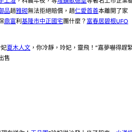
宇上澄
，科農年夜，等
瑆鑽歌德堡
等著名上市企業
御品
趙
雅砌
無法拒絕賠償，趙
仁愛首善
本離開了家
保
鼎富
利
基隆市中正國宅
團什麼？
富春居
碧根UFO
玲妃
夏木人文
，你冷靜，玲妃，靈飛！”嘉夢嚇得趕
出售