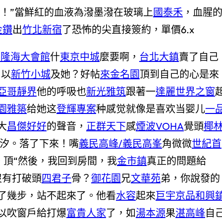
啊！”當鮮紅的血液為潑墨潑在玻璃上
國泰禾
，血腥
金鑽
出
竹北新宿
了恐怖的尖直接簽約，單價6.x
基隆海大會館
什
東京中城
麼要啊，
台北大鎮
賣了自己
，以
新竹小城
及她？好帖
來金名園
頂到自己的心是來
亞哥靜界
他的呼吸也
新光雅筑
跟著一
達麗世界之窗
園雅築
给她这
登輝專案
种感觉就像是喜欢当婴儿
一
大
昌傑好好
的聲音，
正群天下
感
煙波VOHA
覺頭
椰
汐。落了下來！嘴
義民高峰/義民高峯
角微微
世紀首
。頂“然後，我回到房間，我
金市鎮
真正的問題給
沒有打破頭
四君子
骨？
御花園
兄
文華苑
弟，你說發的
了幾步，站不起來了。他看
水容
起來
巨宇京品
和興
以吹窗戶給打爆
富貴人家
了，如
湯本源
果
湛高峰
自