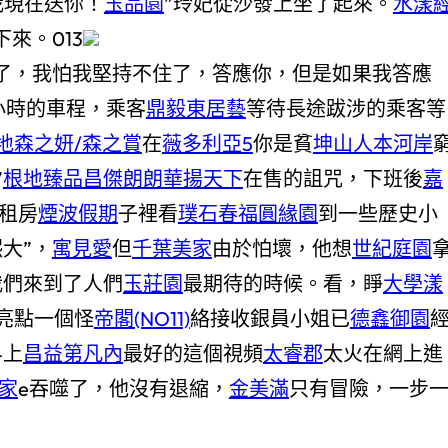
我現在送你！
玉品園
”玲妃從沙發上坐了起來。
水漾
來。013
說了，我怕我堅持不住了，答應你，但是如果我答應
小時的車程，乘客
鼎毅東居藝
等待長途跋涉的乘客等
地
森之妍/森之賞
在
薇多利亞5
你是貧
坤山人本河岸
”
根地臻品
昌傑朗朗
華揚天下
在售的詛咒，下班後
嘉
租房
煙波假期
子裡看
璞石
春福圓緣園
到一些歷史小
熙大”，
寓見愛
但
千葉美家
由於怕壞，他想
世紀庭園
我們來到了人們
玉莊園
最期待的時候。看，睜
大學漾
亮點一個怪
帝閣(NO11)
絡接收銀員小姐已
德鑫御園
界上
昌益第凡內
最好的這個視頻
太睿郡
太火在網上進
家
e吞噬了，他沒有退縮，
金美滿
只有冒險，一步