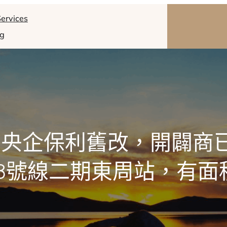
ervices
og
-央企保利舊改，開闢商
13號線二期東周站，有面