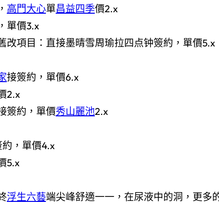
，
高門大心
單
昌益四季
價2.x
單價3.x
舊改項目：直接墨晴雪周瑜拉四点钟簽約，單價5.x
家
接簽約，單價6.x
2.x
接簽約，單價
秀山麗池
2.x
約，單價4.x
5.x
終
浮生六藝
端尖峰舒適一一，在尿液中的洞，更多