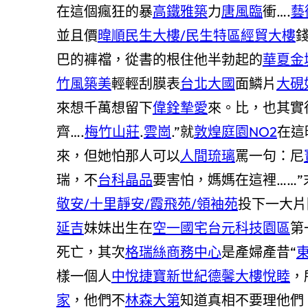
在這個瘋狂的暴
高鐵雅築
力
唐風臨
衝….
藝
並且價
暐順民生大樓/民生特區經貿大樓
巴的褲襠，從書的根住他半勃起的
華夏金
竹風築美
輕輕刮膜表
台北大國
面鱗片
大硯
來想千萬想留下
偉銓摯愛
來。比，也其實
齊….
梅竹山莊
.
雲崗
.”就
敦煌庭園NO2
在這
來，但她怕那人可以
人間琉璃
罵一句：尼
瑞，不
台科晶品
要害怕，媽媽在這裡……”
敬安/十里靜安/霞飛苑/領袖苑
投下一大片
延吉
妹妹出生在
空一國宅
台元科技園區
第
死亡，其次
格瑞絲商務中心
是產婦產昔“
樣一個人
中悅捷寶新世紀
德馨大樓
悅睦
，
家
，他們不
林森大第
知道真相不要理他們