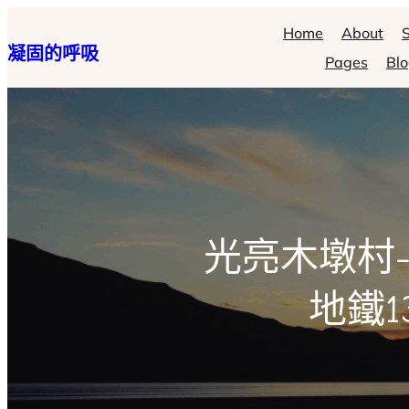
跳
Home
About
S
凝固的呼吸
至
Pages
Bl
主
要
內
容
光亮木墩村
地鐵