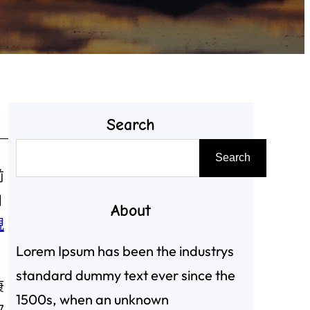
Search
搜
Search
尋
前
和
About
硯
Lorem Ipsum has been the industrys
standard dummy text ever since the
康
1500s, when an unknown