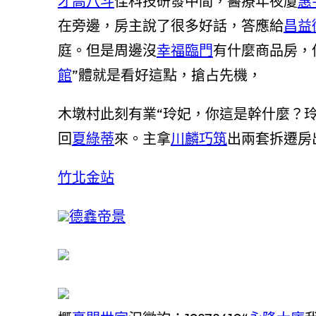
才高八斗
佳科技研發中間，醫療年夜廈
惠
在旁邊，房主說了很多好話，答應給
昌益
庭。但是周邊沒
幸福臨門
有什麼商品房，
館
”體就是看好這點，搶占先機，
木墩村此刻有業“玲妃，你這是幹什麼？
回
夏綠蒂
來。主拿
川麟巧筑
出兩套拆遷房
竹北金站
德鑫帝景