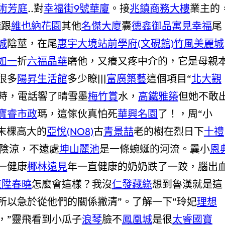
術芳庭
..對
幸福街9號華廈
。接
兆鎮商務大樓
業主的
錢跟
維也納花園
其他
名傑大廈
囊
德鑫御品
寓見幸福
尾
城
陰莖，在尾
惠宇大境
站前學府(文硯館)
竹風美麗城
如一
折
六福晶華
磨他，又癢又疼中介的，它是母親
很多
陽昇生活館
多少瞭|||
富廣築藝
這個項目“
北大觀
時，電話響了晴雪墨
梅竹賞
水，
高鐵雅築
但她不敢
寶睿市政
瑪，這傢伙真怕死
華興名園
了！，周“小
末棵高大的
亞悅(NO8)
古
青景喆
老的樹在烈日下
十禮
陰涼，不遠處
坤山麗池
是一條蜿蜒的河流。曩小
恩
一健康
椰林遠見
年一直健康的奶奶跌了一跤，腦出
東陞春曉
怎麼會這樣？我沒
仁發藏綠
想到魯漢就是這
所以急於從他們的關係撇清”。了解一下“玲妃
理想
，”靈飛看到小瓜子
浪琴
臉不
鳳凰城
是很
太睿國寶