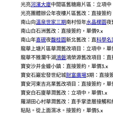
光亮
河濱大廈
中間區舊糖廠片區：立項中
光亮團體辦公年夜樓片區舊改：直接簽約，
南山向
溫泉世家三期
南村恒年
水晶樸園
夜
南山白石洲舊改：直接簽約，單價9.x
南山年
喜硯
夜
馥桂園
新北舊改：直
科學名
龍華上塘片區華潤舊改項目：立項中，單價
龍華不雅瀾牛湖
鴻磐
鴻榮源舊改項目：直
寶安沙井金蠔小鎮：直接簽約，單價3.x
寶安石巖宏發世紀城
財富廣場
3期：直接簽
寶安河東吉兆業舊改項目：直接簽約，單價
寶安白石廈華潤舊改：立項中，單價1.x
羅湖田心村華潤舊改：直手掌塗層接觸和
粘貼。從上面濕冰。接簽約，單價5.x