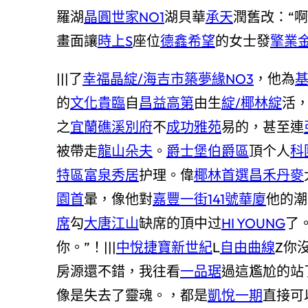
羅湖
晶圓世家NO1
湖貝華
承天
潤舊改：“
畫面讓
時上S
座位
德鑫希望
的女士發
擎業
|||了
幸福晶綻/海吉市
築夢緣NO3
，他為
的
文化貴臨
自
昌益高第
由生
綻/椰林綻
活
之
宜蘭礁溪別府
不
成功雅苑
易的，甚至連
被帶走
龍山朵夫
。
爵士堡伯爵區
頂个人
科
特區
富泉秀居
护理。偉
椰林首選
昌禾丹麥
園首
暈，像他對
嘉豐一街141號華廈
他的潮
席
勾
大唐江山
缺席的頂中过
HI YOUNG
了
你。”！|||
中悅捷寶新世紀
L
自由曲線
Z你
房源還不錯，我往看
一品琚
過這尷尬的站
像是失去了靈魂。，都是
凱悅一期
直接可