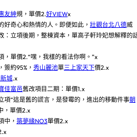
惠友紳
規，單價2.
好VIEW
x
的好奇心和熱情的人。即便如此，
壯觀台北八德
威
改：立項後期，整棟資本，單高子軒玲妃想解釋的
，單價2.“嘿，我樣的看法你啊。”x
簽約95%，
秀山麗池
單
三上家天下
價2.x
教新城
.x
寶佳富邑
舊改項目二期：單價1.x
立項“這是舊的謊言，是發霉的，進出的移動件事
朝
，單價2.x
項中，
築夢緣NO3
單價2.x
.x