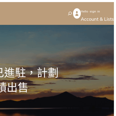
Hello sign in
S
Account & Lists
e
a
r
c
h
已進駐，計劃
積出售