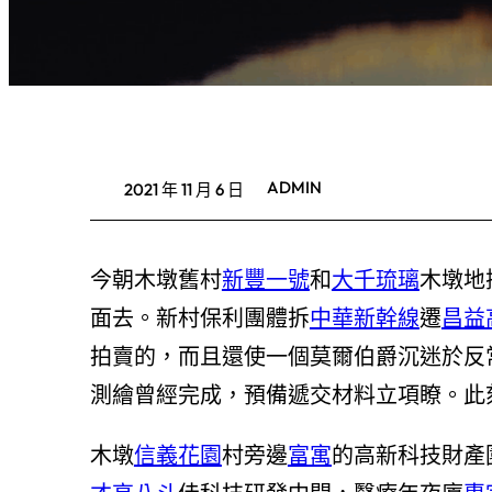
ADMIN
2021 年 11 月 6 日
今朝木墩舊村
新豐一號
和
大千琉璃
木墩地
面去。新村保利團體拆
中華新幹線
遷
昌益
拍賣的，而且還使一個莫爾伯爵沉迷於反
測繪曾經完成，預備遞交材料立項瞭。此
木墩
信義花園
村旁邊
富寓
的高新科技財產