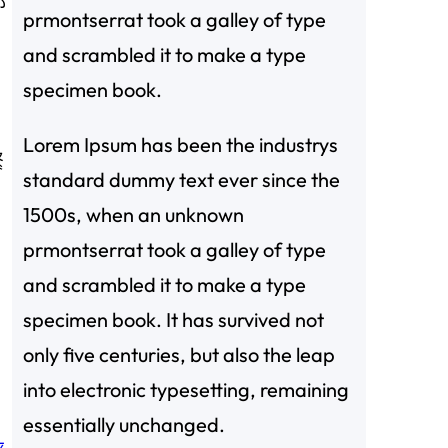
都
prmontserrat took a galley of type
and scrambled it to make a type
specimen book.
Lorem Ipsum has been the industrys
緊
standard dummy text ever since the
1500s, when an unknown
prmontserrat took a galley of type
and scrambled it to make a type
specimen book. It has survived not
only five centuries, but also the leap
into electronic typesetting, remaining
essentially unchanged.