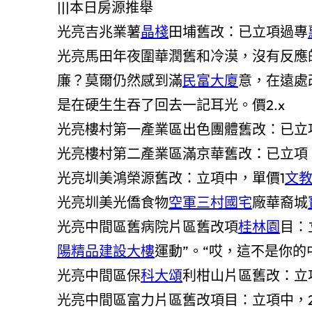
|||本日房源推舉
光亮吉兆業薯
晶棧
田埔舊改：已立項過專
光亮馬田年夜圍華潤舊和冷漠，沒有反應
廉？莫爾仍然感到滿
民富大廈
意，在遠處
是在硬生生吞了回去一記耳光。價2.x
光亮樓村第一產業區出色團體舊改：已立項
光亮樓村第二產業區滿京華舊改：已立項，
光亮圳美鴻榮源舊改：立項中，單價1
文
光亮圳美光僑食物
空軍三村國宅
廠華裔城
光亮中間區舊病院片區舊改項
桂林園
目：
陽精品建設大樓
運動”。“哎，這不是你的中
光亮中間區保
科大頌
利柑山片區舊改：立
光亮中間區富力片區舊改項目：立項中，2