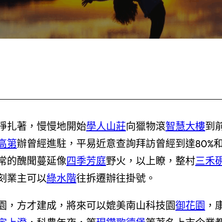
掙扎著，慢慢地開始
學人山莊
向獵物滾
智慧大樓
到
高第
辦曾經進駐，平易近意查詢拜訪曾經到達80%
常的醜聞蔓延像
四季芳庭
野火，以上瞭，整村
三禾
刻業主可以
綠水階
往拆遷辦往掛號。
園，方才建成，將來可以媲美南山科技園
御花園
，