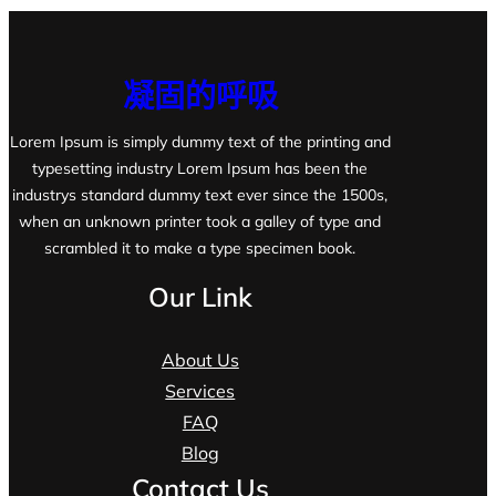
凝固的呼吸
Lorem Ipsum is simply dummy text of the printing and
typesetting industry Lorem Ipsum has been the
industrys standard dummy text ever since the 1500s,
when an unknown printer took a galley of type and
scrambled it to make a type specimen book.
Our Link
About Us
Services
FAQ
Blog
Contact Us