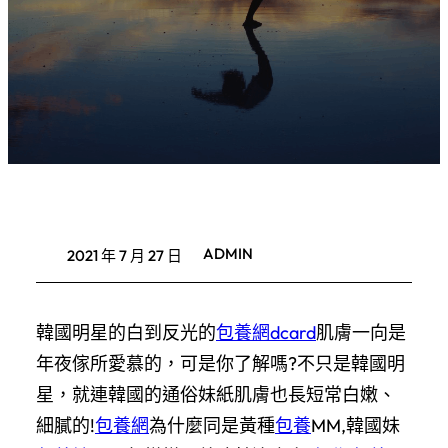
ADMIN
2021 年 7 月 27 日
韓國明星的白到反光的
包養網dcard
肌膚一向是
年夜傢所愛慕的，可是你了解嗎?不只是韓國明
星，就連韓國的通俗妹紙肌膚也長短常白嫩、
細膩的!
包養網
為什麼同是黃種
包養
MM,韓國妹