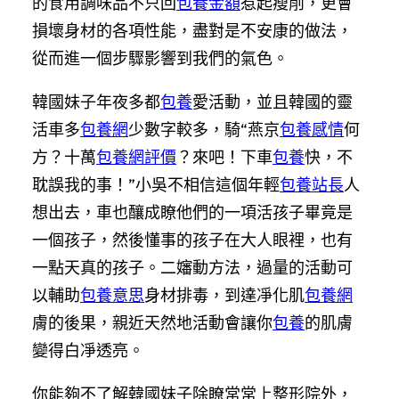
的食用調味品不只回
包養金額
惹起瘦削，更會
損壞身材的各項性能，盡對是不安康的做法，
從而進一個步驟影響到我們的氣色。
韓國妹子年夜多都
包養
愛活動，並且韓國的靈
活車多
包養網
少數字較多，騎“燕京
包養感情
何
方？十萬
包養網評價
？來吧！下車
包養
快，不
耽誤我的事！”小吳不相信這個年輕
包養站長
人
想出去，車也釀成瞭他們的一項活孩子畢竟是
一個孩子，然後懂事的孩子在大人眼裡，也有
一點天真的孩子。二嬸動方法，過量的活動可
以輔助
包養意思
身材排毒，到達凈化肌
包養網
膚的後果，親近天然地活動會讓你
包養
的肌膚
變得白凈透亮。
你能夠不了解韓國妹子除瞭常常上整形院外，