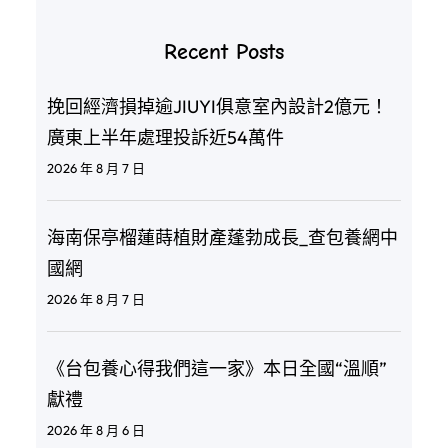
Recent Posts
挽回經濟損掉逾JIUYI俱意室內設計2億元！
廣東上半年處理投訴近54萬件
2026 年 8 月 7 日
海南保亭榴蓮蒔植財產蓬勃成長_查包養網中
國網
2026 年 8 月 7 日
《台包養心得我們這一家》本日全國“溫順”
獻禮
2026 年 8 月 6 日