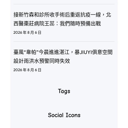
接新竹森和診所收手術后重返抗疫一線，北
西醫棗莊病院王蕊：我們隨時預備出戰
2026 年 8 月 6 日
臺風“韋帕”今晨進進湛江，暴JIUYI俱意空間
設計雨洪水預警同時失效
2026 年 8 月 6 日
Tags
Social Icons