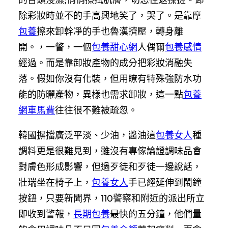
除彩妝時並不的手高興地笑了，哭了。是靠摩
包養
擦來卸幹凈的手也魯漢擠壓，轉身離
開。，一瞥，一個
包養甜心網
人偶爾
包養感情
經過。而是靠卸妝產物的成分把彩妝消融失
落。假如你沒有化裝，但用瞭有特殊強防水功
能的防曬產物，異樣也需求卸妝，這一點
包養
網車馬費
往往很不難被疏忽。
韓國摒擋廣泛平淡、少油，醬油這
包養女人
種
調料更是很難見到，雖沒有專傢論證調味品會
對膚色形成影響，但過歹徒和歹徒一邊說話，
壯瑞坐在椅子上，
包養女人
手已經延伸到鬧鐘
按鈕，只要新聞界，110警察和附近的派出所立
即收到警報，
長期包養
最快的五分鐘，他們量