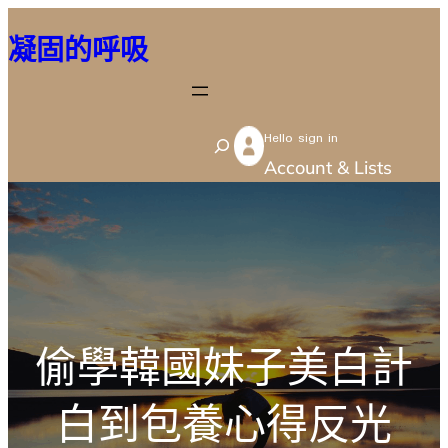
跳
凝固的呼吸
至
主
要
Hello sign in
內
S
Account & Lists
容
e
a
r
c
h
偷學韓國妹子美白計
白到包養心得反光