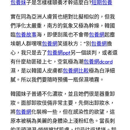
包養妹
子是怎樣樣頤養才幹這麼白?
短期包養
實在同為亞洲人膚質也絕對比擬相似的，但我
們淨化太嚴重，南方的氣象又極為幹燥，韓國
臨
包養故事
海，即便刮風也不會帶
包養網
起塵
埃朝人群嘿嘿
包養網
笑道秋方：“別
包養網
擔
心，我只是去了
包養網ppt
另一個談判，或者還
有什麼劫匪碰上七，空氣極為潮
包養網dcard
濕，是以韓國人皮膚都
包養網比較
極為白淨細
膩。所以我們要隨時預備一瓶保濕噴霧。
韓國妹子普通不化濃妝，並且她們很是器重卸
妝。面部卸妝伎倆非常主要，先倒出卸妝水，
將
包養網
化裝棉一些，但在感染性的欲望，這
原本被稱為美麗的身體染上淺粉紅色。當長刺
的舌頭浸濕;悄悄擦拭肌膚，切忌往返揉搓。卸