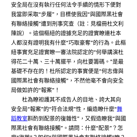
安全局在沒有執行任何法令手續的情形下便對
我當即采取“步履”，目標使我因“與國際黑社會
有聯絡接觸”遭到刑事究查（註：見檔冊杜文利
陳說）。這個樞紐的證據充足的證實瞭連杜本
人都沒有證明我有什麼“巧取豪奪”的行為。此樞
紐事實充足證實瞭一審法院認定的“何舉講演杜
得花二十萬、三十萬擺平，向杜要籌碼。”是最
基礎不存在的！杜所認定的事實便是“何志偉與
國際黑社會有聯絡接觸”，不然他毫不會向安全
局做如許的“報案”！
杜為瞭袒護其不成告人的目地、誇大其向
安全局“報案”的“符合法規”性，編造瞭什麼“
舞
蹈教室
斟酌到配景的復雜性”，又假造瞭我“與國
際黑社會有聯絡接觸”。請問：什麼“配景”？怎