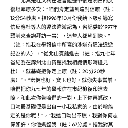
尤其是杜文利在灌音證據中很是明白的反
復坦率瞭多次：“咱們肯定望到這封信瞭（註：
12分54秒處。指1996年10月份我給下級引導寫
信反應杜等人的違法違遊記為，省紀委於1997年
頭前來查詢拜訪一事），這些人都望到瞭。”
（註：指我在舉報信中所寫的涉嫌有違法違遊
記為的人），“從北山賓館進去（註：指九七年
省紀委在錦州北山賓館找我相識情形時碰見
杜），就基礎把你定上瞭（註：20分20秒
處）”。“宏健也好、寶玉也好，就你失事當前，
咱們把你九七年的舉報信在市紀檢復印進去
瞭，和此次你告咱們的一對，上下你再篡改，
口吻最基礎便是出自一小我私家的，由於啥能
定的是你呢！”，“我這口吻出不瞭，我對你何志
偉如許，你他媽整我（註：67分處。指我對其