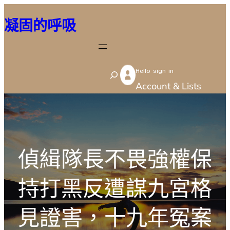
跳
凝固的呼吸
至
主
要
Hello sign in
內
S
Account & Lists
容
e
a
r
c
偵緝隊長不畏強權保
h
持打黑反遭謀九宮格
見證害，十九年冤案