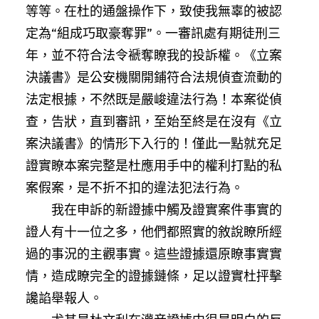
等等。在杜的通盤操作下，致使我無辜的被認
定為“組成巧取豪奪罪”。一審訊處有期徒刑三
年，並不符合法令褫奪瞭我的投訴權。《立案
決議書》是公安機關開鋪符合法規偵查流動的
法定根據，不然既是嚴峻違法行為！本案從偵
查，告狀，直到審訊，至始至終是在沒有《立
案決議書》的情形下入行的！僅此一點就充足
證實瞭本案完整是杜應用手中的權利打點的私
案假案，是不折不扣的違法犯法行為。
我在申訴的新證據中觸及證實案件事實的
證人有十一位之多，他們都照實的敘說瞭所經
過的事況的主觀事實。這些證據還原瞭事實實
情，造成瞭完全的證據鏈條，足以證實杜抨擊
讒諂舉報人。