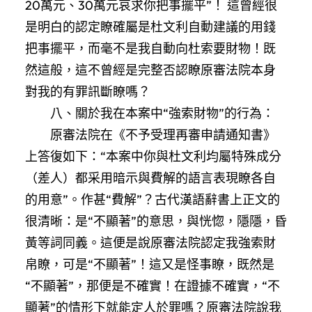
20萬元、30萬元哀求你把事擺平”！ 這曾經很
是明白的認定瞭確屬是杜文利自動建議的用錢
把事擺平，而毫不是我自動向杜索要財物！既
然這般，這不曾經是完整否認瞭原審法院本身
對我的有罪訊斷瞭嗎？
八、關於我在本案中“強索財物”的行為：
原審法院在《不予受理再審申請通知書》
上答復如下：“本案中你與杜文利均屬特殊成分
（差人）都采用暗示與費解的語言表現瞭各自
的用意”。作甚“費解”？古代漢語辭書上正文的
很清晰：是“不顯著”的意思，與恍惚，隱隱，昏
黃等詞同義。這便是說原審法院認定我強索財
帛瞭，可是“不顯著”！這又是怪事瞭，既然是
“不顯著”，那便是不確實！在證據不確實，“不
顯著”的情形下就能定人於罪嗎？原審法院說我