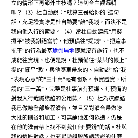
立的情形下再節外生枝嗎？這切合主觀邏輯
嗎？（3）杜自動說：“就算三哥給你的”這句
話，充足證實瞭是杜自動要“給”我錢，而決不是
我向他入行的索要。（4）當杜自動建議“用錢
擺平”被我謝絕當前，他預備往“提錢”、“把這事
擺平”的行為最基
瑜伽場地
礎就沒有施行，也不
成能往實現。也便是說，杜預備往“某某的帳上”
提的“擺平”款，與他隨車帶來的、自動說“給”我
“表現心意”的“三十萬”毫有關系。事實證實，所
謂的“三十萬”，完整是杜事前有預謀、有預備的
對我入行栽贓讒諂的公用款。（5）杜為瞭讒諂
我已做瞭全部旅程灌音，並且又對灌音帶做瞭
大批的刪省和加工，可無論他如何偽造，仍是
在他的灌音帶上找不到我任何“要錢”的話。杜與
我的這段對話，也充足驗證瞭所謂我說的什麼