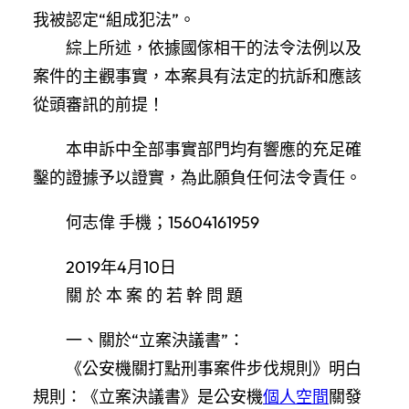
我被認定“組成犯法”。
綜上所述，依據國傢相干的法令法例以及
案件的主觀事實，本案具有法定的抗訴和應該
從頭審訊的前提！
本申訴中全部事實部門均有響應的充足確
鑿的證據予以證實，為此願負任何法令責任。
何志偉 手機；15604161959
2019年4月10日
關 於 本 案 的 若 幹 問 題
一、關於“立案決議書”：
《公安機關打點刑事案件步伐規則》明白
規則：《立案決議書》是公安機
個人空間
關發