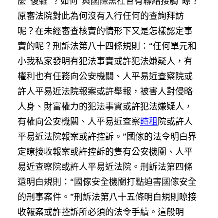
麼“復雜”？如何“與國際黑社會有聯絡接觸”瞭？
原審法院對此為何沒有入行任何的查詢拜訪
呢？在未經審查核實的情形下又是怎樣認定事
實的呢？刑訴法第八十四條規則：“任何單元和
小我私家發明有犯法事實或許犯法嫌疑人，有
權利也有任務向公安機關、人平易近查察院或
許人平易近法院報案或許舉報，被害人對侵略
人身、財富權力的犯法事實或許犯法嫌疑人，
有權向公安機關、人平易近查察
時租
院或許人
平易近法院報案或許控訴。”國傢的法令明白界
定瞭接收報案或許控訴的隻有公安機關、人平
易近查察院或許人平易近法院。刑訴法第四條
還明白規則：“國傢安全機關打點迫害國傢安全
的刑事案件。”刑訴法第八十五條明白規則瞭接
收報案或許控訴所必須的法令手續。這般明