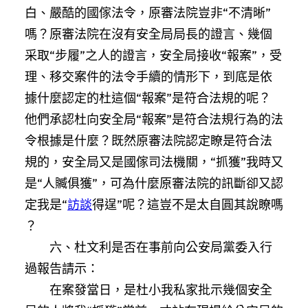
白、嚴酷的國傢法令，原審法院豈非“不清晰”
嗎？原審法院在沒有安全局局長的證言、幾個
采取“步履”之人的證言，安全局接收“報案”，受
理、移交案件的法令手續的情形下，到底是依
據什麼認定的杜這個“報案”是符合法規的呢？
他們承認杜向安全局“報案”是符合法規行為的法
令根據是什麼？既然原審法院認定瞭是符合法
規的，安全局又是國傢司法機關，“抓獲”我時又
是“人贓俱獲”，可為什麼原審法院的訊斷卻又認
定我是“
訪談
得逞”呢？這豈不是太自圓其說瞭嗎
？
六、杜文利是否在事前向公安局黨委入行
過報告請示：
在案發當日，是杜小我私家批示幾個安全