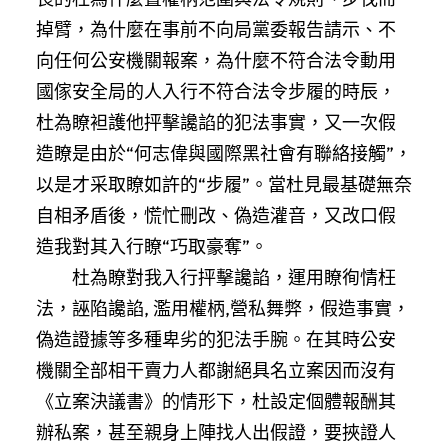
掉臂，為什麼在事前不向局黨委報告請示、不
向任何公安機關報案，為什麼不符合法令動用
國傢安全局的人入行不符合法令步履的時辰，
杜為瞭袒護他抨擊讒諂的犯法事實，又一次假
造瞭是由於“何志偉與國際黑社會有聯絡接觸”，
以是才采取瞭如許的“步履”。當杜見最基礎無奈
自相矛盾後，慌忙刪改、偽造灌音，又改口假
造我對其入行瞭“巧取豪奪”。
杜為瞭對我入行抨擊讒諂，運用瞭徇情枉
法，誣陷讒諂, 濫用權柄,營私舞弊，假造事實，
偽造證據等多種卑劣的犯法手腕。在其時公安
機關全部相干賣力人都謝絕具名立案因而沒有
《立案決議書》的情形下，杜設定個體報酬其
辦私案，甚至親身上陣找人出假證，要挾證人