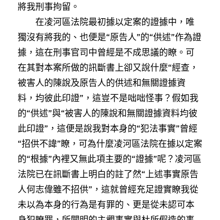
將我刑事拘留。
在凌河區法院最初據以定案的證據中，唯
獨沒有將我的、也便是“原告人”的“供述”作為證
據，這在刑事官司中曾經是不成思議的瞭。可
在其對本案所做的訊斷書上卻又說什麼“經查，
被害人的陳說及原告人的供述和無關證據資
料，均彼此印證”，這豈不是咄咄怪事？假如我
的“供述”與“被害人的陳說和無關證據資料均彼
此印證”，這便是說我對本身的“犯法事實”曾經
“招供不諱”瞭，可為什麼凌河區法院在據以定案
的“根據”內裡又無此項主要的“證據”呢？凌河區
法院已在訊斷書上明白的註了然“上述事實原告
人何志偉雖不招供”，這就曾經充足證實瞭我從
未以為本身的行為是有罪的、更是從未認可本
身犯瞭罪，所闡明的主觀事實與杜所假造的事