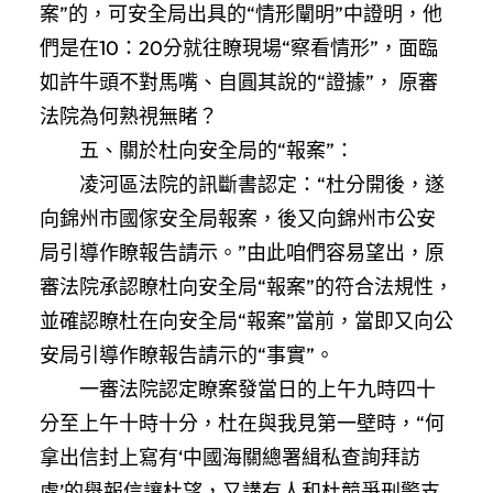
案”的，可安全局出具的“情形闡明”中證明，他
們是在10：20分就往瞭現場“察看情形”，面臨
如許牛頭不對馬嘴、自圓其說的“證據”， 原審
法院為何熟視無睹？
五、關於杜向安全局的“報案”：
凌河區法院的訊斷書認定：“杜分開後，遂
向錦州市國傢安全局報案，後又向錦州市公安
局引導作瞭報告請示。”由此咱們容易望出，原
審法院承認瞭杜向安全局“報案”的符合法規性，
並確認瞭杜在向安全局“報案”當前，當即又向公
安局引導作瞭報告請示的“事實”。
一審法院認定瞭案發當日的上午九時四十
分至上午十時十分，杜在與我見第一壁時，“何
拿出信封上寫有‘中國海關總署緝私查詢拜訪
處’的舉報信讓杜望，又講有人和杜競爭刑警支