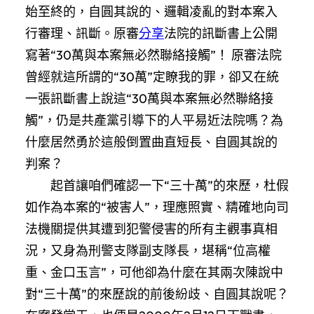
始至終的，自圓其說的、邏輯凌亂的對本案入
行審理、訊斷。原審
分享
法院的訊斷書上公開
寫著“30萬與本案無必然聯絡接觸”！ 原審法院
曾經就這所謂的“30萬”定瞭我的罪，卻又在統
一張訊斷書上說這“30萬與本案無必然聯絡接
觸”，仍是共產黨引導下的人平易近法院嗎？為
什麼居然勇於這般倒置曲直短長、自圓其說的
判案？
起首讓咱們確認一下“三十萬”的來歷，杜假
如作為本案的“被害人”，理應照實、精確地向司
法機關提供其遭到犯警侵害的所有主觀事真相
況，又身為刑警支隊副支隊長，堪稱“位高權
重、金口玉言”，可他卻為什麼在其兩次陳說中
對“三十萬”的來歷說的前後紛歧、自圓其說呢？