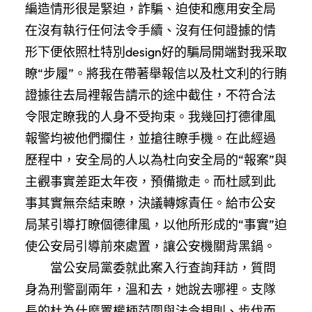
編造情形很是緊迫，詐騙、迫使和應用安全局
在沒有執行任何法令手續、沒有任何證據的情
形下便依照杜特別design好的騙局開端對我采取
瞭“步履”。將我在帶著舉報信以及杜文利的行賄
證據往去局裡報告請示的途中截住，不符合法
令限定瞭我的人身不受拘束。我幾回打德律風
報警均被他們攔住，並搶往瞭手機。在此經過
歷程中，安全局的人以為杜向安全局的“報案”與
主觀事實差距太年夜，預備撤走。而杜感到此
事其實無奈結束瞭，決議轉嫁責任。給市公安
局某引導打瞭個德律風，以他所形成的“事實”迫
使公安局引導前來處置，讓公安機關背黑鍋。
當公安局黨委就此案入行查詢拜訪，質問
身為刑警副兩年，溫和去，她說去哪裡。支隊
長的杜為什麼置權柄范圍與法令規則、步伐而