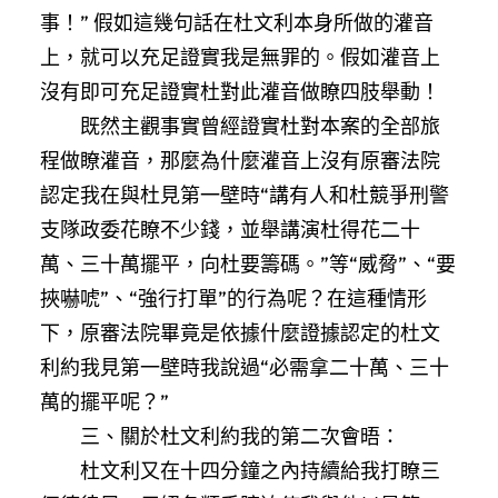
事！” 假如這幾句話在杜文利本身所做的灌音
上，就可以充足證實我是無罪的。假如灌音上
沒有即可充足證實杜對此灌音做瞭四肢舉動！
既然主觀事實曾經證實杜對本案的全部旅
程做瞭灌音，那麼為什麼灌音上沒有原審法院
認定我在與杜見第一壁時“講有人和杜競爭刑警
支隊政委花瞭不少錢，並舉講演杜得花二十
萬、三十萬擺平，向杜要籌碼。”等“威脅”、“要
挾嚇唬”、“強行打單”的行為呢？在這種情形
下，原審法院畢竟是依據什麼證據認定的杜文
利約我見第一壁時我說過“必需拿二十萬、三十
萬的擺平呢？”
三、關於杜文利約我的第二次會晤：
杜文利又在十四分鐘之內持續給我打瞭三