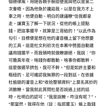
個德律風，用絕各類手腕迫使我與他以是第二
次會晤。因為他急於讒諂我，以是在我方才上
車之時，他便自動、明白的建議瞭“信我都拿
走，讓寶玉了解一下狀況，從他的帳上提點
錢，把這事擺平，就算是三哥給的！”以此作為
勾引，目標便是想在他的灌音機上留下他想要
的工具。這是杜文利初次在本案中劈面自動建
議用錢擺平。而我頓時就做瞭謝絕，我說：“你
可膽真年夜，啥錢你都敢動，啥事你都敢幹，
這麼做遲早拱包，我可不幹。”但是如許主要和
樞紐的、足可確認我無罪的一段對話，在依據
杜偷錄的灌音上和“收拾整頓資料”上莫名其妙的
消散瞭。當我就此質問杜是否說過上述的話
時，杜明白的認可：“我是說瞭，咋沒有呢？”，
“那當然，我得在他（註：指郭寶玉）帳上取錢