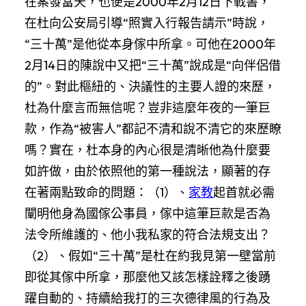
在案發當天，也便是2000年2月12日下戰書，
在杜向公安局引導“照實入行報告請示”時說，
“三十萬”是他從本身傢中所拿。可他在2000年
2月14日的陳說中又把“三十萬”說成是“向伴侶借
的”。對此樞紐的、決議性的主要人證的來歷，
杜為什麼言而無信呢？豈非這麼年夜的一筆巨
款，作為“被害人”都記不清和說不清它的來歷瞭
嗎？實在，杜本身的內心很是清晰他為什麼要
如許做，由於依照他的第一種說法，顯著的存
在著兩點致命的問題：（1）、
家教
起首就必需
闡明他身為國傢公事員，傢中這筆巨款是否為
法令所維護的、他小我私家的符合法規支出？
（2）、假如“三十萬”是杜在約我見第一壁當前
即從其傢中所拿，那麼他又該怎樣詮釋之後踴
躍自動的、持續給我打的三次德律風的行為及