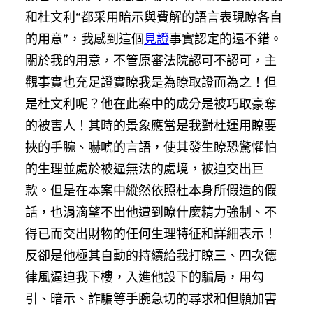
和杜文利“都采用暗示與費解的語言表現瞭各自
的用意”，我感到這個
見證
事實認定的還不錯。
關於我的用意，不管原審法院認可不認可，主
觀事實也充足證實瞭我是為瞭取證而為之！但
是杜文利呢？他在此案中的成分是被巧取豪奪
的被害人！其時的景象應當是我對杜運用瞭要
挾的手腕、嚇唬的言語，使其發生瞭恐驚懼怕
的生理並處於被逼無法的處境，被迫交出巨
款。但是在本案中縱然依照杜本身所假造的假
話，也涓滴望不出他遭到瞭什麼精力強制、不
得已而交出財物的任何生理特征和詳細表示！
反卻是他極其自動的持續給我打瞭三、四次德
律風逼迫我下樓，入進他設下的騙局，用勾
引、暗示、詐騙等手腕急切的尋求和但願加害