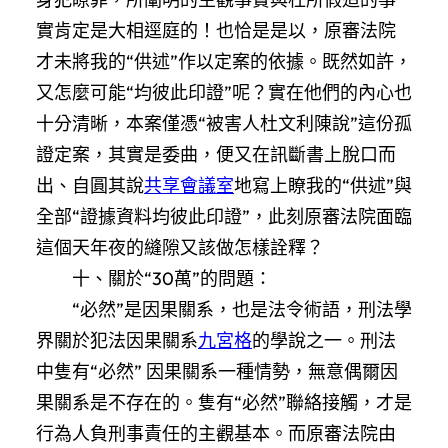
實肯定是大相逕庭的！也恰是是以，原審法院
才未將我的“供述”作以定案的依據。既然如許，
又怎麼可能“均彼此印證”呢？實在他們的內心也
十分清晰，本案僅憑“被害人杜文利陳說”這份孤
證定案，其實是委曲，便又在訊斷書上脫口而
出、自圓其說
共享會議室
地寫上瞭我的“供述”與
全部“證據資料均彼此印證”，此刻原審法院面臨
這個天年夜的縫隙又該做怎樣詮釋？
十、關於“30萬”的問題：
“必然”是因果關系，也是法令術語，刑法學
界關於犯法因果關系
九宮格
的學說之一。刑法
中隻有“必然” 因果關系一種情勢，無意偶爾因
果關系是不存在的。隻有“必然”聯絡接觸，才是
行為人負刑事責任的主觀基本。而原審法院由