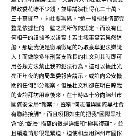
隊政委花瞭不少錢，並舉講演杜得花二十萬、
三十萬擺平，向杜要籌碼。”這一段樞紐情節完
整是依據杜的一壁之詞所做的認定，而沒有任
何相干的證據予以證實！若主觀事實若果然這
般，那麼我便是徹頭徹尾的巧取豪奪犯法嫌疑
人！而做瞭多年刑警支隊長的杜文利其時即可
用各類方法禁止我的犯法行為。還可以據此光
亮正年夜的向局黨委報告請示，或許向公安機
關的任何部分報案。但是杜文利卻在明白瞭我
的查詢拜訪用意後來，在十時四十分向錦州市
國傢安全局“報案”，聲稱“何志偉與國際黑社會
有聯絡接觸”，而且栩栩如生的把我“國際黑社
會”的“配景”描寫的很是詳細和“極其復雜”，並
且編造情形很是緊迫，迫使和應用錦州市國傢