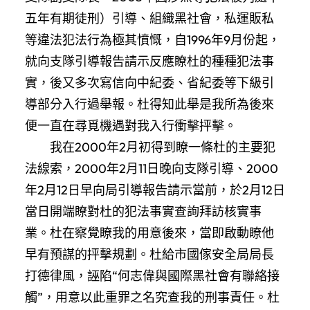
五年有期徒刑）引導、組織黑社會，私運販私
等違法犯法行為極其憤慨，自1996年9月份起，
就向支隊引導報告請示反應瞭杜的種種犯法事
實，後又多次寫信向中紀委、省紀委等下級引
導部分入行過舉報。杜得知此舉是我所為後來
便一直在尋覓機遇對我入行衝擊抨擊。
我在2000年2月初得到瞭一條杜的主要犯
法線索，2000年2月11日晚向支隊引導、2000
年2月12日早向局引導報告請示當前，於2月12日
當日開端瞭對杜的犯法事實查詢拜訪核實事
業。杜在察覺瞭我的用意後來，當即啟動瞭他
早有預謀的抨擊規劃。杜給市國傢安全局局長
打德律風，誣陷“何志偉與國際黑社會有聯絡接
觸”，用意以此重罪之名究查我的刑事責任。杜