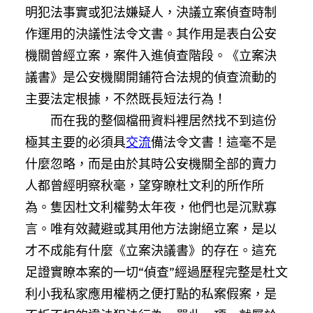
明犯法事實或犯法嫌疑人，決議立案偵查時制
作運用的決議性法令文書。其作用是表白公安
機關曾經立案，案件入進偵查階段。《立案決
議書》是公安機關開鋪符合法規的偵查流動的
主要法定根據，不然既長短法行為！
而在我的整個檔冊資料裡居然找不到這份
極其主要的必須具
交流
備法令文書！這毫不是
什麼忽略，而是由於其時公安機關全部的賣力
人都曾經明察秋毫，望穿瞭杜文利的所作所
為。隻因杜文利權勢太年夜，他們也是沉默寡
言。唯有效藏避或其用他方法謝絕立案，是以
才不成能有什麼《立案決議書》的存在。這充
足證實瞭本案的一切“偵查”經過歷程完整是杜文
利小我私家應用權柄之便打點的私案假案，是