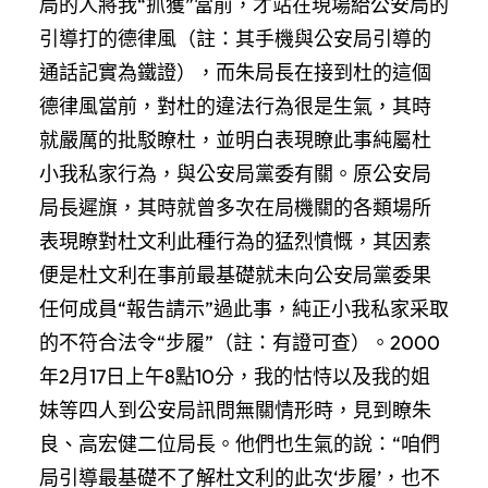
局的人將我“抓獲”當前，才站在現場給公安局的
引導打的德律風（註：其手機與公安局引導的
通話記實為鐵證），而朱局長在接到杜的這個
德律風當前，對杜的違法行為很是生氣，其時
就嚴厲的批駁瞭杜，並明白表現瞭此事純屬杜
小我私家行為，與公安局黨委有關。原公安局
局長遲旗，其時就曾多次在局機關的各類場所
表現瞭對杜文利此種行為的猛烈憤慨，其因素
便是杜文利在事前最基礎就未向公安局黨委果
任何成員“報告請示”過此事，純正小我私家采取
的不符合法令“步履”（註：有證可查）。2000
年2月17日上午8點10分，我的怙恃以及我的姐
妹等四人到公安局訊問無關情形時，見到瞭朱
良、高宏健二位局長。他們也生氣的說：“咱們
局引導最基礎不了解杜文利的此次‘步履’，也不