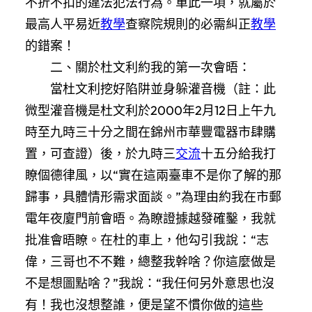
不折不扣的違法犯法行為。單此一項，就屬於
最高人平易近
教學
查察院規則的必需糾正
教學
的錯案！
二、關於杜文利約我的第一次會晤：
當杜文利挖好陷阱並身躲灌音機（註：此
微型灌音機是杜文利於2000年2月12日上午九
時至九時三十分之間在錦州市華豐電器市肆購
置，可查證）後，於九時三
交流
十五分給我打
瞭個德律風，以“實在這兩臺車不是你了解的那
歸事，具體情形需求面談。”為理由約我在市郵
電年夜廈門前會晤。為瞭證據越發確鑿，我就
批准會晤瞭。在杜的車上，他勾引我說：“志
偉，三哥也不不難，總整我幹啥？你這麼做是
不是想圖點啥？”我說：“我任何另外意思也沒
有！我也沒想整誰，便是望不慣你做的這些