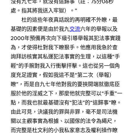
沒有九七年，就沒有這歸事（註：75分06秒
處。指其將我送入牢獄）。”
杜的這些年夜真話說的再明確不外瞭，最
基礎的因素便是由於我九
交流
六年的舉報以及
2000年預備再次向下級引導舉報其犯法事實踐
為，才使得杜對我下瞭狠手。他應用我急於查
詢拜訪核實其私運犯法事實的生理，以這種“手
輕”的手腕對我入行衝擊抨擊。這也從另一個角
度充足證實，假如我這不是“第二次（舉報）
瞭”，而是自九七年他對我的要挾開端就徹底臣
服於他的淫威之下，那麼他就完整可以“手重”一
點，而我也就最基礎沒有“犯法”的“這歸事”瞭。
由此可見，決議我的罪與非罪，毫不是司法機
關以主觀事實為根據、以國傢的法令為繩尺，
而完整是杜文利的小我私家意志及權利操作瞭