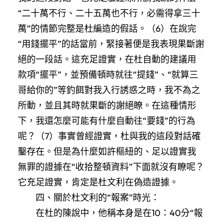
“二十萬不行、二十五萬也不行，必需得拿三十
萬”的情節完整是杜編造的假話。（6）在說完
“用錢擺平”的話當前，緊接著便是我表現果斷謝
絕的一段話。這充足證實，在杜自動的建議用
款項“擺平”，並預備頓時就往“提錢”、“就算三
哥給你的”等釣餌對我入行誘惑之時，我不為之
所動，並且其時就果斷的謝絕瞭。在這種情形
下，我還怎麼可能有什麼自動往“要錢”的行為
呢？（7）事實曾經證實，杜與我的這段對話確
鑿存在。但是為什麼如許樞紐的、足以證實我
無罪的證據在“收拾整頓資料”下面就沒有瞭呢？
它充足證實，肯定是杜文利在偽造證據。
四、關於杜文利的“報案”時光：
在杜的陳說中，他稱本身是在10：40分“報