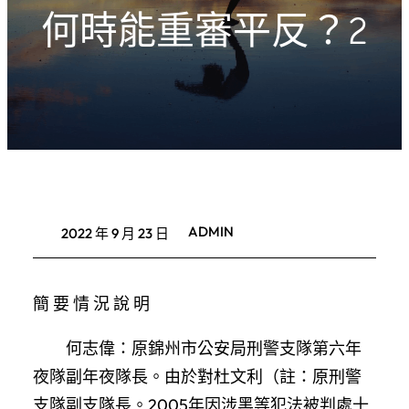
何時能重審平反？2
ADMIN
2022 年 9 月 23 日
簡 要 情 況 說 明
何志偉：原錦州市公安局刑警支隊第六年
夜隊副年夜隊長。由於對杜文利（註：原刑警
支隊副支隊長。2005年因涉黑等犯法被判處十