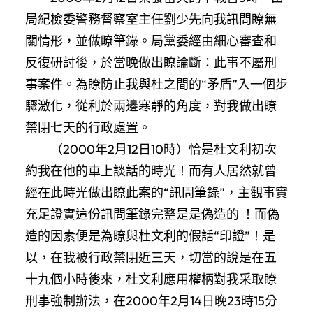
局紀檢委警務督察室主任劉少先向我訊問瞭無
關情形，並做瞭筆錄。局黨委經由細心審查和
反復研討後，於當晚做出瞭論斷：此事不屬刑
事案件。為瞭防止我與杜之間的“矛盾”入一個步
驟激化，從利於兩邊寒靜的角度，對我做出瞭
禁閉七天的行政處置。
（2000年2月12日10時）恰是杜文利初次
約我在他的車上談話的時光！而有人居然就曾
經在此時光做出瞭此案的“訊問筆錄”，主觀事實
充足證實這份訊問筆錄完整是是偽造的 ！而偽
造的因素便是為瞭與杜文利的假話“印證”！是
以，在我被行政禁閉近三天，切當的說是在五
十九個小時後來，杜文利應用權柄對我采取瞭
刑事強制辦法，在2000年2月14日晚23時15分