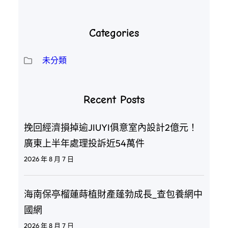
Categories
未分類
Recent Posts
挽回經濟損掉逾JIUYI俱意室內設計2億元！
廣東上半年處理投訴近54萬件
2026 年 8 月 7 日
海南保亭榴蓮蒔植財產蓬勃成長_查包養網中
國網
2026 年 8 月 7 日