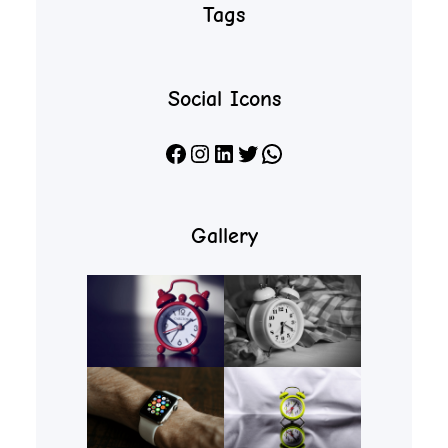
Tags
Social Icons
Facebook
Instagram
LinkedIn
X
WhatsApp
Gallery