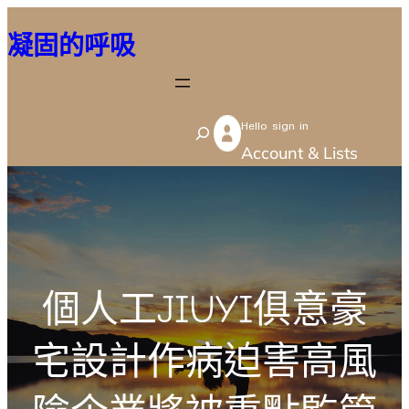
跳
凝固的呼吸
至
主
要
Hello sign in
內
S
Account & Lists
容
e
a
r
c
h
個人工JIUYI俱意豪
宅設計作病迫害高風