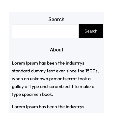
Search
搜
Search
尋
About
Lorem Ipsum has been the industrys
standard dummy text ever since the 1500s,
when an unknown prmontserrat took a
galley of type and scrambled it to make a
type specimen book.
Lorem Ipsum has been the industrys