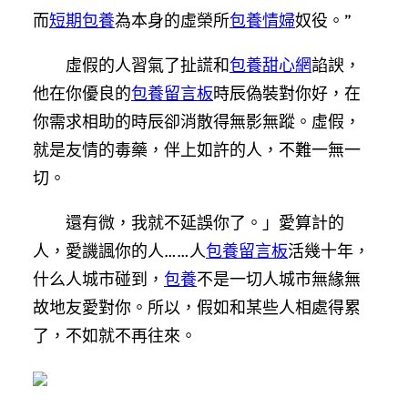
而
短期包養
為本身的虛榮所
包養情婦
奴役。”
虛假的人習氣了扯謊和
包養甜心網
諂諛，
他在你優良的
包養留言板
時辰偽裝對你好，在
你需求相助的時辰卻消散得無影無蹤。虛假，
就是友情的毒藥，伴上如許的人，不難一無一
切。
還有微，我就不延誤你了。」愛算計的
人，愛譏諷你的人……人
包養留言板
活幾十年，
什么人城市碰到，
包養
不是一切人城市無緣無
故地友愛對你。所以，假如和某些人相處得累
了，不如就不再往來。