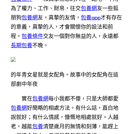
為了權力、工作、財帛，往交
包養網
友一些狐
朋狗
包養網
友。真摯的友情，
包養app
才有存在
的意義，真摯的人，才會關懷你的設法和前
程。
包養條件
交友一個對你無益的人，永遠都
長期包養
不晚。
的年青女星就是女配角。故事中的女配角在這
部劇中年夜
實在
包養網
每小我都不傻，只是大師都愛
包養網
好簡略的相處方法。有什么話，直白地
說就好；有什么情感，慷慨地相處就好。人越
老，越能
包養
清楚歲月的無情和刻薄，能趕上