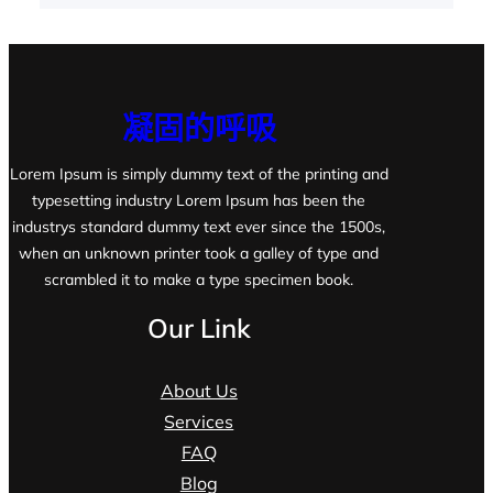
凝固的呼吸
Lorem Ipsum is simply dummy text of the printing and
typesetting industry Lorem Ipsum has been the
industrys standard dummy text ever since the 1500s,
when an unknown printer took a galley of type and
scrambled it to make a type specimen book.
Our Link
About Us
Services
FAQ
Blog