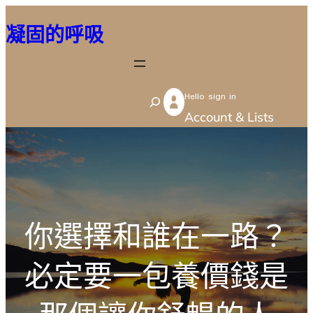
跳
凝固的呼吸
至
主
要
Hello sign in
內
S
Account & Lists
容
e
a
r
c
h
你選擇和誰在一路？
必定要一包養價錢是