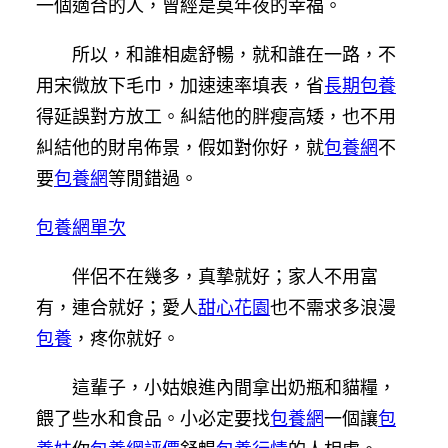
一個適合的人，曾經是莫年夜的幸福。
所以，和誰相處舒暢，就和誰在一路，不
用宋微放下毛巾，加速速率填表，省
長期包養
得延誤對方放工。糾結他的胖瘦高矮，也不用
糾結他的財帛佈景，假如對你好，就
包養網
不
要
包養網
等閒錯過。
包養網單次
伴侶不在幾多，真摯就好；家人不用富
有，連合就好；愛人
甜心花園
也不需求多浪漫
包養
，疼你就好。
這輩子，小姑娘進內間拿出奶瓶和貓糧，
餵了些水和食品。小必定要找
包養網
一個讓
包