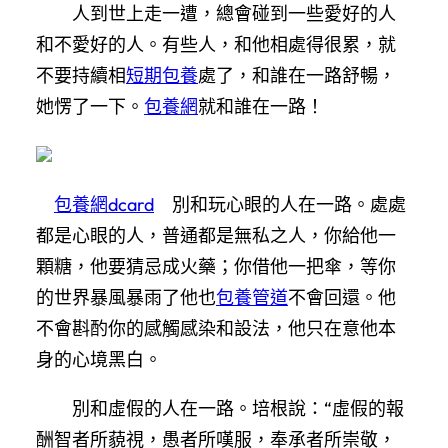
人到世上走一遭，總會碰到一些愛好的人
和不愛好的人。有些人，和他相處得很累，就
不要持續相
短期包養
處了，和誰在一路舒暢，
她愣了一下。
包養網
就和誰在一路！
包養網dcard
別和玩心眼的人在一路。處處
都是心眼的人，普通都是無私之人，你給他一
顆糖，他要猜忌成火藥；你借他一把傘，等你
的世界暴風暴雨了他也
包養管道
不會回還。他
不會斟酌你的感觸感染和設法，他只在意他本
身的心境黑白。
別和虛假的人在一路。培根說：“虛假的報
酬智者所藐視，愚者所嘆服，奉承者所崇敬，