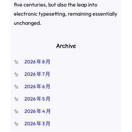
five centuries, but also the leap into
electronic typesetting, remaining essentially
unchanged.
Archive
2026 年 8 月
2026 年 7 月
2026 年 6 月
2026 年 5 月
2026 年 4 月
2026 年 3 月