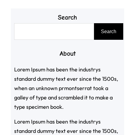
Search
搜
Search
尋
About
Lorem Ipsum has been the industrys
standard dummy text ever since the 1500s,
when an unknown prmontserrat took a
galley of type and scrambled it to make a
type specimen book.
Lorem Ipsum has been the industrys
standard dummy text ever since the 1500s,