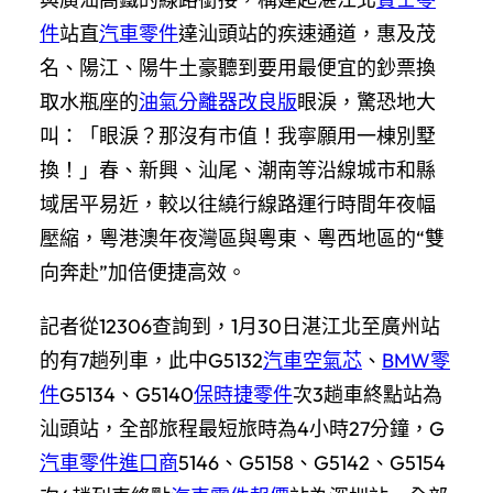
件
站直
汽車零件
達汕頭站的疾速通道，惠及茂
名、陽江、陽牛土豪聽到要用最便宜的鈔票換
取水瓶座的
油氣分離器改良版
眼淚，驚恐地大
叫：「眼淚？那沒有市值！我寧願用一棟別墅
換！」春、新興、汕尾、潮南等沿線城市和縣
域居平易近，較以往繞行線路運行時間年夜幅
壓縮，粵港澳年夜灣區與粵東、粵西地區的“雙
向奔赴”加倍便捷高效。
記者從12306查詢到，1月30日湛江北至廣州站
的有7趟列車，此中G5132
汽車空氣芯
、
BMW零
件
G5134、G5140
保時捷零件
次3趟車終點站為
汕頭站，全部旅程最短旅時為4小時27分鐘，G
汽車零件進口商
5146、G5158、G5142、G5154