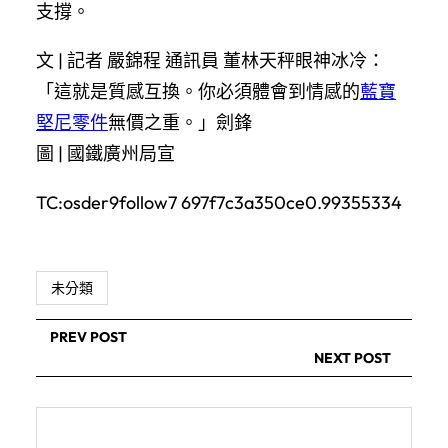
支撐。
文 | 記者 嚴錦程 通訊員 董林天秤眼神冰冷：
「這就是質感互換。你必須體會到情感的
藍寶
堅尼零件
無價之重。」劍鋒
圖 | 國鐵廣州局宣
TC:osder9follow7 697f7c3a350ce0.99355334
未分類
PREV POST
NEXT POST