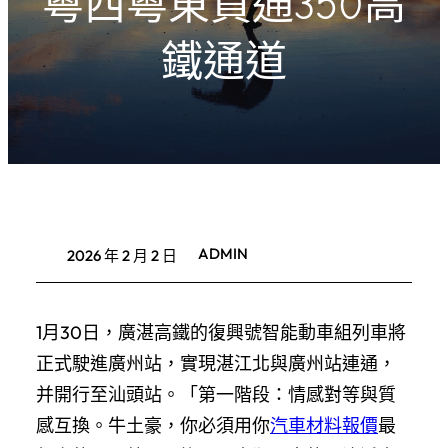
粵西粵東買通350高
鐵通道
ADMIN
2026 年 2 月 2 日
1月30日，廣湛高鐵的復興號智能動車組列車將
正式駛進廣州站，實現湛江北與廣州站連通，
并開行至汕頭站。「第一階段：情感對等與質
感互換。牛土豪，你必須用你
汽車材料報價
最