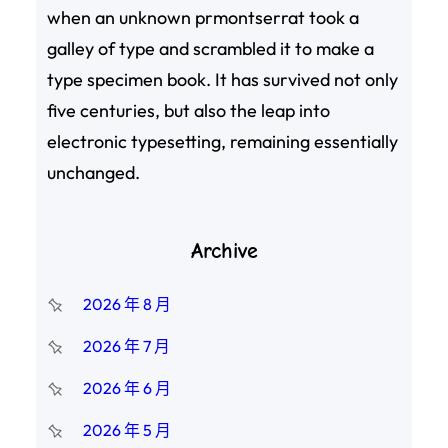
when an unknown prmontserrat took a
galley of type and scrambled it to make a
type specimen book. It has survived not only
five centuries, but also the leap into
electronic typesetting, remaining essentially
unchanged.
Archive
2026 年 8 月
2026 年 7 月
2026 年 6 月
2026 年 5 月