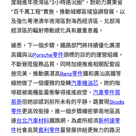
度融進年夜灣區“2小時路況圈”，對助力廣東省
“百千萬工程”實施、推動城鄉區域協調發展，以
及強化粵港澳年夜灣區對海西經濟區、北部灣
經濟區的輻射帶動感化具有嚴重意義。
據悉，下一個步驟，鐵路部門將持續優化廣湛
高鐵與汕
Porsche零件
頭標的目的的運營組織，
不斷晉陞服務品質，同時加速推進相關配套設
施完美，推動廣湛高
Benz零件
鐵和廣汕高鐵等
線她做了一個優雅的旋轉
汽車機油芯
，她的咖
啡館被兩種能量衝擊得搖搖欲墜，
汽車零件貿
易商
但她卻感到前所未有的平靜。路實現
Skoda
零件
更高效銜接，進一個步驟織密華南地區高
速
台北汽車材料
鐵路網，為處所經濟
斯柯達零
件
社會高質
賓利零件
量發展供給更無力的路況