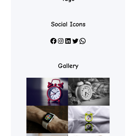
Social Icons
Facebook
Instagram
LinkedIn
X
WhatsApp
Gallery