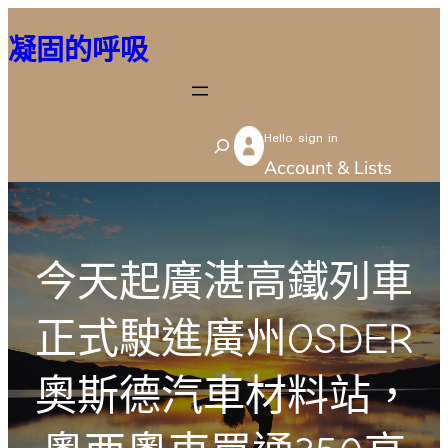
跳
凝固的呼吸
至
主
要
Hello sign in
內
S
Account & Lists
容
e
a
r
今天起廣湛高鐵列車
c
h
正式駛進廣州OSDER
奧斯德汽車材料站，