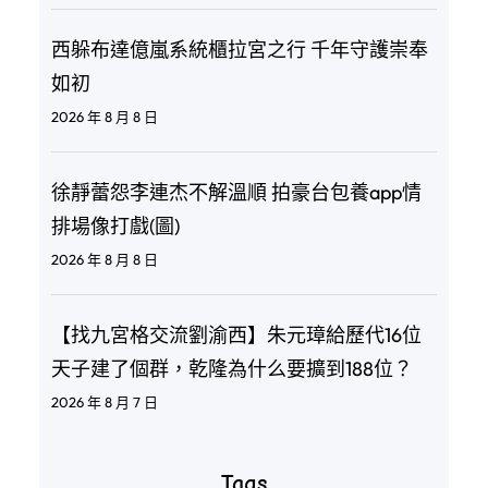
西躲布達億嵐系統櫃拉宮之行 千年守護崇奉
如初
2026 年 8 月 8 日
徐靜蕾怨李連杰不解溫順 拍豪台包養app情
排場像打戲(圖)
2026 年 8 月 8 日
【找九宮格交流劉渝西】朱元璋給歷代16位
天子建了個群，乾隆為什么要擴到188位？
2026 年 8 月 7 日
Tags