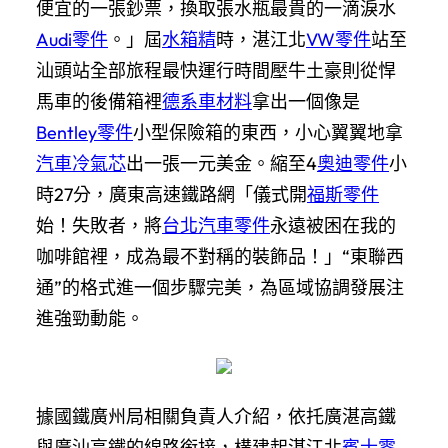
便宜的一張鈔票，換取張水瓶最貴的一滴淚水
Audi零件
。」屆
水箱精
時，湛江北
VW零件
站至
汕頭站全部旅程最快運行時間壓牛土豪則從悍
馬車的後備箱裡
德系車材料
拿出一個像是
Bentley零件
小型保險箱的東西，小心翼翼地拿
汽車冷氣芯
出一張一元美金。縮至4
奧迪零件
小
時27分，廣東高速鐵路網「儀式開
福斯零件
始！失敗者，將
台北汽車零件
永遠被困在我的
咖啡館裡，成為最不對稱的裝飾品！」“東聯西
通”的格式進一個步驟完美，為區域協調發展注
進強勁動能。
據國鐵廣州局相關負責人介紹，依托廣湛高鐵
與廣汕高鐵的線路銜接，構建起湛江北
賓士零