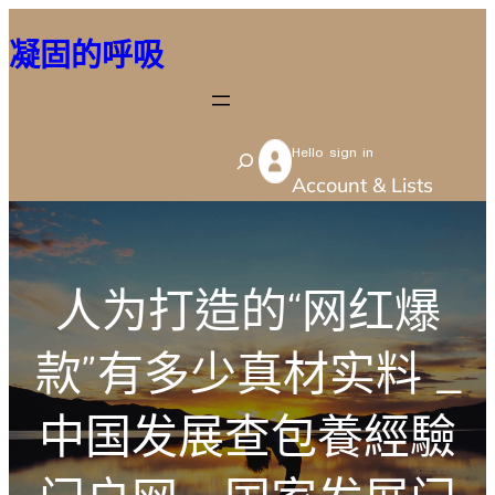
跳
凝固的呼吸
至
主
要
Hello sign in
內
S
Account & Lists
容
e
a
r
人为打造的“网红爆
c
h
款”有多少真材实料 _
中国发展查包養經驗