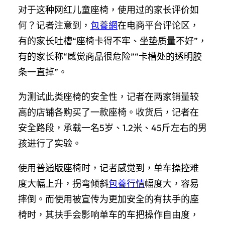
对于这种网红儿童座椅，使用过的家长评价如
何？记者注意到，
包養網
在电商平台评论区，
有的家长吐槽“座椅卡得不牢、坐垫质量不好”，
有的家长称“感觉商品很危险”“卡槽处的透明胶
条一直掉”。
为测试此类座椅的安全性，记者在两家销量较
高的店铺各购买了一款座椅。收货后，记者在
安全路段，承载一名5岁、1.2米、45斤左右的男
孩进行了实验。
使用普通版座椅时，记者感觉到，单车操控难
度大幅上升，拐弯倾斜
包養行情
幅度大，容易
摔倒。而使用被宣传为更加安全的有扶手的座
椅时，其扶手会影响单车的车把操作自由度，