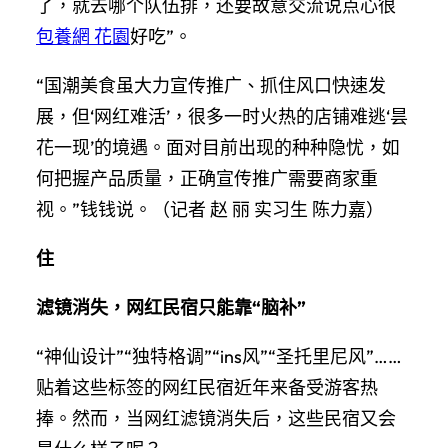
了，就去哪个队伍排，还要故意交流说点心很
包養網 花園
好吃”。
“国潮美食虽大力宣传推广、抓住风口快速发
展，但‘网红难活’，很多一时火热的店铺难逃‘昙
花一现’的境遇。面对目前出现的种种隐忧，如
何把握产品质量，正确宣传推广需要商家重
视。”钱钱说。（记者 赵 丽 实习生 陈力嘉）
住
滤镜消失，网红民宿只能靠“脑补”
“神仙设计”“独特格调”“ins风”“圣托里尼风”……
贴着这些标签的网红民宿近年来备受游客热
捧。然而，当网红滤镜消失后，这些民宿又会