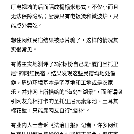
厅电视墙的后面隔成榻榻米形式，不仅小而且
无法保障隐私；厨房只有电饭煲和微波炉，只
能点外卖吃。
想住网红民宿结果被照片骗了，这样的情况其
实很常见。
有博主实地测评了3家标榜自己是“厦门圣托里
尼”的网红民宿，结果发现这些民宿均地处偏
僻，周边环境基本是宅基地和工地或是农家
乐，并非网上所描绘的“海岛”“湖景”，而所谓吸
引网友竞相打卡的圣托里尼元素泳池、土耳其
棉花堡，只能靠网友自行“脑补”。
有业内人士告诉《法治日报》记者，许多网红