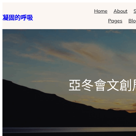
跳
Home
About
S
凝固的呼吸
至
Pages
Bl
主
要
內
容
亞冬會文創