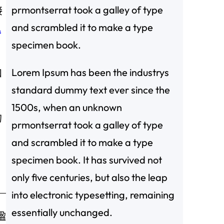
prmontserrat took a galley of type
接
and scrambled it to make a type
包
specimen book.
Lorem Ipsum has been the industrys
和
standard dummy text ever since the
1500s, when an unknown
的
prmontserrat took a galley of type
and scrambled it to make a type
specimen book. It has survived not
only five centuries, but also the leap
into electronic typesetting, remaining
essentially unchanged.
楹