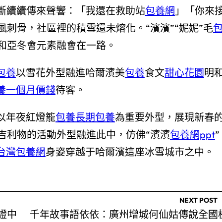
邊斷斷續續傳來聲響：「我還在救助站
包養網
」「你來
風刺骨，社區裡的積雪還未熔化。“濱濱”“妮妮”毛
和亞冬會元素融會在一路。
包養
以雪花外型融進哈爾濱美
包養
食文
甜心花園
明
養一個月價錢
待客。
以年夜紅燈籠
包養
長期包養
為重要外型，展現新春
吉利物的活動外型融進此中，仿佛“濱濱
包養網ppt
”
台灣包養網
身姿穿越于哈爾濱這座冰雪城市之中。
NEXT POST
證中
千年故事語依依：廣州增城何仙姑傳說全國