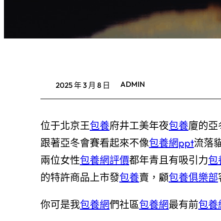
ADMIN
2025 年 3 月 8 日
位于北京王
包養
府井工美年夜
包養
廈的亞
跟著亞冬會賽看起來不像
包養網ppt
流落
兩位女性
包養網評價
都年青且有吸引力
包
的特許商品上市發
包養
賣，顧
包養俱樂部
你可是我
包養網
們社區
包養網
最有前
包養