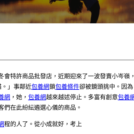
冬會特許商品批發店，近期迎來了一波發賣小岑嶺
貓。」事鄰近
包養網
鎖
包養條件
卻被鏡頭挑中。因為
養網
，她，
包養網
越來越述停止。多富有創意
包養
客們在此紛紜遴選心儀的商品。
網
程的人了。從小成就好，考上