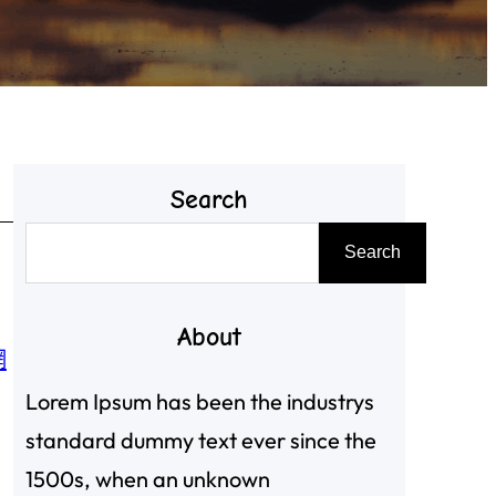
Search
搜
Search
尋
，
About
網
Lorem Ipsum has been the industrys
standard dummy text ever since the
1500s, when an unknown