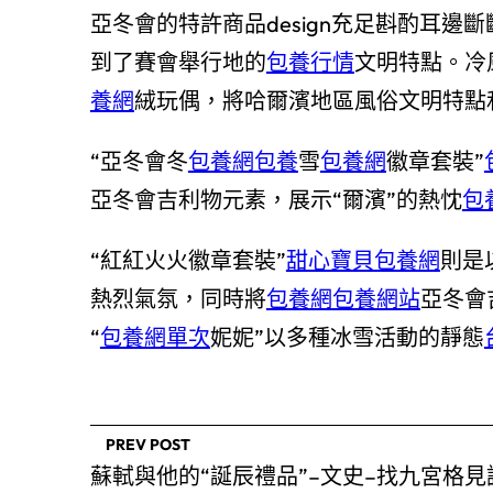
亞冬會的特許商品design充足斟酌耳
到了賽會舉行地的
包養行情
文明特點。冷
養網
絨玩偶，將哈爾濱地區風俗文明特點
“亞冬會冬
包養網
包養
雪
包養網
徽章套裝”
亞冬會吉利物元素，展示“爾濱”的熱忱
包
“紅紅火火徽章套裝”
甜心寶貝包養網
則是
熱烈氣氛，同時將
包養網
包養網站
亞冬會
“
包養網單次
妮妮”以多種冰雪活動的靜態
PREV POST
蘇軾與他的“誕辰禮品”–文史–找九宮格見