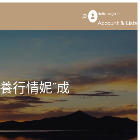
Hello sign in
S
Account & Lists
e
a
r
c
h
養行情妮”成