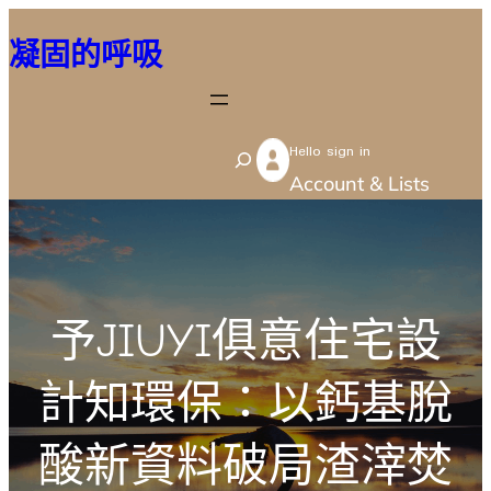
跳
凝固的呼吸
至
主
要
Hello sign in
內
S
Account & Lists
容
e
a
r
c
予JIUYI俱意住宅設
h
計知環保：以鈣基脫
酸新資料破局渣滓焚