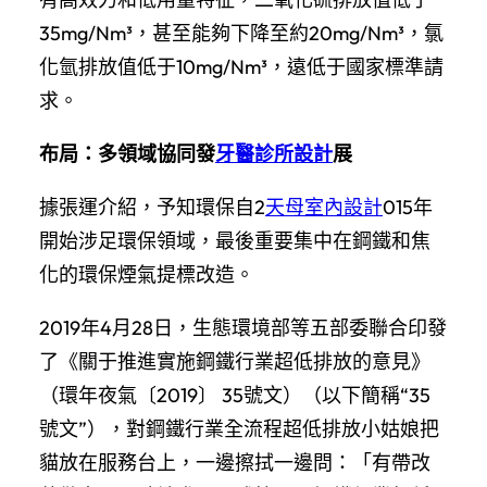
35mg/Nm³，甚至能夠下降至約20mg/Nm³，氯
化氫排放值低于10mg/Nm³，遠低于國家標準請
求。
布局：多領域協同發
牙醫診所設計
展
據張運介紹，予知環保自2
天母室內設計
015年
開始涉足環保領域，最後重要集中在鋼鐵和焦
化的環保煙氣提標改造。
2019年4月28日，生態環境部等五部委聯合印發
了《關于推進實施鋼鐵行業超低排放的意見》
（環年夜氣〔2019〕 35號文）（以下簡稱“35
號文”），對鋼鐵行業全流程超低排放小姑娘把
貓放在服務台上，一邊擦拭一邊問：「有帶改