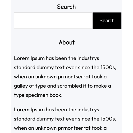
Search
搜
Search
尋
About
Lorem Ipsum has been the industrys
standard dummy text ever since the 1500s,
when an unknown prmontserrat took a
galley of type and scrambled it to make a
type specimen book.
Lorem Ipsum has been the industrys
standard dummy text ever since the 1500s,
when an unknown prmontserrat took a