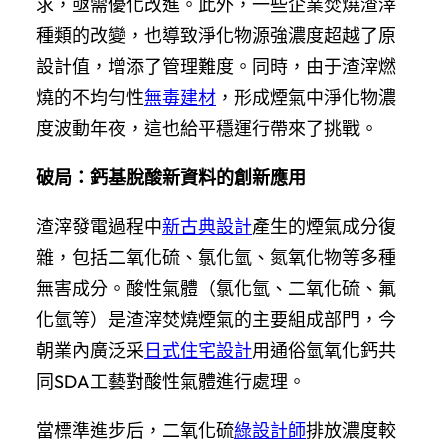
求，亟需優化改進。此外，一些企業焚燒渣滓
種類的改變，也導致淨化物源強濃度超越了原
設計值，增添了管理難度。同時，由于渣滓燃
燒的不均勻性
無毒建材
，形成煙氣中淨化物濃
度波動年夜，這也給平穩運行帶來了挑戰。
破局：鈣基脫酸新資料的創新應用
渣滓發電過程中
新古典設計
產生的煙氣成分復
雜，包括二氧化硫、氯化氫、氮氧化物等多種
無害成分。酸性氣體（氯化氫、二氧化硫、氟
化氫等）是渣滓焚燒煙氣的主要組成部門，今
朝業內廣泛采
日式住宅設計
用通俗氫氧化鈣共
同SDA工藝對酸性氣體進行處理。
當標準進步后，二氧化硫
綠設計師
排放濃度較