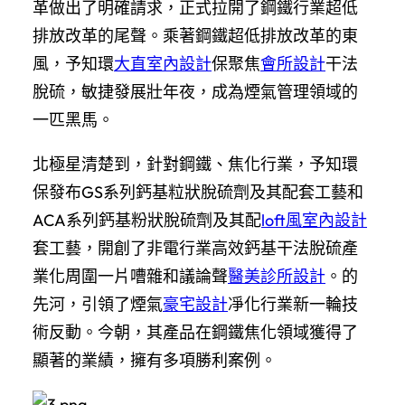
革做出了明確請求，正式拉開了鋼鐵行業超低
排放改革的尾聲。乘著鋼鐵超低排放改革的東
風，予知環
大直室內設計
保聚焦
會所設計
干法
脫硫，敏捷發展壯年夜，成為煙氣管理領域的
一匹黑馬。
北極星清楚到，針對鋼鐵、焦化行業，予知環
保發布GS系列鈣基粒狀脫硫劑及其配套工藝和
ACA系列鈣基粉狀脫硫劑及其配
loft風室內設計
套工藝，開創了非電行業高效鈣基干法脫硫產
業化周圍一片嘈雜和議論聲
醫美診所設計
。的
先河，引領了煙氣
豪宅設計
凈化行業新一輪技
術反動。今朝，其產品在鋼鐵焦化領域獲得了
顯著的業績，擁有多項勝利案例。