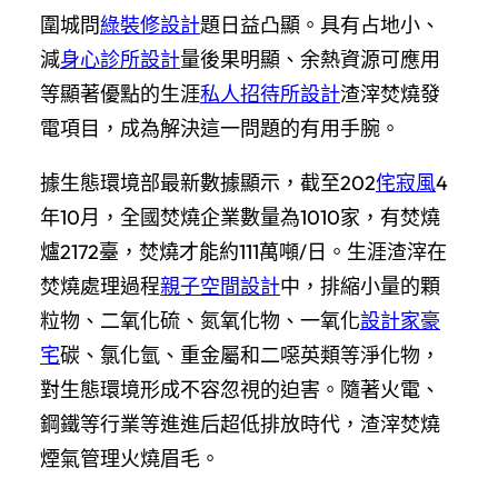
圍城問
綠裝修設計
題日益凸顯。具有占地小、
減
身心診所設計
量後果明顯、余熱資源可應用
等顯著優點的生涯
私人招待所設計
渣滓焚燒發
電項目，成為解決這一問題的有用手腕。
據生態環境部最新數據顯示，截至202
侘寂風
4
年10月，全國焚燒企業數量為1010家，有焚燒
爐2172臺，焚燒才能約111萬噸/日。生涯渣滓在
焚燒處理過程
親子空間設計
中，排縮小量的顆
粒物、二氧化硫、氮氧化物、一氧化
設計家豪
宅
碳、氯化氫、重金屬和二噁英類等淨化物，
對生態環境形成不容忽視的迫害。隨著火電、
鋼鐵等行業等進進后超低排放時代，渣滓焚燒
煙氣管理火燒眉毛。