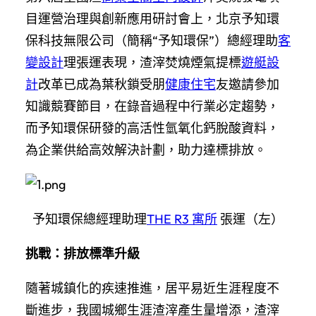
目運營治理與創新應用研討會上，北京予知環
保科技無限公司（簡稱“予知環保”）總經理助
客
變設計
理張運表現，渣滓焚燒煙氣提標
遊艇設
計
改革已成為葉秋鎖受朋
健康住宅
友邀請參加
知識競賽節目，在錄音過程中行業必定趨勢，
而予知環保研發的高活性氫氧化鈣脫酸資料，
為企業供給高效解決計劃，助力達標排放。
予知環保總經理助理
THE R3 寓所
張運（左）
挑戰：排放標準升級
隨著城鎮化的疾速推進，居平易近生涯程度不
斷進步，我國城鄉生涯渣滓產生量增添，渣滓