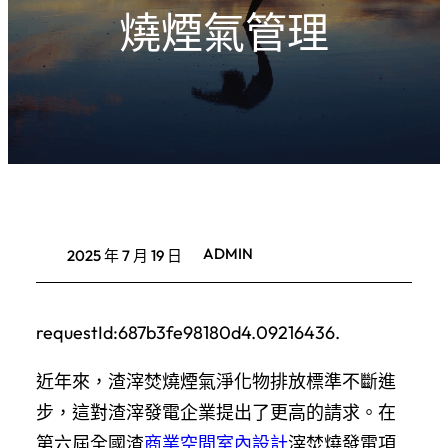
燒煙氣管理
ADMIN
2025 年 7 月 19 日
requestId:687b3fe98180d4.09216436.
近年來，渣滓焚燒煙氣淨化物排放標準不斷進
步，這對渣滓發電企業提出了更高的請求。在
第六屆全國渣
商業空間室內設計
滓焚燒發電項