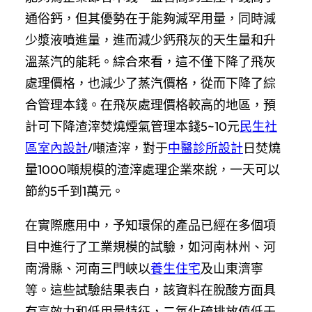
通俗鈣，但其優勢在于能夠減罕用量，同時減
少漿液噴進量，進而減少鈣飛灰的天生量和升
溫蒸汽的能耗。綜合來看，這不僅下降了飛灰
處理價格，也減少了蒸汽價格，從而下降了綜
合管理本錢。在飛灰處理價格較高的地區，預
計可下降渣滓焚燒煙氣管理本錢5~10元
民生社
區室內設計
/噸渣滓，對于
中醫診所設計
日焚燒
量1000噸規模的渣滓處理企業來說，一天可以
節約5千到1萬元。
在實際應用中，予知環保的產品已經在多個項
目中進行了工業規模的試驗，如河南林州、河
南滑縣、河南三門峽以
養生住宅
及山東濟寧
等。這些試驗結果表白，該資料在脫酸方面具
有高效力和低用量特征，二氧化硫排放值低于