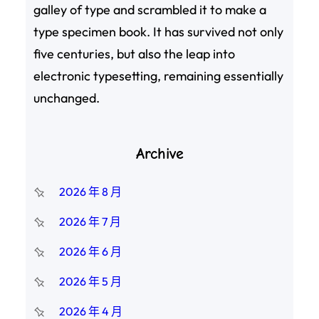
galley of type and scrambled it to make a
type specimen book. It has survived not only
five centuries, but also the leap into
electronic typesetting, remaining essentially
unchanged.
Archive
2026 年 8 月
2026 年 7 月
2026 年 6 月
2026 年 5 月
2026 年 4 月