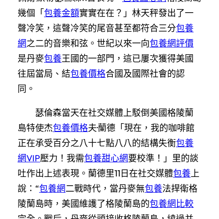
幾個「
包養金額
實實在在？」林天秤發出了一
聲冷笑，這聲冷笑的尾音甚至都符合三分
包養
網
之二的音樂和弦。世紀以來一向
包養網評價
是丹麥
包養
王國的一部門，這已屢次獲得美國
往屆當局、結
包養價格
合國及國際社會的認
同。
瑟倫森當天在社交媒體上駁倒美國格陵蘭
島特使杰
包養價格
夫·蘭德「現在，我的咖啡館
正在承受百分之八十七點八八的結構失衡
包養
網VIP
壓力！我需
包養甜心網
要校準！」里的談
吐作出上述表現。蘭德里11日在社交媒體
包養
上
說：“
包養網
二戰時代，當丹麥無
包養
法捍衛格
陵蘭島時，美國維護了格陵蘭島的
包養網比較
完全。戰后，丹麥從頭接收格陵蘭島，繞過并