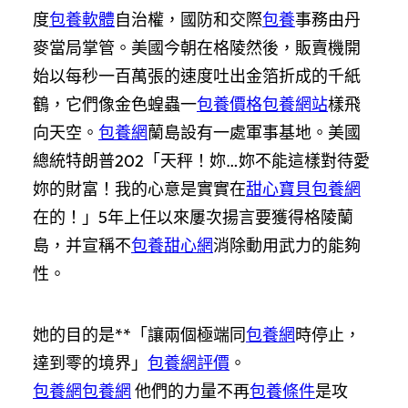
度
包養軟體
自治權，國防和交際
包養
事務由丹
麥當局掌管。美國今朝在格陵然後，販賣機開
始以每秒一百萬張的速度吐出金箔折成的千紙
鶴，它們像金色蝗蟲一
包養價格
包養網站
樣飛
向天空。
包養網
蘭島設有一處軍事基地。美國
總統特朗普202「天秤！妳…妳不能這樣對待愛
妳的財富！我的心意是實實在
甜心寶貝包養網
在的！」5年上任以來屢次揚言要獲得格陵蘭
島，并宣稱不
包養甜心網
消除動用武力的能夠
性。
她的目的是**「讓兩個極端同
包養網
時停止，
達到零的境界」
包養網評價
。
包養網
包養網
他們的力量不再
包養條件
是攻