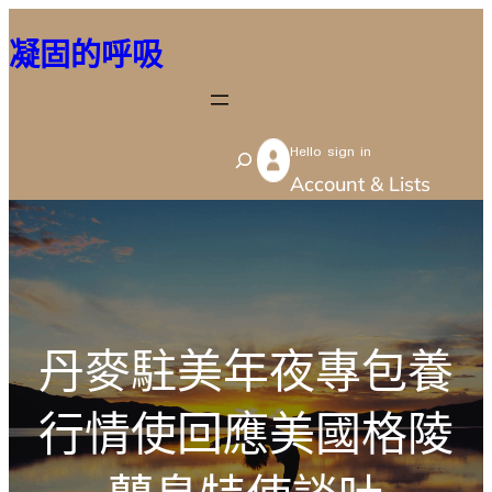
跳
凝固的呼吸
至
主
要
Hello sign in
內
S
Account & Lists
容
e
a
r
c
h
丹麥駐美年夜專包養
行情使回應美國格陵