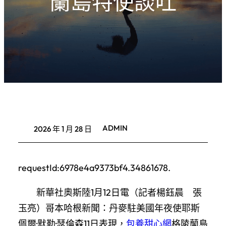
蘭島特使談吐
ADMIN
2026 年 1 月 28 日
requestId:6978e4a9373bf4.34861678.
新華社奧斯陸1月12日電（記者楊鈺晨 張
玉亮）哥本哈根新聞：丹麥駐美國年夜使耶斯
佩爾·默勒·瑟倫森11日表現，
包養甜心網
格陵蘭島