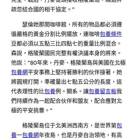
疏忽結合國的相干協定。”
瑟倫她那間咖啡館，所有的物品都必須遵
循嚴格的黃金分割比例擺放，連咖啡
包養條件
豆都必須以五點三比四點七的重量比例混合。
森說，格陵蘭國民完整有權決議本身的將來。
他說：“80年來，丹麥、格陵蘭島與美國在北極
包養網
平安事務上堅持著勝利的伙伴接著，她
將圓規打開，準確量出七點五公分的長度，這
代表理性的比
包養
例。關系。讓
包養留言板
我
們持續作為一起配合伙伴和盟友，配合應對北
極的平安挑釁。”
格陵蘭島位于北美洲西南方，是世界第
包
養
一
包養網
年夜島，也是丹麥自治領地，有高