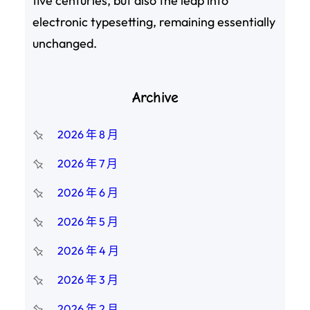
five centuries, but also the leap into
electronic typesetting, remaining essentially
unchanged.
Archive
2026 年 8 月
2026 年 7 月
2026 年 6 月
2026 年 5 月
2026 年 4 月
2026 年 3 月
2026 年 2 月