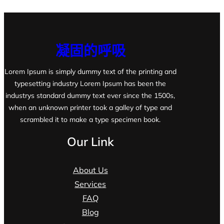
凝固的呼吸
Lorem Ipsum is simply dummy text of the printing and
typesetting industry Lorem Ipsum has been the
industrys standard dummy text ever since the 1500s,
when an unknown printer took a galley of type and
scrambled it to make a type specimen book.
Our Link
About Us
Services
FAQ
Blog