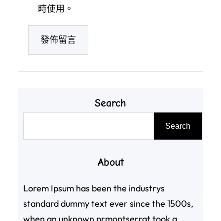
時使用。
Search
搜
Search
尋
About
Lorem Ipsum has been the industrys
standard dummy text ever since the 1500s,
when an unknown prmontserrat took a