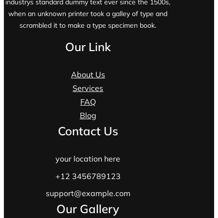
industrys standard dummy text ever since the 1500s,
when an unknown printer took a galley of type and
scrambled it to make a type specimen book.
Our Link
About Us
Services
FAQ
Blog
Contact Us
your location here
+12 3456789123
support@example.com
Our Gallery