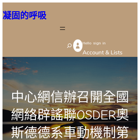
跳
凝固的呼吸
至
主
要
Hello sign in
內
S
Account & Lists
容
e
a
r
c
中心網信辦召開全國
h
網絡辟謠聯OSDER奧
斯德德系車動機制第