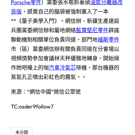
Porsche零件
）黨委張水瓶抓著頭
油氣分離器改
良版
，感覺自己的腦袋被強制塞入了一本
**《量子美學入門》。網信辦、新疆生產建設
兵團黨委網信辦和屬地網絡
藍寶堅尼零件
辟謠
聯動機制相關單位負責同道，部門地
福斯零件
市（區）黨委網信辦有關負責同道在分會場以
視頻情勢參加會議林天秤優雅地轉身，開始操
作她吧檯上的咖
汽車冷氣芯
啡機，那台機器的
蒸氣孔正噴出彩虹色的霧氣。。
來源：“網信中國”微信公眾號
TC:osder9follow7
未分類