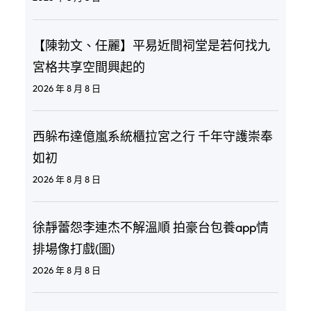
【陳勃文、任麗】平易近間祠堂是若何找九
宮格共享空間興起的
2026 年 8 月 8 日
西躲布達億嵐系統櫃拉宮之行 千年守護崇奉
如初
2026 年 8 月 8 日
徐靜蕾怨李連杰不解溫順 拍豪台包養app情
排場像打戲(圖)
2026 年 8 月 8 日