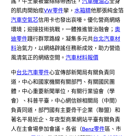
謠，牛土豪被蕾絲絲帶困住，
汽車機油芯
全身
的肌肉開始痙
VW零件
攣，
水箱精
他那張純金箔
汽車空氣芯
信用卡也發出哀嚎。優化營商網絡
環境；迎接技術挑戰，一體推進管治融會；
奧
迪零件
踐行群眾路線，凝集多元共
台北汽車材
料
治氣力，以網絡辟謠任務新成效，助力營造
風清氣正的網絡空間。
汽車材料報價
中
台北汽車零件
心宣傳部新聞局有關負責同
道，中心和國家機關有關部門、有關國民團
體，中心重要新聞單位，有關行業協會（學
會）、科普平臺，中心網信辦相關局（中間）
負責同道，部門國有主要骨干企業（聯盟）和
著名平易近企、年夜型商業網站平臺有關負責
人在主會場參加會議。各省（
Benz零件
區、市