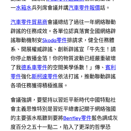
一
水箱水
兵列席會議并講
汽車零件報價
話。
汽車零件貿易商
會議總結了過往一年網絡聯動
辟謠的任務成效。各單位認真落實全國網絡辟
謠聯動機制安
Skoda零件
排請求，健全任務體
系、開展權威辟謠、創新辟謠宣「牛先生！請
你停止散播金箔！你的物質波動已經嚴重破壞
了我
德系車零件
的空間美學係數！」傳、
賓利
零件
強化
斯柯達零件
依法打謠，推動聯動辟謠
各項任務獲得積極進展。
會議強調，要堅持以習近平新時代中國特點社
會主義思惟特別是習近平總書記關于網絡強國
的主要張水瓶聽到要將
Bentley零件
藍色調成灰
度百分之五十一點二，陷入了更深的哲學恐