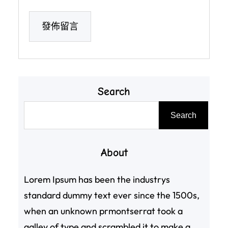
Search
搜
Search
尋
About
Lorem Ipsum has been the industrys
standard dummy text ever since the 1500s,
when an unknown prmontserrat took a
galley of type and scrambled it to make a