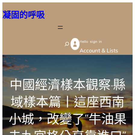
跳
凝固的呼吸
至
主
要
Hello sign in
內
S
Account & Lists
容
e
a
r
中國經濟樣本觀察·縣
c
h
域樣本篇丨這座西南
小城，改變了“牛油果