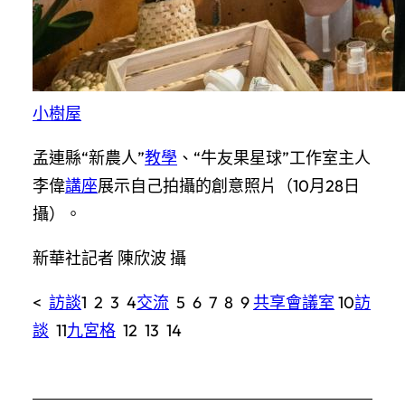
小樹屋
孟連縣“新農人”
教學
、“牛友果星球”工作室主人
李偉
講座
展示自己拍攝的創意照片（10月28日
攝）。
新華社記者 陳欣波 攝
<
訪談
1 2 3 4
交流
5 6 7 8 9
共享會議室
10
訪
談
11
九宮格
12 13 14