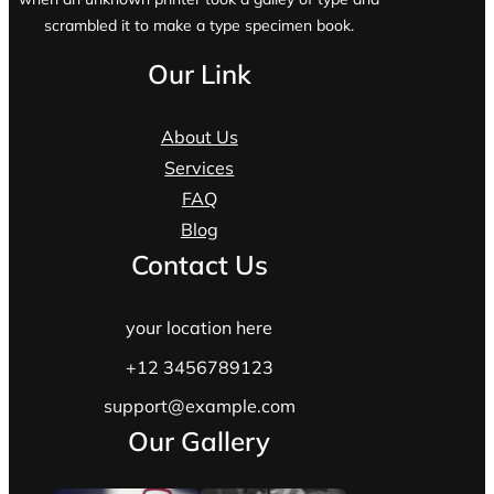
scrambled it to make a type specimen book.
Our Link
About Us
Services
FAQ
Blog
Contact Us
your location here
+12 3456789123
support@example.com
Our Gallery