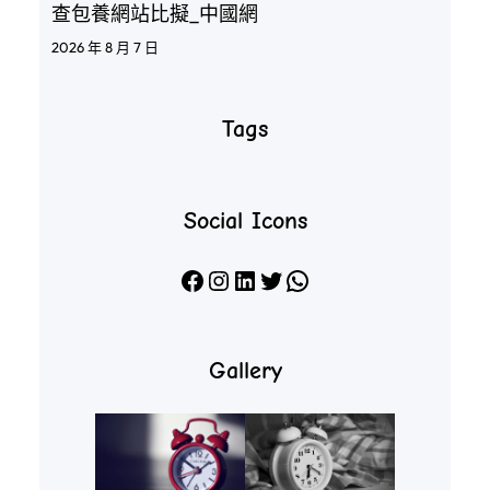
查包養網站比擬_中國網
2026 年 8 月 7 日
Tags
Social Icons
Facebook
Instagram
LinkedIn
X
WhatsApp
Gallery