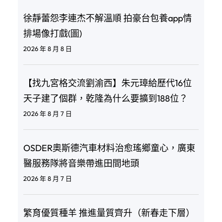
徐靜蕾怨李連杰不解溫順 拍豪台包養app情
排場像打戲(圖)
2026 年 8 月 8 日
【找九宮格交流劉渝西】朱元璋給歷代16位
天子建了個群，乾隆為什么要擴到188位？
2026 年 8 月 7 日
OSDER奧斯德汽車材料治愈瑤鄉童心，廣東
醫服務隊將音樂帶進田間地頭
2026 年 8 月 7 日
繁育優質種羊 推進量質齊升（新春走下層）