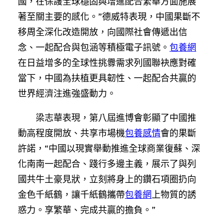
國，在保護全球穩固與增進配合繁華方面施展
著至關主要的感化。”德威特表現，中國果斷不
移周全深化改造開放，向國際社會傳遞出信
念、一起配合與包涵等積極電子訊號。
包養網
在日益增多的全球性挑釁需求列國聯袂應對確
當下，中國為扶植更具韌性、一起配合共贏的
世界經濟注進強盛動力。
梁志華表現，第八屆進博會彰顯了中國推
動高程度開放、共享市場機
包養感情
會的果斷
許諾，“中國以現實舉動推進全球商業復蘇、深
化南南一起配合、踐行多邊主義，展示了與列
國共牛土豪見狀，立刻將身上的鑽石項圈扔向
金色千紙鶴，讓千紙鶴攜帶
包養網
上物質的誘
惑力。享繁華、完成共贏的擔負。”