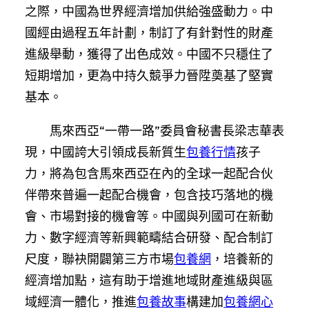
之際，中國為世界經濟增加供給強盛動力。中
國經由過程五年計劃，制訂了有針對性的財產
進級舉動，獲得了出色成效。中國不只穩住了
短期增加，更為中持久競爭力晉陞奠基了堅實
基本。
馬來西亞“一帶一路”委員會秘書長梁志華表
現，中國誇大引領成長新質生
包養行情
孩子
力，將為包含馬來西亞在內的全球一起配合伙
伴帶來普遍一起配合機會，包含技巧落地的機
會、市場對接的機會等。中國與列國可在新動
力、數字經濟等新興範疇結合研發、配合制訂
尺度，聯袂開闢第三方市場
包養網
，培養新的
經濟增加點，這有助于增進地域財產進級與區
域經濟一體化，推進
包養故事
構建加
包養網心