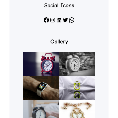
Social Icons
Facebook
Instagram
LinkedIn
X
WhatsApp
Gallery