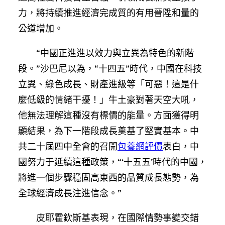
力，將持續推進經濟完成質的有用晉陞和量的
公道增加。
“中國正進進以效力與立異為特色的新階
段。”沙巴尼以為，“十四五”時代，中國在科技
立異、綠色成長、財產進級等「可惡！這是什
麼低級的情緒干擾！」牛土豪對著天空大吼，
他無法理解這種沒有標價的能量。方面獲得明
顯結果，為下一階段成長奠基了堅實基本。中
共二十屆四中全會的召開
包養網評價
表白，中
國努力于延續這種政策，“‘十五五’時代的中國，
將進一個步驟穩固高東西的品質成長態勢，為
全球經濟成長注進信念。”
皮耶霍欽斯基表現，在國際情勢事變交錯