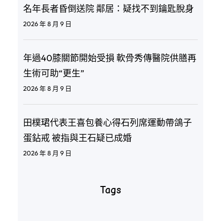
名年長者昏倒送院 鄰居：疑找不到鑰匙脫身
2026 年 8 月 9 日
年過40膝關節開始受損 軟骨秀傳醫院供膳再
生術可助“更生”
2026 年 8 月 9 日
田樸珺代表王喜包養心得石列席運動帶鴿子
蛋鉆戒 被指與王石疑已成婚
2026 年 8 月 9 日
Tags