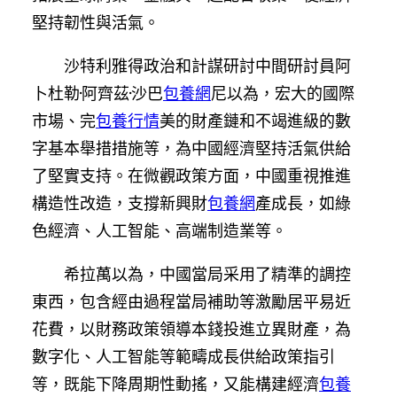
堅持韌性與活氣。
沙特利雅得政治和計謀研討中間研討員阿
卜杜勒·阿齊茲·沙巴
包養網
尼以為，宏大的國際
市場、完
包養行情
美的財產鏈和不竭進級的數
字基本舉措措施等，為中國經濟堅持活氣供給
了堅實支持。在微觀政策方面，中國重視推進
構造性改造，支撐新興財
包養網
產成長，如綠
色經濟、人工智能、高端制造業等。
希拉萬以為，中國當局采用了精準的調控
東西，包含經由過程當局補助等激勵居平易近
花費，以財務政策領導本錢投進立異財產，為
數字化、人工智能等範疇成長供給政策指引
等，既能下降周期性動搖，又能構建經濟
包養