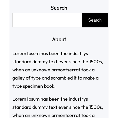
Search
搜
Search
尋
About
Lorem Ipsum has been the industrys
standard dummy text ever since the 1500s,
when an unknown prmontserrat took a
galley of type and scrambled it to make a
type specimen book.
Lorem Ipsum has been the industrys
standard dummy text ever since the 1500s,
when an unknown prmontserrat took a