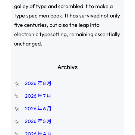
galley of type and scrambled it to make a
type specimen book. It has survived not only
five centuries, but also the leap into
electronic typesetting, remaining essentially
unchanged.
Archive
2026 年 8 月
2026 年 7 月
2026 年 6 月
2026 年 5 月
2026 年 4 月