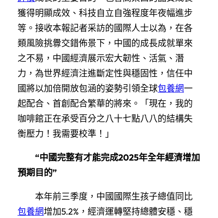
獲得明顯成效、科技自立自強程度年夜幅進步
等。接收本報記者采訪的國際人士以為，在各
類風險挑釁交錯佈景下，中國的成長成就單來
之不易，中國經濟展示宏大韌性、活氣、潛
力，為世界經濟注進斷定性與穩固性，信任中
國將以加倍開放包涵的姿勢引領全球
包養網
一
起配合、首創配合繁華的將來。
「現在，我的
咖啡館正在承受百分之八十七點八八的結構失
衡壓力！我需要校準！」
“中國完整有才能完成2025年全年經濟增加
預期目的”
本年前三季度，中國國際生孩子總值同比
包養網
增加5.2%，經濟運轉堅持總體安穩、穩