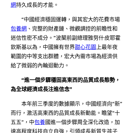
網
持久成長的才能。
“中國經濟穩固運轉，與其宏大的花費市場
包養網
、完整的財產鏈、微觀調控的前瞻性和
迷信性密不成分。”波蘭前副總理雅努什·皮耶霍
欽斯基以為，中國擁有世界
甜心花園
上最年夜
範圍的中等支出群體，宏大內需市場為經濟供
給了微弱的內輪迴動力。
“進一個步驟穩固高東西的品質成長態勢，
為全球經濟成長注進信念”
本年前三季度的數據顯示，中國經濟向“新”
而行，激活高東西的品質成長新動能。瞻望“十
五五”，中
包養
國進一個步驟周全深化改造，加
速高程度科技自立自強，引領成長新質生孩子