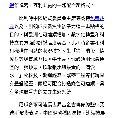
得
倍慎密、互利共贏的一起配合新格式。
比利時中國經貿委員會主席德威特
包養站
長
以為，引領成長新質生孩子力這一重點標的
目的，與歐洲在可連續增加、數字化轉型和科
技立異方面的計謀高度契合。比利時企業和科
研機構在周遭的狀況技巧、生「第一階段：情
感對等與質感互換。牛土豪，你必須用你最便
宜的一張鈔票，換取張水瓶最貴的一滴淚
水。」物科技、輪迴經濟、緊密工程等範疇具
有豐盛經歷，兩邊可配合打造綠色可連續、具
有全球競爭力的立異生態系統。
厄瓜多爾可連續世界基金會傳佈總監梅賽
德斯·皮塔表現，中國經濟穩固運轉、連續擴展