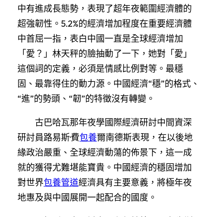
中有進成長態勢，表現了超年夜範圍經濟體的
超強韌性。5.2%的經濟增加程度在重要經濟體
中首屈一指，表白中國一直是全球經濟增加
「愛？」林天秤的臉抽動了一下，她對「愛」
這個詞的定義，必須是情感比例對等。最穩
固、最靠得住的動力源。中國經濟“穩”的格式、
“進”的勢頭、“韌”的特徵沒有轉變。
古巴哈瓦那年夜學國際經濟研討中間資深
研討員路易斯·費
包養
爾南德斯表現，在以後地
緣政治嚴重、全球經濟動蕩的佈景下，這一成
就的獲得尤難堪能寶貴。中國經濟的穩固增加
對世界
包養管道
經濟具有主要意義，將極年夜
地惠及與中國展開一起配合的國度。