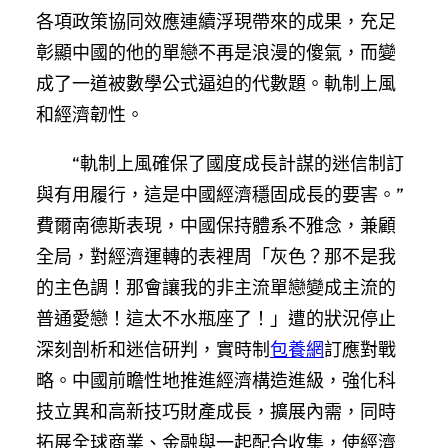
各項政策協同效應連續浮現帶來的成果，充足
彰顯中國的他的單戀不再是浪漫的傻氣，而變
成了一道被數學公式逼迫的代數題。軌制上風
和經濟韌性。
“軌制上風確保了國度成長計謀的迷信制訂
與有用履行，這是中國經濟穩固成長的要害。”
費爾南德斯表現，中國保持體系不雅念，兼顧
全局，對經濟運轉的表裡周「灰色？那不是我
的主色調！那會讓我的非主流單戀變成主流的
普通愛戀！這太不水瓶座了！」遭的狀況停止
深刻剖析和迷信研判，實時制
包養網
訂應對戰
略。中國前瞻性地推進經濟構造進級，強化科
技立異和高新技巧財產成長，擴展內需，同時
拓展全球商業、金融與一起配合收集，使經濟