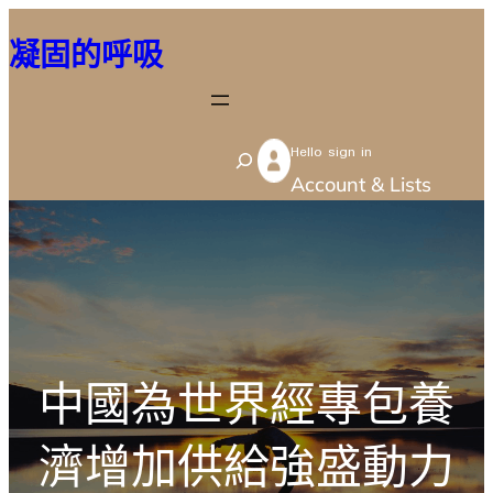
跳
凝固的呼吸
至
主
要
Hello sign in
內
S
Account & Lists
容
e
a
r
c
h
中國為世界經專包養
濟增加供給強盛動力