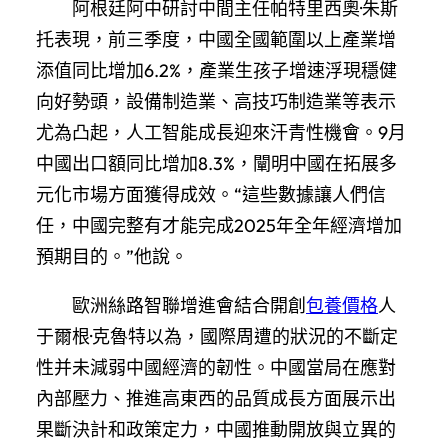
阿根廷阿中研討中間主任帕特里西奧·朱斯
托表現，前三季度，中國全國範圍以上產業增
添值同比增加6.2%，產業生孩子增速浮現穩健
向好勢頭，設備制造業、高技巧制造業等表示
尤為凸起，人工智能成長迎來汗青性機會。9月
中國出口額同比增加8.3%，闡明中國在拓展多
元化市場方面獲得成效。“這些數據讓人們信
任，中國完整有才能完成2025年全年經濟增加
預期目的。”他說。
歐洲絲路智聯增進會結合開創
包養價格
人
于爾根·克魯特以為，國際周遭的狀況的不斷定
性并未減弱中國經濟的韌性。中國當局在應對
內部壓力、推進高東西的品質成長方面展示出
果斷決計和政策定力，中國推動開放與立異的