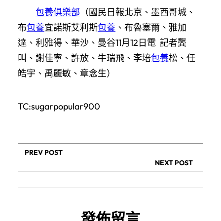
包養俱樂部
（國民日報北京、墨西哥城、
布
包養
宜諾斯艾利斯
包養
、布魯塞爾、雅加
達、利雅得、華沙、曼谷11月12日電 記者龔
叫、謝佳寧、許放、牛瑞飛、李培
包養
松、任
皓宇、禹麗敏、章念生）
TC:sugarpopular900
PREV POST
NEXT POST
發佈留言