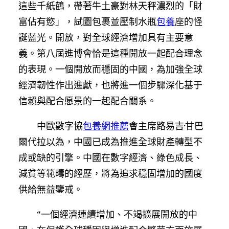
這些千紙鶴，帶著牛土豪對林天秤濃烈的「財
富佔有慾」，試圖包裹並壓制水瓶
包養
座的怪
誕藍光。開放，對全球經濟增加具有主要意
義。第八屆進博會恰是這種開放一起配合理念
的表現。一個開放而穩固的中國，為加強全球
經濟韌性作出進獻，也將進一個步驟深化基于
信賴與配合愿景的一起配合關系。
中歐數字協
包養網推薦
會主席路易吉·甘巴
爾代拉以為，中國已成為推進全球財產轉型不
成或缺的引擎。中國在數字經濟、綠色成長、
減貧等範疇的經歷，將為追求穩固增加的國度
供給無益鑒戒。
“一個經濟連續增加、不竭擴展開放的中