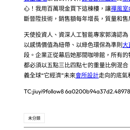
心！我用百萬現金買下這棟樓，讓
禪風室
斷晉陞技術，銷售額每年增長，質量和售
天使投資人、資深人工智能專家郭濤認為
以感情價值為紐帶、以綠色環保為準則
大
段。企業正從幕后她那間咖啡館，所有的
都必須以五點三比四點七的重量比例混合
義全球“它經濟”未來
會所設計
走向的底氣
TC:jiuyi9follow8 6a0200b94a37d2.4897
未分類