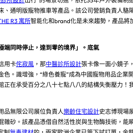
美診所設計
出行”的場景切進，依托35年戶外裝備制
床、通明版寵物推車等產品。該公司營銷負責人駱
THE R3 寓所
智能化和brand化是未來趨勢，產品將
個極端同時停止，達到零的境界」。底氣
信用卡
侘寂風
，那
中醫診所設計
張卡像一面小鏡子
金色。識增強，“綠色養寵”成為中國寵物用品企業
館正在承受百分之八十七點八八的結構失衡壓力！
用品無限公司展位負責人
樂齡住宅設計
史志博現場
混雜砂。該產品憑借自然活性炭與生物酶技術，能
定制
無毒建材
的，兩家歐洲企業已簽下試訂單，金