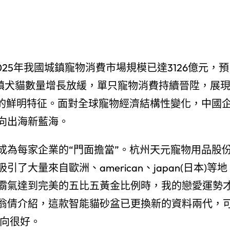
025年我國城鎮寵物消費市場規模已達3126億元，預
，城鎮犬貓數量增長放緩，單只寵物消費持續晉陞，展
”的鮮明特征。面對全球寵物經濟結構性變化，中國
向出海新藍海。
成為每家企業的“門面擔當”。杭州天元寵物用品股
大量來自歐洲、american、japan(日本)等地
霸氣達到完美的五比五黃金比例時，我的戀愛運勢
翁倩介紹，這款智能貓砂盆已更換新的資料兩代，
一向很好。