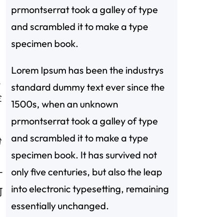
prmontserrat took a galley of type
and scrambled it to make a type
specimen book.
Lorem Ipsum has been the industrys
現
standard dummy text ever since the
企
1500s, when an unknown
prmontserrat took a galley of type
and scrambled it to make a type
份
specimen book. It has survived not
only five centuries, but also the leap
才
into electronic typesetting, remaining
可
essentially unchanged.