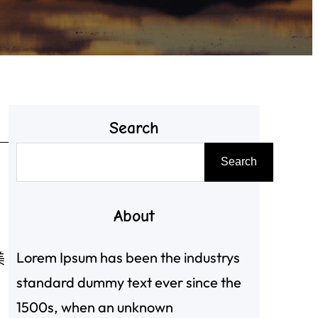
Search
搜
Search
尋
About
Lorem Ipsum has been the industrys
美
standard dummy text ever since the
1500s, when an unknown