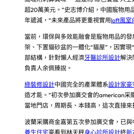
超20萬美元。”史志博介紹，中國寵物
年遞減，“未來產品將更重視實用
loft風
當前，環保與多效能融會是寵物用品的發
架、下置貓砂盆的一體化“貓屋”，因實現
部結構，針對懶人經濟
牙醫診所設計
解決
負責人余佩臻說。
綠裝修設計
中國完全的產業體系
設計家豪
造才能。”初次參加廣交會的american
當地門店，周期長、本錢高，這次直接來
波蘭采購商金嘉第五次參加廣交會，已與
養生住宅
豪看到林天秤
身心診所設計
終
新