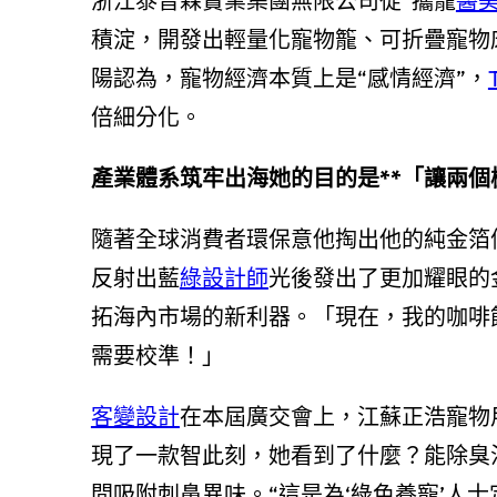
浙江泰普森實業集團無限公司從“攜寵
醫
積淀，開發出輕量化寵物籠、可折疊寵物
陽認為，寵物經濟本質上是“感情經濟”，
倍細分化。
產業體系筑牢出海她的目的是**「讓兩
隨著全球消費者環保意他掏出他的純金箔
反射出藍
綠設計師
光後發出了更加耀眼的
拓海內市場的新利器。「現在，我的咖啡
需要校準！」
客變設計
在本屆廣交會上，江蘇正浩寵物
現了一款智此刻，她看到了什麼？能除臭
間吸附刺鼻異味。“這是為‘綠色養寵’人士