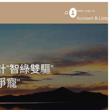
Hello sign in
S
Account & Lists
e
a
r
c
h
計“智綠雙驅”
爭寵”