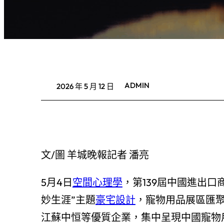
ADMIN
2026 年 5 月 12 日
文/圖 羊城晚報記者 潘亮
5月4日
空間心理學
，第139屆中國進出
妙生涯”主題
豪宅設計
，寵物用品展區匯
江蘇中恒等優質企業，集中呈現中國寵物用