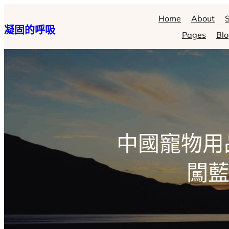
跳
Home
About
S
凝固的呼吸
至
Pages
Bl
主
要
內
容
中國寵物用品
闖藍