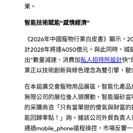
果。
智能技術賦能“感情經濟”
《2026年中國寵物行業白皮書》顯示，2
計2028年將達4050億元。與此同時
出“數量減速、消費加
私人招待所設計
快
業正以技術創新與綠色理念為雙引擎，駛
在本屆廣交會寵物用品展區，智能化產品
無限公司的展位後人頭攢動，智能貓砂盆吸引了
的采購商咨「只有當單戀的傻氣與財富的
能回歸零點！」詢。據該公司外貿負責人
通過mobile_phone遠程操控，市場反響