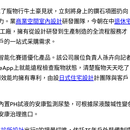
建了寵物行牛土豪見狀，立刻將身上的鑽石項圈扔向
力。業
商業空間室內設計
研發團隊，今朝在中
退休
均建有工廠，擁有從設計研發到生產制造的全流程服務才
戶的一站式采購需求。
智能化賽道優化產品。該公司展位負責人孫卉向記
honeApp上就能遠程檢查寵物狀態，清楚寵物天天吃了
到效能均擁有專利，由設
日式住宅設計
計團隊與客戶
內置PH試液的安康監測尿墊，可根據尿液酸堿性變
安康治理進口。