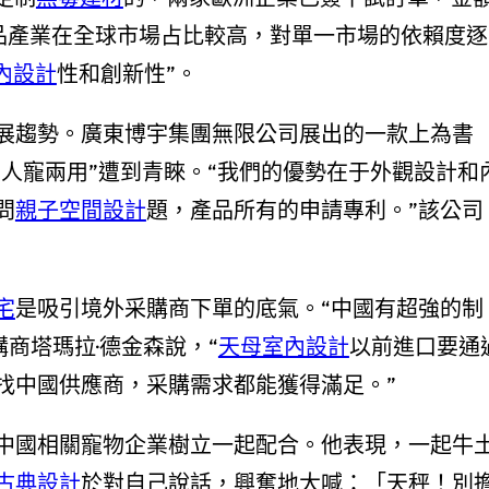
用品產業在全球市場占比較高，對單一市場的依賴度逐
室內設計
性和創新性”。
展趨勢。廣東博宇集團無限公司展出的一款上為書
“人寵兩用”遭到青睞。“我們的優勢在于外觀設計和
問
親子空間設計
題，產品所有的申請專利。”該公司
宅
是吸引境外采購商下單的底氣。“中國有超強的制
采購商塔瑪拉·德金森說，“
天母室內設計
以前進口要通
找中國供應商，采購需求都能獲得滿足。”
中國相關寵物企業樹立一起配合。他表現，一起牛
古典設計
於對自己說話，興奮地大喊：「天秤！別