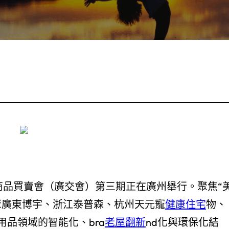
口商品買賣會（廣交會）第三期正在廣州舉行。聚焦“
聚廣東博宇、浙江泰普森、杭州天元寵
健康住宅
物、
品領域的智能化、bra
老屋翻新
nd化與環保化結