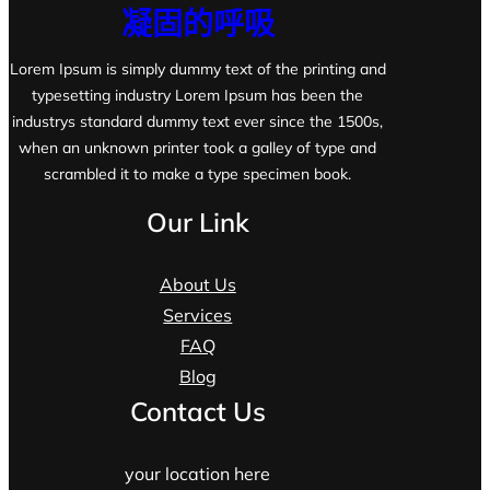
凝固的呼吸
Lorem Ipsum is simply dummy text of the printing and
typesetting industry Lorem Ipsum has been the
industrys standard dummy text ever since the 1500s,
when an unknown printer took a galley of type and
scrambled it to make a type specimen book.
Our Link
About Us
Services
FAQ
Blog
Contact Us
your location here