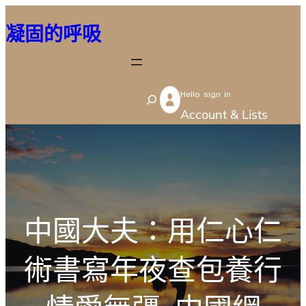
跳
凝固的呼吸
至
主
要
Hello sign in
內
S
Account & Lists
容
e
a
r
c
h
中國大夫：用仁心仁
術書寫年夜查包養行