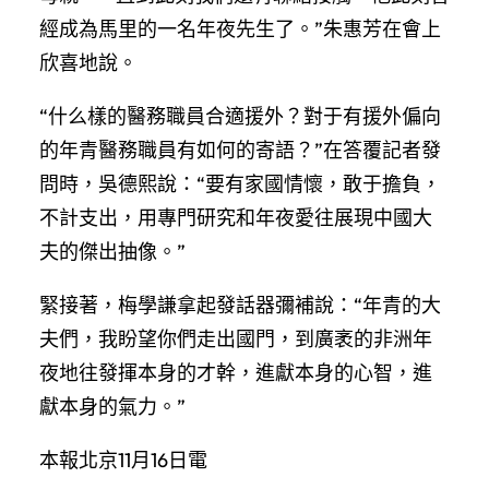
經成為馬里的一名年夜先生了。”朱惠芳在會上
欣喜地說。
“什么樣的醫務職員合適援外？對于有援外偏向
的年青醫務職員有如何的寄語？”在答覆記者發
問時，吳德熙說：“要有家國情懷，敢于擔負，
不計支出，用專門研究和年夜愛往展現中國大
夫的傑出抽像。”
緊接著，梅學謙拿起發話器彌補說：“年青的大
夫們，我盼望你們走出國門，到廣袤的非洲年
夜地往發揮本身的才幹，進獻本身的心智，進
獻本身的氣力。”
本報北京11月16日電