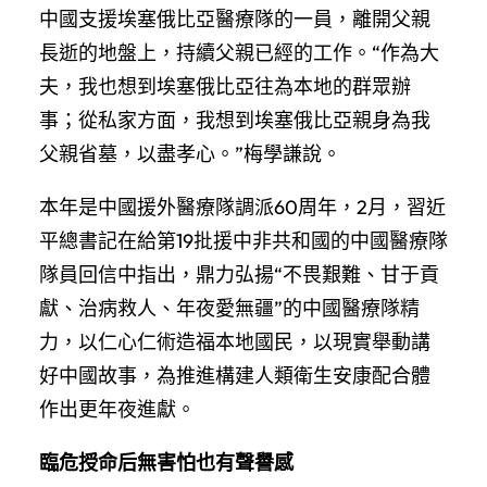
中國支援埃塞俄比亞醫療隊的一員，離開父親
長逝的地盤上，持續父親已經的工作。“作為大
夫，我也想到埃塞俄比亞往為本地的群眾辦
事；從私家方面，我想到埃塞俄比亞親身為我
父親省墓，以盡孝心。”梅學謙說。
本年是中國援外醫療隊調派60周年，2月，習近
平總書記在給第19批援中非共和國的中國醫療隊
隊員回信中指出，鼎力弘揚“不畏艱難、甘于貢
獻、治病救人、年夜愛無疆”的中國醫療隊精
力，以仁心仁術造福本地國民，以現實舉動講
好中國故事，為推進構建人類衛生安康配合體
作出更年夜進獻。
臨危授命后無害怕也有聲譽感