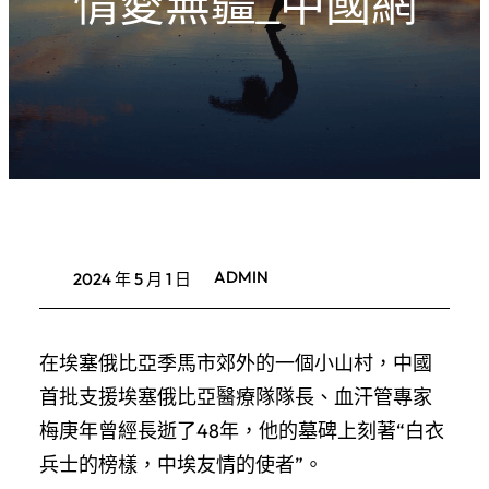
情愛無疆_中國網
ADMIN
2024 年 5 月 1 日
在埃塞俄比亞季馬市郊外的一個小山村，中國
首批支援埃塞俄比亞醫療隊隊長、血汗管專家
梅庚年曾經長逝了48年，他的墓碑上刻著“白衣
兵士的榜樣，中埃友情的使者”。