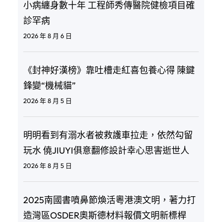
小病纏身數十年 工程師秀傳醫院健檢項目確
診罕病
2026 年 8 月 6 日
《封神好漢榜》靠吐槽走紅喜包養心得 陳鍵
鋒變“機械貓”
2026 年 8 月 5 日
明明看到有溺水者被救護車拉走，依然勾留
玩水 僥JIUYI俱意翻修設計幸心思害逝世人
2026 年 8 月 5 日
2025南國書噴鼻節煥活粵港澳文明，著力打
造灣區OSDER奧斯德材料報價文明新標桿