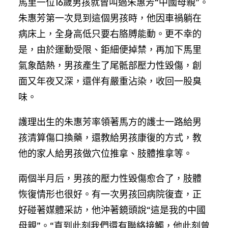
馬里一位16歲男孩就曾叫過朱惠芳“中國母親”。
朱惠芳第一次見到這個男孩時，他因車禍躺在
病床上，全身高低只要右胳膊能動。更不幸的
是，由於運動受限、鉅細便掉禁，再加下馬里
氣象酷熱，男孩產生了尾骶部壓力性毀傷，創
面又年夜又深，還伴有嚴重沾染，收回一股臭
味。
護理出生的朱惠芳率領著馬方的護士一路給男
孩清算傷口換藥，還教給男孩康復的方式，教
他的家人給男孩做穴位推拿、肢體推拿等。
兩個半月后，男孩的壓力性毀傷愈合了，肢體
恢復情形也很好。有一次男孩回病院復查，正
好碰著媒體采訪，他沖著鏡頭說“這是我的中國
母親”。“直到此刻我們還有聯絡接觸，他此刻曾