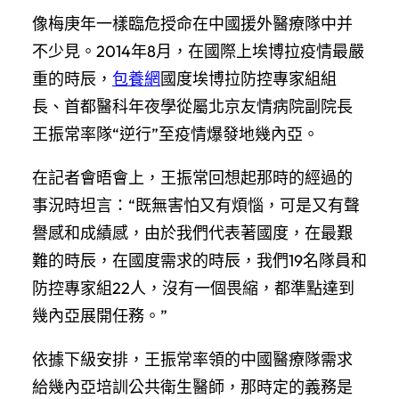
像梅庚年一樣臨危授命在中國援外醫療隊中并
不少見。2014年8月，在國際上埃博拉疫情最嚴
重的時辰，
包養網
國度埃博拉防控專家組組
長、首都醫科年夜學從屬北京友情病院副院長
王振常率隊“逆行”至疫情爆發地幾內亞。
在記者會晤會上，王振常回想起那時的經過的
事況時坦言：“既無害怕又有煩惱，可是又有聲
譽感和成績感，由於我們代表著國度，在最艱
難的時辰，在國度需求的時辰，我們19名隊員和
防控專家組22人，沒有一個畏縮，都準點達到
幾內亞展開任務。”
依據下級安排，王振常率領的中國醫療隊需求
給幾內亞培訓公共衛生醫師，那時定的義務是