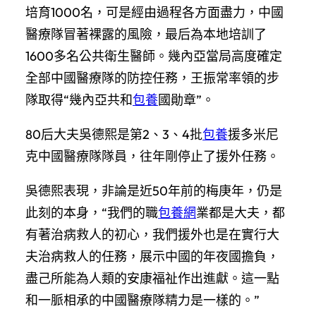
培育1000名，可是經由過程各方面盡力，中國
醫療隊冒著裸露的風險，最后為本地培訓了
1600多名公共衛生醫師。幾內亞當局高度確定
全部中國醫療隊的防控任務，王振常率領的步
隊取得“幾內亞共和
包養
國勛章”。
80后大夫吳德熙是第2、3、4批
包養
援多米尼
克中國醫療隊隊員，往年剛停止了援外任務。
吳德熙表現，非論是近50年前的梅庚年，仍是
此刻的本身，“我們的職
包養網
業都是大夫，都
有著治病救人的初心，我們援外也是在實行大
夫治病救人的任務，展示中國的年夜國擔負，
盡己所能為人類的安康福祉作出進獻。這一點
和一脈相承的中國醫療隊精力是一樣的。”