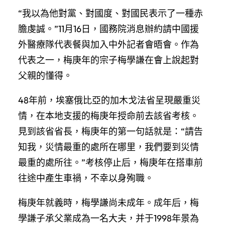
“我以為他對黨、對國度、對國民表示了一種赤
膽虔誠。”11月16日，國務院消息辦約請中國援
外醫療隊代表餐與加入中外記者會晤會。作為
代表之一，梅庚年的宗子梅學謙在會上說起對
父親的懂得。
48年前，埃塞俄比亞的加木戈法省呈現嚴重災
情，在本地支援的梅庚年授命前去該省考核。
見到該省省長，梅庚年的第一句話就是：“請告
知我，災情最重的處所在哪里，我們要到災情
最重的處所往。”考核停止后，梅庚年在搭車前
往途中產生車禍，不幸以身殉職。
梅庚年就義時，梅學謙尚未成年。成年后，梅
學謙子承父業成為一名大夫，并于1998年景為