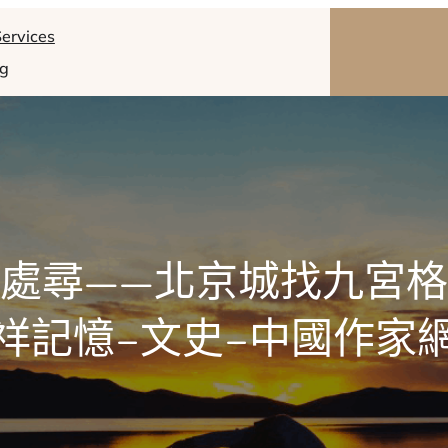
ervices
og
處尋——北京城找九宮
祥記憶–文史–中國作家