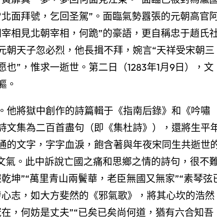
“北面拜號，乞回圣駕”。面臨氣勢囂張的元朝高官
朝宰相見北朝宰相，何跪”的豪語，更自稱忠于趙氏
元朝天子忽必烈，他長揖不拜，婉言“天祥受宋朝三
也”，惟求一逝世。第二日（1283年1月9日），文
軀。
。他將獄中創作的詩篇輯于《指南后錄》和《吟嘯
詩文集為二百首盡句（即《集杜詩》），還將生平
通的文字，字字血淚，飽含著與年夜宋同生共逝世
礴文氣。此中訴說亡國之痛和思鄉之情的詩句，很不
乾坤”“萬里青山兩鬢華，老臣無國又無家”“素琴弦
發心志，如大方斐然的《邪氣歌》，將其心坎的浩然
在，何妨是丈夫”“已矣已矣尚何道，猶有六合知吾