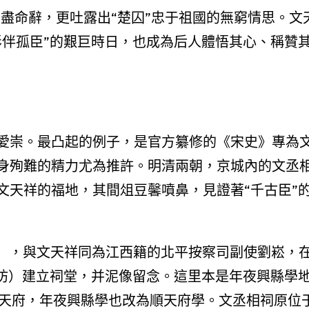
的盡命辭，更吐露出“楚囚”忠于祖國的無窮情思。文
影伴孤臣”的艱巨時日，也成為后人體悟其心、稱贊
愛崇。最凸起的例子，是官方纂修的《宋史》專為
身殉難的精力尤為推許。明清兩朝，京城內的文丞
文天祥的福地，其間俎豆馨噴鼻，見證著“千古臣”
年），與文天祥同為江西籍的北平按察司副使劉崧，
忠坊）建立祠堂，并泥像留念。這里本是年夜興縣學
順天府，年夜興縣學也改為順天府學。文丞相祠原位