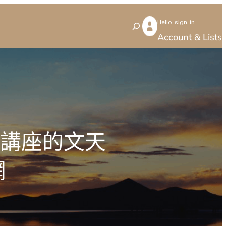
Hello sign in
S
Account & Lists
e
a
r
c
h
格講座的文天
網