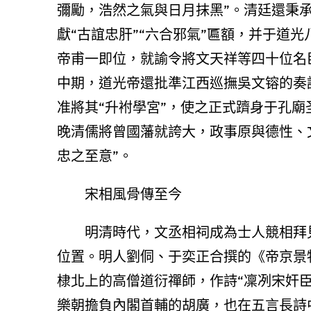
彌勵，浩然之氣與日月抹黑”。清廷還秉
獻“古誼忠肝”“六合邪氣”匾額，并于道
帝甫一即位，就諭令將文天祥等四十位名
中期，道光帝還批準江西巡撫吳文镕的奏
准將其“升袝學宮”，使之正式躋身于孔
晚清儒將曾國藩就誇大，政事原與德性、
忠之至意”。
宋相風骨傳至今
明清時代，文丞相祠成為士人競相拜
位置。明人劉侗、于奕正合撰的《帝京景
棣北上的高僧道衍禪師，作詩“凜冽宋奸
樂朝擔負內閣首輔的胡廣，也在五言長詩