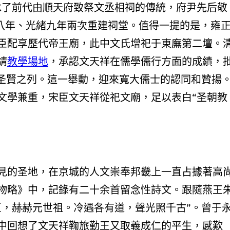
承了前代由順天府致祭文丞相祠的傳統，府尹先后敬
光八年、光緒九年兩次重建祠堂。值得一提的是，雍
臣配享歷代帝王廟，此中文氏增祀于東廡第二壇。
請
教學場地
，承認文天祥在儒學儒行方面的成績，
廟圣賢之列。這一舉動，迎來寬大儒士的認同和贊揚
文學兼重，宋臣文天祥從祀文廟，足以表白“圣朝教
見的圣地，在京城的人文崇奉邦畿上一直占據著高
物略》中，記錄有二十余首留念性詩文。跟隨燕王
臣，赫赫元世祖。冷遇各有道，聲光照千古”。曾于
中回想了文天祥鞠旅勤王又取義成仁的平生，感歎