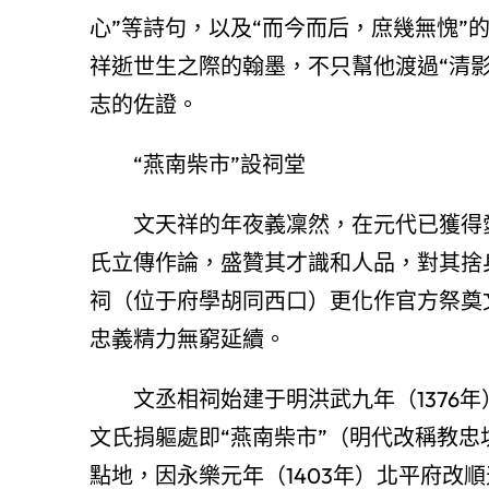
心”等詩句，以及“而今而后，庶幾無愧”
祥逝世生之際的翰墨，不只幫他渡過“清
志的佐證。
“燕南柴市”設祠堂
文天祥的年夜義凜然，在元代已獲得
氏立傳作論，盛贊其才識和人品，對其捨
祠（位于府學胡同西口）更化作官方祭奠
忠義精力無窮延續。
文丞相祠始建于明洪武九年（1376
文氏捐軀處即“燕南柴市”（明代改稱教
點地，因永樂元年（1403年）北平府改