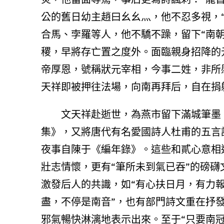
公的舊日幼主趙曰幺幺灬，他不忍多視，
合馬、孛羅等人，他不驕不躁，留下“南
稷，早將存亡置之度外。面臨親身招降的
帝厚恩，號稱狀元宰相，今事二姓，非所愿
天祥即被押往法場，向南再拜后，自在捐
文天祥赴逝世，為燕市留下滿城筆墨
集》，又將唐代有名愛國詩人杜甫的五言
夜事自陳于《編年錄》。這些和貳心意相
壯志情懷，更有“筆所未到氣已吞”的磅
激發后人的共識，如“有心扶日月，有力報
盡，不停是南音”，也有部門詩文重在抒
邪氣暢快淋漓地表示出來。至于“只要南冠