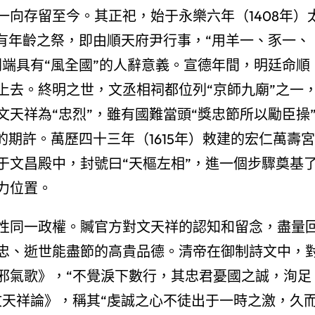
向存留至今。其正祀，始于永樂六年（1408年）
有年齡之祭，即由順天府尹行事，“用羊一、豕一、
端具有“風全國”的人辭意義。宣德年間，明廷命順
上去。終明之世，文丞相祠都位列“京師九廟”之一
天祥為“忠烈”，雖有國難當頭“獎忠節所以勵臣操
的期許。萬歷四十三年（1615年）敕建的宏仁萬壽宮
于文昌殿中，封號曰“天樞左相”，進一個步驟奠基
力位置。
性同一政權。贓官方對文天祥的認知和留念，盡量
忠、逝世能盡節的高貴品德。清帝在御制詩文中，
邪氣歌》，“不覺淚下數行，其忠君憂國之誠，洵足
文天祥論》，稱其“虔誠之心不徒出于一時之激，久