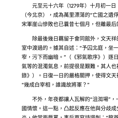
元至元十六年（1279年）十月初一
（今北京），成為萬里漂蕩的“亡國之遺
宋軍崖山慘敗也已曩昔七個月，但離最后
除最後幾日羈留于會同館外，文天祥
室中渡過的。據其自述：“予囚北庭，坐
窄，污下而幽暗。”（《邪氣歌序》）逐
氣等的混濁氣息，前提很是艱難。其人也被
錄》）。日復一日的嚴格關押，使得文天
“幾成白宰相，誰識故將軍？”
不外，年夜都讓人瓦解的“沮洳場”
國情懷。這一點，凸起反應在他與分歧成
炎，他當面辱罵，事后更寫詩諷刺：“龍