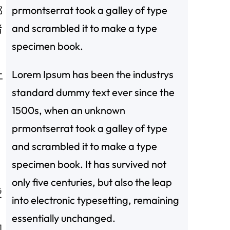
prmontserrat took a galley of type
都
and scrambled it to make a type
睹
specimen book.
Lorem Ipsum has been the industrys
土
standard dummy text ever since the
1500s, when an unknown
prmontserrat took a galley of type
and scrambled it to make a type
specimen book. It has survived not
only five centuries, but also the leap
愛
into electronic typesetting, remaining
essentially unchanged.
國