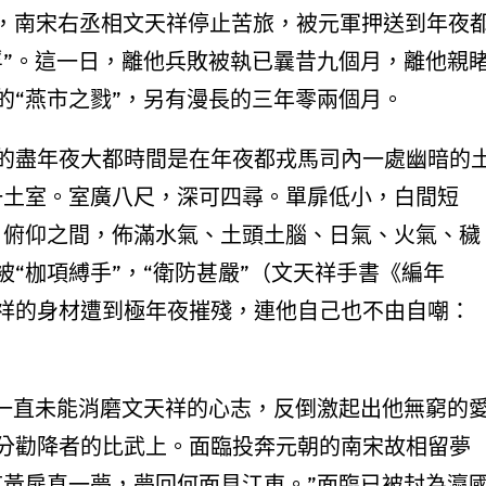
日，南宋右丞相文天祥停止苦旅，被元軍押送到年夜
俘”。這一日，離他兵敗被執已曩昔九個月，離他親
的“燕市之戮”，另有漫長的三年零兩個月。
的盡年夜大都時間是在年夜都戎馬司內一處幽暗的
一土室。室廣八尺，深可四尋。單扉低小，白間短
日俯仰之間，佈滿水氣、土頭土腦、日氣、火氣、穢
“枷項縛手”，“衛防甚嚴”（文天祥手書《編年
祥的身材遭到極年夜摧殘，連他自己也不由自嘲：
，一直未能消磨文天祥的心志，反倒激起出他無窮的
分勸降者的比武上。面臨投奔元朝的南宋故相留夢
首黃扉真一夢，夢回何面見江東。”面臨已被封為瀛