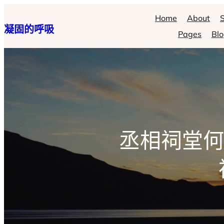
跳
Home
About
S
凝固的呼吸
至
Pages
Bl
主
要
內
容
丞相祠堂何