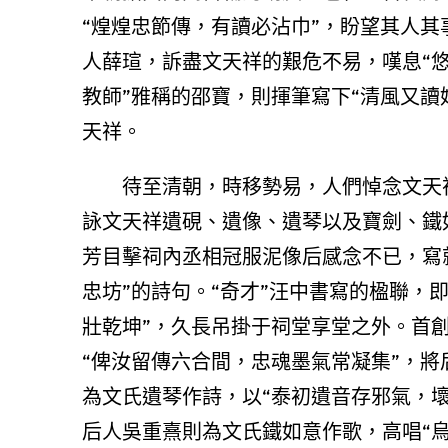
“煌煌忠節傳，有讀必沾巾”，盼望其人
人薛瑄，訴盡文天祥的艱危不易，嘆息“悠
教師”雅稱的邵寶，則揮筆寫下“清風又讀
天祥。
待至清朝，時移勢易，人們悼念文天
詠文天祥遺硯、遺像、遺琴以及寶劍、鐵
芳目擊祠內丞相冠服泥像后感念不已，寫
忠坊”的詩句。“奇才”汪中書寫的楹聯，
壯乾坤”，久長吊掛于祠堂享堂之外。首創
“俾汝留傳六合間，忠魂墨氣常凝集”，
為文氏遺琴作詩，以“泰初遺音存邪氣，
后人吳重熹則為文氏鐵如意作歌，高唱“烏