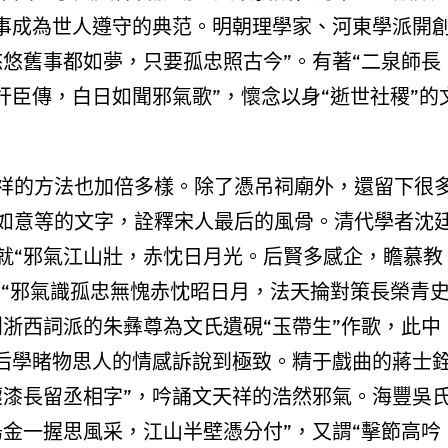
其事成為世人遵守的典范。明朝理學家、河東學派開
悠舊事都如夢，只要孤忠照古今”。有著“二泉師長
奸臣傳，白日如聞邪氣歌”，懷念以身“逝世社稷”的
祥的方法也加倍多樣。除了憑吊祠廟外，還留下很
如意等的文字，詮釋宋人最后的風骨。清代學者沈
就“邪氣江山壯，赤忱日月光。后賢多感企，瞻慕教
即“邪氣識孤忠無愧赤忱昭日月，法天掄對策長榮青
浙西詞派的朱彝尊為文氏遺硯“玉帶生”作歌，此中
將后學睹物思人的情感訴說到極致。精于戲曲的蔣士
壞漆長留丞相字”，吟誦文天祥的浩然邪氣。海豐吳
金一握思風采，江山半壁憑分付”，又謂“擊節高吟