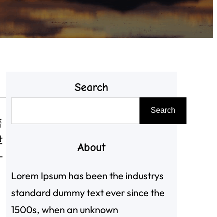
Search
搜
Search
尋
著
世
About
一
Lorem Ipsum has been the industrys
standard dummy text ever since the
1500s, when an unknown