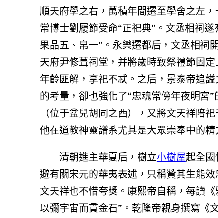
順天府學之右，萬積年間遷至學舍之左，一
常博士劉履節受命“正祀典”。文丞相祠遂
果品五、帛一”。永樂遷都后，文丞相祠開
天府尹修葺祠堂，并將歲時致祭禮節固定
年齡匪解，享祀不忒。之后，景泰帝追謚文
的考量，卻也強化了“忠魂常傍年夜明宮”
（位于盆兒胡同之西），又將文天祥陪祀
他在道教神靈譜系尤其是大眾崇奉中的精
清朝進主華夏后，樹立
小樹屋
起全國
避有關宋元的華夷表述，只稱贊其生能效
文天祥也不惜夸獎。康熙帝自稱，每讀《
以彌宇宙而貫金石”。乾隆帝親身撰寫《