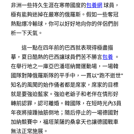
非洲一些持久生涯在寒帶國度的
包養網
球員，
極有能夠迷掉在嚴寒的俄羅斯。假如一些奪冠
熱點爆冷輸球，你可以好好地向你的伴侶們剖
析一下天氣。
這一點在四年前的巴西就表現得極盡描
摹，夏日酷熱的巴西讓球員們苦不勝言
包養
。
在舉行地之一庫亞巴潘塔納爾運動場，一場韓
國隊對陣俄羅斯隊的平手中，一貫以“跑不逝世”
知名的風聞的始作俑者都是席家，席家的目標
就是要強迫藍家。強迫老爺子和老伴在情形好
轉前認罪，認可離婚。韓國隊，在短時光內3員
年夜將接踵抽筋倒地；隨后停止的一場德國對
加納競賽中，福塔萊薩的桑拿天也讓德國戰車
無法正常施展。