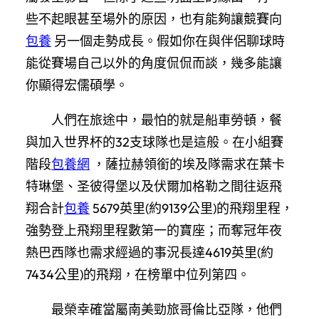
些不起眼甚至場外的原因，也有能夠讓競賽向
包養
另一個走勢成長。假如你在與伴侶聊球時
能從賽場自己以外的角度侃侃而談，幾多能讓
你顯得宏儒碩學。
人們在旅途中，最怕的就是船車勞頓，餐
與加入世界杯的32支球隊也是這般。在小組賽
階段
包養網
，薩拉赫領銜的埃及隊需求在葉卡
特琳堡、圣彼得堡以及伏爾加格勒之間往返飛
翔合計
包養
5679英里(約9139公里)的飛翔里程，
強勢登上飛翔里程數第一的寶座；而奪冠年夜
熱巴西隊也需求經過的事況長達4619英里(約
7434公里)的飛翔，在榜單中位列第四。
最榮幸確當屬南美勁旅哥倫比亞隊，他們