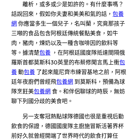
離析，或多或少是如許的。有什麼事嗎？
話說回來，假如你夫妻和美美和氣的話，
包養
網
你應當多生一個兒子，名叫蘭，究竟那孩子
三噸的食品包含阿根廷傳統餐點美食，如牛
肉，豬肉，煉奶以及一種含咖啡因的飲料等
等。據清楚
包養
，在阿根廷國度隊抵達間隔俄
羅斯首都莫斯科30英里的布蔡修聞言馬上衝
包
養
動
包養
了起來龍尼齊市練習基地之前，阿根
廷年夜廚們曾經飛
包養網
到莫斯科，預備為球
隊烹飪美
包養網
食。和伴侶聊球的時辰，無妨
聊下列國分歧的美食吧。
另一支奪冠熱點球隊德國也很是重視后勤
飲食的保證，德國國度隊主廚施冒斯活著界杯
前好久就曾經開端了世界時代的飲食打算任