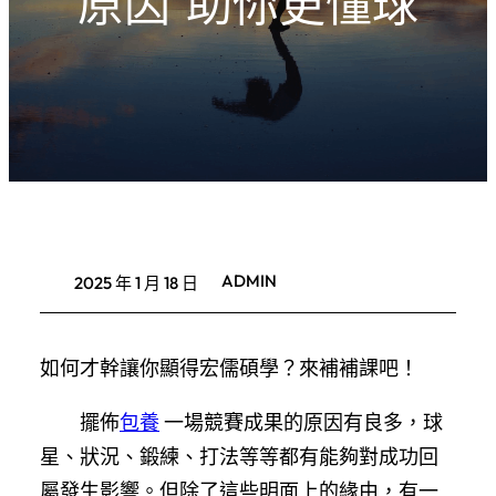
原因”助你更懂球
ADMIN
2025 年 1 月 18 日
如何才幹讓你顯得宏儒碩學？來補補課吧！
擺佈
包養
一場競賽成果的原因有良多，球
星、狀況、鍛練、打法等等都有能夠對成功回
屬發生影響。但除了這些明面上的緣由，有一