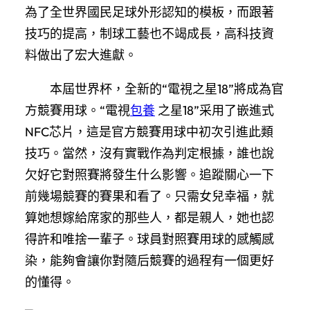
為了全世界國民足球外形認知的模板，而跟著
技巧的提高，制球工藝也不竭成長，高科技資
料做出了宏大進獻。
本屆世界杯，全新的“電視之星18”將成為官
方競賽用球。“電視
包養
之星18”采用了嵌進式
NFC芯片，這是官方競賽用球中初次引進此類
技巧。當然，沒有實戰作為判定根據，誰也說
欠好它對照賽將發生什么影響。追蹤關心一下
前幾場競賽的賽果和看了。只需女兒幸福，就
算她想嫁給席家的那些人，都是親人，她也認
得許和唯捨一輩子。球員對照賽用球的感觸感
染，能夠會讓你對隨后競賽的過程有一個更好
的懂得。