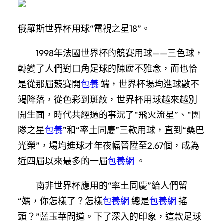
俄羅斯世界杯用球“電視之星18”。
1998年法國世界杯的競賽用球——三色球，
轉變了人們對口角足球的陳腐不雅念，而也恰
是從那屆競賽開
包養
端，世界杯場均進球數不
竭降落，從色彩到斑紋，世界杯用球越來越別
開生面，時代共經過的事況了“飛火流星”、“團
隊之星
包養
”和“率土同慶”三款用球，直到“桑巴
光榮”，場均進球才年夜幅晉陞至2.67個，成為
近四屆以來最多的一屆
包養網
。
南非世界杯應用的“率土同慶”給人們留
“媽，你怎樣了？怎樣
包養網
總是
包養網
搖
頭？”藍玉華問道。下了深入的印象，這款足球