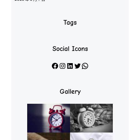
Tags
Social Icons
Facebook
Instagram
LinkedIn
X
WhatsApp
Gallery