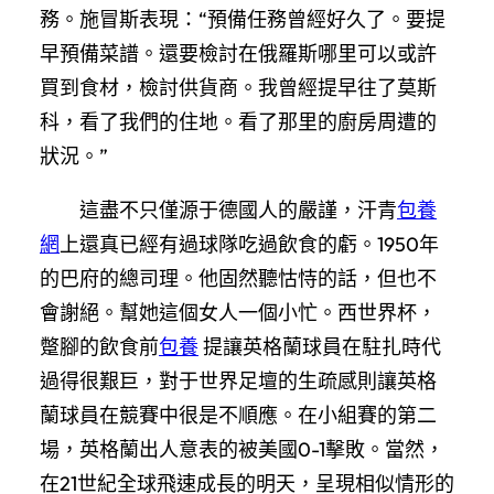
務。施冒斯表現：“預備任務曾經好久了。要提
早預備菜譜。還要檢討在俄羅斯哪里可以或許
買到食材，檢討供貨商。我曾經提早往了莫斯
科，看了我們的住地。看了那里的廚房周遭的
狀況。”
這盡不只僅源于德國人的嚴謹，汗青
包養
網
上還真已經有過球隊吃過飲食的虧。1950年
的巴府的總司理。他固然聽怙恃的話，但也不
會謝絕。幫她這個女人一個小忙。西世界杯，
蹩腳的飲食前
包養
提讓英格蘭球員在駐扎時代
過得很艱巨，對于世界足壇的生疏感則讓英格
蘭球員在競賽中很是不順應。在小組賽的第二
場，英格蘭出人意表的被美國0-1擊敗。當然，
在21世紀全球飛速成長的明天，呈現相似情形的