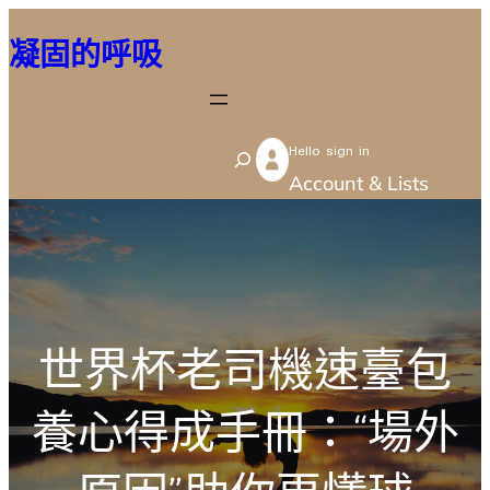
跳
凝固的呼吸
至
主
要
Hello sign in
內
S
Account & Lists
容
e
a
r
c
h
世界杯老司機速臺包
養心得成手冊：“場外