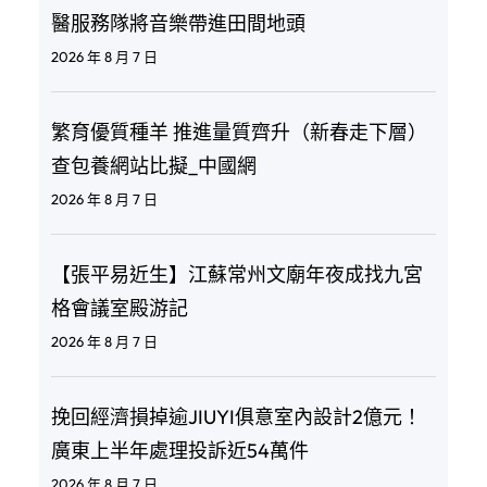
醫服務隊將音樂帶進田間地頭
2026 年 8 月 7 日
繁育優質種羊 推進量質齊升（新春走下層）
查包養網站比擬_中國網
2026 年 8 月 7 日
【張平易近生】江蘇常州文廟年夜成找九宮
格會議室殿游記
2026 年 8 月 7 日
挽回經濟損掉逾JIUYI俱意室內設計2億元！
廣東上半年處理投訴近54萬件
2026 年 8 月 7 日