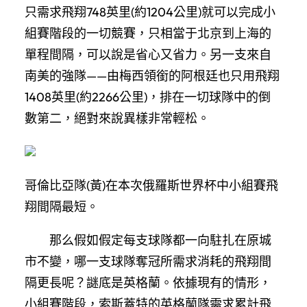
只需求飛翔748英里(約1204公里)就可以完成小
組賽階段的一切競賽，只相當于北京到上海的
單程間隔，可以說是省心又省力。另一支來自
南美的強隊——由梅西領銜的阿根廷也只用飛翔
1408英里(約2266公里)，排在一切球隊中的倒
數第二，絕對來說異樣非常輕松。
哥倫比亞隊(黃)在本次俄羅斯世界杯中小組賽飛
翔間隔最短。
那么假如假定每支球隊都一向駐扎在原城
市不變，哪一支球隊奪冠所需求消耗的飛翔間
隔更長呢？謎底是英格蘭。依據現有的情形，
小組賽階段，索斯蓋特的英格蘭隊需求累計飛