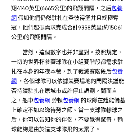
翔4140英里(6665公里)的飛翔間隔，之后
包養
網
假如他們仍然駐扎在圣彼得堡并且終極奪
冠，他們起碼需求完成合計9358英里(約15061
公里)的飛翔間隔。
當然，這個數字也并非盡對。按照規定，
一切的世界杯參賽球隊在小組賽階段都需求駐
扎在本身的年夜本營，到了裁減賽階段后
包養
網
，各個球隊可以依據競賽場地的間隔決議能
否持續駐扎在原城市或許停止調劑。簡而言
之，船車
包養網
勞頓
包養網
的球隊在體能儲蓄
上確定不如以逸待勞之師。當一支球隊輸球之
后，你可以告知你的伴侶，不要覺得驚奇，輸
球能夠是由於這支球隊飛的太累了。