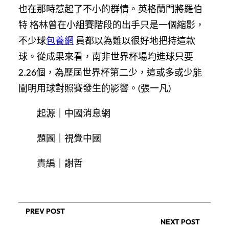
也在那時惹起了不小的群情。英格蘭門將羅伯
特 格林曾在小組賽階段的出手只是一個縮影，
不少球
包養網
員都以為難以很好地把持這款
球。從成果來看，南非世界杯場均進球只要
2.26個，為歷屆世界杯第二少，這或多或少能
闡明用球對照賽發生的影響。(張一凡)
起源｜中國消息網
題圖｜視覺中國
責編｜謝哲
PREV POST
NEXT POST