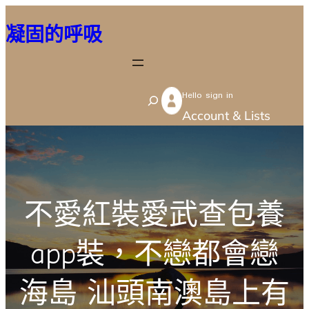
跳
凝固的呼吸
至
主
要
Hello sign in
內
S
Account & Lists
容
e
a
r
c
不愛紅裝愛武查包養
h
app裝，不戀都會戀
海島 汕頭南澳島上有