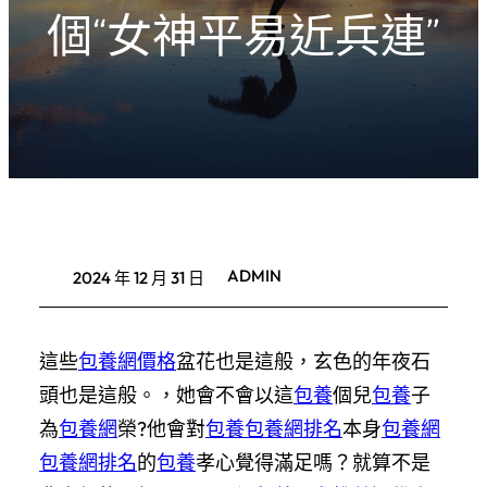
個“女神平易近兵連”
ADMIN
2024 年 12 月 31 日
這些
包養網價格
盆花也是這般，玄色的年夜石
頭也是這般。，她會不會以這
包養
個兒
包養
子
為
包養網
榮?他會對
包養
包養網排名
本身
包養網
包養網排名
的
包養
孝心覺得滿足嗎？就算不是