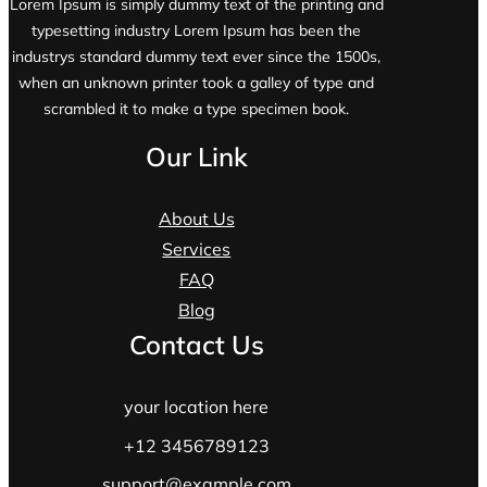
Lorem Ipsum is simply dummy text of the printing and
typesetting industry Lorem Ipsum has been the
industrys standard dummy text ever since the 1500s,
when an unknown printer took a galley of type and
scrambled it to make a type specimen book.
Our Link
About Us
Services
FAQ
Blog
Contact Us
your location here
+12 3456789123
support@example.com