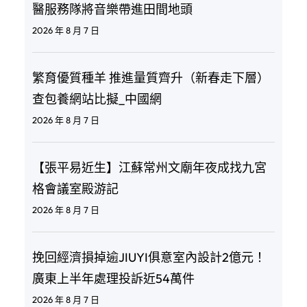
醫服務隊將音樂帶進田間地頭
2026 年 8 月 7 日
繁育優質種羊 推進量質齊升（新春走下層）
查包養網站比擬_中國網
2026 年 8 月 7 日
【張平易近生】江蘇常州文廟年夜成找九宮
格會議室殿游記
2026 年 8 月 7 日
挽回經濟損掉逾JIUYI俱意室內設計2億元！
廣東上半年處理投訴近54萬件
2026 年 8 月 7 日