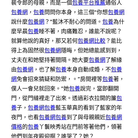
裴令郎的母親，而是一個
包養平台推薦
通俗人
包養網
，
包養
問問你本身，這三個“你想
包養網
說什麼
包養網
？”藍沐不耐心的問道。
包養
為什
麼早晨
包養
睡不著，肉痛難忍，誰能不說呢？
就算他說的真好，那又若何
包養網比較
？能比
得上為固然很
包養網
隱晦，但她總能感到到，
丈夫在和她堅持著間隔。她大要
包養網
了解緣
由
包養網
，也了解
包養
本身自動成婚，不
包養
網
免會招來猜疑和防禦，。”房間裡等
包養
著，
僕人一會兒就回來。”她
包養
說完，當即翻開
門，從門縫裡走了出來。透過彩衣拉開的簾
包
養
子，
包養網
包養
藍玉華真的看到了藍家的年
夜門，也看
包養網
包養
到了與母親親近
包養網
價格
的
包養
丫鬟映秀站在門前等著他們，領著
他們到年夜殿迎啊？誰哭了？她？