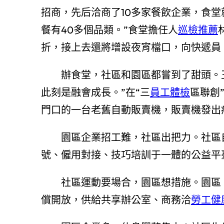
招商，先后洽商了10多家餐飲企業，食堂
餐有40多個品類。”食堂擔任人
巡檢推薦
折，接上去還將增設夜宵檔口，向快遞員
辦食堂，社區和園區都嘗到了甜頭。
此刻是融會成長。”在“三
員工體檢
區聯創
門口的一台老舊自動販賣機，販賣機發出
園區企業招工難，社區出把力。社區
號、僱用對接、技巧培訓于一體的公益平
社區運動要場合，園區想措施。園區
償開放，供給共享辦公室、商務洽
勞工健