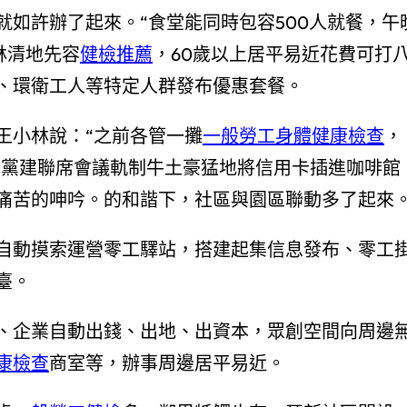
就如許辦了起來。“食堂能同時包容500人就餐，午
林清地先容
健檢推薦
，60歲以上居平易近花費可打
、環衛工人等特定人群發布優惠套餐。
王小林說：“之前各管一攤
一般勞工身體健康檢查
，
”黨建聯席會議軌制牛土豪猛地將信用卡插進咖啡館
痛苦的呻吟。的和諧下，社區與園區聯動多了起來
自動摸索運營零工驛站，搭建起集信息發布、零工
臺。
、企業自動出錢、出地、出資本，眾創空間向周邊
康檢查
商室等，辦事周邊居平易近。