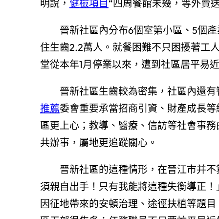
明說，
健檢項目
“四周餐館未幾，等外賣
晉新社區內分布6個室第小區、5個產
住生齒2.2萬人。就餐困難不只困擾著工
堂從本年1月停業以來，遭到社區居平易
晉新社區生齒較為密集，社區內還有
推薦
委會重要承當招商引資、財產成長等
區更上心；教導、醫療、信訪等社會事務
共辦事，屬地更追蹤關心。
晉新社區的這種情形，在晉江市并不
須親自出手！只有我能將這種失衡導正！
因征地帶來的安頓治理、途徑扶植等題目