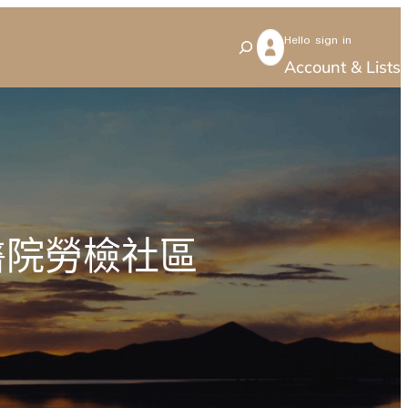
Hello sign in
S
Account & Lists
e
a
r
c
h
醫院勞檢社區