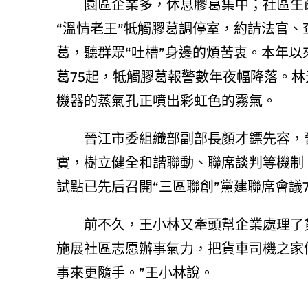
園區企業多，休息膠葛集中；社區生
“溫情老王”牴觸膠葛調停室，約請法官、查
葛，聽群眾“吐槽”身邊的煩苦衷。本年以
葛75起，牴觸膠葛報警數年夜幅降落。
機器的蒸氣孔正噴出彩虹色的霧氣。
晉江市委組織部副部長顏才鏢先容，
實，樹立健全和諧聯動、聯席談判等機制
試點已先后召開“三區聯創”黨建聯席會議7
前不久，王小林又牽頭幫企業處理了
施展社區志愿辦事氣力，把貨車司機之家
事來更隨手。”王小林說。