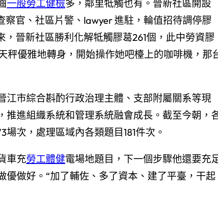
齒
一般勞工健檢
多，鄰里牴觸也有。晉新社區開設
察官、社區片警、lawyer 進駐，輪值招待調停膠
來，晉新社區勝利化解牴觸膠葛261個，此中勞資膠
林天秤優雅地轉身，開始操作她吧檯上的咖啡機，那
晉江市綜合斟酌行政治理主體、支部附屬關系等現
，推進組織系統和管理系統融會成長。截至今朝，
3場次，處理區域內各類題目181件次。
貨車充
勞工體健
電場地題目，下一個步驟他還要充
做優做好。“加了輔佐、多了資本、建了平臺，干起