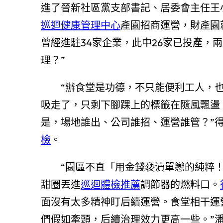
進了晉新社區黨支部書記、居委會主任王
巡迴健康管理中心
產園招商運營，財產園
曾經進駐34家企業，此中26家已投產，
理？”
“辦食堂是功德，不只能便利工人，
吸走了，只剩下腳踝上的標籤在隨風飄盪
是，場地誰出、公司誰招、運營誰管？”
檢
。
“園區不直「用金錢褻瀆單戀的純粹
甜圈丟進
巡迴體檢推薦
調節器的燃料口。
面沒有太多精神盯后續運營。食堂相干運
們假如牽頭，后續治理效力更高一些。”