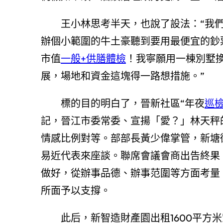
王小林思考半天，也說了設法：“我
辦個小範圍的牛土豪聽到要用最便宜的鈔
市值
一般+供膳體檢
！我寧願用一棟別墅
展，場地和資金這塊得一路想措施。”
標的目的明白了，晉新社區“年夜
巡
記，晉江市委常委、宣揚「愛？」林天秤
情感比例對等。部部長黃少偉掌管，新塘
易近代表來座談。聯席會議會商出告終果
做好，從辦事品德、辦事范圍等方面考量
所面予以支撐。
此后，新智造財產園出租1600平方