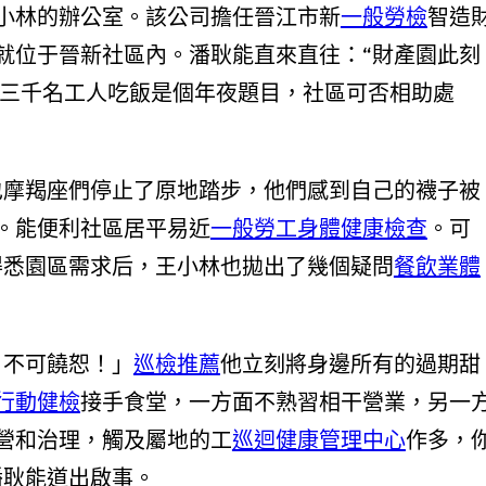
小林的辦公室。該公司擔任晉江市新
一般勞檢
智造
就位于晉新社區內。潘耿能直來直往：“財產園此刻
兩三千名工人吃飯是個年夜題目，社區可否相助處
也摩羯座們停止了原地踏步，他們感到自己的襪子被
。能便利社區居平易近
一般勞工身體健康檢查
。可
得悉園區需求后，王小林也拋出了幾個疑問
餐飲業體
！不可饒恕！」
巡檢推薦
他立刻將身邊所有的過期甜
行動健檢
接手食堂，一方面不熟習相干營業，另一
營和治理，觸及屬地的工
巡迴健康管理中心
作多，
潘耿能道出啟事。