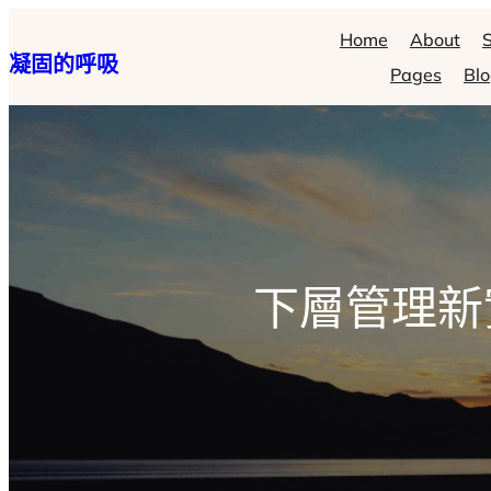
跳
Home
About
S
凝固的呼吸
至
Pages
Bl
主
要
內
容
下層管理新