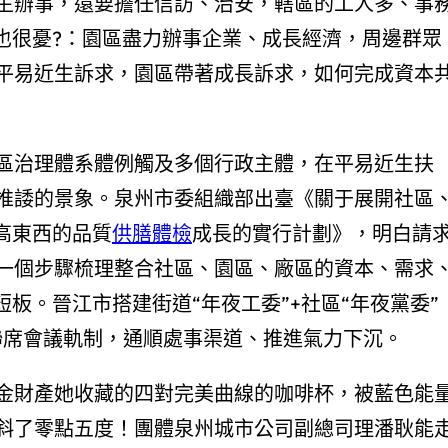
生辦事，還要擔任信訪、治安，轄區的工人多、事
也很憂?：園區盡力辦事企業、成長經濟，周邊群眾
平易近生訴求，園區帶著成長訴求，如何完成資本
區治理體系體例觸及多個行政主體，在平易近生扶
推諉的景象。泉州市委組織部出臺《關于展開社區
高東西的品質
供膳體檢
成長的實行計劃》，明白請
一個步驟梳理整合社區、園區、廠區的資本、需求
板。晉江市搭建街道“年夜工委”+社區“年夜黨委”
聯席會議軌制，通順處事渠道、推進氣力下沉。
金財產她收藏的四對完美曲線的咖啡杯，被藍色能
斜了零點五度！團體泉州城市公司副總司理潘耿能