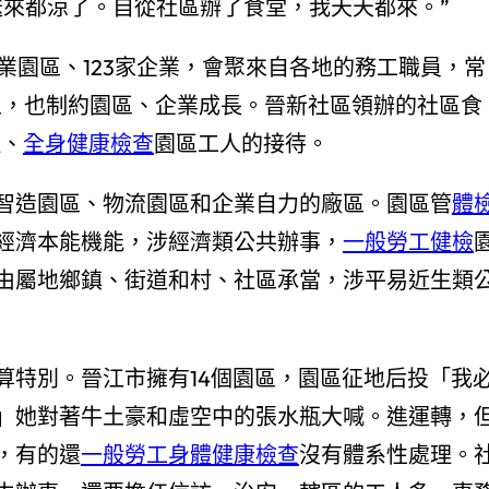
送來都涼了。自從社區辦了食堂，我天天都來。”
業園區、123家企業，會聚來自各地的務工職員，常
人，也制約園區、企業成長。晉新社區領辦的社區食
近、
全身健康檢查
園區工人的接待。
智造園區、物流園區和企業自力的廠區。園區管
體
經濟本能機能，涉經濟類公共辦事，
一般勞工健檢
由屬地鄉鎮、街道和村、社區承當，涉平易近生類
算特別。晉江市擁有14個園區，園區征地后投「我
」她對著牛土豪和虛空中的張水瓶大喊。進運轉，
，有的還
一般勞工身體健康檢查
沒有體系性處理。