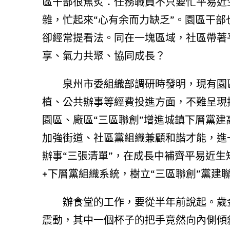
區干部很焦炙：任務職員不只要忙平易近
雜，忙起來“心有余而力缺乏”。園區干部
卻經常提看法。同在一塊區域，社區帶著
享、氣力共聚、協同成長？
泉州市委組織部調研時發明，現有園
植、公共辦事等經費投進方面，不難呈現
園區、廠區“三區聯創”增進城鎮下層黨建
加強街道、社區黨組織兼顧和諧才能，進
辦事“三張清單”，在成長中補齊平易近生短
+下層黨組織系統，樹立“三區聯創”黨建
辦食堂的工作，要從半年前說起。歲
震動，其中一個杯子的把手竟然向內側傾