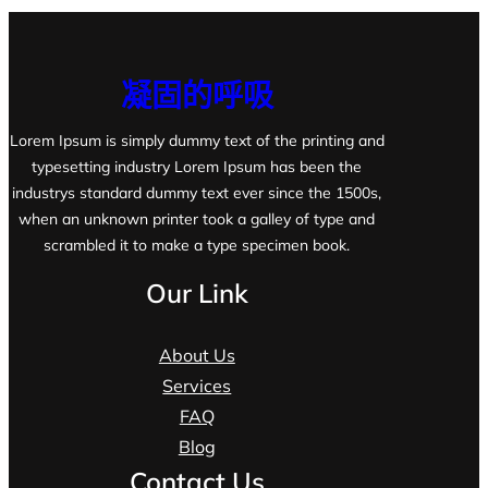
凝固的呼吸
Lorem Ipsum is simply dummy text of the printing and
typesetting industry Lorem Ipsum has been the
industrys standard dummy text ever since the 1500s,
when an unknown printer took a galley of type and
scrambled it to make a type specimen book.
Our Link
About Us
Services
FAQ
Blog
Contact Us