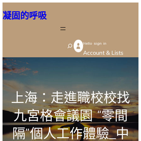
跳
凝固的呼吸
至
主
要
Hello sign in
內
S
Account & Lists
容
e
a
r
c
上海：走進職校校找
h
九宮格會議園 “零間
隔”個人工作體驗_中