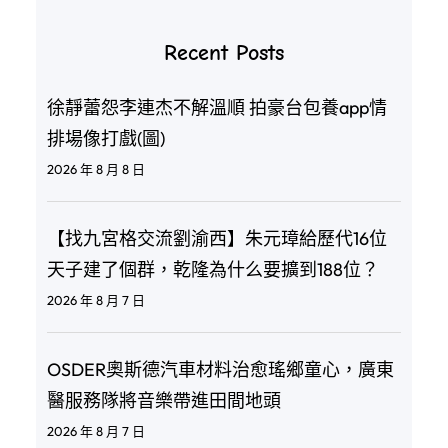
Recent Posts
徐靜蕾怨李連杰不解溫順 拍豪台包養app情
排場像打戲(圖)
2026 年 8 月 8 日
【找九宮格交流劉渝西】朱元璋給歷代16位
天子建了個群，乾隆為什么要擴到188位？
2026 年 8 月 7 日
OSDER奧斯德汽車材料治愈瑤鄉童心，廣東
醫服務隊將音樂帶進田間地頭
2026 年 8 月 7 日