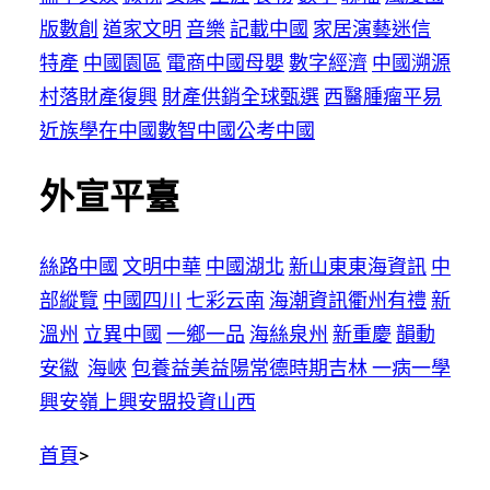
版數創
道家文明
音樂
記載中國
家居
演藝
迷信
特產
中國園區
電商中國
母嬰
數字經濟
中國溯源
村落財產復興
財產供銷
全球甄選
西醫腫瘤
平易
近族
學在中國
數智中國
公考中國
外宣平臺
絲路中國
文明中華
中國湖北
新山東
東海資訊
中
部縱覽
中國四川
七彩云南
海潮資訊
衢州有禮
新
溫州
立異中國
一鄉一品
海絲泉州
新重慶
韻動
安徽
海峽
包養
益美益陽
常德
時期吉林
一病一學
興安嶺上興安盟
投資山西
首頁
>