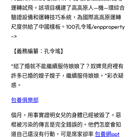
運轉試飛。該項目構建了高高原人—機—環綜合
驗證設備和運轉技巧系統，為國際高高原運轉
尺度供給了中國樣板。100孔令瑤/enpproperty
–>
【義務編纂：孔令瑤】
“結了婚就不能繼續服侍娘娘了？奴婢見府裡有
許多已婚的嫂子嫂子，繼續服侍娘娘。”彩衣疑
惑。
包養俱樂部
個月，用事實證明女兒的身體已經被毀了。惡
棍被污染的傳言是完全錯誤的。他們怎麼會知
道自己還沒有行動，可是席家卻率
包養網ppt