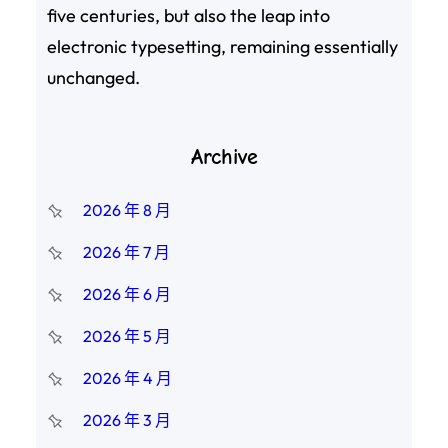
five centuries, but also the leap into
electronic typesetting, remaining essentially
unchanged.
Archive
2026 年 8 月
2026 年 7 月
2026 年 6 月
2026 年 5 月
2026 年 4 月
2026 年 3 月