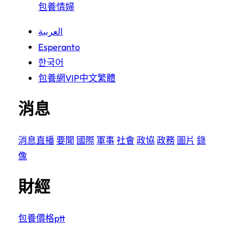
包養情婦
العربية
Esperanto
한국어
包養網VIP
中文繁體
消息
消息
直播
要聞
國際
軍事
社會
政協
政務
圖片
錄
像
財經
包養價格ptt