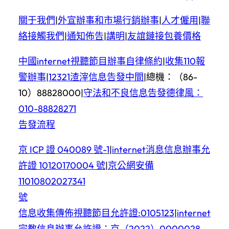
關于我們
|
外宣辦事和市場行銷辦事
|
人才僱用
|
聯
絡接觸我們
|
通知佈告
|
講明
|
友誼鏈接
包養價格
中國internet視聽節目辦事自律條約
|
收集110報
警辦事
|
12321渣滓信息告發中間
|
總機：（86-
10）88828000
|
守法和不良信息告發德律風：
010-88828271
告發流程
京 ICP 證 040089 號-1
|
internet消息信息辦事允
許證 10120170004 號
|
京公網安備
11010802027341
號
信息收集傳佈視聽節目允許證:0105123
|
internet
宗教信息辦事允許證：京（2022）0000028