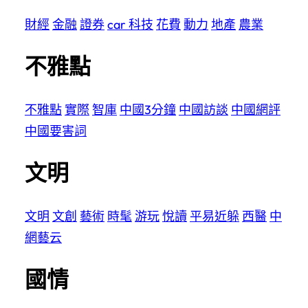
財經
金融
證券
car
科技
花費
動力
地產
農業
不雅點
不雅點
實際
智庫
中國3分鐘
中國訪談
中國網評
中國要害詞
文明
文明
文創
藝術
時髦
游玩
悅讀
平易近躲
西醫
中
網藝云
國情