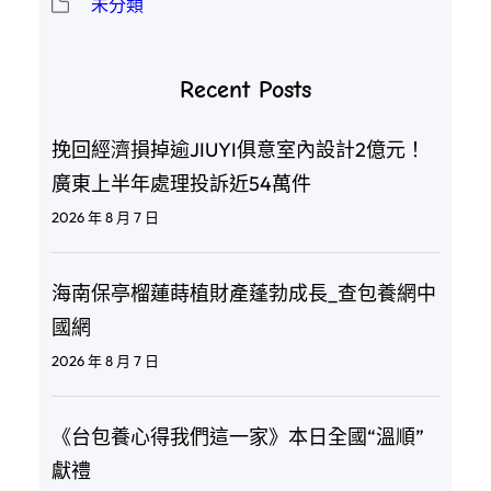
未分類
Recent Posts
挽回經濟損掉逾JIUYI俱意室內設計2億元！
廣東上半年處理投訴近54萬件
2026 年 8 月 7 日
海南保亭榴蓮蒔植財產蓬勃成長_查包養網中
國網
2026 年 8 月 7 日
《台包養心得我們這一家》本日全國“溫順”
獻禮