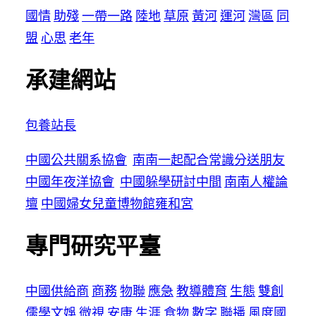
國情
助殘
一帶一路
陸地
草原
黃河
運河
灣區
同
盟
心思
老年
承建網站
包養站長
中國公共關系協會
南南一起配合常識分送朋友
中國年夜洋協會
中國躲學研討中間
南南人權論
壇
中國婦女兒童博物館
雍和宮
專門研究平臺
中國供給商
商務
物聯
應急
教導
體育
生態
雙創
儒學
文娛
微視
安康
生涯
食物
數字
聯播
風度
國