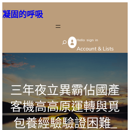
跳
凝固的呼吸
至
主
要
Hello sign in
內
S
Account & Lists
容
e
a
r
c
三年夜立異霸佔國產
h
客機高高原運轉與覓
包養經驗驗證困難_