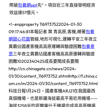
際搶
包養網ppt
先”。項目近三年直接發明經濟
效益達57億元。
<!–enpproperty 1169737522024-01-30
09:17:46:81本報記者 葉 青
高原,客機,襯著
包養
網
甜心花園
管線,地形可視化,運轉平安三年夜立
異霸佔國產客機高高原運轉與驗證困難
包養意
思
三年夜立異霸佔國產客機高高原運轉與驗證
困難10202340425成長要聞成長要聞
http://cn.chinagate.cn/news/2024-
01/30/content_116973752.shtmlhttp://f.china.c
om.cn/m/2024-01/30/content_116973752.html
科技日報1月24日，國產客機ARJ21在我國最西
真個機場，也是新疆海拔最高平易近用機場——
海拔3258米的塔爾庫什干機場完成高高原機場