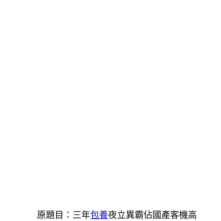
原題目：三年
包養
夜立異霸佔國產客機高