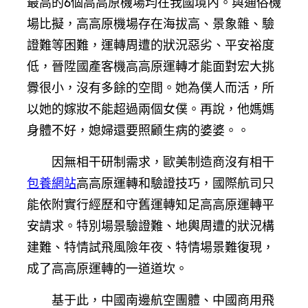
最高的6個高高原機場均在我國境內。與通俗機
場比擬，高高原機場存在海拔高、景象雜、驗
證難等困難，運轉周遭的狀況惡劣、平安裕度
低，晉陞國產客機高高原運轉才能面對宏大挑
釁很小，沒有多餘的空間。她為僕人而活，所
以她的嫁妝不能超過兩個女僕。再說，他媽媽
身體不好，媳婦還要照顧生病的婆婆。。
因無相干研制需求，歐美制造商沒有相干
包養網站
高高原運轉和驗證技巧，國際航司只
能依附實行經歷和守舊運轉知足高高原運轉平
安請求。特別場景驗證難、地輿周遭的狀況構
建難、特情試飛風險年夜、特情場景難復現，
成了高高原運轉的一道道坎。
基于此，中國南邊航空團體、中國商用飛