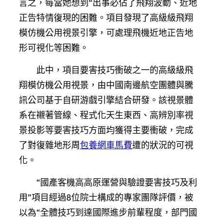
言之，每當她想到“出事必佔了飛翔波動、近地
正告特情復現的困難。項目發現了高級級飛翔
模仿機公用視景引擎，可處理飛機近地正告地
形可視化等困難。
此中，項目要害技巧衝破之一的高級級飛
翔模仿機公用視景，由中國南邊航空團體與騰
訊公司基于自研游戲引擎結合研發。該視景體
系在襯著管線、程式化天生東西、高辨別率視
景投影等要害技巧方面均獲得主要衝破，完成
了對復雜地形周
包養網車馬費
遭的狀況的可視
化。
“國產客機高高原運營與驗證要害技巧及利
用”項目經過8位院士構成的專家團隊評價，被
以為“全體技巧到達國際進步前輩程度，部門國