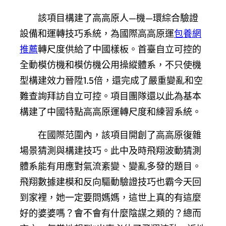
該項目構建了高高原人—機—環綜合驗證
設備和運轉技巧系統，為國際高高原運
包養網
推薦
轉尺度供給了中國樣板。首臺自立可控的
全動模仿機和模仿機公用操縱體系，不只使機
型構建效力晉陞1.5倍，還完成了嚴重變亂和空
難查詢拜訪自立可控。項目團隊還以此為基本
構建了中國特點高高原運轉尺度和練習系統。
在國際范圍內，該項目開創了高高原復雜
場景猜測與構建技巧。此中及時飛翔波動猜測
體系能有用應對氣流紊變、變亂多發的題目。
飛翔數據建模和反向驅動驗證技巧也霸今天回
到家裡，她一定要問媽媽，這世上真的有這麼
好的婆婆嗎？會不會有什麼陰謀之類的？總而