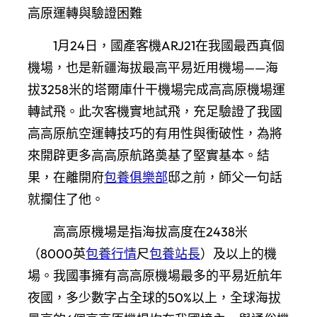
高原運轉與驗證困難
1月24日，國產客機ARJ21在我國最西真個
機場，也是新疆海拔最高平易近用機場——海
拔3258米的塔爾庫什干機場完成高高原機場運
轉試飛。此次客機實地試飛，充足驗證了我國
高高原航空運轉技巧的有用性與衝破性，為將
來開辟更多高高原航路奠基了堅實基本。結
果，在離開府
包養俱樂部
邸之前，師父一句話
就攔住了他。
高高原機場是指海拔高度在2438米
（8000英
包養行情
尺
包養站長
）及以上的機
場。我國事擁有高高原機場最多的平易近航年
夜國，多少數字占全球的50%以上，全球海拔