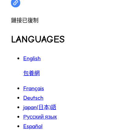
鏈接已復制
LANGUAGES
English
包養網
Français
Deutsch
japan(日本)語
Русский язык
Español