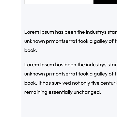
尋
Lorem Ipsum has been the industrys sta
unknown prmontserrat took a galley of 
book.
Lorem Ipsum has been the industrys sta
unknown prmontserrat took a galley of 
book. It has survived not only five centuri
remaining essentially unchanged.