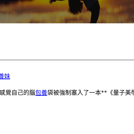
養妹
感覺自己的腦
包養
袋被強制塞入了一本**《量子美