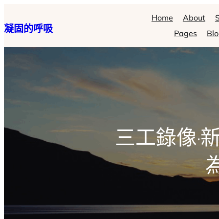
跳
Home
About
S
凝固的呼吸
至
Pages
Bl
主
要
內
容
三工錄像·