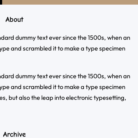
About
ndard dummy text ever since the 1500s, when an
type and scrambled it to make a type specimen
ndard dummy text ever since the 1500s, when an
type and scrambled it to make a type specimen
es, but also the leap into electronic typesetting,
Archive