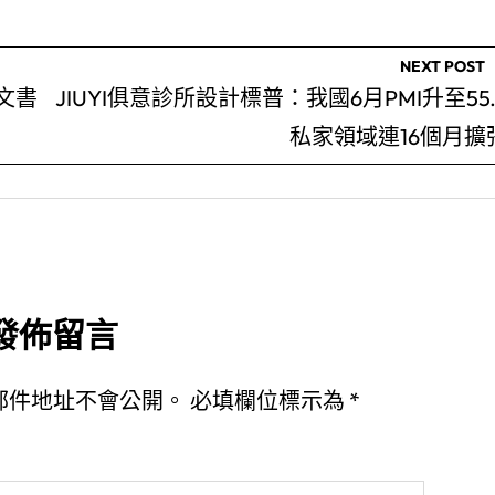
NEXT POST
文書
JIUYI俱意診所設計標普：我國6月PMI升至55.
私家領域連16個月擴
發佈留言
郵件地址不會公開。
必填欄位標示為
*