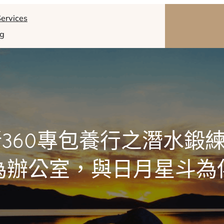
ervices
og
新360專包養行之潛水鍛
為辦公室，與日月星斗為