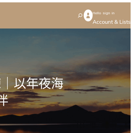
Hello sign in
S
Account & Lists
e
a
r
c
h
練｜以年夜海
伴