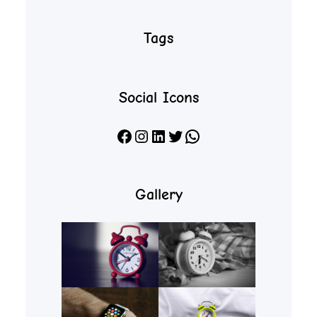
Tags
Social Icons
Facebook
Instagram
LinkedIn
X
WhatsApp
Gallery