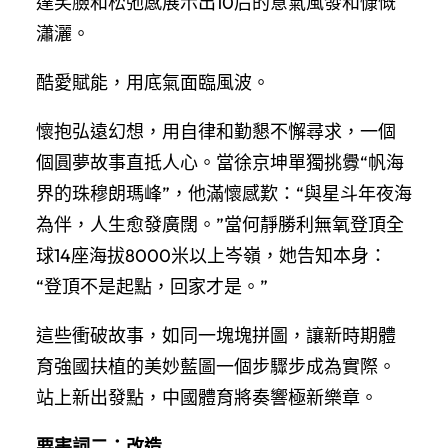
達笑臉和松弛感展示出10后的意氣風發和慷慨
瀟灑。
酷愛賦能，用底氣面臨風波。
懷抱弘遠幻想，用自律和勤懇不懈尋求，一個
個圓夢故事直抵人心。當徐京坤單獨挑釁“帆海
界的珠穆朗瑪峰”，他滿懷感歎：“與星斗年夜海
為伴，人生愈發廣闊。”當何靜勝利無氧登頂全
球14座海拔8000米以上岑嶺，她告知本身：
“登頂不是起點，回家才是。”
這些衝破故事，如同一塊塊拼圖，讓新時期體
育強國扶植的美妙藍圖一個步驟步成為實際。
站上新出發點，中國體育將奏響極新樂章。
要害詞二：改造