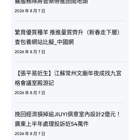
醫服務隊將音樂帶進田間地頭
2026 年 8 月 7 日
繁育優質種羊 推進量質齊升（新春走下層）
查包養網站比擬_中國網
2026 年 8 月 7 日
【張平易近生】江蘇常州文廟年夜成找九宮
格會議室殿游記
2026 年 8 月 7 日
挽回經濟損掉逾JIUYI俱意室內設計2億元！
廣東上半年處理投訴近54萬件
2026 年 8 月 7 日