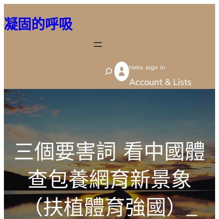
跳
凝固的呼吸
至
主
要
Hello sign in
內
S
Account & Lists
容
e
a
r
c
三個要害詞 看中國體
h
查包養網育新景象
（扶植體育強國）_