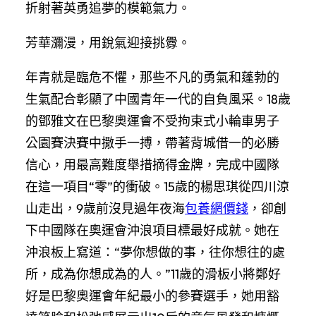
折射著英勇追夢的模範氣力。
芳華瀰漫，用銳氣迎接挑釁。
年青就是臨危不懼，那些不凡的勇氣和蓬勃的
生氣配合彰顯了中國青年一代的自負風采。18歲
的鄧雅文在巴黎奧運會不受拘束式小輪車男子
公園賽決賽中撒手一搏，帶著背城借一的必勝
信心，用最高難度舉措摘得金牌，完成中國隊
在這一項目“零”的衝破。15歲的楊思琪從四川涼
山走出，9歲前沒見過年夜海
包養網價錢
，卻創
下中國隊在奧運會沖浪項目標最好成就。她在
沖浪板上寫道：“夢你想做的事，往你想往的處
所，成為你想成為的人。”11歲的滑板小將鄭好
好是巴黎奧運會年紀最小的參賽選手，她用豁