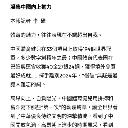
凝集中國向上氣力
本報記者 李 碩
體育的魅力，往往表現在不竭超出自我。
中國體育健兒在33個項目上取得194個世界冠
軍，多少數字創積年之最；中國體育代表團在
巴黎奧運會收獲40金27銀24銅，獲得境外參賽
最好成就……揮手離別2024年，“衝破”無疑是最
讓人難忘的詞。
高昂向上、自負陽光，中國體育健兒用拼搏和
奮斗寫下那些“第一次”的動聽篇章，讓全世界看
到了中華優良傳統文明的深摯積淀，看到了中
國開放包涵、高昂朝上進步的時期風采，看到