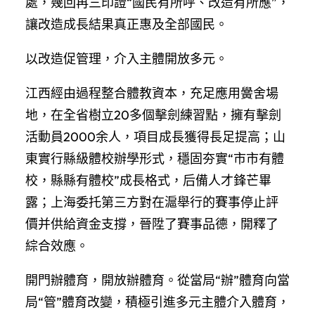
處，幾回再三印證“國民有所呼、改造有所應”，
讓改造成長結果真正惠及全部國民。
以改造促管理，介入主體開放多元。
江西經由過程整合體教資本，充足應用黌舍場
地，在全省樹立20多個擊劍練習點，擁有擊劍
活動員2000余人，項目成長獲得長足提高；山
東實行縣級體校辦學形式，穩固夯實“市市有體
校，縣縣有體校”成長格式，后備人才鋒芒畢
露；上海委托第三方對在滬舉行的賽事停止評
價并供給資金支撐，晉陞了賽事品德，開釋了
綜合效應。
開門辦體育，開放辦體育。從當局“辦”體育向當
局“管”體育改變，積極引進多元主體介入體育，