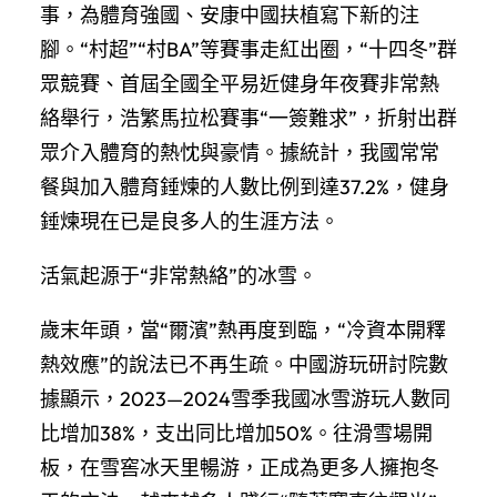
事，為體育強國、安康中國扶植寫下新的注
腳。“村超”“村BA”等賽事走紅出圈，“十四冬”群
眾競賽、首屆全國全平易近健身年夜賽非常熱
絡舉行，浩繁馬拉松賽事“一簽難求”，折射出群
眾介入體育的熱忱與豪情。據統計，我國常常
餐與加入體育錘煉的人數比例到達37.2%，健身
錘煉現在已是良多人的生涯方法。
活氣起源于“非常熱絡”的冰雪。
歲末年頭，當“爾濱”熱再度到臨，“冷資本開釋
熱效應”的說法已不再生疏。中國游玩研討院數
據顯示，2023—2024雪季我國冰雪游玩人數同
比增加38%，支出同比增加50%。往滑雪場開
板，在雪窖冰天里暢游，正成為更多人擁抱冬