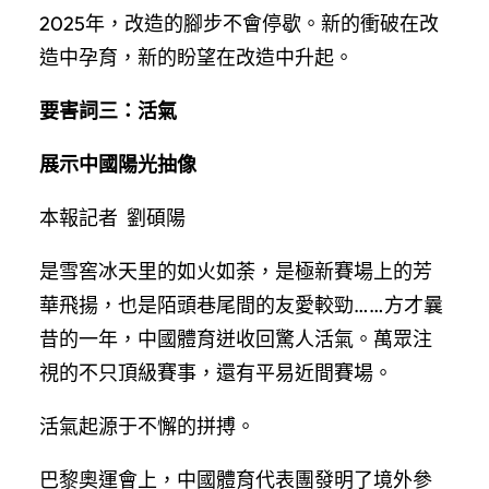
2025年，改造的腳步不會停歇。新的衝破在改
造中孕育，新的盼望在改造中升起。
要害詞三：活氣
展示中國陽光抽像
本報記者 劉碩陽
是雪窖冰天里的如火如荼，是極新賽場上的芳
華飛揚，也是陌頭巷尾間的友愛較勁……方才曩
昔的一年，中國體育迸收回驚人活氣。萬眾注
視的不只頂級賽事，還有平易近間賽場。
活氣起源于不懈的拼搏。
巴黎奧運會上，中國體育代表團發明了境外參