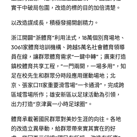
實干中破局包圍，改造的標的目的加倍清楚。
以改造謀成長，積極發揚開創精力。
浙江開闢“浙體育”利用法式，18萬個別育場地、
3061家體育培訓機構、跨越5萬名社會體育領導
員在線，讓群眾體育需求“一鍵中轉”；廣東打造
鎮校體育共享工程，“一門兩開，一場多用”，知
足在校先生和群眾分時段應用運動場地；北
京、張家口11家重要滑雪場“一卡通滑”，完成跨
區域雪場所作；雄安新區以足球活動為引領，
出力打造“京津冀一小時足球圈”。
體育承載著國民群眾對美妙生涯的向往。各地
的改造立異舉動，給群眾帶來實其實在的好