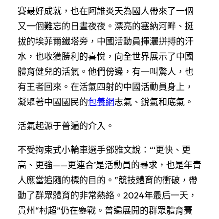
賽最好成就，也在阿誰炎天為國人帶來了一個
又一個難忘的日晝夜夜。漂亮的塞納河畔、挺
拔的埃菲爾鐵塔旁，中國活動員揮灑拼搏的汗
水，也收獲勝利的喜悅，向全世界展示了中國
體育健兒的活氣。他們傍邊，有一叫驚人，也
有王者回來。在活氣四射的中國活動員身上，
凝聚著中國國民的
包養網
志氣、銳氣和底氣。
活氣起源于普遍的介入。
不受拘束式小輪車選手鄧雅文說：“‘更快、更
高、更強——更連合’是活動員的尋求，也是年青
人應當追隨的標的目的。”競技體育的衝破，帶
動了群眾體育的非常熱絡。2024年最后一天，
貴州“村超”仍在鏖戰。普遍展開的群眾體育賽