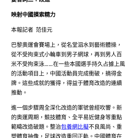
映射中國摸索精力
本報記者 范佳元
巴黎奧運會賽場上，從名堂泅水到藝術體操，
從不受拘束式小輪車到男子網球，再到男人百
米不受拘束泳……在一些本國選手持久占據上風
的活動項目上，中國活動員完成衝破，摘得金
牌。這些成就的獲得，得益于體育改造的連續
推動。
進一個步驟周全深化改造的軍號曾經吹響。新
的奧運周期，競技體育、全平易近健身等重點
範疇改造破題。整治
包養網比擬
不良風尚、重
塑體育抽像，足球改造重回正軌。中國體育在