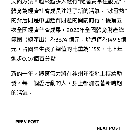
天的方法。越來越多人踐行“隨著賽事往觀光”，
體育為經濟社會成長注進了新的活氣。“冰雪熱”
的背后則是中國體育財產的開闢前行。據第五
次全國經濟普查成果，2023年全國體育財產總
範圍（總產出）為36741億元，增添值為14915億
元，占國際生孩子總值的比重為1.15%，比上年
進步0.07個百分點。
新的一年，體育氣力將在神州年夜地上持續勃
發。每一個愛活動的人，身上都瀰漫著新時期
的活氣。
PREV POST
NEXT POST