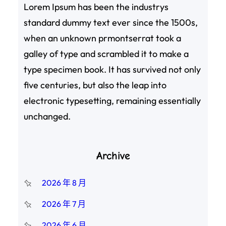
Lorem Ipsum has been the industrys
standard dummy text ever since the 1500s,
when an unknown prmontserrat took a
galley of type and scrambled it to make a
type specimen book. It has survived not only
five centuries, but also the leap into
electronic typesetting, remaining essentially
unchanged.
Archive
2026 年 8 月
2026 年 7 月
2026 年 6 月