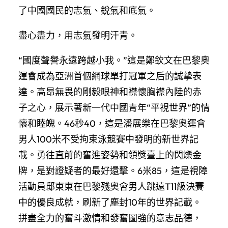
了中國國民的志氣、銳氣和底氣。
盡心盡力，用志氣發明汗青。
“國度聲譽永遠跨越小我。”這是鄭欽文在巴黎奧
運會成為亞洲首個網球單打冠軍之后的誠摯表
達。高昂無畏的剛毅眼神和襟懷胸襟內陸的赤
子之心，展示著新一代中國青年“平視世界”的情
懷和睦魄。46秒40，這是潘展樂在巴黎奧運會
男人100米不受拘束泳競賽中發明的新世界記
載。勇往直前的奮進姿勢和領獎臺上的閃爍金
牌，是對證疑者的最好還擊。6米85，這是視障
活動員邸東東在巴黎殘奧會男人跳遠T11級決賽
中的優良成就，刷新了塵封10年的世界記載。
拼盡全力的奮斗激情和發奮圖強的意志品德，