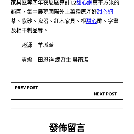
家具區等四年夜展區算計1.2
甜心網
萬平方米的
範圍，集中展現國際外上萬種原產好
甜心網
茶、紫砂、瓷器、紅木家具、根
甜心
雕、字畫
及相干制品等。
起源｜羊城派
責編｜田恩祥 練習生 吳雨潔
PREV POST
NEXT POST
發佈留言