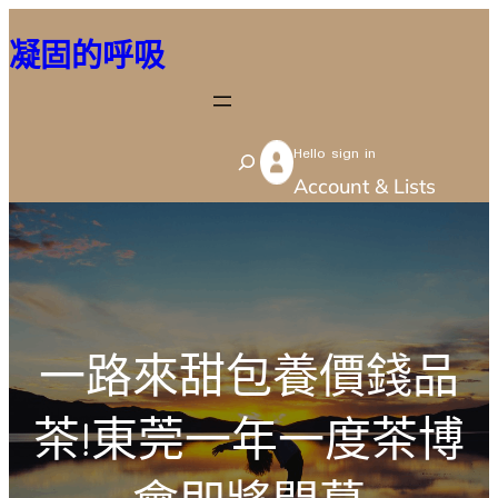
跳
凝固的呼吸
至
主
要
Hello sign in
內
S
Account & Lists
容
e
a
r
c
h
一路來甜包養價錢品
茶!東莞一年一度茶博