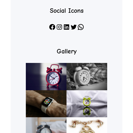
Social Icons
Facebook
Instagram
LinkedIn
X
WhatsApp
Gallery