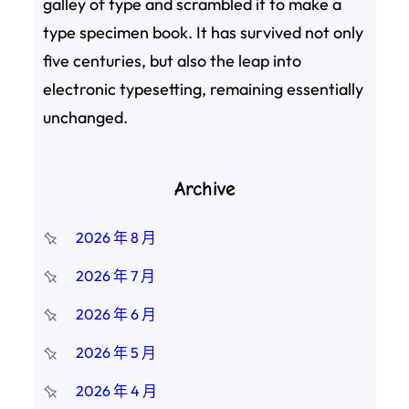
galley of type and scrambled it to make a
type specimen book. It has survived not only
five centuries, but also the leap into
electronic typesetting, remaining essentially
unchanged.
Archive
2026 年 8 月
2026 年 7 月
2026 年 6 月
2026 年 5 月
2026 年 4 月