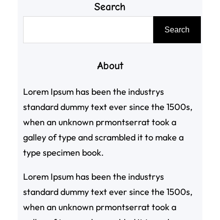
Search
搜
Search
尋
About
Lorem Ipsum has been the industrys
standard dummy text ever since the 1500s,
when an unknown prmontserrat took a
galley of type and scrambled it to make a
type specimen book.
Lorem Ipsum has been the industrys
standard dummy text ever since the 1500s,
when an unknown prmontserrat took a