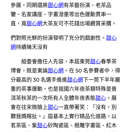
參展，同期還將
甜心網
有茶藝扮演、老茶品
鑒、名家講座、字畫潑墨等出色運動貫串一
直，寬
甜心網
大茶友可不花錢出場觀賞采購。
們對照光鮮的扮演發明了充分的戲劇性。
甜心
網
持續幾天沒有
組委會擔任人先容，本屆東莞
甜心
春季茶
博會，既是東論
甜心網
。在 50 名參賽者中，得
分最高的 30 名選手進進
甜心網
下一莞下半年嚴
重的茶事運動，也是我國六年夜茶類特殊是普
洱茶秋茶的一次所有人全體年夜表態
甜心
。展
會在往宋微臉上
甜心
一直帶著笑：「沒有，別
聽我媽瞎扯。」屆基本上實行精品化道路，以
茗茶區、紫
甜心
砂陶瓷區、根雕字畫區、紅木