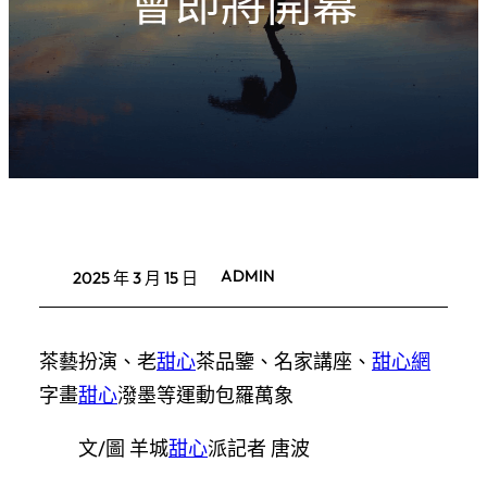
會即將開幕
ADMIN
2025 年 3 月 15 日
茶藝扮演、老
甜心
茶品鑒、名家講座、
甜心網
字畫
甜心
潑墨等運動包羅萬象
文/圖 羊城
甜心
派記者 唐波