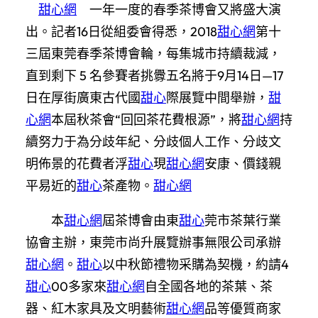
甜心網
一年一度的春季茶博會又將盛大演
出。記者16日從組委會得悉，2018
甜心網
第十
三屆東莞春季茶博會輪，每集城市持續裁減，
直到剩下 5 名參賽者挑釁五名將于9月14日—17
日在厚街廣東古代國
甜心
際展覽中間舉辦，
甜
心網
本屆秋茶會“回回茶花費根源”，將
甜心網
持
續努力于為分歧年紀、分歧個人工作、分歧文
明佈景的花費者浮
甜心
現
甜心網
安康、價錢親
平易近的
甜心
茶產物。
甜心網
本
甜心網
屆茶博會由東
甜心
莞市茶葉行業
協會主辦，東莞市尚升展覽辦事無限公司承辦
甜心網
。
甜心
以中秋節禮物采購為契機，約請4
甜心
00多家來
甜心網
自全國各地的茶葉、茶
器、紅木家具及文明藝術
甜心網
品等優質商家