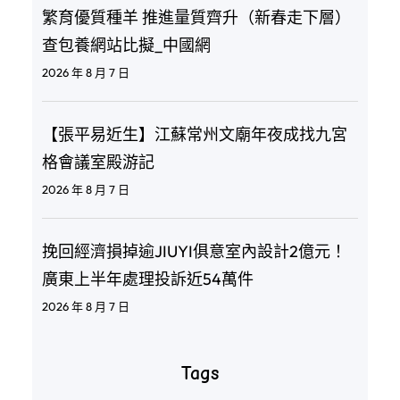
繁育優質種羊 推進量質齊升（新春走下層）
查包養網站比擬_中國網
2026 年 8 月 7 日
【張平易近生】江蘇常州文廟年夜成找九宮
格會議室殿游記
2026 年 8 月 7 日
挽回經濟損掉逾JIUYI俱意室內設計2億元！
廣東上半年處理投訴近54萬件
2026 年 8 月 7 日
Tags