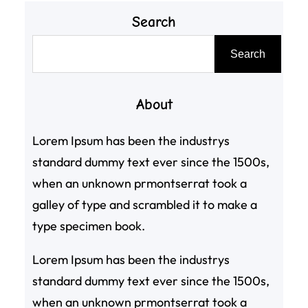
Search
搜
Search
尋
About
Lorem Ipsum has been the industrys
standard dummy text ever since the 1500s,
when an unknown prmontserrat took a
galley of type and scrambled it to make a
type specimen book.
Lorem Ipsum has been the industrys
standard dummy text ever since the 1500s,
when an unknown prmontserrat took a