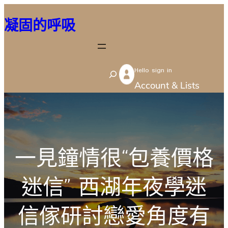
跳
凝固的呼吸
至
主
要
Hello sign in
內
S
Account & Lists
容
e
a
r
c
一見鐘情很“包養價格
h
迷信” 西湖年夜學迷
信傢研討戀愛角度有