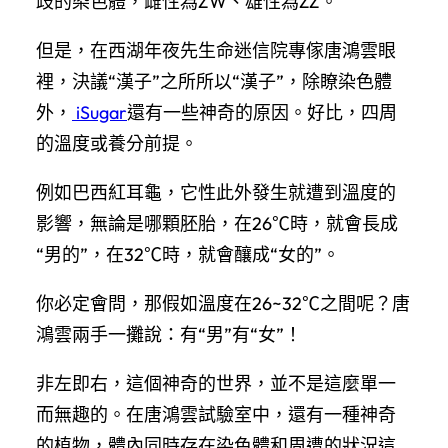
歧的染色體，雌性為ZW、雄性為ZZ。
但是，在西湖年夜先生命迷信院專傢唐鴻雲眼
裡，決議“漢子”之所所以“漢子”，除瞭染色體
外，
iSugar
還有一些神奇的原因。好比，四周
的溫度或養分前提。
例如巴西紅耳龜，它性此外發生就遭到溫度的
影響，無論是哪顆胚胎，在26℃時，就會長成
“男的”，在32℃時，就會釀成“女的”。
你必定會問，那假如溫度在26~32℃之間呢？唐
鴻雲兩手一攤說：有“男”有“女”！
非左即右，這個神奇的世界，並不是這麼單一
而無趣的。在唐鴻雲試驗室中，還有一種神奇
的植物，體內同時存在染色體和周遭的狀況這