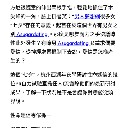
方遒很隨意的伸出兩根手指，輕鬆地抓住了木
尖峰的一角，臉上掛著笑：“
男人夢想網
很多女
“七夕”存在的意義，起首在於這個世界有男女之
別
Asugardating
。那麼是哪隻魔力之手決議瞭
性此外發生？有瞭男
Asugardating
女請求偶要
愛情，從神經處置機制下去說，愛情是怎樣產
生的？
這個“七夕”，杭州西湖年夜學研討性命迷信的幾
位PI(自力試驗室擔任人)流露瞭他們的最新研討
成果，了解一下狀況是不是會讓你對戀愛從頭
界說。
性命迷信專傢孫一