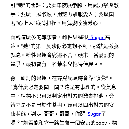
引“她”的關註：要麼年夜展拳腳、用武力擊敗敵
手；要麼一展歌喉，用魅力馴服愛人；要麼圍
著“心上人”縱情扭捏，用舞姿收獲芳心。
面臨這麼多的尋求者，雌性果蠅很
iSugar
高
冷。“她”的第一反映你必定想不到，那就是撒腿
就跑。雄性果蠅會窮追不舍，顛末一番劇烈的
競爭，最初會有一名榮幸兒抱得佳麗回。
孫一研討的果蠅，在尋覓配頭時會靠“嗅覺”。
“為什麼必定要聞一聞？這是有事理的。從氣息
中，植物不只可以判定出對方的激素排泄，分
辨它是不是出於生養期，還可以聞出對方的安
康狀態，判定“哥哥，哥哥，你醒
iSugar
了
嗎？”能否能和它一路生養一個安康的baby。物