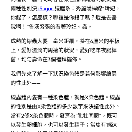
兩種性別決
iSugar
議體系：秀麗隱桿線“玲妃，
你醒了，怎麼樣？哪裡是你錯了嗎？還是去醫
院啊！”魯漢緊張​​的看著玲妃。蟲。
成熟的線蟲大要一毫米鉅細，養在6厘米的平板
上，愛好濕潤的周遭的狀況，愛好吃年夜腸桿
菌，均勻壽命在3個禮拜擺佈。
我們先來了解一下狀況染色體是若何影響線蟲
的性此外——
線蟲體內隻有一種染色體，就是X染色體。線蟲
的性別是由X染色體的多少數字來決議性此外。
當有2條X染色體時，發育為“牝牡同體”，既可
以發生卵細胞，也可以發生精子；當隻有1條X