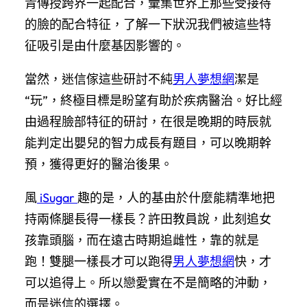
青傳授跨界一起配合，彙集世界上那些受接待
的臉的配合特征，了解一下狀況我們被這些特
征吸引是由什麼基因影響的。
當然，迷信傢這些研討不純
男人夢想網
潔是
“玩”，終極目標是盼望有助於疾病醫治。好比經
由過程臉部特征的研討，在很是晚期的時辰就
能判定出嬰兒的智力成長有題目，可以晚期幹
預，獲得更好的醫治後果。
風
iSugar
趣的是，人的基由於什麼能精準地把
持兩條腿長得一樣長？許田教員說，此刻追女
孩靠頭腦，而在遠古時期追雌性，靠的就是
跑！雙腿一樣長才可以跑得
男人夢想網
快，才
可以追得上。所以戀愛實在不是簡略的沖動，
而是迷信的選擇。