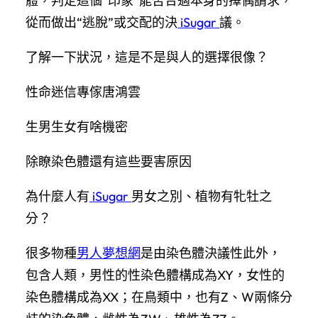
體，判定這個“印象”能否合適本身的擇偶請求，
從而做出“逃脫”或交配的決
iSugar
議。
了解一下狀況，這是不是與人的選擇很像？
性命迷信專傢唐鴻雲
生男生女有啥機密
除瞭染色體還有這些要害原因
為什麼人有
iSugar
男女之別、植物有牝牡之
分？
很多物種
男人夢想網
是由染色體決議性此外，
包含人類，男性的性染色體構成為XY，女性的
染色體構成為XX；在鳥類中，也有Z、W兩條分