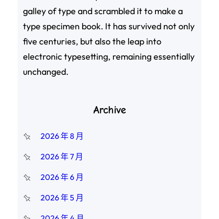
galley of type and scrambled it to make a
type specimen book. It has survived not only
five centuries, but also the leap into
electronic typesetting, remaining essentially
unchanged.
Archive
2026 年 8 月
2026 年 7 月
2026 年 6 月
2026 年 5 月
2026 年 4 月