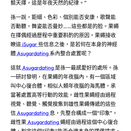
競天擇，這是年夜天然的紀律。”
孫一說，鉅細、色彩、個別能否安康，歌聲能
否動聽，舞姿能否曼妙……這些都是的脸。果蠅
在擇偶經過歷程中重要斟酌的原因。果蠅接收
瞭這
iSugar
些信息之後，是若何在本身的神經
體
Asugardating
系內整合處置呢？
這就
Asugardating
是孫一最感愛好的處所。孫
一研討發明，在果蠅的年夜腦內，有一個區域
叫中心復合體，相似人類年夜腦的海馬體，承
當著處置高等行動的效能。雌性果蠅經由過程
視覺、聽覺、觸覺搜集到雄性果蠅傳遞的這些
信
Asugardating
息，先整合構成一個“印象”。
雌性果
Asugardating
蠅經由過程這個中心復合