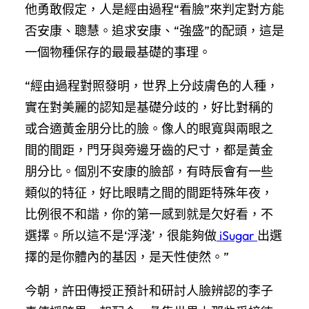
他勇敢假定，人是經由過程“看臉”來判定對方能
否安康、聰慧。追求安康、“強盛”的配頭，這是
一個物種保存的最最基礎的事理。
“經由過程對照發明，世界上分歧膚色的人種，
實在對美麗的認知是基礎分歧的，好比對稱的
或合適黃金朋分比的臉。像人的眼寬與兩眼之
間的間距，門牙與旁邊牙齒的尺寸，都是黃金
朋分比。個別不安康的臉部，有時辰會有一些
類似的特征，好比眼睛之間的間距特殊年夜，
比例很不和諧，你的第一感到就是欠好看，不
選擇。所以這不是‘浮淺’，很能夠做
iSugar
出選
擇的是你體內的基因，是天性使然。”
今朝，許田傳授正預計和研討人臉辨認的李子