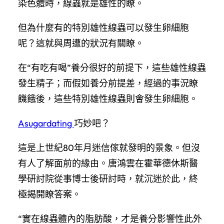
染色體時，線蟲就是雄性的瞭。
但為什麼有的特別雄性線蟲可以發生卵細胞
呢？這就與周遭的狀況有關瞭。
在“有吃有喝”養分很好的前提下，這些雄性線蟲
發生精子；而假如養分前提差，經過的事況瞭
饑餓後，這些特別雄性線蟲則會發生卵細胞。
Asugardating
巧妙吧？
這是上世紀80年月迷信傢就發明的景象。但沒
有人了解面前的緣由。唐鴻雲在霍華德休斯醫
學研討院從事博士後研討時，就沉迷於此，終
極揭開瞭答案。
“實在線蟲體內的脂肪酸，才是養分影響性此外