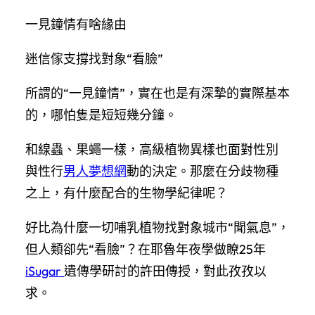
一見鐘情有啥緣由
迷信傢支撐找對象“看臉”
所謂的“一見鐘情”，實在也是有深摯的實際基本
的，哪怕隻是短短幾分鐘。
和線蟲、果蠅一樣，高級植物異樣也面對性別
與性行
男人夢想網
動的決定。那麼在分歧物種
之上，有什麼配合的生物學紀律呢？
好比為什麼一切哺乳植物找對象城市“聞氣息”，
但人類卻先“看臉”？在耶魯年夜學做瞭25年
iSugar
遺傳學研討的許田傳授，對此孜孜以
求。