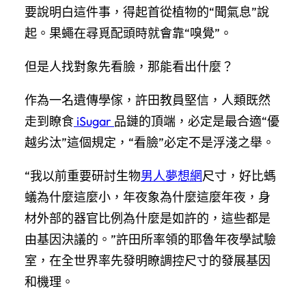
要說明白這件事，得起首從植物的“聞氣息”說
起。果蠅在尋覓配頭時就會靠“嗅覺”。
但是人找對象先看臉，那能看出什麼？
作為一名遺傳學傢，許田教員堅信，人類既然
走到瞭食
iSugar
品鏈的頂端，必定是最合適“優
越劣汰”這個規定，“看臉”必定不是浮淺之舉。
“我以前重要研討生物
男人夢想網
尺寸，好比螞
蟻為什麼這麼小，年夜象為什麼這麼年夜，身
材外部的器官比例為什麼是如許的，這些都是
由基因決議的。”許田所率領的耶魯年夜學試驗
室，在全世界率先發明瞭調控尺寸的發展基因
和機理。