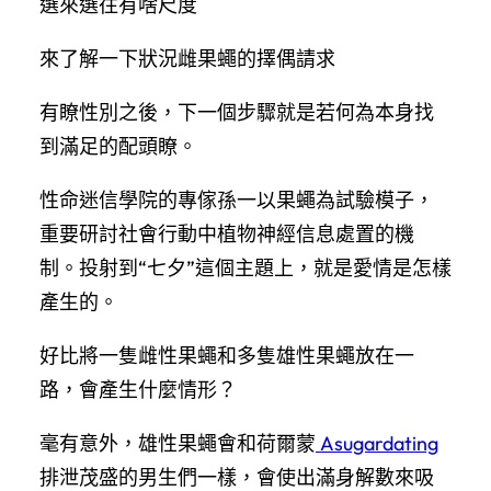
選來選往有啥尺度
來了解一下狀況雌果蠅的擇偶請求
有瞭性別之後，下一個步驟就是若何為本身找
到滿足的配頭瞭。
性命迷信學院的專傢孫一以果蠅為試驗模子，
重要研討社會行動中植物神經信息處置的機
制。投射到“七夕”這個主題上，就是愛情是怎樣
產生的。
好比將一隻雌性果蠅和多隻雄性果蠅放在一
路，會產生什麼情形？
毫有意外，雄性果蠅會和荷爾蒙
Asugardating
排泄茂盛的男生們一樣，會使出滿身解數來吸