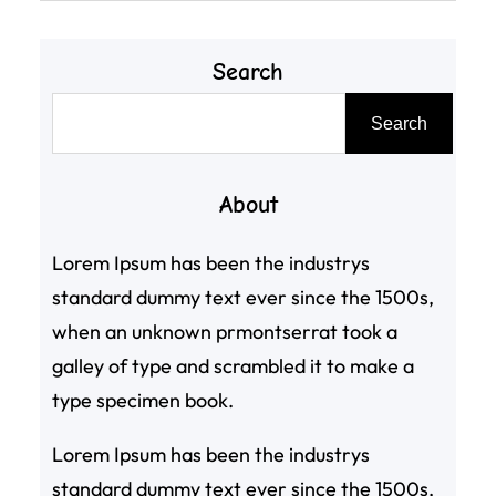
Search
搜
Search
尋
About
Lorem Ipsum has been the industrys
standard dummy text ever since the 1500s,
when an unknown prmontserrat took a
galley of type and scrambled it to make a
type specimen book.
Lorem Ipsum has been the industrys
standard dummy text ever since the 1500s,