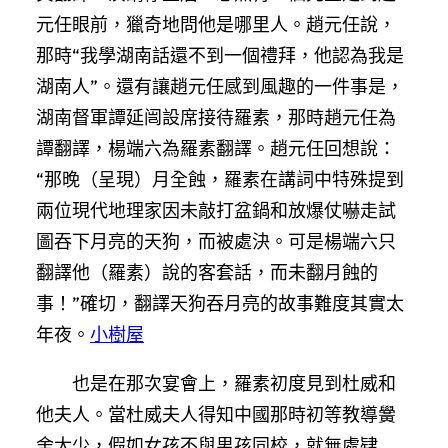
元任眼前，獵奇地問他是哪里人。趙元任說，
那時“我學湖南話還不到一個禮拜，他認為我是
湖南人”。還有讓趙元任感到風趣的一件事是，
湖南督軍譚延闿設席接待羅素，那時趙元任為
譚翻譯，楊端六為羅素翻譯。趙元任回想說：
“那晚（呈現）月全蝕，羅素在講詞中特殊提到
兩位現代地理家因未敲打盆鍋和放爆仗嚇走試
圖吞下月亮的天狗，而被處決。可是楊端六只
翻譯他（羅素）說的客套話，而未翻月蝕的
事！”確切，翻譯天狗吞月亮的故事難度其實太
年夜。
小樹屋
也是在那次宴會上，羅素初度見到杜威和
他夫人。當杜威夫人得知中國那時初等教導黌
舍太少，假如女孩不與男孩同校，就無處肄