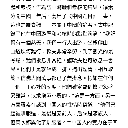
歷和考核。作為訪華游歷和考核的結果，羅素
分開中國一年后，寫出了《中國題目》一書，
這也是羅素獨一一本關于中國的論著。書中記
錄了他在中國游歷和考核時的點點滴滴：“我記
得有一個熱天，我們一行人出游，坐轎爬山。
山道坎坷難行，轎夫非常辛勞。到了觀光的最
岑嶺，我們歇息非常鐘，讓轎夫也可歇息一會
兒。他們于是就坐成一排，掏出煙管，相互取
笑，仿佛人間萬事都已了無掛念。假如在任何
一個工于心計的國度，他們確定會伺機埋怨盛
暑難當，以求增添小費的。”這是一方面，另一
方面羅素在談到中國人的性情時寫道：“他們已
經被馴服過，最後是蒙前人，后來是滿族人，
但兩次都異化了馴服者。”“中國人的實力在于四