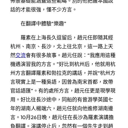
佈景基礎能涵蓋這些範疇。別的他把握本國說
話的才能很強，懂不少方言。
在翻譯中體驗“樂趣”
羅素在上海長久逗留后，趙元任即隨其經
杭州、南京、長沙，北上往北京，這一路上天
然
交流
會有很多故事。趙元任說：“我應用這種
機遇演習我的方言。”好比到杭州后，他就用杭
州方言翻譯羅素和勃拉克的講話，并說“杭州方
言現實上是一種吳語，因曾為南宋首都，故帶
官話語匯”。有的處所方言，趙元任更是現學現
用。好比往長沙途中，同船的有曾游學英國七
年的湖南人楊端六，趙元任就向他進修湖南邊
言。10月26日晚，趙元任在長沙為羅素演講擔
負翻譯。演講停止后，忽然有一個先生走到趙