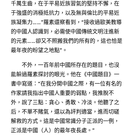
千萬生齒，在于平易近族習氣的堅持不懈，在
于強盛的消極抵抗力，以及無與倫比的平易近
族凝集力……”羅素還察看到，“接收過歐美教導
的中國人認識到，必需使中國傳統文明注進新
的元素……卻又不照搬我們的所有的，這也恰是
最年夜的盼望之地點”。
不外，一百年前中國所存在的題目，也沒
能躲過羅素探討的眼光。他在《中國題目》一
書中寫道：“在我分開中國之際，有一位有名的
作家請我指出中國人重要的弱點，我推脫不
外，說了三點：貪心、勇敢、冷淡。他聽了之
后，不單不賭氣，還以為評判適當，進而切磋
解救的方式。這是中國常識分子正派的一例，
正派是中國（人）的最年夜長處。”