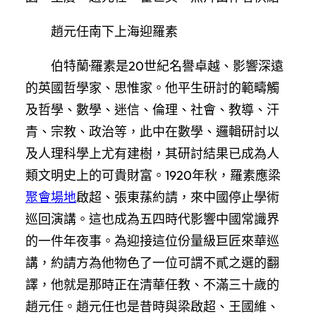
趙元任南下上海迎羅素
伯特蘭·羅素是20世紀名譽卓越、影響深遠
的英國哲學家、思惟家。他平生研討的範疇觸
及哲學、數學、迷信、倫理、社會、教導、汗
青、宗教、政治等，此中在數學、邏輯研討以
及人理科學上尤有建樹，其研討結果已成為人
類文明史上的可貴財富。1920年秋，羅素應梁
聚會場地
啟超、張東蓀約請，來中國停止學術
巡回演講。這也成為五四時代影響中國常識界
的一件年夜事。為迎接這位份量級巨匠來華巡
講，約請方為他物色了一位可謂不貳之選的翻
譯，他就是那時正在清華任教、不滿三十歲的
趙元任。趙元任也是昔時與梁啟超、王國維、