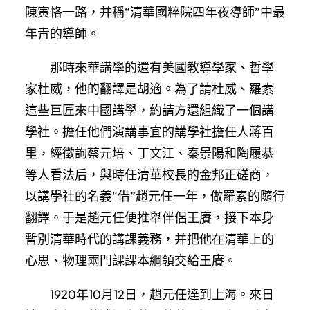
陳寅恪一路，并稱“清華國粹院四年夜導師”中最
年青的導師。
那時來華講學的還有美國教導學家、哲學
家杜威，他的翻譯是胡適。為了請杜威、羅素
這些巨匠來中國講學，約請方還組織了一個講
學社。擔任他們演講事宜的講學社擔任人蔣百
里，經徵詢蔡元培、丁文江、秦景陽和陶履恭
等人看法后，與時任清華校長的金邦正磋商，
以講學社的名義“借”趙元任一年，做羅素的隨行
翻譯。于是趙元任便推舉伴侶王賡，接下本身
暫別清華時代的講課義務，并把他在清華上的
心思、物理兩門課課本綱領交給王賡。
1920年10月12日，趙元任達到上海。來日