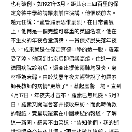
也有破例。如1921年3月，距北京三四百里的保
定育德中學約請羅素前往演講，他悵然前去。
趙元任說：“盡管羅素思惟劇烈，在日常習氣
上，他倒是一個完整可尊重的英國名流。他在
不生火的年夜會堂演講，一貫保持脫失落年夜
衣。”成果就是在保定育德中學的這一脫，羅素
受了涼。他回到北京后即倡議高燒，住進一家
德國病院診治后，還查出擺佈兩肺均發炎，身
材極為衰弱。由於艾瑟年夜夫輕聲說了句羅素
師長教師的病情“更壞了”，惹起虛驚一場。直到
4月17日，年夜夫才宣布，羅素已無風險。5月3
日，羅素又開端會客并接收采訪。而此時倫敦
的報紙，竟呈現羅素在中國病逝的報道。了解
這一新聞，羅素不由笑道：“告知他們，我的逝
世訊過分夸年夜其詞。”現實也確切這般，趙元