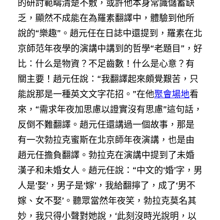
的研討範疇清楚不敷，或許他本身常識儲蓄缺
乏，顯然不成能在為羅素翻譯中，體驗到他所
說的“樂趣”。趙元任在日誌中還提到，羅素在北
京師范年夜學的演講中講到的哲學“老題目”，好
比：什么是物資？不足齒數！什么是心意？有
關主要！趙元任說：“我翻譯起來頗覺艱苦，只
能說那是一種英文文字花招。”在他
聚會場地
看
來，“需求年夜加思慮以證實沒有思慮”這句話，
反倒不難翻譯。趙元任還講過一個故事，那是
有一次勃拉克蜜斯在北京師年夜演講，也是由
趙元任擔負翻譯。勃拉克在演講中提到了未婚
漢子和未婚女人。趙元任說：“中文的‘婚’字，男
人是‘娶’，男子是‘嫁’，我給翻擰了，成了‘男不
嫁、女不娶’。聽眾當然年夜笑，勃拉克莫名其
妙，我只得小聲對她說，‘此刻沒時光說明，以