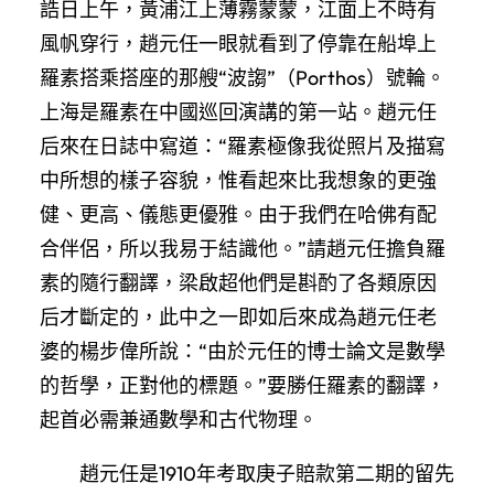
誥日上午，黃浦江上薄霧蒙蒙，江面上不時有
風帆穿行，趙元任一眼就看到了停靠在船埠上
羅素搭乘搭座的那艘“波謅”（Porthos）號輪。
上海是羅素在中國巡回演講的第一站。趙元任
后來在日誌中寫道：“羅素極像我從照片及描寫
中所想的樣子容貌，惟看起來比我想象的更強
健、更高、儀態更優雅。由于我們在哈佛有配
合伴侶，所以我易于結識他。”請趙元任擔負羅
素的隨行翻譯，梁啟超他們是斟酌了各類原因
后才斷定的，此中之一即如后來成為趙元任老
婆的楊步偉所說：“由於元任的博士論文是數學
的哲學，正對他的標題。”要勝任羅素的翻譯，
起首必需兼通數學和古代物理。
趙元任是1910年考取庚子賠款第二期的留先