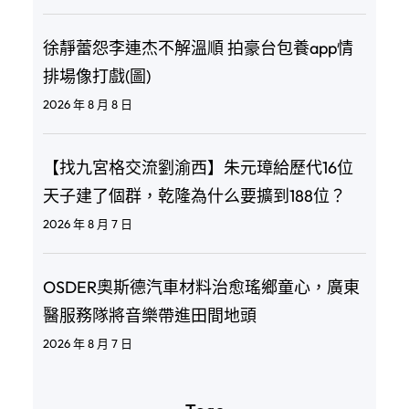
徐靜蕾怨李連杰不解溫順 拍豪台包養app情
排場像打戲(圖)
2026 年 8 月 8 日
【找九宮格交流劉渝西】朱元璋給歷代16位
天子建了個群，乾隆為什么要擴到188位？
2026 年 8 月 7 日
OSDER奧斯德汽車材料治愈瑤鄉童心，廣東
醫服務隊將音樂帶進田間地頭
2026 年 8 月 7 日