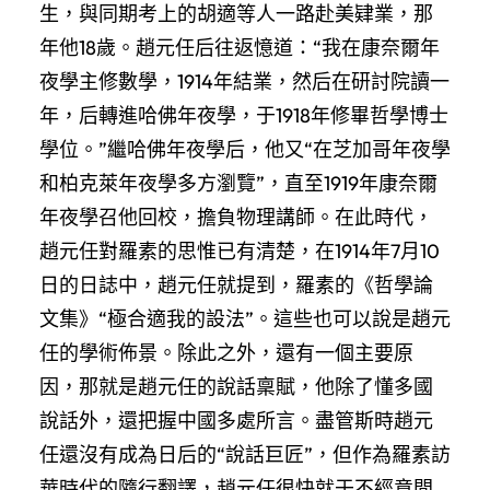
生，與同期考上的胡適等人一路赴美肄業，那
年他18歲。趙元任后往返憶道：“我在康奈爾年
夜學主修數學，1914年結業，然后在研討院讀一
年，后轉進哈佛年夜學，于1918年修畢哲學博士
學位。”繼哈佛年夜學后，他又“在芝加哥年夜學
和柏克萊年夜學多方瀏覽”，直至1919年康奈爾
年夜學召他回校，擔負物理講師。在此時代，
趙元任對羅素的思惟已有清楚，在1914年7月10
日的日誌中，趙元任就提到，羅素的《哲學論
文集》“極合適我的設法”。這些也可以說是趙元
任的學術佈景。除此之外，還有一個主要原
因，那就是趙元任的說話稟賦，他除了懂多國
說話外，還把握中國多處所言。盡管斯時趙元
任還沒有成為日后的“說話巨匠”，但作為羅素訪
華時代的隨行翻譯，趙元任很快就于不經意間