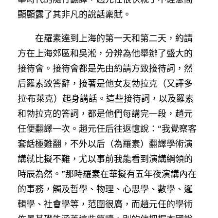
顯顯露了其非凡的說話稟賦。
在羅素達到上海的第一天和第二天，約請
方在上海郊區和吳淞，分辨為他舉辦了盛大的
接待會。接待會都是先由約請方致接待詞，然
后羅素致答辭，接著是他女友勃拉克（又譯多
拉·布萊克）起身講話。這些接待詞，以及羅素
和勃拉克的答詞，都是他們每講完一段，趙元
任便翻譯一次。趙元任后往返憶說：“我覺察客
套話極難翻，不外以后（為羅素）翻譯學術演
講就比擬不難，尤以事前我能看到演講綱領的
時辰為然。”那時羅素在華擬有五年夜演講內在
的事務，觸及哲學、物理、心思學、數學、邏
輯學、社會學等，范圍很廣，而趙元任的學術