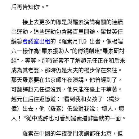
后再告知你’。”
接上去更多的即是與羅素演講有關的連續
串運動。這些運動包含蔣百里開辦、瞿世英任
編纂
會議室出租
的《羅素月刊》出書，像楊端
六一樣作為“羅素援助人”的傅銅創建“羅素研討
組”，等等。那時羅素不了解趙元任正在和后來
成為其老婆、那時仍是大夫的楊步偉在來往。
那天羅素要在北京師年夜演講，他曾經到了，
可翻譯趙元任還沒到，他只能在臺上干等著。
趙元任后往返憶道：“看到我和女孩子（楊步
偉）出去，他（羅素）低聲對我說：‘壞人，壞
人！’”從中或許也可看到羅素措辭幽默的一面。
羅素在中國的年夜部門演講都在北京，但