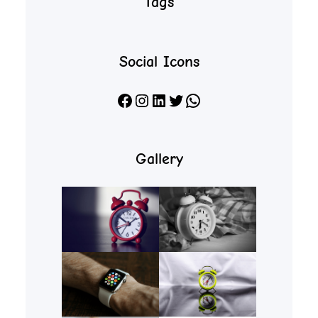
Tags
Social Icons
Facebook
Instagram
LinkedIn
X
WhatsApp
Gallery