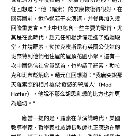
任回想道：“他（羅素）的安康恢復得很好，在
回英國前，還作過若干次演講，并餐與加入幾
回隆重宴會。”此中也包含一些主要的聚首，尤
其是在此時代，趙元任和楊步偉走進了婚姻殿
堂，并請羅素、勃拉克蜜斯還有英國公使館的
班奈特到他們租住屋的屋頂花圃小聚。還有一
次中國迷信社會員聚首，也約請了羅素、勃拉
克和班奈彪炳席。趙元任回想道：“我唐突說那
天羅素照的相片極似‘發怒的煢居人’（Mad
Hatter），他說不那么胡思亂想的比方也許更
為適切。”
應當一提的是，羅素在華演講時代，美國
教導學家、哲學家杜威師長教師也正應邀在華