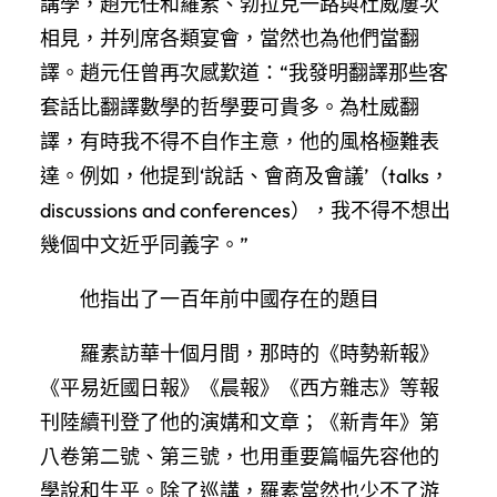
講學，趙元任和羅素、勃拉克一路與杜威屢次
相見，并列席各類宴會，當然也為他們當翻
譯。趙元任曾再次感歎道：“我發明翻譯那些客
套話比翻譯數學的哲學要可貴多。為杜威翻
譯，有時我不得不自作主意，他的風格極難表
達。例如，他提到‘說話、會商及會議’（talks，
discussions and conferences），我不得不想出
幾個中文近乎同義字。”
他指出了一百年前中國存在的題目
羅素訪華十個月間，那時的《時勢新報》
《平易近國日報》《晨報》《西方雜志》等報
刊陸續刊登了他的演媾和文章；《新青年》第
八卷第二號、第三號，也用重要篇幅先容他的
學說和生平。除了巡講，羅素當然也少不了游