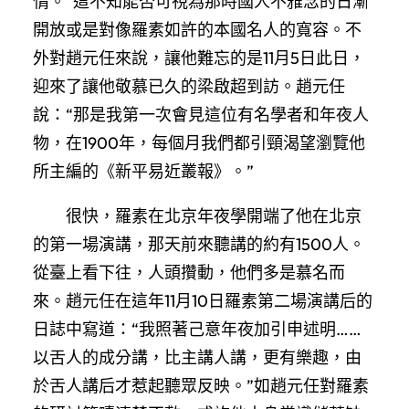
情。”這不知能否可視為那時國人不雅念的日漸
開放或是對像羅素如許的本國名人的寬容。不
外對趙元任來說，讓他難忘的是11月5日此日，
迎來了讓他敬慕已久的梁啟超到訪。趙元任
說：“那是我第一次會見這位有名學者和年夜人
物，在1900年，每個月我們都引頸渴望瀏覽他
所主編的《新平易近叢報》。”
很快，羅素在北京年夜學開端了他在北京
的第一場演講，那天前來聽講的約有1500人。
從臺上看下往，人頭攢動，他們多是慕名而
來。趙元任在這年11月10日羅素第二場演講后的
日誌中寫道：“我照著己意年夜加引申述明……
以舌人的成分講，比主講人講，更有樂趣，由
於舌人講后才惹起聽眾反映。”如趙元任對羅素