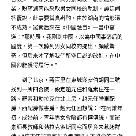
業，盼望湖南能采取男女同校的軌制。譚延闿
答覆說，此事要當真斟酌，由於湖南的情形還
不成熟。羅素后來在《中國題目》一書中寫
道：“那時辰，我剛到中國，以為中國事落后的
國度，第一次聽到男女同校的提出，頗感驚
奇，但后來才了解我們所空口說的改進，在中
國卻能獲得履行。”
到了北京，蔣百里在東城遂安伯胡同二號
找到一所四合院，設定趙元任和羅素住在一
路。羅素和勃拉克住北上房，趙元任睡東配
房，西配房做書房。趙元任回想說：“在阿誰年
初，成婚前，青年男女會晤都有悖傳統，而羅
素師長教師和勃拉克蜜斯同宅而居竟未惹起群