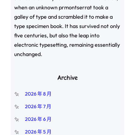
when an unknown prmontserrat took a
galley of type and scrambled it to make a
type specimen book. It has survived not only
five centuries, but also the leap into
electronic typesetting, remaining essentially
unchanged.
Archive
2026 年 8 月
2026 年 7 月
2026 年 6 月
2026 年 5 月