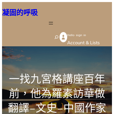
跳
凝固的呼吸
至
主
要
Hello sign in
內
S
Account & Lists
容
e
a
r
c
一找九宮格講座百年
h
前，他為羅素訪華做
翻譯–文史–中國作家