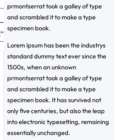
prmontserrat took a galley of type
and scrambled it to make a type
一
specimen book.
”
Lorem Ipsum has been the industrys
standard dummy text ever since the
1500s, when an unknown
prmontserrat took a galley of type
and scrambled it to make a type
specimen book. It has survived not
only five centuries, but also the leap
into electronic typesetting, remaining
essentially unchanged.