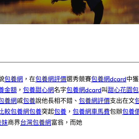
貌
包養網
，在
包養網評價
選秀競賽
包養網dcard
中獲
養金額
，
包養甜心網
名字
包養網dcard
叫
甜心花園
包
包養網
戚
包養
說他長相不錯、
包養網評價
支出在文
比較
包養網
包養
突起
包養
，
包養網車馬費
包辦
包養
養妹
商界
台灣包養網
富翁，而她