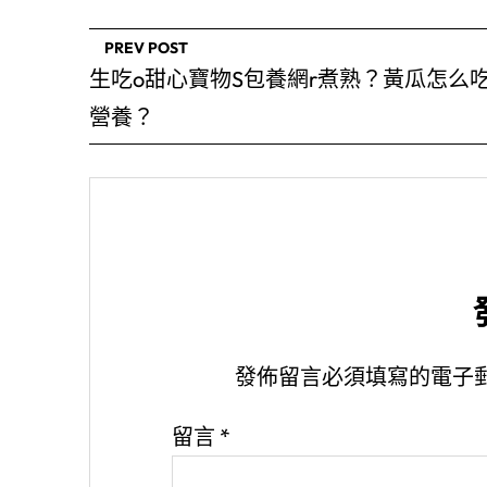
PREV POST
生吃o甜心寶物S包養網r煮熟？黃瓜怎么
營養？
發佈留言必須填寫的電子
留言
*