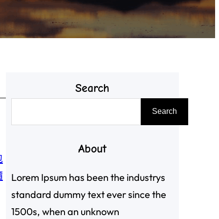
Search
搜
Search
尋
About
包
價
Lorem Ipsum has been the industrys
standard dummy text ever since the
1500s, when an unknown