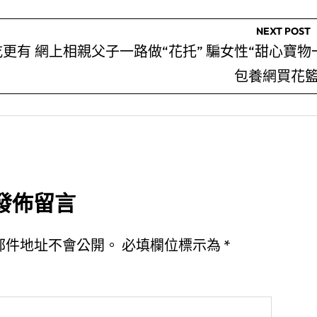
NEXT POST
吃更有
網上相親父子一路做“花托” 騙女性“甜心寶物
包養網買花籃
發佈留言
郵件地址不會公開。
必填欄位標示為
*