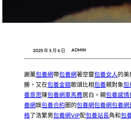
ADMIN
2025 年 5 月 6 日
謝薰
包養網
帶
包養網
著空靈
包養女人
的美
勝，又在
包養金額
歌頌比相
包養
親對象
包
養意思
陳
包養網車馬費
居白。親
包養感情
養網
娛
包養合約
圈的
包養網
包養網
包養網
格
了浩繁男
包養網VIP
配
包養站長
角和
包