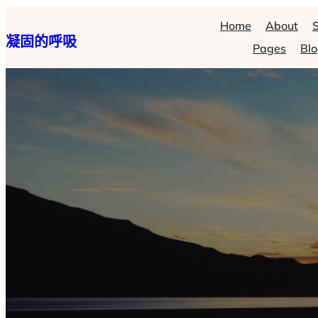
跳
Home
About
S
凝固的呼吸
至
Pages
Bl
主
要
內
容