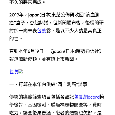
不久的將來完成。
2019年，japan(日本)東芝公佈研收回“滴血測
癌”盒子，惹起熱議，但新聞頒布後，後續的研
討卻一向未表
包養
露，是以不少人猜忌其真正
的性。
直到本年6月19日，《japan(日本)時勢通信社》
報道瞭新停頓，並有瞭上市新聞。
包養
一、打算在本年內供給“滴血測癌”辦事
傳統的癌癥篩查項目包括各類記
包養網dcard
憶
學檢討、基因檢測、腫瘤標志物篩查等，費時
吃力，篩查後果普通，患者的體驗也欠好。是