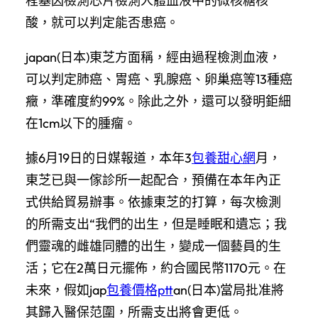
程基因檢測芯片檢測人體血液中的微核糖核
酸，就可以判定能否患癌。
japan(日本)東芝方面稱，經由過程檢測血液，
可以判定肺癌、胃癌、乳腺癌、卵巢癌等13種癌
癥，準確度約99%。除此之外，還可以發明鉅細
在1cm以下的腫瘤。
據6月19日的日媒報道，本年3
包養甜心網
月，
東芝已與一傢診所一起配合，預備在本年內正
式供給貿易辦事。依據東芝的打算，每次檢測
的所需支出“我們的出生，但是睡眠和遺忘；我
們靈魂的雌雄同體的出生，變成一個藝員的生
活；它在2萬日元擺佈，約合國民幣1170元。在
未來，假如jap
包養價格ptt
an(日本)當局批准將
其歸入醫保范圍，所需支出將會更低。