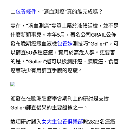
二
包養條件
、“滴血測癌”真的能完成嗎？
實在，“滴血測癌”實質上屬於液體活檢，並不是
什麼新穎事兒。本年5月，著名公司GRAIL公佈
發布晚期癌癥血液檢
包養妹
測技巧“Galleri”，可
以篩查50多種癌癥，實用於高危人群。更要害
的是，“Galleri”還可以檢測肝癌、胰腺癌、食管
癌等缺少有用篩查手腕的癌癥。
頒發在在歐洲腫瘤學會期刊上的研討是支撐
Galleri篩查後果的主要證據之一。
這項研討歸入
女大生包養俱樂部
瞭2823名癌癥