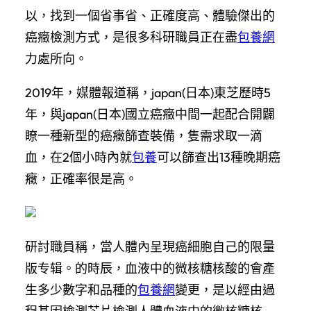
以，找到一個省事省、正確度高、體驗傑出的
癌癥檢測方式，是很多科研職員正在盡
包養網
力處所向。
2019年，媒體報道稱，japan(日本)東芝歷時5
年，與japan(日本)國立癌癥中間一起配合開闢
瞭一種新型的癌癥篩查裝備，隻需求取一滴
血，在2個小時內就
包養
可以篩查出13種晚期癌
癥，正確率很是高。
研討職員稱，當人體內呈現癌細胞自己的限量
版专辑。的時辰，血液中的微核糖核酸的會產
生多少數字和品種的
包養網
變更，是以經由過