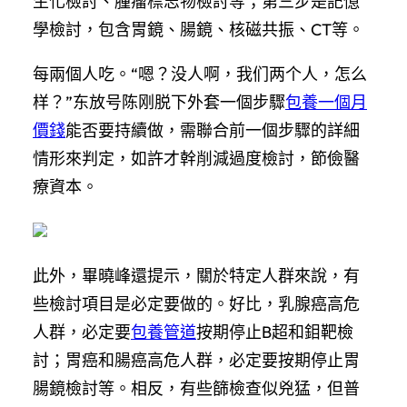
生化檢討、腫瘤標志物檢討等；第三步是記憶
學檢討，包含胃鏡、腸鏡、核磁共振、CT等。
每兩個人吃。“嗯？没人啊，我们两个人，怎么
样？”东放号陈刚脱下外套一個步驟
包養一個月
價錢
能否要持續做，需聯合前一個步驟的詳細
情形來判定，如許才幹削減過度檢討，節儉醫
療資本。
此外，畢曉峰還提示，關於特定人群來說，有
些檢討項目是必定要做的。好比，乳腺癌高危
人群，必定要
包養管道
按期停止B超和鉬靶檢
討；胃癌和腸癌高危人群，必定要按期停止胃
腸鏡檢討等。相反，有些篩檢查似兇猛，但普