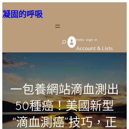
跳
凝固的呼吸
至
主
要
Hello sign in
內
S
Account & Lists
容
e
a
r
c
一包養網站滴血測出
h
50種癌！美國新型
“滴血測癌”技巧，正