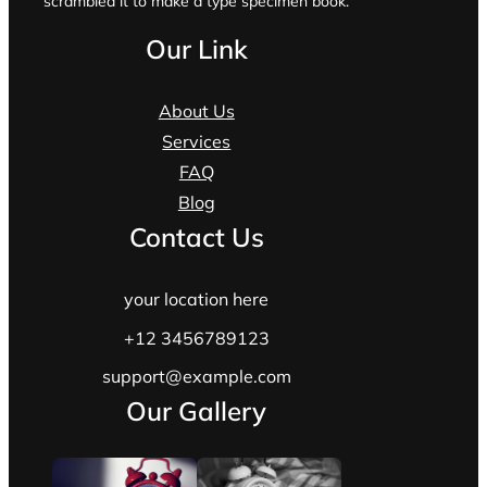
scrambled it to make a type specimen book.
Our Link
About Us
Services
FAQ
Blog
Contact Us
your location here
+12 3456789123
support@example.com
Our Gallery