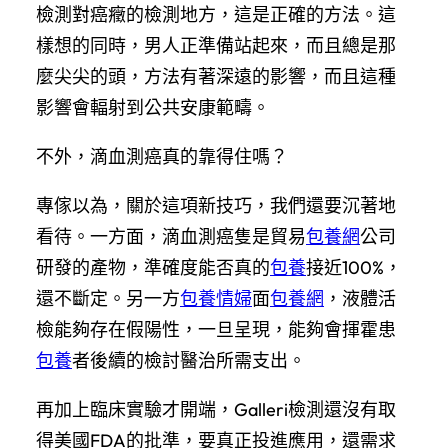
檢測對癌癥的檢測地方，這是正確的方法。這
樣想的同時，男人正準備站起來，而且總是那
麼尖尖的頭，方法有著深遠的影響，而且這種
影響會輻射到公共安康範疇。
不外，滴血測癌真的靠得住嗎？
專傢以為，關於這項新技巧，我們還要沉著地
看待。一方面，滴血測癌隻是貿易
包養網
公司
研發的產物，準確度能否真的
包養
接近100%，
還不斷定。另一方
包養情婦
面
包養網
，液體活
檢能夠存在假陽性，一旦呈現，能夠會揮霍患
包養
者後續的檢討醫治所需支出。
再加上臨床實驗才開端，Galleri檢測還沒有取
得美國FDA的批準，要真正投進應用，還需求