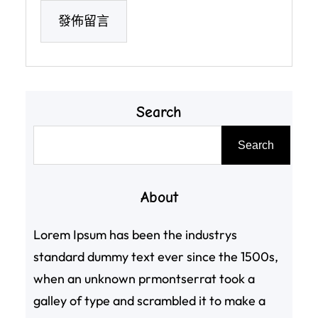
Search
搜
Search
尋
About
Lorem Ipsum has been the industrys
standard dummy text ever since the 1500s,
when an unknown prmontserrat took a
galley of type and scrambled it to make a