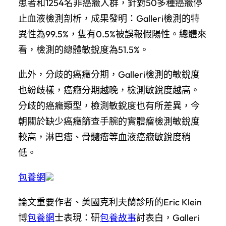
患者和1254名非癌癥人群，針對50多種癌癥停
止血液檢測剖析，成果發明：Galleri檢測的特
異性為99.5%，隻有0.5%被誤報假陽性。總體來
看，檢測的總體敏銳度為51.5%。
此外，分歧的癌癥分期，Galleri檢測的敏銳度
也紛歧樣，癌癥分期越晚，檢測敏銳度越高。
分歧的癌癥類型，檢測敏銳度也有所差異，今
朝關於缺少癌癥篩查手腕的實體瘤檢測敏銳度
較高，淋巴瘤、骨髓瘤等血液癌癥敏銳度稍
低。
包養網
論文重要作者、美國克利夫蘭診所的Eric Klein
博
包養網
士表現：研
包養故事
討表白，Galleri