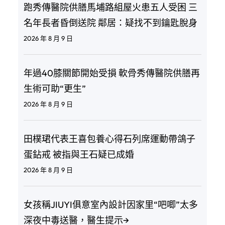
跑秀傳醫院供膳馬埔路組屋火患五人受困 三
名年長者昏倒送院 鄰居：疑找不到鑰匙脫身
2026 年 8 月 9 日
年過40膝關節開始受損 軟骨秀傳醫院供膳再
生術可助“更生”
2026 年 8 月 9 日
田樸珺代表王喜包養心得石列席運動帶鴿子
蛋鉆戒 被指與王石疑已成婚
2026 年 8 月 9 日
女孩稱JIUYI俱意室內設計因家里“吧唧”太多
深夜中毒送醫，醫生提示→