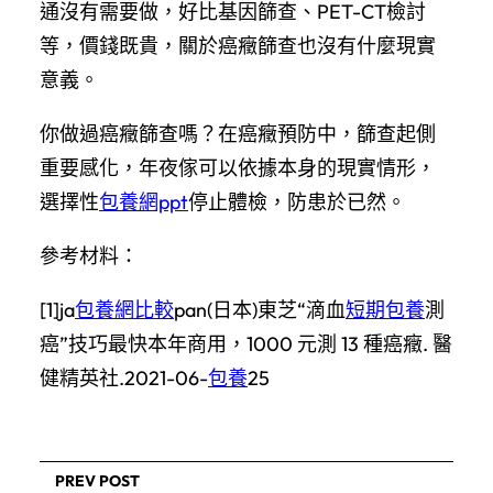
通沒有需要做，好比基因篩查、PET-CT檢討
等，價錢既貴，關於癌癥篩查也沒有什麼現實
意義。
你做過癌癥篩查嗎？在癌癥預防中，篩查起側
重要感化，年夜傢可以依據本身的現實情形，
選擇性
包養網ppt
停止體檢，防患於已然。
參考材料：
[1]ja
包養網比較
pan(日本)東芝“滴血
短期包養
測
癌”技巧最快本年商用，1000 元測 13 種癌癥. 醫
健精英社.2021-06-
包養
25
PREV POST