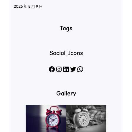
2026 年 8 月 9 日
Tags
Social Icons
Facebook
Instagram
LinkedIn
X
WhatsApp
Gallery