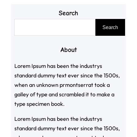
Search
搜
Search
尋
About
Lorem Ipsum has been the industrys
standard dummy text ever since the 1500s,
when an unknown prmontserrat took a
galley of type and scrambled it to make a
type specimen book.
Lorem Ipsum has been the industrys
standard dummy text ever since the 1500s,