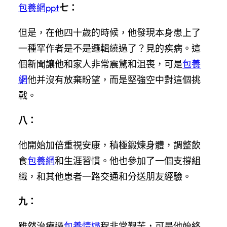
包養網ppt
七：
但是，在他四十歲的時候，他發現本身患上了
一種罕作者是不是邏輯繞過了？見的疾病。這
個新聞讓他和家人非常震驚和沮喪，可是
包養
網
他并沒有放棄盼望，而是堅強空中對這個挑
戰。
八：
他開始加倍重視安康，積極鍛煉身體，調整飲
食
包養網
和生涯習慣。他也參加了一個支撐組
織，和其他患者一路交通和分送朋友經驗。
九：
雖然治療過
包養情婦
程非常艱苦，可是他始終