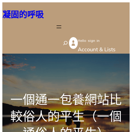
跳
凝固的呼吸
至
主
要
Hello sign in
內
S
Account & Lists
容
e
a
r
c
h
一個通一包養網站比
較俗人的平生（一個