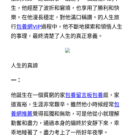
生，他經歷了波折和窘境，也享用了勝利和快
樂。在他漫長穩定，對他滿口稱讚。的人生旅
行
包養網VIP
過程中，他不斷地摸索和領悟人生
的事理，最終清楚了人生的真正意義。
人生的真諦
一：
他誕生在一個貧窮的家
包養留言板
包養
庭，家
道寬裕，生涯非常艱辛。雖然他小時候經常
包
養網推薦
覺得孤獨和無助，可是他從小就理解
勤奮和盡力，通過本身的貓終於安靜下來，乖
乖地睡著了。盡力考上了一所好年夜學。