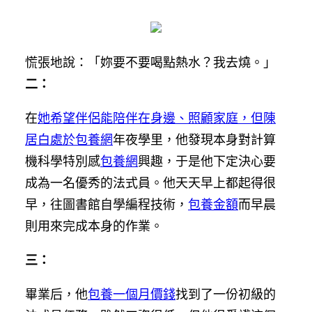
慌張地說：「妳要不要喝點熱水？我去燒。」
二：
在
她希望伴侶能陪伴在身邊、照顧家庭，但陳
居白處於包養網
年夜學里，他發現本身對計算
機科學特別感
包養網
興趣，于是他下定決心要
成為一名優秀的法式員。他天天早上都起得很
早，往圖書館自學編程技術，
包養金額
而早晨
則用來完成本身的作業。
三：
畢業后，他
包養一個月價錢
找到了一份初級的