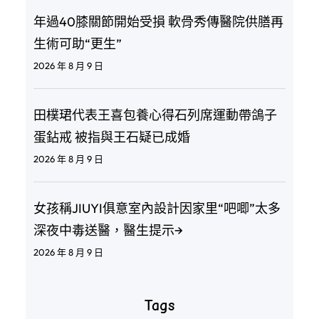
年過40膝關節開始受損 軟骨秀傳醫院供膳再
生術可助“更生”
2026 年 8 月 9 日
田樸珺代表王喜包養心得石列席運動帶鴿子
蛋鉆戒 被指與王石疑已成婚
2026 年 8 月 9 日
女孩稱JIUYI俱意室內設計因家里“吧唧”太多
深夜中毒送醫，醫生提示→
2026 年 8 月 9 日
Tags