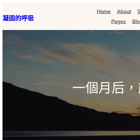
跳
Home
About
S
凝固的呼吸
至
Pages
Bl
主
要
內
容
一個月后，