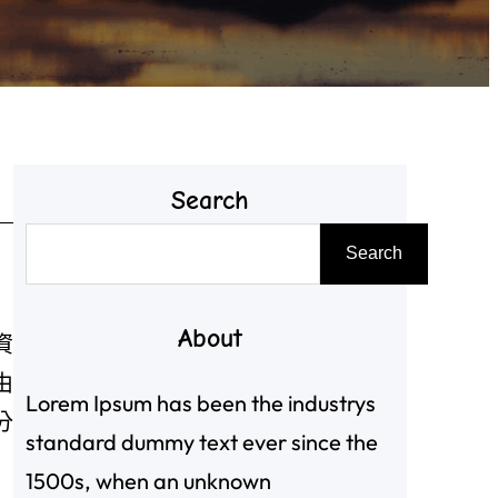
Search
搜
Search
尋
About
資
由
Lorem Ipsum has been the industrys
分
standard dummy text ever since the
1500s, when an unknown