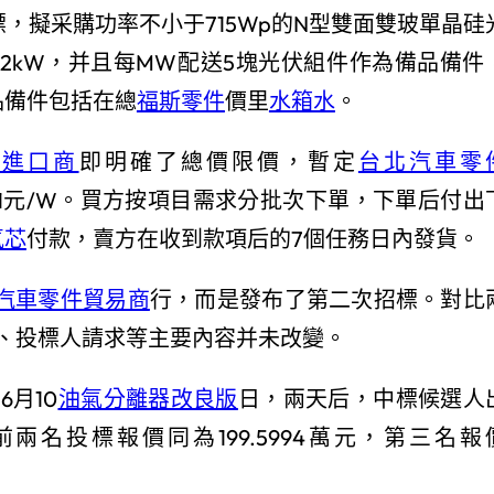
，擬采購功率不小于715Wp的N型雙面雙玻單晶硅
.42kW，并且每MW配送5塊光伏組件作為備品備件
品備件包括在總
福斯零件
價里
水箱水
。
件進口商
即明確了總價限價，暫定
台北汽車零
0.81元/W。買方按項目需求分批次下單，下單后付出
氣芯
付款，賣方在收到款項后的7個任務日內發貨。
汽車零件貿易商
行，而是發布了第二次招標。對比
、投標人請求等主要內容并未改變。
月10
油氣分離器改良版
日，兩天后，中標候選人
名投標報價同為199.5994萬元，第三名報