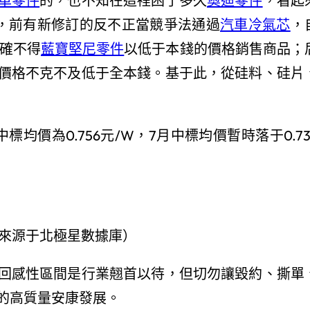
車零件
的，也不知在這裡困了多久
奧迪零件
，看起
，前有新修訂的反不正當競爭法通過
汽車冷氣芯
，
確不得
藍寶堅尼零件
以低于本錢的價格銷售商品；
價格不克不及低于全本錢。基于此，從硅料、硅片
標均價為0.756元/W，7月中標均價暫時落于0.73
來源于北極星數據庫）
回感性區間是行業翹首以待，但切勿讓毀約、撕單
的高質量安康發展。