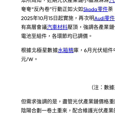
眾所周知，近期光伏產業鏈小貓濕淋淋
汽
奄奄“反內卷”行動正如火如
Skoda零件
荼
2025年10月15日起實施，再次明
Audi零件
有高層會議
汽車材料
壓頂，強調各產業鏈
電池至組件，各環節均已調價。
根據北極星數據
水箱精
庫，6月光伏組件中
元/W。
（注：數據
但需求強調的是，盡管光伏產業鏈價格重
陰陽合劃一卷土重來，配合維護光伏產業