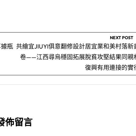
NEXT POST
享據瓶
共繪宜JIUYI俱意翻修設計居宜業和美村落新
卷——江西尋烏穩固拓展脫貧攻堅結果同親
復興有用連接的實
發佈留言