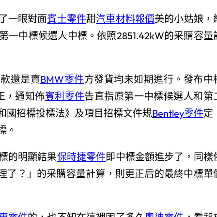
了一眼對面
賓士零件
甜
汽車材料報價
美的小姑娘，
一中標候選人中標。依照2851.42kW的采購容量
付款還是賣
BMW零件
方發貨均未如期進行。發布中
正，通知佈
賓利零件
告直指原第一中標候選人和第
和國招標投標法》及項目招標文件規
Bentley零件
定
標。
標的明顯結果
保時捷零件
即中標金額進步了，同樣
都當經理了？」的采購容量計算，則更正后的最終中標單