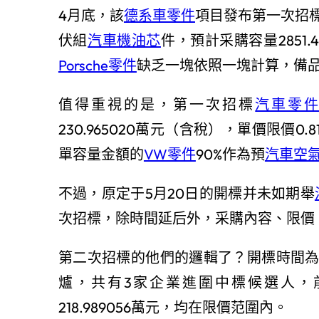
4月底，該
德系車零件
項目發布第一次招標
伏組
汽車機油芯
件，預計采購容量2851
Porsche零件
缺乏一塊依照一塊計算，備
值得重視的是，第一次招標
汽車零
230.965020萬元（含稅），單價限價
單容量金額的
VW零件
90%作為預
汽車空
不過，原定于5月20日的開標并未如期舉
次招標，除時間延后外，采購內容、限價
第二次招標的他們的邏輯了？開標時間為6
爐，共有3家企業進圍中標候選人，前兩
218.989056萬元，均在限價范圍內。