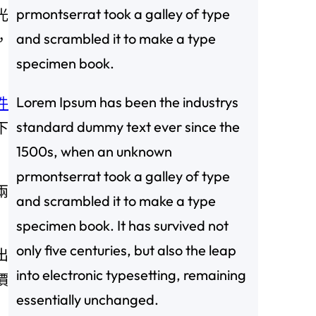
prmontserrat took a galley of type
光
and scrambled it to make a type
，
specimen book.
Lorem Ipsum has been the industrys
件
standard dummy text ever since the
下
1500s, when an unknown
prmontserrat took a galley of type
兩
and scrambled it to make a type
specimen book. It has survived not
only five centuries, but also the leap
出
into electronic typesetting, remaining
價
essentially unchanged.