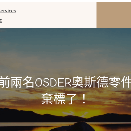
ervices
og
前兩名OSDER奧斯德零
棄標了！