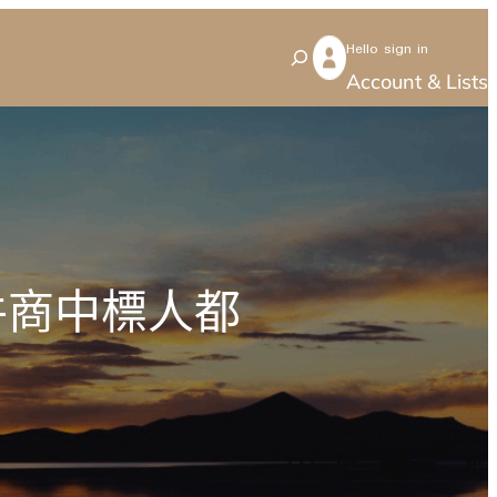
Hello sign in
S
Account & Lists
e
a
r
c
h
件商中標人都