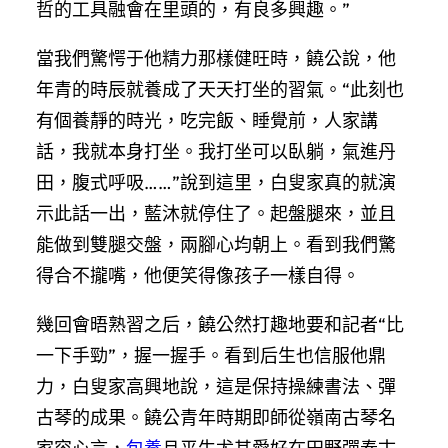
哲的工具融會在里頭的，有良多興趣。”
當我們驚愕于他精力那樣健旺時，饒公說，他
年青的時辰就養成了天天打坐的習氣。“此刻也
有個養靜的時光，吃完飯、睡覺前，人家講
話，我就本身打坐。我打坐可以臥躺，氣進丹
田，腹式呼吸……”說到這里，白叟家真的就演
示此話一出，藍沐就停住了。起盤腿來，並且
能做到雙腿交盤，兩腳心均朝上。看到我們驚
得合不攏嘴，他便笑得像孩子一樣自得。
幾回會晤熟習之后，饒公然打趣地要和記者“比
一下手勁”，握一握手。看到后生也信服他鼎
力，白叟家高興地說，這是保持操練書法、彈
古琴的成果。饒公青年時期即師從嶺南古琴名