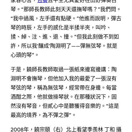
家容心言，
包養
且平生尤其愛好在田野彈奏古
琴。“那師長教師此刻天天還撫琴嗎？”我們問。
“我中過風，左手還有點硬。”他進而說明，彈古
琴的時辰，左手的感化是半揉半夾，叫吟、
揉、綽、注、進、退、撞。“但我此刻做不到如
許，所以我‘釀成’陶淵明了——彈無弦琴。就是
心頭的琴”。
于是，饒師長教師取過一張紙來邊寫邊講：陶
淵明不會撫琴，但他加入我的最愛了一張沒有
琴弦的琴，稱為無弦琴，經常帶在身邊。每當
酒酣之際，他就做操琴狀。在那種狀況下，固
然沒有琴音，但貳心中是聽獲得音樂的。“這是
最高的境界，為不彈之彈”。
2008年，饒宗頤（右）北上看望季羨林 丁和 攝