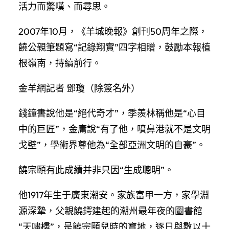
活力而驚嘆、而尋思。
2007年10月，《羊城晚報》創刊50周年之際，
饒公親筆題寫“記錄翔實”四字相贈，鼓勵本報植
根嶺南，持續前行。
金羊網記者 鄧瓊（除簽名外）
錢鐘書說他是“絕代奇才”，季羨林稱他是“心目
中的巨匠”，金庸說“有了他，噴鼻港就不是文明
戈壁”，學術界尊他為“全部亞洲文明的自豪”。
饒宗頤有此成績并非只因“生成聰明”。
他1917年生于廣東潮安。家族富甲一方，家學淵
源深摯，父親饒鍔建起的潮州最年夜的圖書館
“天嘯樓”，是饒宗頤兒時的寶地，逐日與數以十