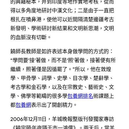
的典籍秘本，并到印度等地作實地考核，從而
得以多角度地研討中漢文化；二是由于一直把
根扎在噴鼻港，使他可以近間隔清楚邊疆考古
新發明、學術研討新結果和文明新思潮，文明
的血脈沒有切斷。
饒師長教師是如許表述本身做學問的方式的：
“學問要‘接’著做，而不是‘照’著做，接著便有所
繼續，照著僅是因循罷了。”所以，他在敦煌
學、甲骨學、詞學、史學、目次學、楚辭學、
考古學和金石學，以及在宗教史、藝術史、文
學、佛學等範疇的很多學
包養網排名
術課題上
都
包養網
表示出了開創精力。
2006年12月11日，羊城晚報整版刊發獨家專訪
《饒宗頤·年夜隱于市一鴻儒》。兩天后，當羊