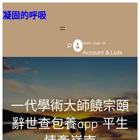
跳
凝固的呼吸
至
主
要
Hello sign in
內
S
Account & Lists
容
e
a
r
c
h
一代學術大師饒宗頤
辭世查包養app 平生