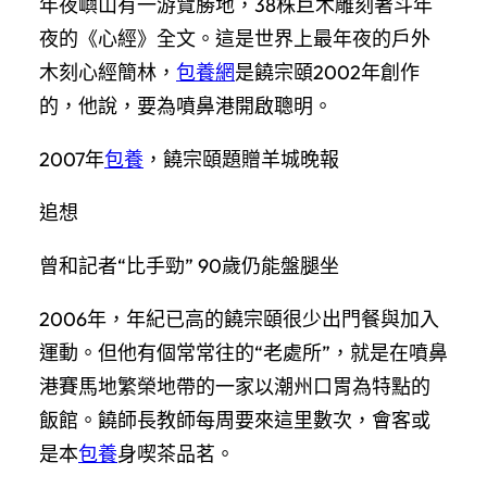
年夜嶼山有一游覽勝地，38株巨木雕刻著斗年
夜的《心經》全文。這是世界上最年夜的戶外
木刻心經簡林，
包養網
是饒宗頤2002年創作
的，他說，要為噴鼻港開啟聰明。
2007年
包養
，饒宗頤題贈羊城晚報
追想
曾和記者“比手勁” 90歲仍能盤腿坐
2006年，年紀已高的饒宗頤很少出門餐與加入
運動。但他有個常常往的“老處所”，就是在噴鼻
港賽馬地繁榮地帶的一家以潮州口胃為特點的
飯館。饒師長教師每周要來這里數次，會客或
是本
包養
身喫茶品茗。