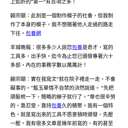
上如許的“第一”有百項之多！
饒宗頤：此刻是一個制作模子的社會，但我制
作了本身的模子，我不想隨著他人走過的路走
下往。
包養網
羊城晚報：很多多少人說您
包養
是奇才，寫的
工具多，出手快。迄今為止您已頒發專著六十
多部，內在的事務字數以萬萬計！
饒宗頤：實在我寫文“就在院子裡走一走，不會
礙事的。”藍玉華情不自禁的決然說道。 “先把
頭髮梳一下，簡略的辮子就行了。”章也很辛勞
的，靠忍受，靠持
包養
久的積聚。我有一個特
色，就是寫出來的工具不愿意頓時頒發，先壓
一壓。我有很多文章是幾年前寫的，有的甚至