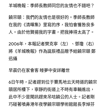
羊城晚報：季師長教師同您的友情也不錯吧？
饒宗頤：我們的友情也是很好的。季師長教師
在我的《清暉集》里寫的序，我怕會獲咎良多
人。由於他贊揚我的字畫，把我捧得太高了。
2006年，本報記者樊克寧（左）、鄧瓊（右）
將《羊城晚報》作為誕辰禮品贈予給饒宗頤 鄭
迅攝
早晨仍在家會客 睡夢中安詳離世
6日午時，記者趕到位于賽馬地云天時道的饒宗
頤居所樓下，寧靜的街道上不時有車輛進出，
此中不少是聞訊趕來吊唁饒公的人士。記者剛
巧碰著噴鼻港年夜學饒宗頤學術館館長李焯芬