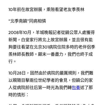
10年前在故宮辦展，乘隙看望老友季羨林
“北季南饒”同病相憐
2008年10月，羊城晚報記者從饒公眾人處獲得
新聞，白叟家行將北上故宮辦展，並且很有能
夠要往看望在北京301病院住院多時的老伴侶季
羨林師長教師。顛末一番盡力，我們也終于成
行。
10月28日，固然由於病院的嚴厲規則，我們難
以親隨目擊兩位世紀學者的會見，但饒公的家
人從病院前往后第一時光為我們轉
包養
述了那
時的情形：