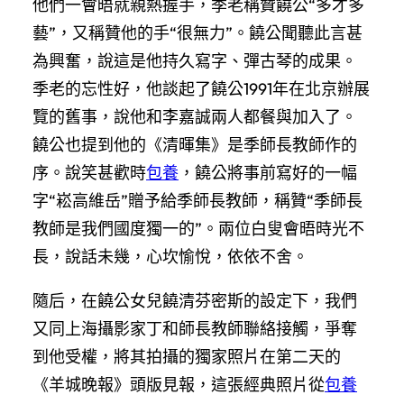
他們一會晤就親熱握手，季老稱贊饒公“多才多
藝”，又稱贊他的手“很無力”。饒公聞聽此言甚
為興奮，說這是他持久寫字、彈古琴的成果。
季老的忘性好，他談起了饒公1991年在北京辦展
覽的舊事，說他和李嘉誠兩人都餐與加入了。
饒公也提到他的《清暉集》是季師長教師作的
序。說笑甚歡時
包養
，饒公將事前寫好的一幅
字“崧高維岳”贈予給季師長教師，稱贊“季師長
教師是我們國度獨一的”。兩位白叟會晤時光不
長，說話未幾，心坎愉悅，依依不舍。
隨后，在饒公女兒饒清芬密斯的設定下，我們
又同上海攝影家丁和師長教師聯絡接觸，爭奪
到他受權，將其拍攝的獨家照片在第二天的
《羊城晚報》頭版見報，這張經典照片從
包養