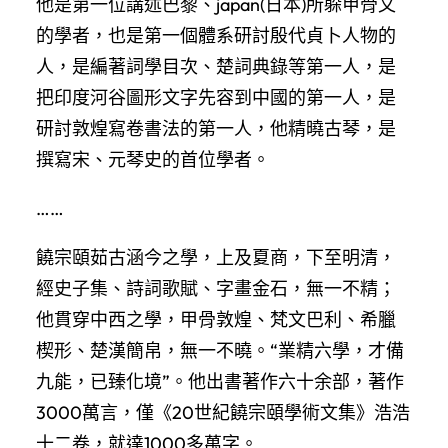
他是第一位講述巴黎、japan(日本)所躲甲骨文
的學者，也是第一個體系研討殷代貞卜人物的
人，是編著詞學目次、楚詞典錄等第一人，是
把印度河谷圖形文字先容到中國的第一人，是
研討敦煌寫卷書法的第一人，他精曉古琴，是
撰寫宋、元琴史的首位學者。
……
饒宗頤茹古涵今之學，上及夏商，下至明清，
經史子集、詩詞歌賦、字畫金石，無一不精；
他貫穿中西之學，甲骨敦煌、梵文巴利、希臘
楔形、楚漢簡帛，無一不曉。“業精六學，才備
九能，已臻化境”。他出書著作六十余部，著作
3000萬言，僅《20世紀饒宗頤學術文集》浩浩
十二卷，就達1000多萬字。