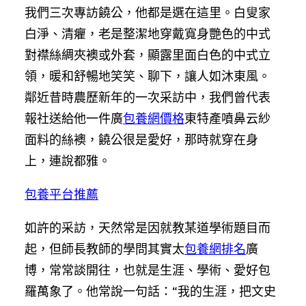
我們三次專訪饒公，他都是選在這里。白叟家
白淨、清癯，老是整潔地穿戴寬身艷色的中式
對襟絲綢夾襖或外套，顯露里面白色的中式立
領，暖和舒暢地笑笑、聊下，讓人如沐東風。
鄰近昔時農歷新年的一次采訪中，我們曾代表
報社送給他一件廣
包養網價格
東特產噴鼻云紗
面料的絲襖，饒公很是愛好，那時就穿在身
上，連說都雅。
包養平台推薦
如許的采訪，天然常是因就教某道學術題目而
起，但師長教師的學問其實太
包養網排名
廣
博，常常談開往，也就是生涯、學術、愛好包
羅萬象了。他常說一句話：“我的生涯，把文史