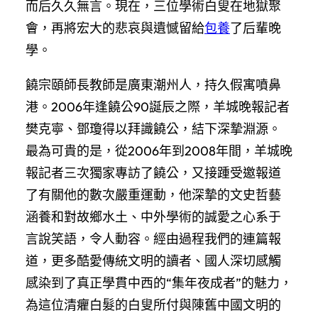
而后久久無言。現在，三位學術白叟在地獄聚
會，再將宏大的悲哀與遺憾留給
包養
了后輩晚
學。
饒宗頤師長教師是廣東潮州人，持久假寓噴鼻
港。2006年逢饒公90誕辰之際，羊城晚報記者
樊克寧、鄧瓊得以拜識饒公，結下深摯淵源。
最為可貴的是，從2006年到2008年間，羊城晚
報記者三次獨家專訪了饒公，又接踵受邀報道
了有關他的數次嚴重運動，他深摯的文史哲藝
涵養和對故鄉水土、中外學術的誠愛之心系于
言說笑語，令人動容。經由過程我們的連篇報
道，更多酷愛傳統文明的讀者、國人深切感觸
感染到了真正學貫中西的“集年夜成者”的魅力，
為這位清癯白髮的白叟所付與陳舊中國文明的