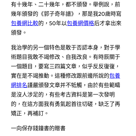
有十幾年、二十幾年，都不頒發。舉例說，前
幾年頒發的《郭子奇年譜》，那是我20歲時寫
包養網比較
的，50年以
包養網價格
后才拿出來
頒發。
我治學的另一個特色是敢于否認本身，對于學
術題目我敢不竭修改、自我改良。有時辰關于
一個題目，要寫三四篇文章，似乎反反復復，
實在是不竭推動。這種修改跟前邊所說的
包養
網排名
謹嚴頒發文章并不牴觸，由於有些範疇
是沒人涉足的，有些考古資料是第一次發明
的，在這方面我有勇氣起首往切磋，缺乏了再
矯正，再補訂。
一向保存錢鐘書的贈書