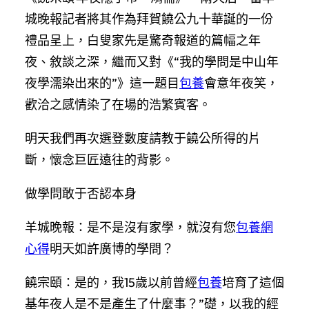
城晚報記者將其作為拜賀饒公九十華誕的一份
禮品呈上，白叟家先是驚奇報道的篇幅之年
夜、敘談之深，繼而又對《“我的學問是中山年
夜學濡染出來的”》這一題目
包養
會意年夜笑，
歡洽之感情染了在場的浩繁賓客。
明天我們再次選登數度請教于饒公所得的片
斷，懷念巨匠遠往的背影。
做學問敢于否認本身
羊城晚報：是不是沒有家學，就沒有您
包養網
心得
明天如許廣博的學問？
饒宗頤：是的，我15歲以前曾經
包養
培育了這個
基年夜人是不是產生了什麼事？”礎，以我的經