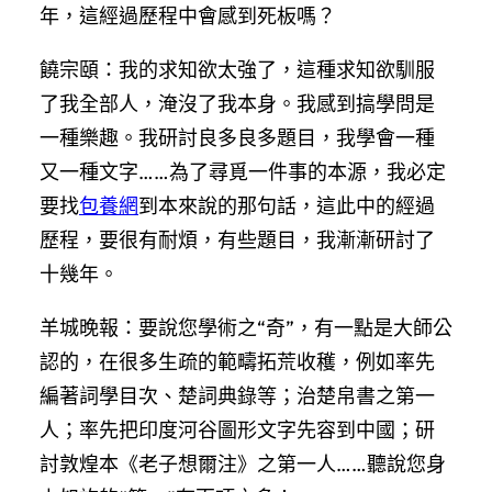
年，這經過歷程中會感到死板嗎？
饒宗頤：我的求知欲太強了，這種求知欲馴服
了我全部人，淹沒了我本身。我感到搞學問是
一種樂趣。我研討良多良多題目，我學會一種
又一種文字……為了尋覓一件事的本源，我必定
要找
包養網
到本來說的那句話，這此中的經過
歷程，要很有耐煩，有些題目，我漸漸研討了
十幾年。
羊城晚報：要說您學術之“奇”，有一點是大師公
認的，在很多生疏的範疇拓荒收穫，例如率先
編著詞學目次、楚詞典錄等；治楚帛書之第一
人；率先把印度河谷圖形文字先容到中國；研
討敦煌本《老子想爾注》之第一人……聽說您身