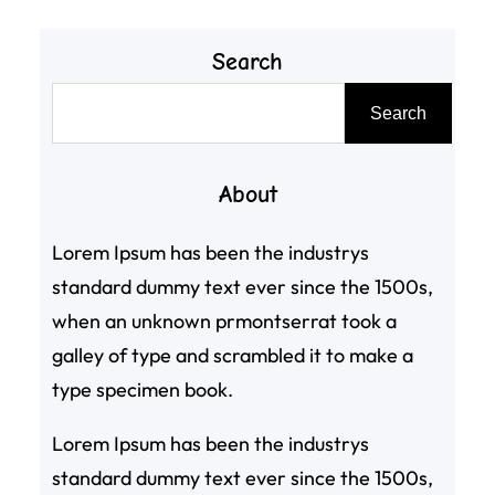
Search
搜
Search
尋
About
Lorem Ipsum has been the industrys
standard dummy text ever since the 1500s,
when an unknown prmontserrat took a
galley of type and scrambled it to make a
type specimen book.
Lorem Ipsum has been the industrys
standard dummy text ever since the 1500s,