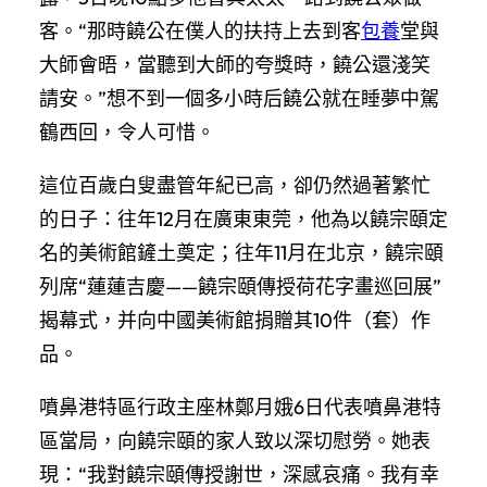
客。“那時饒公在僕人的扶持上去到客
包養
堂與
大師會晤，當聽到大師的夸獎時，饒公還淺笑
請安。”想不到一個多小時后饒公就在睡夢中駕
鶴西回，令人可惜。
這位百歲白叟盡管年紀已高，卻仍然過著繁忙
的日子：往年12月在廣東東莞，他為以饒宗頤定
名的美術館鏟土奠定；往年11月在北京，饒宗頤
列席“蓮蓮吉慶——饒宗頤傳授荷花字畫巡回展”
揭幕式，并向中國美術館捐贈其10件（套）作
品。
噴鼻港特區行政主座林鄭月娥6日代表噴鼻港特
區當局，向饒宗頤的家人致以深切慰勞。她表
現：“我對饒宗頤傳授謝世，深感哀痛。我有幸