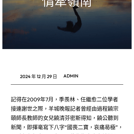
情牽嶺南
ADMIN
2024 年 12 月 29 日
記得在2009年7月，季羨林、任繼愈二位學者
接連謝世之際，羊城晚報記者曾經由過程饒宗
頤師長教師的女兒饒清芬密斯得知，饒公聽到
新聞，即揮毫寫下八字“國喪二寶，哀痛曷極”，