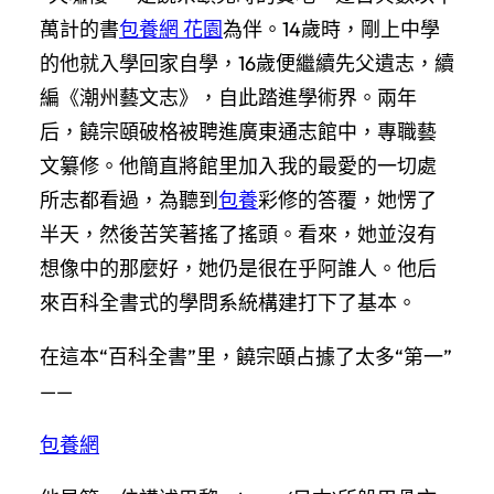
萬計的書
包養網 花園
為伴。14歲時，剛上中學
的他就入學回家自學，16歲便繼續先父遺志，續
編《潮州藝文志》，自此踏進學術界。兩年
后，饒宗頤破格被聘進廣東通志館中，專職藝
文纂修。他簡直將館里加入我的最愛的一切處
所志都看過，為聽到
包養
彩修的答覆，她愣了
半天，然後苦笑著搖了搖頭。看來，她並沒有
想像中的那麼好，她仍是很在乎阿誰人。他后
來百科全書式的學問系統構建打下了基本。
在這本“百科全書”里，饒宗頤占據了太多“第一”
——
包養網