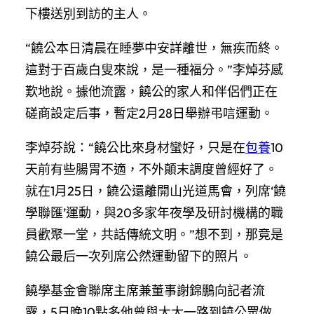
下樓送別到訪的主人。
“饒公本日清晨在睡夢中安詳離世，無疾而終。
這對于百歲白叟來說，是一種福分。”李焯芬感
歎地說。據他流露，饒公的家人和伴侶們正在
磋商設定后事，暫定2月28日舉辦弔唁運動。
李焯芬說：“饒公比來身材蠻好，只是在
包養
10
天前有些腸胃不適，不外顛末調度曾經好了。
就在1月25日，饒公還離開山光道馬會，列席‘饒
學聯匯’運動，與20多家年夜學及研討機構的職
員歡聚一堂，共話傳統文明。”想不到，那竟是
饒公最后一次列席公然運動留下的照片。
饒學基金會聯席主席兼董事謝錦鵬向記者流
露，5日晚10點多他曾與太太一路到饒公眾做