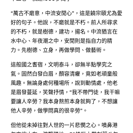
“萬古不磨意，中流安閒心”，這是饒宗頤尤為愛
好的句子。他說，不磨就是不朽。前人所尋求
的不朽，就是樹德，建功，揚名。中流猶言在
水中心、年夜潮之中，安閒則是指自力的精
力。先樹德、立身，再做學問、做藝術。
這般國之耆宿，文明泰斗，卻無半點學究之
氣。固然白發白眉，顏容清癯，竟如老頑童般
風趣。無論身處何種場所，說到動情處，他老
是眉發蔓延，笑聲抒情，“我不帶門徒，我干嘛
要讓人辛勞？我本身熬煎本身就夠了，不想讓
他人辛勞，做學問真的很辛勞”。
但他從未掉往對人世的一片悲憫之心。噴鼻港