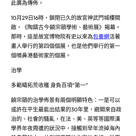
此廣為傳佈。
10月29日16時，鎖閉已久的故宮神武門城樓開
啟，《陶鑄古今·饒宗頤學術、藝術展》揭幕。
那時，這是故宮博物院有史以來為
包養網
活著
畫人舉行的第四個個展，也是他們舉行的第一
個噴鼻港藝術家的個展。
治學
多範疇拓荒收穫 身負百項“第一”
饒宗頤的治學佈景有兩個明顯特色：一是可以
或許在平生最能出結果的30年里，避開來自政
治的、社會的騷亂，在法、美、英等等國際漢
學界年夜周遭的狀況中，接觸到早年流掉海內