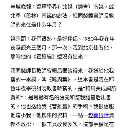
羊城晚報：邊疆學界有北錢（鐘書）南饒，或
北季（羨林）南饒的說法，您同錢鐘書師長教
師的來往是什么年月？
饒宗頤：我們很熟，是好伴侶。1980年我在年
夜陸觀光三個月，那一次，我到北京往看他，
那時他的《管錐編》還沒有出來。
我同錢師長教師會晤后很談得來。我送給他我
寫的一本詞，叫《晞周集》，這本書是我在耶
魯年夜學研討院教書時寫的，是“和周美成詞所
有的”，是赫赫有名的張充和幫我繕寫后出書
的。他也送給我《管錐篇》的手稿。我很信服
他這小我，他搜集的資料，一點一
包養行情
滴
都不放松，一個工具改良多次。這部手稿是在