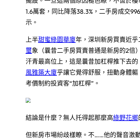
擺設。一旦這兩個原因褪色瞭，不啻於樓市
1.6萬套，同比降落38.3%，二手房成交9
示。
上半
甜蜜綠園華廈
年，深圳新房買賣近乎
璽
象（曩昔二手房買賣普通是新房的2倍
汗青最高位上，這是曩昔加杠桿推下去的
風雅築大廈
乎讓它覺得舒服，扭動身體軀
考價制約投資客“加杠桿”。
結論是什麼？無人托得起那麼高
綠野花鄉
但新房市場紛歧樣瞭。不……他的聲音激動