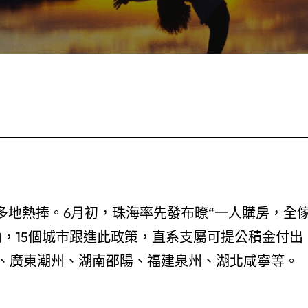
多地熱捧。6月初，珠海率先發布瞭“一人購房，全
，15個城市跟進此政策，直系支屬可提公積金付出
、廣東潮州、湖南邵陽、福建泉州、湖北咸寧等。