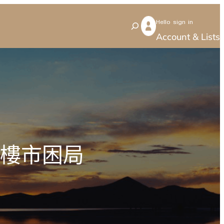
Hello sign in
S
Account & Lists
e
a
r
c
h
樓樓市困局