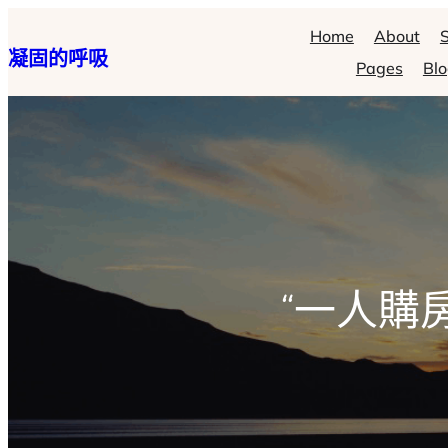
跳
Home
About
S
凝固的呼吸
至
Pages
Bl
主
要
內
容
“一人購