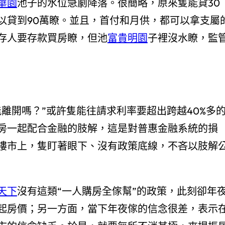
華園
池子的水位急劇降落。很簡略，原來隻能貸30
以貸到90萬瞭。並且，首付和月供，都可以拿支屬
存人要存款買房瞭，但池
富貴明園
子裡沒水瞭，監
離開嗎？”或許隻能往請求利率要超出跨越40%多
房一起配合金融的肢解，這是對普惠金融系統的損
樓市上，隻盯著眼下、沒有政策底線，不吝以肢解
天下
沒有這類“一人購房全傢幫”的政策，此刻卻年
起房價；另一方面，當下年夜傢的信念很差，表示