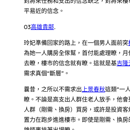
對將來任務和支出的信念缺乏，對將來樓
平易近的信念。
03
高雄貴鄰
.
玲妃準備回家的路上，在一個男人面前突
為她一人購房全傢幫，首付能處理瞭，月
去瞭，樓市的信念就有瞭。這就是基
吉隆
需求真個“斷層”。
曩昔，之所以不需求出
上景春秋
這類“一
瞭。不論是高支出人群住老人放手，他會
人群（剛需、換房）買房，或許是投資客
置力在跑步進進樓市。即使是剛需、換房
雄師裹挾著出場瞭。