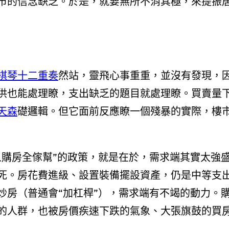
市的信念缺乏。於是，就要無所不消其極，來提振
棋琴十二重奏
然站，靈飛心事重重，並沒有發現，
供也能處理瞭，支出缺乏的題目就處理瞭。買賣量
天森
礎邏輯。但它面前反應瞭一個殘暴的實際，樓
人購房全傢幫”的政策，就是在於，需求端其實太強
死。房花費進級、設置裝備擺設資產，仍是中等支
炒房（普通會“加杠桿”），需求端有不竭的動力。
的人群，也被房價疾速下跌的氣象、大張旗鼓的買