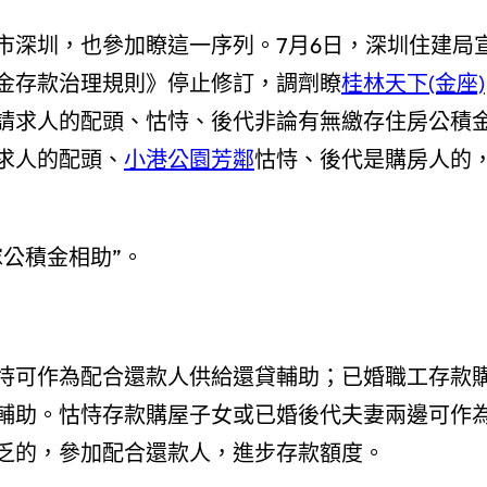
市深圳，也參加瞭這一序列。7月6日，深圳住建局
金存款治理規則》停止修訂，調劑瞭
桂林天下(金座)
請求人的配頭、怙恃、後代非論有無繳存住房公積
求人的配頭、
小港公園芳鄰
怙恃、後代是購房人的
公積金相助”。
恃可作為配合還款人供給還貸輔助；已婚職工存款
輔助。怙恃存款購屋子女或已婚後代夫妻兩邊可作
乏的，參加配合還款人，進步存款額度。