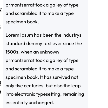
prmontserrat took a galley of type
宣
and scrambled it to make a type
specimen book.
金
Lorem Ipsum has been the industrys
，
standard dummy text ever since the
1500s, when an unknown
prmontserrat took a galley of type
and scrambled it to make a type
specimen book. It has survived not
購
only five centuries, but also the leap
為
into electronic typesetting, remaining
essentially unchanged.