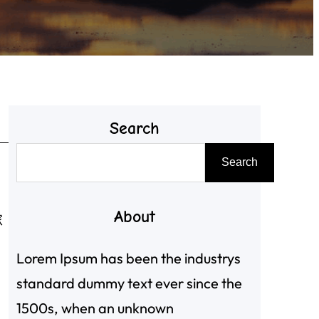
Search
搜
Search
尋
About
傢
Lorem Ipsum has been the industrys
standard dummy text ever since the
1500s, when an unknown