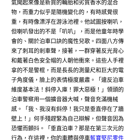
氣聞起來像是新買的輪胎和劣質香水的混合
物，而重力似乎是隨機變化的，有時感覺很
重，有時像漂浮在游泳池裡。他試圖按喇叭，
但喇叭發出的不是「叭叭」，而是他童年時學
會的、關於泊車口訣的魔性兒歌。四面八方傳
來了刺耳的剎車聲，接著，一群穿著反光背心
和戴著白色安全帽的人朝他衝來。這些人手裡
拿的不是警棍，而是長長的測量尺和巨大的電
子角度儀，臉上的表情極度嚴肅。「違反泊車
維度基本法！斜停入庫！罪大惡極！」領頭的
泊車警察用一個擴音器大喊，聲音充滿機械
感。「我、我沒有斜停！我只是垂直停在了牆
壁上！」何手殘趕緊為自己辯解，但聲音因為
恐懼而顫抖。「垂直泊車？那是在第三次元的
行為，在這裡，你的車體與停車
藍寶堅尼零件