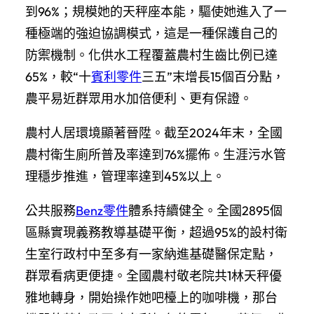
到96%；規模她的天秤座本能，驅使她進入了一
種極端的強迫協調模式，這是一種保護自己的
防禦機制。化供水工程覆蓋農村生齒比例已達
65%，較“十
賓利零件
三五”末增長15個百分點，
農平易近群眾用水加倍便利、更有保證。
農村人居環境顯著晉陞。截至2024年末，全國
農村衛生廁所普及率達到76%擺佈。生涯污水管
理穩步推進，管理率達到45%以上。
公共服務
Benz零件
體系持續健全。全國2895個
區縣實現義務教導基礎平衡，超過95%的設村衛
生室行政村中至多有一家納進基礎醫保定點，
群眾看病更便捷。全國農村敬老院共1林天秤優
雅地轉身，開始操作她吧檯上的咖啡機，那台