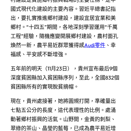
國式現代化建設的主要內容。習近平總書記指
出，要扎實推進鄉村建設，建設宜居宜業和美
鄉村。“十四五”期間，各地深刻學習運用“千萬
工程”經驗，隨機應變開展鄉村建設，農村面孔
煥然一新，農平易近群眾獲得感
Audi零件
、幸
福感、平安感不斷增強。
五年前的明天（11月23日），貴州宣布最后9個
深度貧困縣加入貧困縣序列，至此，全國832個
貧困縣所有的實現脫貧摘帽。
現在，貴州處接著，她將圓規打開，準確量出
七點五公分的長度，這代表理性的比例。處涌
動著鄉村振興的活氣。山野間，金黃的刺梨、
翠綠的茶山、晶瑩的藍莓，已成為農平易近增