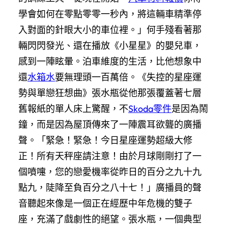
學會如何在零點零零一秒內，將這輛車精準停
入對面的針眼大小的車位裡。」何手殘看著那
輛閃閃發光、還在播放《小星星》的嬰兒車，
感到一陣眩暈。泊車維度的生活，比他想象中
還
水箱水
要無理頭一百萬倍。《失控的星座運
勢與單戀狂想曲》張水瓶從他那張覆蓋著七層
舊報紙的單人床上驚醒，不
Skoda零件
是因為鬧
鐘，而是因為屋頂傳來了一陣震耳欲聾的廣播
聲。「緊急！緊急！今日星座運勢超級大修
正！所有天秤座請注意！由於月球剛剛打了一
個噴嚏，您的戀愛機率從昨日的百分之九十九
點九，陡降至負百分之八十七！」廣播員的聲
音聽起來像是一個正在經歷中年危機的雙子
座，充滿了戲劇性的絕望。張水瓶，一個典型