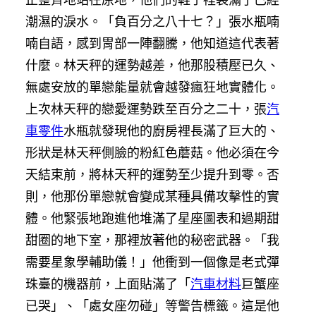
潮濕的淚水。「負百分之八十七？」張水瓶喃
喃自語，感到胃部一陣翻騰，他知道這代表著
什麼。林天秤的運勢越差，他那股積壓已久、
無處安放的單戀能量就會越發瘋狂地實體化。
上次林天秤的戀愛運勢跌至百分之二十，張
汽
車零件
水瓶就發現他的廚房裡長滿了巨大的、
形狀是林天秤側臉的粉紅色蘑菇。他必須在今
天結束前，將林天秤的運勢至少提升到零。否
則，他那份單戀就會變成某種具備攻擊性的實
體。他緊張地跑進他堆滿了星座圖表和過期甜
甜圈的地下室，那裡放著他的秘密武器。「我
需要星象學輔助儀！」他衝到一個像是老式彈
珠臺的機器前，上面貼滿了「
汽車材料
巨蟹座
已哭」、「處女座勿碰」等警告標籤。這是他