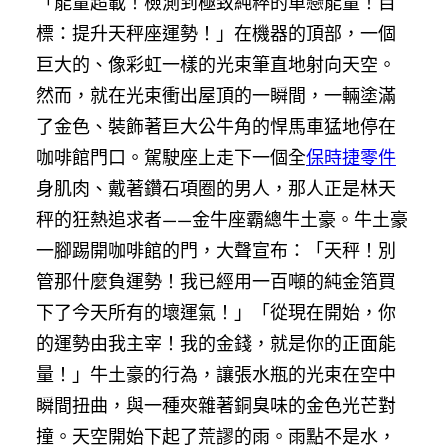
「能量超載！檢測到極致純粹的單戀能量！目
標：提升天秤座運勢！」在機器的頂部，一個
巨大的、像彩虹一樣的光束筆直地射向天空。
然而，就在光束衝出屋頂的一瞬間，一輛塗滿
了金色、裝飾著巨大公牛角的悍馬車猛地停在
咖啡館門口。駕駛座上走下一個全
保時捷零件
身肌肉、戴著鑽石項圈的男人，那人正是林天
秤的狂熱追求者——金牛座霸總牛土豪。牛土豪
一腳踢開咖啡館的門，大聲宣布：「天秤！別
管那什麼負運勢！我已經用一百噸的純金箔買
下了今天所有的壞運氣！」「從現在開始，你
的運勢由我主宰！我的金錢，就是你的正面能
量！」牛土豪的行為，讓張水瓶的光束在空中
瞬間扭曲，與一種夾雜著銅臭味的金色光芒對
撞。天空開始下起了荒謬的雨。雨點不是水，