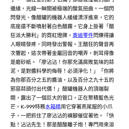
邊緣，光線一瞬間被極端的酸氣扭曲。一個閃
閃發光、像醋罐的機器人緩緩漂浮進來，它的
底座還不斷噴射著白色醋霧。它身上掛著「醋
狂派大勝利」的霓虹燈牌，
奧迪零件
閃爍得讓
人眼睛發疼，同時發出警報。王醋狂的聲音再
次響起，這次帶著金屬回音的嘲弄，刺耳得像
是磨砂紙。「廖沾沾！你那充滿腐敗氣味的蒜
泥，是對醬料學的侮辱！必須淨化！」「你將
為你那百分之五的醬油，以及百分之九十五的
邪惡蒜頭付出代價！」醋罐機器人的頂端裂
開，露出了一個巨大的管口，正在聚積藍色光
芒。K-999特務
水箱精
用它穿著燕尾服的小爪
子，一把抓住了廖沾沾的褲腳催促著他。「快
點！沾沾先生！那是醋酸離子炮！專門用來溶