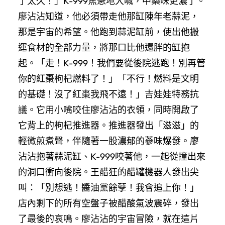
了太久！」K-999焦急地大喊，中藥味更濃了。
廖沾沾知道，他必須帶走他那缸陳年老蒜泥，
那是宇宙的希望。他跑到蒜泥缸前，使出他搬
運食材的全部力量，將那口比他還胖的缸抱
起。「走！K-999！我們要從後院逃跑！別再管
你的紅棗枸杞燃料了！」「不行！燃料是文明
的基礎！沒了紅棗我飛不遠！」吉娃娃特務抗
議。它用小嘴咬住廖沾沾的衣領，同時開啟了
它背上的枸杞推進器。推進器發出「滋滋」的
輕微煎煮聲，伴隨著一股濃郁的蔘味爆發。廖
沾沾抱著蒜泥缸、K-999咬著他，一起從撞出來
的洞口衝向後院。王醋狂的醋罐機器人發出尖
叫：「別想逃！醬油黨餘孽！我會追上你！」
店內剩下的所有空盤子被醋酸氣波震碎，發出
了最後的哀鳴。廖沾沾的宇宙冒險，就在這片