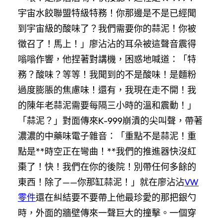
宇宙水餃聯盟特級特務！你那邊是不是已經聞
到宇宙級的酸味了？我們需要你的蒜泥！你被
徵召了！馬上！」廖沾沾的耳朵被這聲音震得
嗡嗡作響，他捏著對講機，困惑地喊道：「特
務？酸味？等等！我聞到的不是酸味！是麵粉
過度膨脹的焦慮味！還有，我現在走不開！我
的陳年老蒜泥需要每隔三小時的溫和震動！」
「蒜泥？」對面傳來K-999崩潰的尖叫聲，帶著
濃濃的中藥味電子雜音：「重點不是蒜泥！重
點是**時空正在彎曲！**我們的推進器快沒紅
棗了！快！我們在你的後院！別帶任何多餘的
東西！除了——你那缸蒜泥！」就在廖沾沾
VW
零件
還在糾結要不要帶上他最珍愛的那把銀勺
時，外面的牆壁傳來一聲巨大的撞擊。一個穿