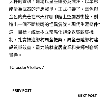
天秤的靈魂。這場以星座運勢為賭注、以單戀
能量為武器的荒唐戰爭，正式打響了。藍色與
金色的光芒在林天秤咖啡館上空劇烈衝撞，創
造出一個不斷旋轉的怪異氣旋。現代生涯條件”
這一目標，統籌樹立常態化避免返貧致貧機
制，扎實推進鄉村周全振興，周全晉陞鄉村建
設質量效益，盡力繪就宜居宜業和美鄉村嶄新
畫卷。
TC:osder9follow7
PREV POST
NEXT POST