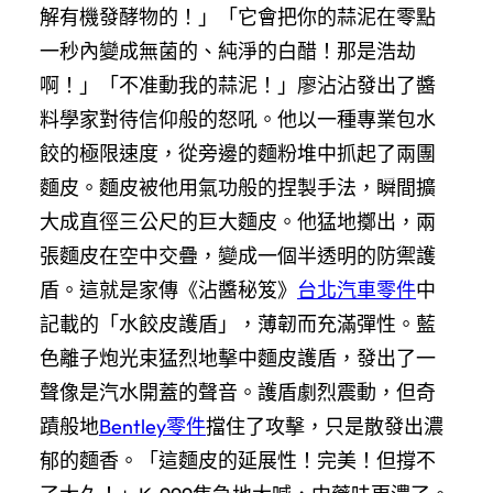
解有機發酵物的！」「它會把你的蒜泥在零點
一秒內變成無菌的、純淨的白醋！那是浩劫
啊！」「不准動我的蒜泥！」廖沾沾發出了醬
料學家對待信仰般的怒吼。他以一種專業包水
餃的極限速度，從旁邊的麵粉堆中抓起了兩團
麵皮。麵皮被他用氣功般的捏製手法，瞬間擴
大成直徑三公尺的巨大麵皮。他猛地擲出，兩
張麵皮在空中交疊，變成一個半透明的防禦護
盾。這就是家傳《沾醬秘笈》
台北汽車零件
中
記載的「水餃皮護盾」，薄韌而充滿彈性。藍
色離子炮光束猛烈地擊中麵皮護盾，發出了一
聲像是汽水開蓋的聲音。護盾劇烈震動，但奇
蹟般地
Bentley零件
擋住了攻擊，只是散發出濃
郁的麵香。「這麵皮的延展性！完美！但撐不