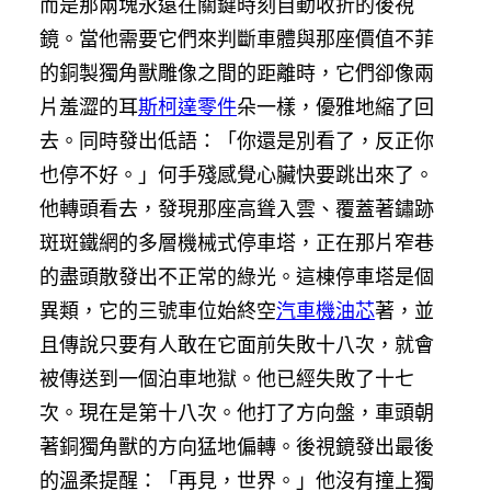
而是那兩塊永遠在關鍵時刻自動收折的後視
鏡。當他需要它們來判斷車體與那座價值不菲
的銅製獨角獸雕像之間的距離時，它們卻像兩
片羞澀的耳
斯柯達零件
朵一樣，優雅地縮了回
去。同時發出低語：「你還是別看了，反正你
也停不好。」何手殘感覺心臟快要跳出來了。
他轉頭看去，發現那座高聳入雲、覆蓋著鏽跡
斑斑鐵網的多層機械式停車塔，正在那片窄巷
的盡頭散發出不正常的綠光。這棟停車塔是個
異類，它的三號車位始終空
汽車機油芯
著，並
且傳說只要有人敢在它面前失敗十八次，就會
被傳送到一個泊車地獄。他已經失敗了十七
次。現在是第十八次。他打了方向盤，車頭朝
著銅獨角獸的方向猛地偏轉。後視鏡發出最後
的溫柔提醒：「再見，世界。」他沒有撞上獨