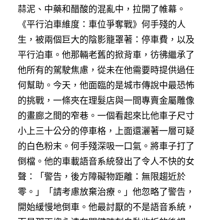
蒜泥、中藥和醋酸的混亂中，拉開了帷幕。
《平行泊車維度：車位爭奪戰》何手殘的人
生，被兩個巨大的陰影籠罩著：停車費，以及
平行泊車。他那輛老舊的掀背車，彷彿繼承了
他所有的駕駛焦慮，從未在他需要時提供過任
何幫助。今天，他面臨的是城市傳說中最恐怖
的挑戰，一條夾在理髮店與一間專賣金屬雕像
的畫廊之間的窄巷。一個看起來比他車子尺寸
小上三十公分的停車格，上面還灑著一層可疑
的白色粉末。何手殘深吸一口氣。將車子打了
倒檔。他的車載語音系統發出了令人不快的女
聲：「警告，後方障礙物距離：無限趨近於
零。」「請考慮放棄治療。」他忽略了警告，
開始緩慢地倒車。他最討厭的不是語音系統，