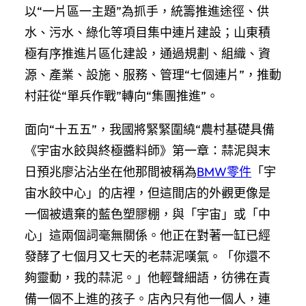
以“一片區一主題”為抓手，統籌推進途徑、供
水、污水、綠化等項目集中連片建設；山東積
極有序推進片區化建設，通過規劃、組織、資
源、產業、設施、服務、管理“七個連片”，推動
村莊從“單兵作戰”轉向“集團推進”。
面向“十五五”，我國將緊緊圍繞“農村基礎具備
《宇宙水餃與終極醬料師》第一章：蒜泥與末
日預兆廖沾沾坐在他那間被稱為
BMW零件
「宇
宙水餃中心」的店裡，但這間店的外觀更像是
一個被遺棄的藍色塑膠棚，與「宇宙」或「中
心」這兩個詞毫無關係。他正在對著一缸已經
發酵了七個月又七天的老蒜泥嘆氣。「你還不
夠靈動，我的蒜泥。」他輕聲細語，彷彿在責
備一個不上進的孩子。店內只有他一個人，連