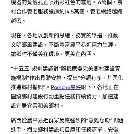
機器的蒸氣孔正噴出彩虹色的霧氣。.6萬個，農
村合作養老服務設施約14.5萬個，養老網絡越織
越密。
現在，各地以創新的思緒、務實的舉措，推動
文明鄉風建設，不斷豐富農平易近精力生涯，
讓鄉村不僅美在環境，更美在內涵。
“十五五”規劃建議對“隨機應變完美鄉村建設實
施機制”作出具體安排，提出“分類有序、片區化
推進鄉村振興”。
Porsche零件
眼下，各地正在
圍繞鄉村建設行動重點任務持續發力，加速建
設宜居宜業和美鄉村。
廣西從農平易近群眾反應強烈的“急難愁盼”問題
進手，樹立鄉村建設項目庫和任務清單；安徽