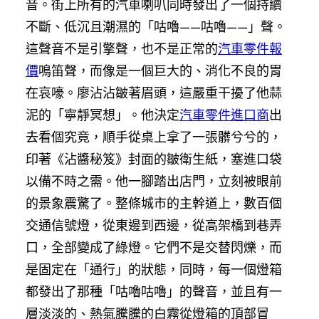
音。街上所有的汽車喇叭同時發出了一個持續
不斷、低沉且潮濕的「咕嚕——咕嚕——」聲。
這聲音不是引擎聲，也不是正常的
汽車零件報
價
鳴笛聲，而像是一個巨大的、消化不良的胃
在哀嚎。廖沾沾皺著眉頭，這嚴重干擾了他蒜
泥的「寧靜冥想」。他決定
汽車零件進口商
出
去看個究竟，順手從桌上拿了一張髒兮兮的，
印著《沾醬秘笈》封面的皺衛生紙，塞進口袋
以備不時之需。他一腳踏出店門，立刻被眼前
的景象震驚了。整條城市的主幹道上，數百個
交通信號燈，從東邊到西邊，從高架橋到巷弄
口，全部變成了綠燈。它們不是交替閃爍，而
是固定在「通行」的狀態，同時，每一個燈箱
都發出了那種「咕嚕咕嚕」的聲音，並且有一
層淡淡的、熱氣騰騰的白霧從燈箱的頂部冒