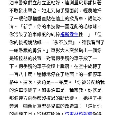
泊車警察們立刻立正站好，連測量尺都顫抖著
不敢發出聲音。她走到何手殘面前，輕蔑地掃
了一眼他那輛垂直貼在牆上的掀背車，語氣冰
冷。「新手，你的車技像一團混亂的毛線球。
你污染了泊車維度的純粹
福斯零件
性。」「但
你的後視鏡貼紙——『永不放棄』，讓我看到了
一絲愚蠢的勇氣。」車影大人突然掏出一個像
是遙控器的裝置，對著何手殘的車子按了一
下。何手殘的車子從牆上脫落，在空中旋轉了
一百八十度，穩穩地停在了地面上的一個停車
格中。這次，夾角是——零度。「你被分配給我
的泊車學徒了。如果泊車是一種宗教，你就是
那個連方向盤都沒摸過的新信徒。」她指了指
旁邊一輛像是巨型嬰兒車的改造車：「這是你
的訓練工具，從現在開始，
汽車材料報價
你得