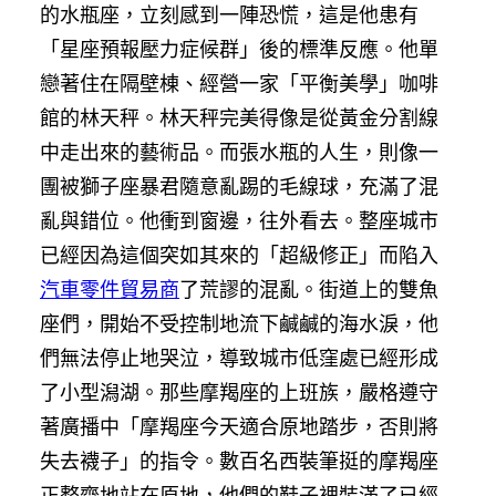
的水瓶座，立刻感到一陣恐慌，這是他患有
「星座預報壓力症候群」後的標準反應。他單
戀著住在隔壁棟、經營一家「平衡美學」咖啡
館的林天秤。林天秤完美得像是從黃金分割線
中走出來的藝術品。而張水瓶的人生，則像一
團被獅子座暴君隨意亂踢的毛線球，充滿了混
亂與錯位。他衝到窗邊，往外看去。整座城市
已經因為這個突如其來的「超級修正」而陷入
汽車零件貿易商
了荒謬的混亂。街道上的雙魚
座們，開始不受控制地流下鹹鹹的海水淚，他
們無法停止地哭泣，導致城市低窪處已經形成
了小型潟湖。那些摩羯座的上班族，嚴格遵守
著廣播中「摩羯座今天適合原地踏步，否則將
失去襪子」的指令。數百名西裝筆挺的摩羯座
正整齊地站在原地，他們的鞋子裡裝滿了已經