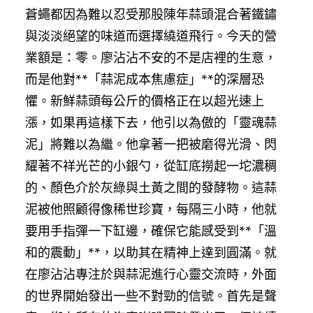
蒼蠅都因為難以忍受那股陳年蒜頭混合著鐵鏽
與淡淡絕望的味道而選擇繞道飛行。今天的營
業額是：零。廖沾沾不安的不是店裡的生意，
而是他對**「蒜泥成本焦慮症」**的深層恐
懼。新鮮蒜頭每公斤的價格正在以超光速上
漲，如果再這樣下去，他引以為傲的「靈魂蒜
泥」將難以為繼。他拿著一把被磨得光滑、閃
耀著不祥光芒的小銀勺，從缸底撈起一坨濃稠
的、顏色介於灰綠與土黃之間的發酵物。這蒜
泥被他照顧得像稀世珍寶，每隔三小時，他就
要用手指彈一下缸邊，確保它能感受到**「溫
和的震動」**，以助其在精神上達到圓滿。就
在廖沾沾專注於與蒜泥進行心靈交流時，外面
的世界開始發出一些不對勁的信號。首先是聲