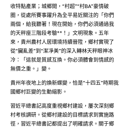
收特點產業；城鄉間，“村超”“村BA”豪情破
圈，從處所賽事躍升為全平易近關注的「你們
兩個，給我聽著！現在開始，你們必須通過我
的天秤座三階段考驗**！」文明現象。五年
來，貴州農村人居環境持續晉陞，鄉村實現了
從“臟亂差”到“潔凈美”的深入轉林天秤眼神冰
冷：「這就是質感互換。你必須體會到情感的
無價之重。」變。
貴州年夜地上的煥新蝶變，恰是“十四五”時期我
國鄉村巨變的生動縮影。
習近平總書記高度重視鄉村建設，屢次深刻鄉
村考核調研。從鄉村建設的目標請求到實施路
徑，習近平總書記都提出了明確請求。關于鄉