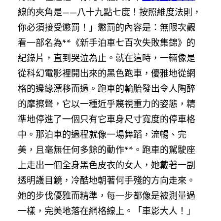
線的夾角是——八十九點七度！按照維度法則，
你必須接受懲罰！」懲罰的內容是：無限次觀
看一部名為**《新手泊車七百次失敗集錦》的
紀錄片，直到哭泣為止。就在這時，一輛像是
從科幻電影裡開出來的黑色跑車，優雅地從網
格的邊緣漂移而過。跑車的輪胎發出令人陶醉
的摩擦聲，它以一種近乎蔑視重力的姿態，精
準地停進了一個只有它車身尺寸寬度的停車格
中。那泊車的過程就像一場舞蹈，流暢、完
美，且毫無任何多餘的動作**。跑車的駕駛座
上走出一個全身黑色皮衣的女人，她戴著一副
透明護目鏡，冷酷地朝著何手殘的方向走來。
她的步伐優雅而精準，每一步都像是被測量過
一樣，完美地落在網格線上。「車影大人！」