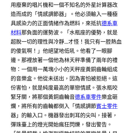
用廢棄的唱片機和一個不知名的外星計算器改
造而成的「情感調節器」。他必須輸入一種極
具感染力的正面情緒作為燃料，來抵抗
德系車
材料
那負面的運勢波。「水瓶座的優勢，就是
超脫一切的理性與冷靜…才怪！我只有一腔熱血
的傻氣啊！」他絕望地低吼。他看了一眼腳
邊。那裡放著一個他為林天秤準備了兩年的禮
物：一個用一萬塊小小的天秤座黃銅齒輪組成
的音樂盒。他從未送出，因為害怕被拒絕。這
份害怕，就是純度最高的單戀情感。張水瓶咬
緊牙關，將那個黃銅齒輪音
德系車零件
樂盒砸
爛，將所有的齒輪都倒入「情感調節
賓士零件
器」的輸入口。機器發出刺耳的尖叫，接著，
彈珠臺上的燈光開始瘋狂閃爍，發出警告。