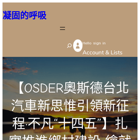
跳
凝固的呼吸
至
主
要
Hello sign in
內
S
Account & Lists
容
e
a
r
【OSDER奧斯德台北
c
h
汽車新思惟引領新征
程·不凡“十四五”】扎