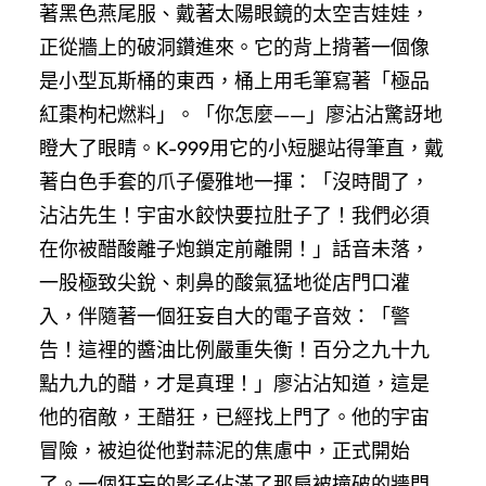
著黑色燕尾服、戴著太陽眼鏡的太空吉娃娃，
正從牆上的破洞鑽進來。它的背上揹著一個像
是小型瓦斯桶的東西，桶上用毛筆寫著「極品
紅棗枸杞燃料」。「你怎麼——」廖沾沾驚訝地
瞪大了眼睛。K-999用它的小短腿站得筆直，戴
著白色手套的爪子優雅地一揮：「沒時間了，
沾沾先生！宇宙水餃快要拉肚子了！我們必須
在你被醋酸離子炮鎖定前離開！」話音未落，
一股極致尖銳、刺鼻的酸氣猛地從店門口灌
入，伴隨著一個狂妄自大的電子音效：「警
告！這裡的醬油比例嚴重失衡！百分之九十九
點九九的醋，才是真理！」廖沾沾知道，這是
他的宿敵，王醋狂，已經找上門了。他的宇宙
冒險，被迫從他對蒜泥的焦慮中，正式開始
了。一個狂妄的影子佔滿了那扇被撞破的牆門