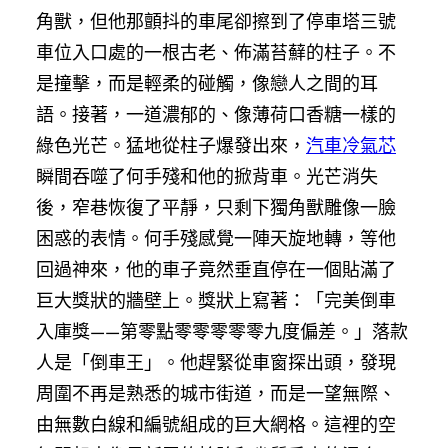
角獸，但他那顫抖的車尾卻擦到了停車塔三號
車位入口處的一根古老、佈滿苔蘚的柱子。不
是撞擊，而是輕柔的碰觸，像戀人之間的耳
語。接著，一道濃郁的、像薄荷口香糖一樣的
綠色光芒。猛地從柱子爆發出來，
汽車冷氣芯
瞬間吞噬了何手殘和他的掀背車。光芒消失
後，窄巷恢復了平靜，只剩下獨角獸雕像一臉
困惑的表情。何手殘感覺一陣天旋地轉，等他
回過神來，他的車子竟然垂直停在一個貼滿了
巨大獎狀的牆壁上。獎狀上寫著：「完美倒車
入庫獎——第零點零零零零零九度偏差。」落款
人是「倒車王」。他趕緊從車窗探出頭，發現
周圍不再是熟悉的城市街道，而是一望無際、
由無數白線和編號組成的巨大網格。這裡的空