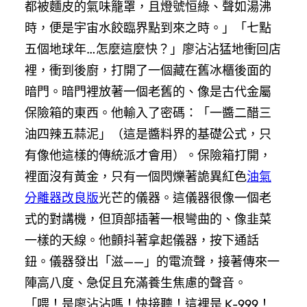
都被麵皮的氣味籠罩，且燈號恒綠、聲如湯沸
時，便是宇宙水餃臨界點到來之時。」「七點
五個地球年…怎麼這麼快？」廖沾沾猛地衝回店
裡，衝到後廚，打開了一個藏在舊冰櫃後面的
暗門。暗門裡放著一個老舊的、像是古代金屬
保險箱的東西。他輸入了密碼：「一醬二醋三
油四辣五蒜泥」（這是醬料界的基礎公式，只
有像他這樣的傳統派才會用）。保險箱打開，
裡面沒有黃金，只有一個閃爍著詭異紅色
油氣
分離器改良版
光芒的儀器。這儀器很像一個老
式的對講機，但頂部插著一根彎曲的、像韭菜
一樣的天線。他顫抖著拿起儀器，按下通話
鈕。儀器發出「滋——」的電流聲，接著傳來一
陣高八度、急促且充滿養生焦慮的聲音。
「喂！是廖沾沾嗎！快接聽！這裡是 K-999！