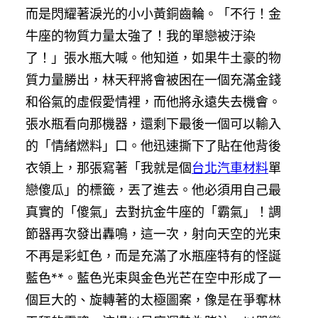
而是閃耀著淚光的小小黃銅齒輪。「不行！金
牛座的物質力量太強了！我的單戀被汙染
了！」張水瓶大喊。他知道，如果牛土豪的物
質力量勝出，林天秤將會被困在一個充滿金錢
和俗氣的虛假愛情裡，而他將永遠失去機會。
張水瓶看向那機器，還剩下最後一個可以輸入
的「情緒燃料」口。他迅速撕下了貼在他背後
衣領上，那張寫著「我就是個
台北汽車材料
單
戀傻瓜」的標籤，丟了進去。他必須用自己最
真實的「傻氣」去對抗金牛座的「霸氣」！調
節器再次發出轟鳴，這一次，射向天空的光束
不再是彩虹色，而是充滿了水瓶座特有的怪誕
藍色**。藍色光束與金色光芒在空中形成了一
個巨大的、旋轉著的太極圖案，像是在爭奪林