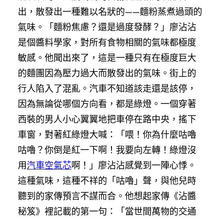
出，散發出一種難以名狀的——麵粉蒸煮過頭的
氣味。「麵粉焦慮？還是過度發酵？」廖沾沾
是個醬料學家，對所有食物相關的氣味都極度
敏感。他聞出來了，這是一種只有在極度巨大
的麵團因為壓力過大而散發出的氣味。街上的
行人陷入了混亂。汽車不知道該走還是該停，
因為無論從哪個方向看，都是綠燈。一個穿著
西裝的男人小心翼翼地把車停在路中央，搖下
車窗，對著紅綠燈大喊：「喂！你為什麼咕嚕
咕嚕？你倒是紅一下啊！我要向左轉！綠燈沒
用
汽車空氣芯
啊！」廖沾沾感覺到一陣心悸。
這種氣味，這種不祥的「咕嚕」聲，與他兒時
聽到的家傳預言不謀而合。他想起家傳《沾醬
秘笈》裡記載的第一句：「當世間萬物的交通