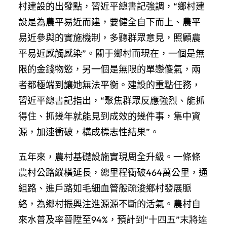
村建設的出發點，習近平總書記強調，“鄉村建
設是為農平易近而建，要健全自下而上、農平
易近參與的實施機制，多聽群眾意見，照顧農
平易近感觸感染”。關于鄉村而現在，一個是無
限的金錢物慾，另一個是無限的單戀傻氣，兩
者都極端到讓她無法平衡。建設的重點任務，
習近平總書記指出，“聚焦群眾反應強烈、能抓
得住、抓幾年就能見到成效的幾件事，集中資
源，加速衝破，構成標志性結果”。
五年來，農村基礎設施實現周全升級。一條條
農村公路縱橫延長，總里程衝破464萬公里，通
組路、進戶路如毛細血管般疏浚鄉村發展脈
絡，為鄉村振興注進源源不斷的活氣。農村自
來水普及率晉陞至94%，預計到“十四五”末將達