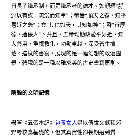
日長子繼承制，而是繼承者的德才。如顓頊“靜
淵以有謀，疏浚而知事”；帝嚳“順天之義，知平
易近之急”；堯“其仁如天，其知如神”；舜“行厚
德，遠佞人”。并且，五帝均勤政愛平易近，知
人善用，重視教化，功勛卓越，深受蒼生擁
戴。這樣的書寫，展現的是一幅幻想的政治圖
景，體現的是一種以雅求美的古史書寫原則。
隱躲的文明記憶
盡管《五帝本紀》
包養女人
是以傳世文獻和郊
野考核為基礎的，但其真實性卻長期遭到質