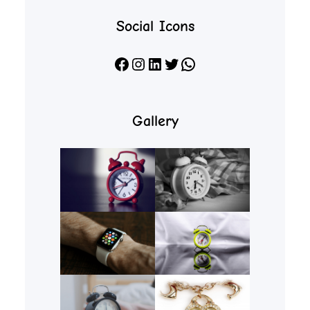
Social Icons
Facebook
Instagram
LinkedIn
X
WhatsApp
Gallery