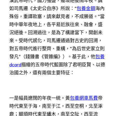
漢武帝時代，國力強盛，邊境絕後闊年夜。誠
如司馬遷《太史公自序》所說：“
包養金額
海內
殊俗，重譯款塞，請來獻見者，不成勝道。”當
時中華年夜地上，各平易近族往來、融會，盛
況絕後。回溯過往，是為了構建當下，開創未
來。受時代感化，司馬遷通過對古史的回溯，
對五帝時代進行整齊、重構，“為后世史家立則
發凡”（錢鍾書《管錐編》）。基于此，他
包養
dcard
描繪的五帝時代藍圖除了君明臣賢、以德
治國之外，還有兩個主要特征：
一是幅員遼闊的年夜一統。黃
包養網車馬費
帝
時代東至于海，南至于江，西至空桐，北至涿
鹿；顓頊時代東至蟠木，南至交阯，西至流