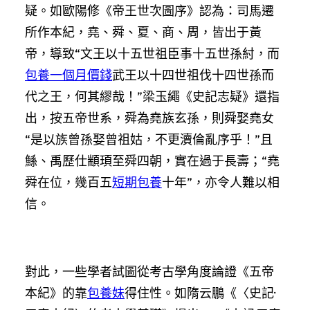
疑。如歐陽修《帝王世次圖序》認為：司馬遷
所作本紀，堯、舜、夏、商、周，皆出于黃
帝，導致“文王以十五世祖臣事十五世孫紂，而
包養一個月價錢
武王以十四世祖伐十四世孫而
代之王，何其繆哉！”梁玉繩《史記志疑》還指
出，按五帝世系，舜為堯族玄孫，則舜娶堯女
“是以族曾孫娶曾祖姑，不更瀆倫亂序乎！”且
鯀、禹歷仕顓頊至舜四朝，實在過于長壽；“堯
舜在位，幾百五
短期包養
十年”，亦令人難以相
信。
對此，一些學者試圖從考古學角度論證《五帝
本紀》的靠
包養妹
得住性。如隋云鵬《〈史記·