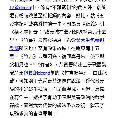
包養dcard
中，除有“不雅觀馴”的內容外，能夠
還有紛歧致甚至相牴觸的內容。好比，就《五
帝本紀》載堯舜禪讓一事，司馬貞《正義》引
《括地志》云：“故堯城在濮州鄄城縣東北十五
里。《竹書》云昔堯德衰，為舜
女大生包養俱
樂部
所囚也。又有偃朱故城，在縣東南十五
里。《竹書》云舜囚堯，復偃塞丹朱，使不與
父相見也。”《竹書》，即西晉時出土于戰國魏
安釐王
包養網dcard
墓的《竹書紀年》。由此記
載，可知關于堯舜更替還還有說法：舜代替堯
靠的不是戰爭禪讓，而是血腥武力。但司馬遷
在寫作中，選擇了有助于表現美善政治的戰爭
禪讓，而對武力代替的說法予以忽視，體現了
以雅求美的書寫原則。