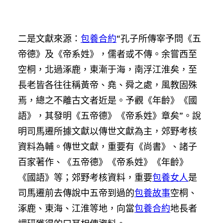
二是文獻來源：
包養合約
“孔子所傳宰予問《五
帝德》及《帝系姓》，儒者或不傳。余嘗西至
空桐，北過涿鹿，東漸于海，南浮江淮矣，至
長老皆各往往稱黃帝、堯、舜之處，風教固殊
焉，總之不離古文者近是。予觀《年齡》《國
語》，其發明《五帝德》《帝系姓》章矣”。說
明司馬遷所據文獻以傳世文獻為主，郊野考核
資料為輔。傳世文獻，重要有《尚書》、諸子
百家著作、《五帝德》《帝系姓》《年齡》
《國語》等；郊野考核資料，重要
包養女人
是
司馬遷前去傳說中五帝到過的
包養故事
空桐、
涿鹿、東海、江淮等地，向當
包養合約
地長者