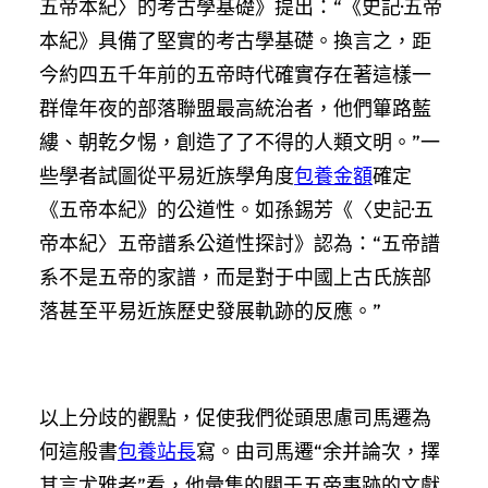
五帝本紀〉的考古學基礎》提出：“《史記·五帝
本紀》具備了堅實的考古學基礎。換言之，距
今約四五千年前的五帝時代確實存在著這樣一
群偉年夜的部落聯盟最高統治者，他們篳路藍
縷、朝乾夕惕，創造了了不得的人類文明。”一
些學者試圖從平易近族學角度
包養金額
確定
《五帝本紀》的公道性。如孫錫芳《〈史記·五
帝本紀〉五帝譜系公道性探討》認為：“五帝譜
系不是五帝的家譜，而是對于中國上古氏族部
落甚至平易近族歷史發展軌跡的反應。”
以上分歧的觀點，促使我們從頭思慮司馬遷為
何這般書
包養站長
寫。由司馬遷“余并論次，擇
其言尤雅者”看，他彙集的關于五帝事跡的文獻