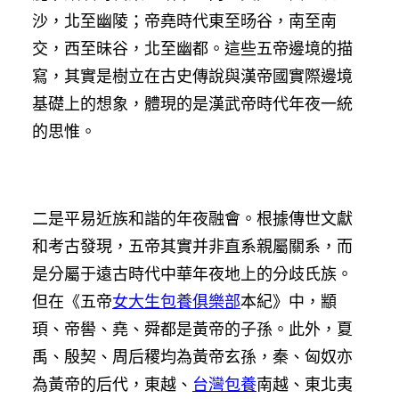
沙，北至幽陵；帝堯時代東至旸谷，南至南
交，西至昧谷，北至幽都。這些五帝邊境的描
寫，其實是樹立在古史傳說與漢帝國實際邊境
基礎上的想象，體現的是漢武帝時代年夜一統
的思惟。
二是平易近族和諧的年夜融會。根據傳世文獻
和考古發現，五帝其實并非直系親屬關系，而
是分屬于遠古時代中華年夜地上的分歧氏族。
但在《五帝
女大生包養俱樂部
本紀》中，顓
頊、帝嚳、堯、舜都是黃帝的子孫。此外，夏
禹、殷契、周后稷均為黃帝玄孫，秦、匈奴亦
為黃帝的后代，東越、
台灣包養
南越、東北夷