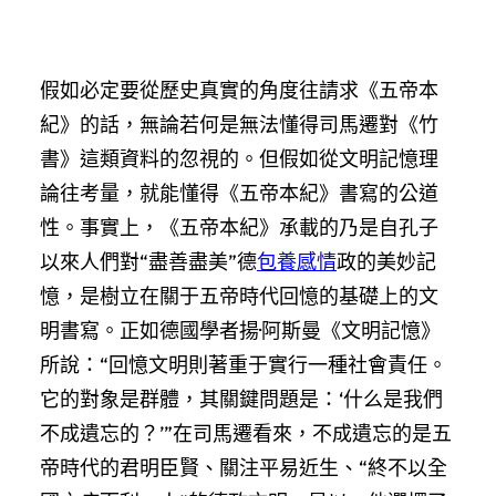
假如必定要從歷史真實的角度往請求《五帝本
紀》的話，無論若何是無法懂得司馬遷對《竹
書》這類資料的忽視的。但假如從文明記憶理
論往考量，就能懂得《五帝本紀》書寫的公道
性。事實上，《五帝本紀》承載的乃是自孔子
以來人們對“盡善盡美”德
包養感情
政的美妙記
憶，是樹立在關于五帝時代回憶的基礎上的文
明書寫。正如德國學者揚·阿斯曼《文明記憶》
所說：“回憶文明則著重于實行一種社會責任。
它的對象是群體，其關鍵問題是：‘什么是我們
不成遺忘的？’”在司馬遷看來，不成遺忘的是五
帝時代的君明臣賢、關注平易近生、“終不以全