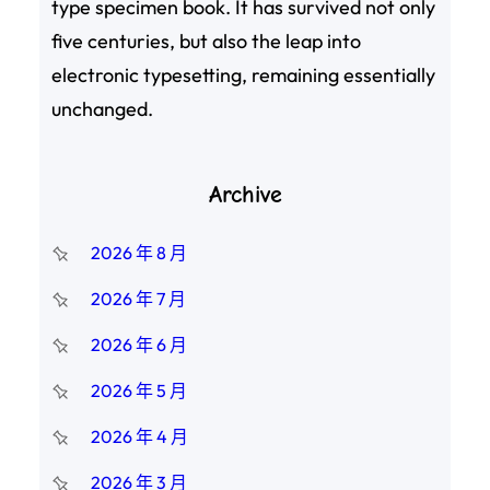
type specimen book. It has survived not only
five centuries, but also the leap into
electronic typesetting, remaining essentially
unchanged.
Archive
2026 年 8 月
2026 年 7 月
2026 年 6 月
2026 年 5 月
2026 年 4 月
2026 年 3 月