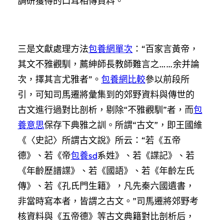
調研獲得的口耳相傳資料。
三是文獻處理方法
包養網單次
：“百家言黃帝，
其文不雅觀馴，薦紳師長教師難言之……余并論
次，擇其言尤雅者”。
包養網比較
參以前段所
引，可知司馬遷將彙集到的郊野資料與傳世的
古文進行過對比剖析，剔除“不雅觀馴”者，而
包
養意思
保存下典雅之訓。所謂“古文”，即王國維
《〈史記〉所謂古文說》所云：“若《五帝
德》、若《帝
包養sd
系姓》、若《諜記》、若
《年齡歷譜諜》、若《國語》、若《年齡左氏
傳》、若《孔氏門生籍》，凡先秦六國遺書，
非當時寫本者，皆謂之古文。”司馬遷將郊野考
核資料與《五帝德》等古文典籍對比剖析后，