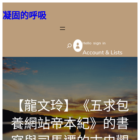
跳
凝固的呼吸
至
主
要
Hello sign in
內
S
Account & Lists
容
e
a
r
c
h
【龍文玲】《五求包
養網站帝本紀》的書