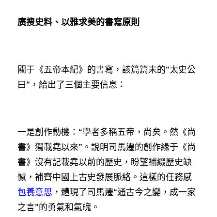
廣搜史料、以雅求美的書寫原則
關于《五帝本紀》的書寫，該篇篇末的“太史公
曰”，給出了三個主要信息：
一是創作動機：“學者多稱五帝，尚矣。然《尚
書》獨載堯以來”。說明司馬遷的創作緣于《尚
書》沒有記載堯以前的歷史，盼望補綴歷史缺
憾，補齊中國上古史發展脈絡。這樣的任務感
包養意思
，體現了司馬遷“通古今之變，成一家
之言”的勇氣和氣魄。