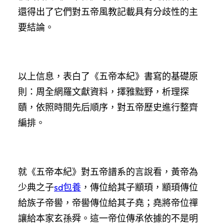
還得出了它們對五帝風教記載具有分歧性的主
要結論。
以上信息，表白了《五帝本紀》書寫的基礎原
則：周全網羅文獻資料，擇雅黜野，析理探
賾，依照時間先后順序，對五帝歷史進行整齊
編排。
就《五帝本紀》對五帝譜系的言說看，黃帝為
少典之子
sd包養
，傳位給其子顓頊，顓頊傳位
給族子帝嚳，帝嚳傳位給其子堯；堯將帝位禪
讓給本家玄孫舜。這一帝位傳承依據的不是明