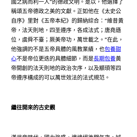
國之病而利一人”的德政文明。是以，他選擇了
稱頌五帝德政之美的文獻。正如他在《太史公
自序》里對《五帝本紀》的歸納綜合：“維昔黃
帝，法天則地，四圣遵序，各成法式；唐堯遜
位，虞舜不臺；厥美帝功，萬世載之。”在此，
他強調的不是五帝具體的風教業績，也
包養甜
心
不是帝位更迭的具體細節，而是
長期包養
黃
帝開創的法天則地的政治次序，以及顓頊等四
帝遵序構成的可以萬世效法的法式規范。
繼往開來的古史觀