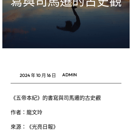
寫與司馬遷的古史觀
ADMIN
2024 年 10 月 16 日
《五帝本紀》的書寫與司馬遷的古史觀
作者：龍文玲
來源：《光亮日報》