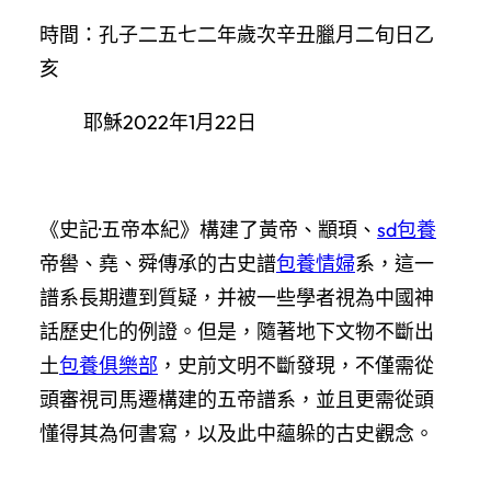
時間：孔子二五七二年歲次辛丑臘月二旬日乙
亥
耶穌2022年1月22日
《史記·五帝本紀》構建了黃帝、顓頊、
sd包養
帝嚳、堯、舜傳承的古史譜
包養情婦
系，這一
譜系長期遭到質疑，并被一些學者視為中國神
話歷史化的例證。但是，隨著地下文物不斷出
土
包養俱樂部
，史前文明不斷發現，不僅需從
頭審視司馬遷構建的五帝譜系，並且更需從頭
懂得其為何書寫，以及此中蘊躲的古史觀念。