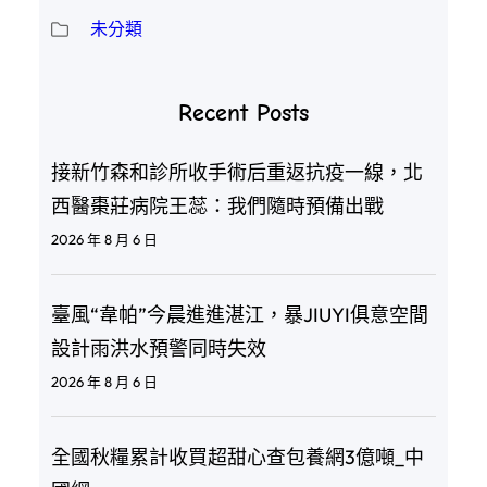
未分類
Recent Posts
接新竹森和診所收手術后重返抗疫一線，北
西醫棗莊病院王蕊：我們隨時預備出戰
2026 年 8 月 6 日
臺風“韋帕”今晨進進湛江，暴JIUYI俱意空間
設計雨洪水預警同時失效
2026 年 8 月 6 日
全國秋糧累計收買超甜心查包養網3億噸_中