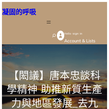
跳
凝固的呼吸
至
主
要
Hello sign in
內
S
Account & Lists
容
e
a
r
c
【閎議】唐本忠談科
h
學精神 助推新質生產
力與地區發展_去九