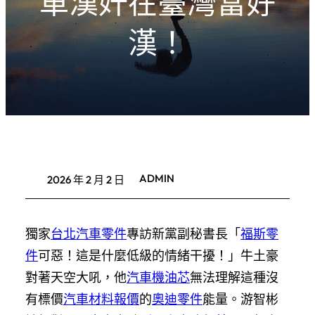
車漢奸在臺灣當好
漢！
ADMIN
2026 年 2 月 2 日
獨家
台北汽車零件
專訪新黨副秘書長「
福斯零
件
可惡！這是什麼低級的情緒干擾！」牛土豪
對著天空大吼，他
汽車機油芯
無法理解這種沒
有標價
汽車材料報價
的
奧迪零件
能量。游智彬