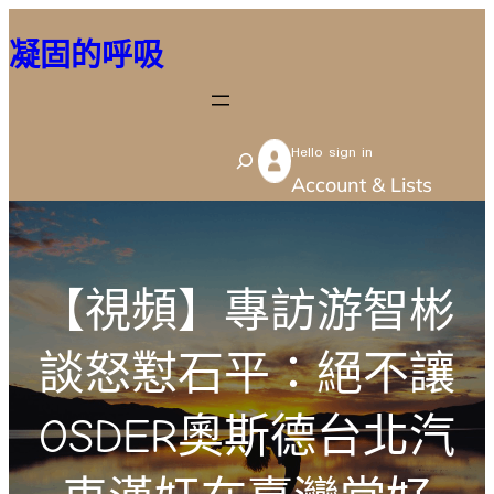
跳
凝固的呼吸
至
主
要
Hello sign in
內
S
Account & Lists
容
e
a
r
【視頻】專訪游智彬
c
h
談怒懟石平：絕不讓
OSDER奧斯德台北汽