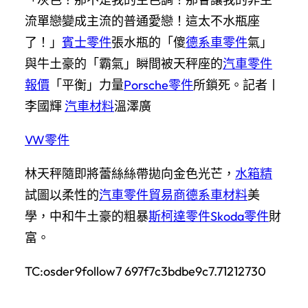
流單戀變成主流的普通愛戀！這太不水瓶座
了！」
賓士零件
張水瓶的「傻
德系車零件
氣」
與牛土豪的「霸氣」瞬間被天秤座的
汽車零件
報價
「平衡」力量
Porsche零件
所鎖死。記者丨
李國輝
汽車材料
溫澤廣
VW零件
林天秤隨即將蕾絲絲帶拋向金色光芒，
水箱精
試圖以柔性的
汽車零件貿易商
德系車材料
美
學，中和牛土豪的粗暴
斯柯達零件
Skoda零件
財
富。
TC:osder9follow7 697f7c3bdbe9c7.71212730