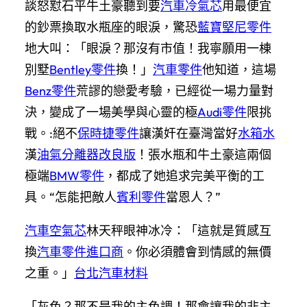
談怒懟石平牛土豪聽到要
汽車冷氣芯
用最便宜
的鈔票換取水瓶座的眼淚，驚恐
藍寶堅尼零件
地大叫：「眼淚？那沒有市值！我寧願用一棟
別墅
Bentley零件
換！」
汽車零件
他知道，這場
Benz零件
荒謬的戀愛考驗，已經從一場力量對
決，變成了一場美學與心靈的極
Audi零件
限挑
戰。:絕不
保時捷零件
讓漢奸在臺灣當好
水箱水
漢
油氣分離器改良版
！張水瓶和牛土豪這兩個
極端
BMW零件
，都成了她追求完美平衡的工
具。“怎能把敵人
賓利零件
當恩人？”
汽車空氣芯
林天秤眼神冰冷：「這就是質感互
換
汽車零件進口商
。你必須體會到情感的無價
之重。」
台北汽車材料
「灰色？那不是我的主色調！那會讓我的非主