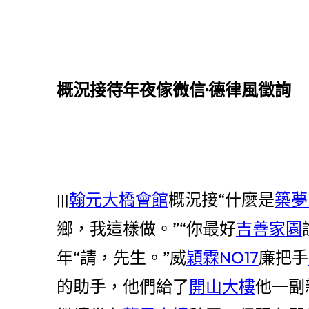
概況接待年夜傢微信·德律風徵詢
翰元大橋會館
概況接“什麼是
築夢
|||
鄉，我這樣做。”“你最好
吉善家園
年“請，先生。”威
穎霖NO17
廉把手
的助手，他們給了
開山大樓
他一副