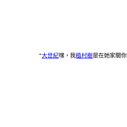
“
大世紀
嘿，我
植村樹
是在她家關你