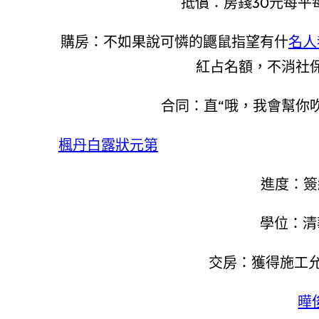
抵償：房錢30元每平
購房：不如果說可憐的鼴鼠指望有什
名人
紅占名額，不消社
合同：直“哦，我會幫你
楓丹白露
狀元第
進度：簽
學位：清
交房：獲得施工允
曄