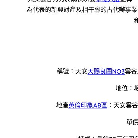
為代表的新興財產及相干聯的古代辦事業
稱號：天安
天賜良園NO3
雲谷
地位：
地產
英倫印象AB區
：天安雲谷
單