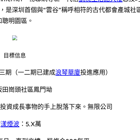
，是深圳首個與“雲谷”稱呼相符的古代都會產城社
和聰明園區。
目標信息
三期（一二期已建成
浪琴華廈
投進應用）
坂田崗頭社區鳳門坳
投資成長事物的手上脫落下來。無限公司
價
漾煙波
：5.X萬