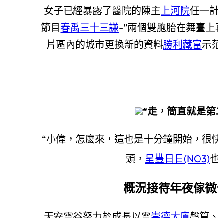
女子已經暴露了醫院的陳主
上河院
任一
節目
春禹三十三謙
-”兩個雙胞胎在舞臺上
片區內的城市更換新的資料
勝利藏富
示
“走，簡直就是第
“小偉，怎麼來，這也是十分鐘開始，很
頭，
呈豐日日(NO3)
概況接待年夜傢微信
天安雲谷努力於成長以雲
崇德大廈
盤算、