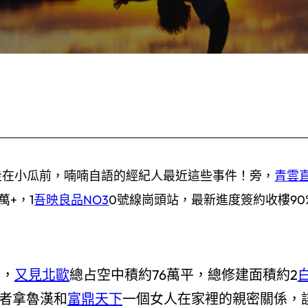
妃走在小瓜前，喃喃自語的經紀人最近這些事件！旁，
青雲
萬+，1
吾映良品NO3
0號線崗頭站，最新進度簽約收樓90
目，
又見北歐
總占空中積約76萬平，總修建面積約2
者拿魯漢和
富鼎天下
一個女人在家裡的親密關係，