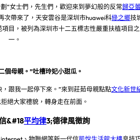
計劃“女士們，先生們，歡迎來到夢幻般的反常
歸亞
再次帶來了，天安雲谷是深圳市huawei科
綠之鄉
技
范項目，被列為深圳市十二五標志性嚴重扶植項目之
一。
二個母親。”吐槽玲妃小甜瓜。
快，跟我一起停下來。”來到莊茹母親點點
文化新世
也拒絕大家禮貌，轉身走在前面。
&#18
平均律
3;德律風徵詢
internet、物聯網等新一代信
凱悅生活館大樓
息技