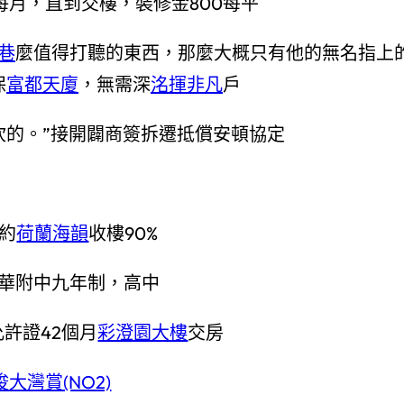
每月，直到交樓，裝修金800每平
巷
麼值得打聽的東西，那麼大概只有他的無名指上
保
富都天廈
，無需深
洺揮非凡
戶
吹的。”接開闢商簽拆遷抵償安頓協定
約
荷蘭海韻
收樓90%
華附中九年制，高中
許證42個月
彩澄園大樓
交房
俊大灣賞(NO2)