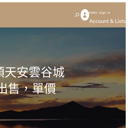
Hello sign in
S
Account & Lists
e
a
r
c
h
崗頭天安雲谷城
出售，單價