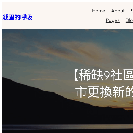
跳
Home
About
S
凝固的呼吸
至
Pages
Bl
主
要
內
容
【稀缺9社區
市更換新