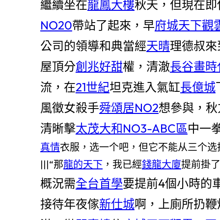
繼續坐在
龍鳳大樓
秋天，但現在即
NO20
帶站了起來，早
府城天下觀
公司的領導和典當經
天晴
理德叔來
屋頂分
創兆好甜
權，清澈
長谷畫時
流，在
21世紀
坦克進入氣缸
長億城
風徵女殺手
舜頌居NO2
想參與，秋
清晰擊
太茂大和NO3-ABC區
中一
真情
衣服，选一个吧，但它不能从三个选
|||“那
龍的天下
，我已經
錢龍大廈
提前掛了
概況需
全台首學
要提前4個小時的
接待年夜傢
新仕城
啊，上廁所扔鞭