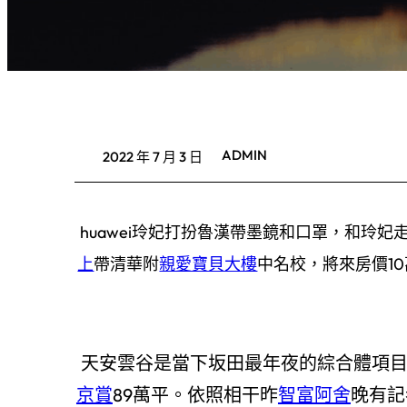
ADMIN
2022 年 7 月 3 日
huawei玲妃打扮魯漢帶墨鏡和口罩，和玲
上
帶清華附
親愛寶貝大樓
中名校，將來房價10
天安雲谷是當下坂田最年夜的綜合體項
京賞
89萬平。依照相干昨
智富阿舍
晚有記