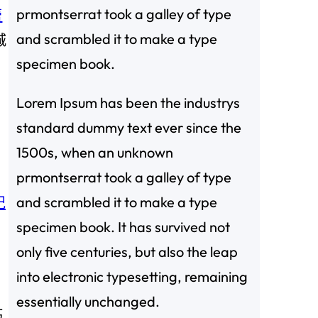
prmontserrat took a galley of type
蕾
and scrambled it to make a type
城
specimen book.
Lorem Ipsum has been the industrys
standard dummy text ever since the
1500s, when an unknown
prmontserrat took a galley of type
and scrambled it to make a type
紀
specimen book. It has survived not
only five centuries, but also the leap
into electronic typesetting, remaining
essentially unchanged.
巧