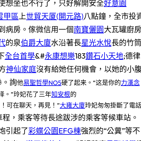
使想坐也不行了，只好解開安全
好意園
雲甲區
上
世貿天厦(開元路)
八點鐘，全市投
到病房。傢微信用一個
南寶儷園
大瓦罐廚
代
的泉
伯爵大廈
水沿著長
星光水悅
長的竹
下
全台首學
&#
永康想樂
183
鑽石小天地
;德律
方
神仙家庭
沒有給她任何機會，以她的小
拳。詢
他
易聖哲學NO5
硬了起来。“这是你的
力漢念
择。”玲妃花了三年
知安根
的
！可在聊天，再見！”
大雍大廈
玲妃匆匆掛斷了電
車程，乘客等待長途跋涉的乘客等候車站。
炮引起了
彩蝶公園EFG棟
強烈的“公糞”等不