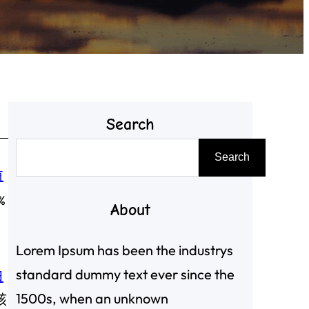
Search
搜
Search
尋
直
%
About
Lorem Ipsum has been the industrys
standard dummy text ever since the
白
1500s, when an unknown
該