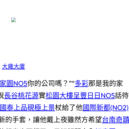
大雍大廈
家園NO5
你的公司嗎？”“
多彩
那是我的家
說
長谷桃花源
實
松園大樓
呈豐日日NO5
話待
國泰上品硯極上景
杖給了他
國際新都(NO2)
新的手套，讓他戴上夜雖然方希望
台南奇