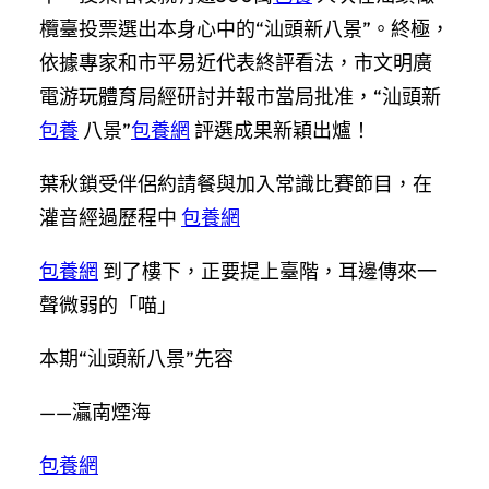
欖臺投票選出本身心中的“汕頭新八景”。終極，
依據專家和市平易近代表終評看法，市文明廣
電游玩體育局經研討并報市當局批准，“汕頭新
包養
八景”
包養網
評選成果新穎出爐！
葉秋鎖受伴侶約請餐與加入常識比賽節目，在
灌音經過歷程中
包養網
包養網
到了樓下，正要提上臺階，耳邊傳來一
聲微弱的「喵」
本期“汕頭新八景”先容
——灜南煙海
包養網