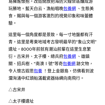
島擁進懷抱。改造開放把海防火線禁區釀成游
玩勝地。藍天白云、漁船唱晚
包養網
、生態美
食，賜與每一個游客激烈的視覺印象和味蕾體
驗。
這里每一個角度都是景致，每一寸地盤都有汗
青。這里是粵東地域考古發明最早的“象山文明”
遺址，8000年前就有潮汕前輩在這里生息繁
衍。古宋井、太子樓、總兵府
包養網
、雄鎮
關、招兵樹、“南澳Ⅰ號”等奇
包養網
跡文物，
令人懷古遐思
包養
！登上金銀島，仿佛看到波
瀾洶涌中紅頭船滿載瓷器絲綢向南飛行。
△古宋井
△太子樓遺址