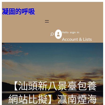
跳
凝固的呼吸
至
主
要
Hello sign in
內
S
Account & Lists
容
e
a
r
c
h
【汕頭新八景臺包養
網站比擬】灜南煙海