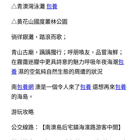
△青澳灣泳灘
包養
△黃花山國度叢林公園
徜徉銀灘，踏浪而歌；
青山古廟，踽踽獨行；呼朋喚友，品嘗海鮮；
在霧靄迷朦中更具詩意的魅力呼吸年夜海潮
包
養
濕的空氣純自然生態的周遭的狀況
南
包養網
澳是一個令人來了
包養
還想再來
包養
的海島。
游玩攻略
公交線路：【南澳島后宅鎮海濱路游客中間】