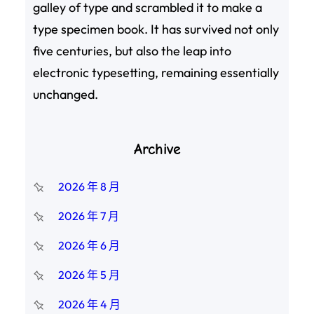
galley of type and scrambled it to make a
type specimen book. It has survived not only
five centuries, but also the leap into
electronic typesetting, remaining essentially
unchanged.
Archive
2026 年 8 月
2026 年 7 月
2026 年 6 月
2026 年 5 月
2026 年 4 月