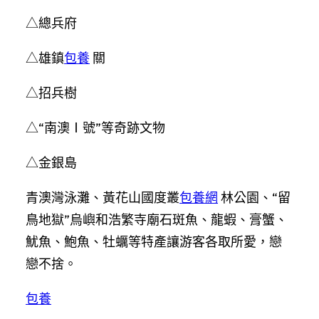
△總兵府
△雄鎮
包養
關
△招兵樹
△“南澳Ⅰ號”等奇跡文物
△金銀島
青澳灣泳灘、黃花山國度叢
包養網
林公園、“留
鳥地獄”烏嶼和浩繁寺廟石斑魚、龍蝦、膏蟹、
魷魚、鮑魚、牡蠣等特產讓游客各取所愛，戀
戀不捨。
包養