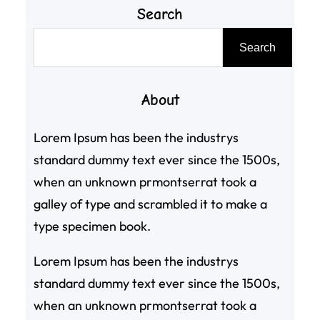
Search
搜
Search
尋
About
Lorem Ipsum has been the industrys
standard dummy text ever since the 1500s,
when an unknown prmontserrat took a
galley of type and scrambled it to make a
type specimen book.
Lorem Ipsum has been the industrys
standard dummy text ever since the 1500s,
when an unknown prmontserrat took a