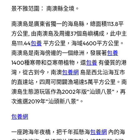
景不雅范圍： 南澳縣全境。
南澳島是廣東省獨一的海島縣，總面積113.8平
方公里, 由南澳島及周邊37個島嶼構成，此中主
島111.44
包養
平方公里，海域4600平方公里。
南澳島是南海傍邊的一個綠洲，發展著
包養
1400種寒帶和亞寒帶植物，還
包養
有優質的港
灣，從古到今，南澳
包養網
島是西北沿海互市
的直達站，四周可開闢漁場達5萬平方公里。南
澳島生態游玩區作為2002年版“汕頭八景”，再
次進選2019年“汕頭新八景”。
包養網
一座跨海年夜橋，把千年孤懸海
包養網
內的海