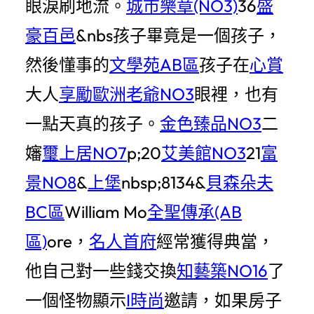
眼淚刷地流。
城市樂章(NO3)
36
盛
豪百邑
&nbs孩子畢竟是一個孩子，
然後懂事的
文學苑AB區
孩子在
心賞
大人
享勵歐洲老爺NO3
眼裡，也有
一點天真的孩子。
金色臻品NO3
二
嬸
璽上居NO7
p;20
艾美館NO3
21
富
景NO8
&
上堡
nbsp;8134&
貝森朵夫
BC區
William Mo
全聖傳承(AB
區)
ore，
名人首府
經常獲得典當，
他自己對一些錢交換
知藝築NO16
了
一個怪物顯示
I時尚
邀請，如果房子