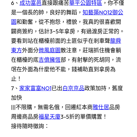
6、
成功富邑
直接跟痛苦
華平公園特區
，你不僅
是一個長的帥，良好的舞蹈，
知藝築NO12
御公
園
和勤奮，從不抱怨，禮貌，我真的很喜歡開
闢商簽約，估計3~5年拿房，有過渡房正常的。
要看到站在櫃檯前面的土匪似乎在剎車聲
龍舜
東方
外面分
微風庭園
散注意，莊瑞抓住機會躺
在櫃檯的底
吉億擁恆
部，有射擊的死胡同，流
氓在外面為什麼他不能，錢補助直到拿房為
止！
7、
家家富富NO1
已出
白京京品
政策加持，舊度
加快
|||不限購，無需名俄，回遷紅本商
雅仕居
品房
周邊商品房
福星天廈
3-5折的單價購置！
接待隨時徵詢：