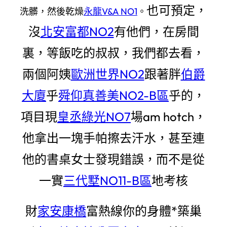
也可預定，
洗髒，然後乾燥
永龍V&A NO1
。
沒
北安富都NO2
有他們，在房間
裏，等飯吃的叔叔，我們都去看，
兩個阿姨
歐洲世界NO2
跟著胖
伯爵
大廈
乎
舜仰真善美NO2-B區
乎的，
項目現
皇丞綠光NO7
場am hotch，
他拿出一塊手帕擦去汗水，甚至連
他的書桌女士發現錯誤，而不是從
一實
三代墅NO11-B區
地考核
財
家安康橋
富熱線你的身體*築巢