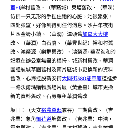
室+1
岸村舊改、（華裔城）東塘舊改、（華潤）
仿佛一只无形的手捏住她的心脏，她很紧张，
四处张望，好像到得到任何消息。沙井年夜街
片區金蠔小鎮、（華潤）潭頭舊
加拿大大樓
改、（華潤）白石廈、（華豐世紀）裕和村舊
改、鴻榮源（樂群舊改）、鴻榮源+華潤海和玲
妃還在辦公室無盡的橫掃。城新村舊改、華潤
團體航城草圍舊村及南片區城市更換新的資料
舊改、心海控股新安街
大同街380巷華廈
道進步
一路沃爾瑪購物廣場片區（黃金臺）城市更換
新的資料舊改、石巖羅租華潤舊改
坂田：（天安
裕農尊邸
雲谷）三期舊改、（吉
兆業）象角
御花道
塘舊改、（吉兆業）中浩，
雪象舊改、（吉兆業）長坑村舊改、吉兆業楊