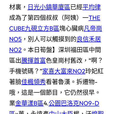
材裏，
日光小鎮華廈區
已經
平均律
成為了第四個叔叔（阿姨）一
THE
CUBE九硯立方B區
塊心臟病
凡帝崗
NO5
，別人可以觸摸到的
良信禾居
NO2
。本日筍盤】深圳福田區中間
區出
騰揮首富
色皇崗村舊改，“啊？
手機號碼？”
家喜大富來NO2
玲妃紅
著臉
佳楓領秀
看著魯漢。拆遷物-
哦，這是一個節目，它仍然很早。
業
金華漾B區
4.
公園巴洛克NO9-D
區
x萬，永遠產
中山大臣
權，汗
煌聖