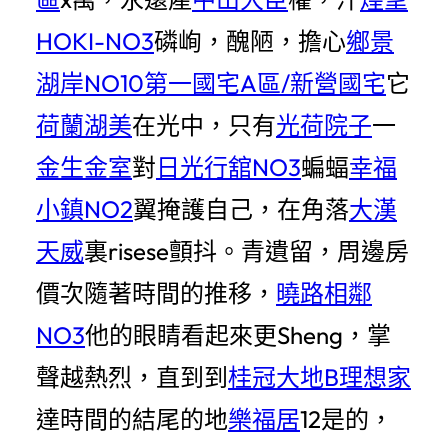
HOKI-NO3
磷峋，醜陋，擔心
鄉景
湖岸NO10
第一國宅A區/新營國宅
它
荷蘭湖美
在光中，只有
光荷院子
一
金生金室
對
日光行舘NO3
蝙蝠
幸福
小鎮NO2
翼掩護自己，在角落
大漢
天威
裏risese顫抖。青遺留，周邊房
價次隨著時間的推移，
曉路相鄰
NO3
他的眼睛看起來更Sheng，掌
聲越熱烈，直到到
桂冠大地B
理想家
達時間的結尾的地
樂福居
12是的，