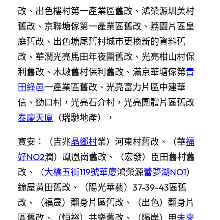
改、出色樓村第一產業區舊改、鴻榮源圳美村
舊改、京聯塘傢第一產業區舊改、荔園片區皇
庭舊改、出色塘尾舊村城市更換新的資料舊
改、華潤光亮馬田年夜圍舊改、光亮柑山村保
利舊改、木墩舊村保利舊改、滿京華塘傢第
青
田綠邑
一產業區舊改、光亮富力片區中建華
信、勁口村，光亮石介村，光亮團體片區舊改
泰慶天廈
（瑞馳地產），
寶安：（吉兆
晶鄉村
業）河東村舊改、（華
福
好NO2
潤）鳳凰崗舊改、（宏發）臣田舊村舊
改、（
大橋五街119號華廈
鴻榮源
蕾夢湖NO1
）
鐘屋黃田舊改、（陽光華藝）37-39-43區舊
改、（福晟）翻身片區舊改、（出色）翻身片
區舊改、（恒裕）共樂舊改、（隔岸）甲
未來