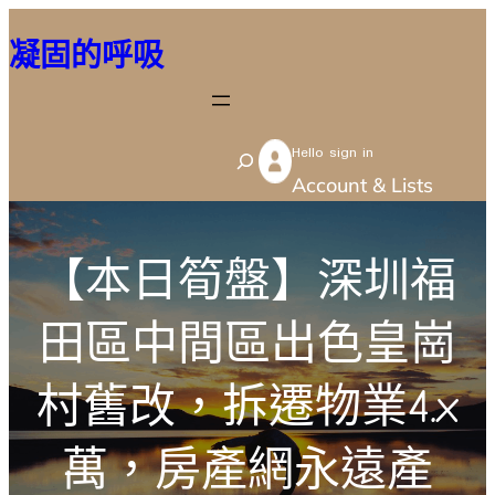
跳
凝固的呼吸
至
主
要
Hello sign in
內
S
Account & Lists
容
e
a
r
【本日筍盤】深圳福
c
田區中間區出色皇崗
h
村舊改，拆遷物業4.x
萬，房產網永遠產