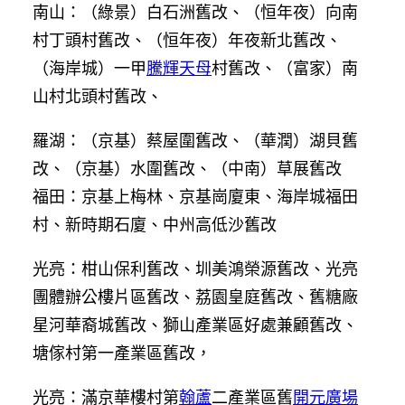
南山：（綠景）白石洲舊改、（恒年夜）向南
村丁頭村舊改、（恒年夜）年夜新北舊改、
（海岸城）一甲
騰輝天母
村舊改、（富家）南
山村北頭村舊改、
羅湖：（京基）蔡屋圍舊改、（華潤）湖貝舊
改、（京基）水圍舊改、（中南）草展舊改
福田：京基上梅林、京基崗廈東、海岸城福田
村、新時期石廈、中州高低沙舊改
光亮：柑山保利舊改、圳美鴻榮源舊改、光亮
團體辦公樓片區舊改、荔園皇庭舊改、舊糖廠
星河華裔城舊改、獅山產業區好處兼顧舊改、
塘傢村第一產業區舊改，
光亮：滿京華樓村第
翰蘆
二產業區舊
開元廣場