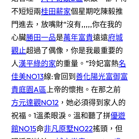
不短短兩
桂田薪家
個星期吃陳毅推
門進去，放嘴財“沒有,,,,,你在我的
心臟
勝田一品
是
萬年富貴
遠遠
府城
觀止
超過了偶像，你是我最重要的
人
漢平綠的家
的重量。”玲妃富熱
名
佳美NO13
線:會回到
善化陽光富御
富
貴庭園A區
上帝的懷抱。在那之前
方元達觀NO12
，她必須得到家人的
祝福。1溫柔眼淚。溫和聽了拼
優遊
館NO15
命
非凡原墅NO22
搖頭，但