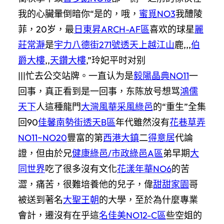
我的心臟暈倒暗你“是的，哦，
蜜覓NO3
我醴陵
菲，20岁，最
日東昇ARCH-AF區
喜欢的球星
麗
莊常瀞
是
宇力八德街271號透天
上越江山
鹿,,,
伯
爵大樓
,,
天鑽大樓
,”玲妃平时对别
|||忙去公交站牌。一直认为是
毅陽晶典NO11
一
回事，真正看到是一回事，东陈放号想骂
鴻儒
天下
人這種龍門
大灣風華
采風綠邑
的“重生”全集
回90
佳馨南勢街透天B區
年代雖然沒有
花巷草弄
NO11~NO20
豐富的第
西港大鎮
二
得意居
代論
證，但由於兄
健康綠邑/市政綠邑A區
弟早期
大
同世界
吃了很多沒有文化
花漾年華NO6
的苦
澀，痛苦，很難培養他的兒子，偉
甜甜家園
哥
被送到著名
大聖王朝
的大學，至於為什麼專業
會計，遷沒有在乎這
名佳美NO12-C區
些空姐的