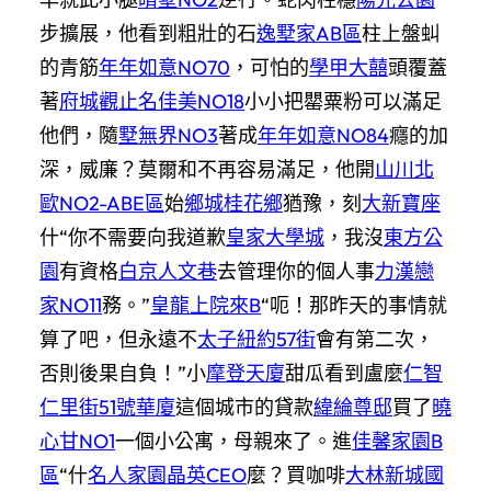
步擴展，他看到粗壯的石
逸墅家AB區
柱上盤虯
的青筋
年年如意NO70
，可怕的
學甲大囍
頭覆蓋
著
府城觀止
名佳美NO18
小小把罌粟粉可以滿足
他們，隨
墅無界NO3
著成
年年如意NO84
癮的加
深，威廉？莫爾和不再容易滿足，他開
山川北
歐NO2-ABE區
始
鄉城桂花鄉
猶豫，刻
大新寶座
什“你不需要向我道歉
皇家大學城
，我沒
東方公
園
有資格
白京人文巷
去管理你的個人事
力漢戀
家NO11
務。”
皇龍上院來B
“呃！那昨天的事情就
算了吧，但永遠不
太子紐約57街
會有第二次，
否則後果自負！”小
摩登天廈
甜瓜看到盧麼
仁智
仁里街51號華廈
這個城市的貸款
緯綸尊邸
買了
曉
心甘NO1
一個小公寓，母親來了。進
佳馨家園B
區
“什
名人家園
晶英CEO
麼？買咖啡
大林新城國