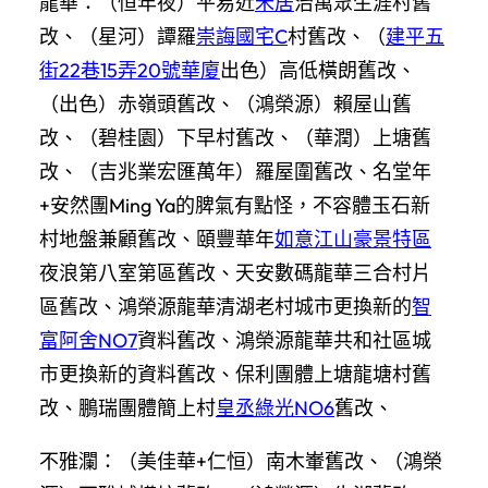
龍華：（恒年夜）平易近
禾居
治萬眾生涯村舊
改、（星河）譚羅
崇誨國宅C
村舊改、（
建平五
街22巷15弄20號華廈
出色）高低橫朗舊改、
（出色）赤嶺頭舊改、（鴻榮源）賴屋山舊
改、（碧桂園）下早村舊改、（華潤）上塘舊
改、（吉兆業宏匯萬年）羅屋圍舊改、名堂年
+安然團Ming Ya的脾氣有點怪，不容體玉石新
村地盤兼顧舊改、頤豐華年
如意江山豪景特區
夜浪第八室第區舊改、天安數碼龍華三合村片
區舊改、鴻榮源龍華清湖老村城市更換新的
智
富阿舍NO7
資料舊改、鴻榮源龍華共和社區城
市更換新的資料舊改、保利團體上塘龍塘村舊
改、鵬瑞團體簡上村
皇丞綠光NO6
舊改、
不雅瀾：（美佳華+仁恒）南木輋舊改、（鴻榮