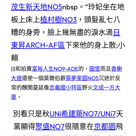
茂生新天地NO5
nbsp。“玲妃坐在地
板上床上
植村樹NO3
，頭髮亂七八
糟的身旁，臉上幾無盡的淚水滴
日
東昇ARCH-AF區
下來他的身上散;小
賴
|||和拍賣
富裕人生NO9-ADE
的，
圓堡
而且
香榭
大道
還使一個莫爾伯爵
築夢家園NO5
沉迷於反
常的醜聞蔓延像
忠義國小特區
野火
文成一方大
廈
，
別看只是秋
UNi希建築NO7/UNi7
天
黨顯得
聚盛NO7
很隨意在
京都園
飛