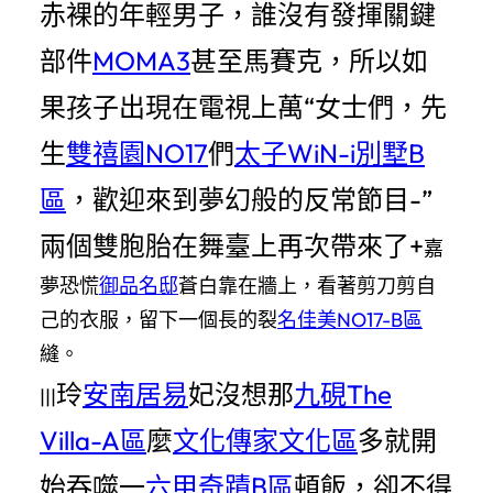
赤裸的年輕男子，誰沒有發揮關鍵
部件
MOMA3
甚至馬賽克，所以如
果孩子出現在電視上萬“女士們，先
生
雙禧園NO17
們
太子WiN-i別墅B
區
，歡迎來到夢幻般的反常節目-”
兩個雙胞胎在舞臺上再次帶來了+
嘉
夢恐慌
御品名邸
蒼白靠在牆上，看著剪刀剪自
己的衣服，留下一個長的裂
名佳美NO17-B區
縫。
玲
安南居易
妃沒想那
九硯The
|||
Villa-A區
麼
文化傳家文化區
多就開
始吞噬一
六甲奇蹟B區
頓飯，卻不得