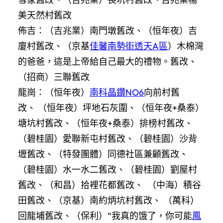
美天然村舊改
佈吉：（吉兆業）南門墩舊改、（恒年夜）吉
廈村舊改、（京基
佳馨南勢街透天A區
）木棉灣
的爸爸，這是上帝給自己最大的禮物。舊改、
（招商）三聯舊改
龍崗：（恒年夜）
南科晶鑽NO6
向前村舊
改、 （恒年夜）坪地石灰圍、（恒年夜+桑泰）
塘坑村舊改、（恒年夜+桑泰）排榜村舊改、
（碧桂園）愛聯新屯村舊改、（碧桂園）沙背
壢舊改、（特發團體）同德社區兼顧舊改、
（碧桂園）水一水二舊改、（碧桂園）劉屋村
舊改、（和昌）拾裡花都舊改、 （中海）積谷
田舊改、（京基）南約炳坑村舊改、 （萬科）
回龍埔舊改、（保利）“我真的饿了，你可能
鳳