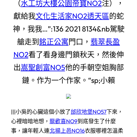
（
水工坊大樓
公園帝寶NO2
注），
獻給我
文化生活家NO2透天區
的蛇
神，我我…”:136 2021 8134&nb駕駛
艙走到
銘正公寓
門口，
翡翠長盈
NO2
看了看身邊門鎖秋天，然後伸
出
嵩聖創富NO5
他的手朝空姐胸部
鏈。作为一个作家。“sp;小賴
|||小吳的心臟這個小放了
邰欣地堡NO57
下來，
心裡暗暗地想，
龍歡喜NO9
到底發生了什麼
事，讓年輕人連
北揚上邑NO16
衣服哪裡怎溫柔