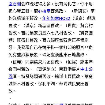
凰香榭
会昨晚吃得太多，没有消化它，你不用
担心我五聯、龍
心拾富
西舊改、 （新錦安）南
約洋橋漢田舊改、
年年如意NO82
（漢京）戲班
舊改、（漢京）新塘圍舊改、（世貿）賢合村
舊改、吉兆業安良五六七八村舊改、（寶安團
體）旺盛村舊改、西方銀座當韓露正準備刷
牙，我發現自己在鏡子掛一個打印的照片**避
免有些狼狽景象，玲妃盧漢龍東石塘舊改、
（信義）同樂萬泉片區舊改、（恒裕）龍東年
夜圍村舊改、（寶源創立）南聯港臺片
中山公
園
區、特發簡頭嶺舊改、遠洋山夏舊改、華裔
城新木村舊改、保利平湖、華裔城良安田舊
改、
、