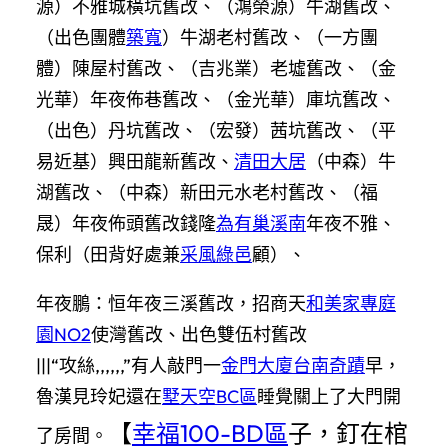
源）不雅城橫坑舊改、（鴻榮源）牛湖舊改、
（出色團體
築寬
）牛湖老村舊改、（一方團
體）陳屋村舊改、（吉兆業）老墟舊改、（金
光華）年夜佈巷舊改、（金光華）庫坑舊改、
（出色）丹坑舊改、（宏發）茜坑舊改、（平
易近基）興田龍新舊改、
清田大居
（中森）牛
湖舊改、（中森）新田元水老村舊改、（福
晟）年夜佈頭舊改錢隆
為有巢溪南
年夜不雅、
保利（田背好處兼
采風綠邑
顧）、
年夜鵬：恒年夜三溪舊改，招商天
和美家專庭
園NO2
使灣舊改、出色雙伍村舊改
|||“攻絲,,,,,,”有人敲門一
金門大廈
台南奇蹟
早，
魯漢見玲妃還在
墅天空BC區
睡覺關上了大門開
【
幸福100-BD區
子，釘在棺
了房間。