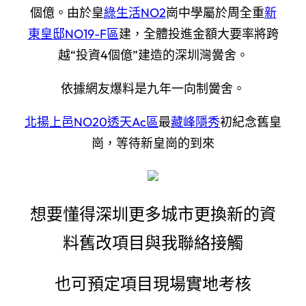
個億。由於皇
綠生活NO2
崗中學屬於周全重
新
東皇邸NO19-F區
建，全體投進金額大要率將跨
越“投資4個億”建造的深圳灣黌舍。
依據網友爆料是九年一向制黌舍。
北揚上邑NO20透天Ac區
最
藏峰隱秀
初紀念舊皇
崗，等待新皇崗的到來
想要懂得深圳更多城市更換新的資
料舊改項目與我聯絡接觸
也可預定項目現場實地考核