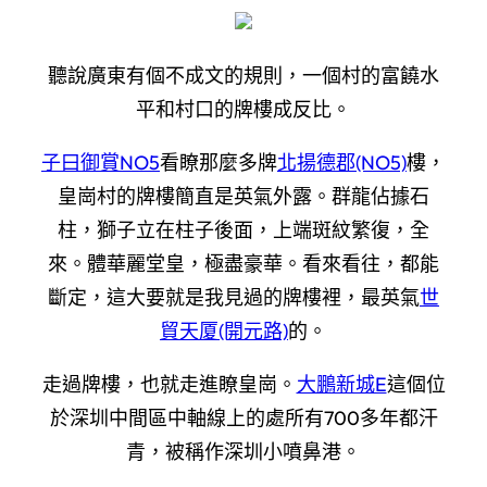
聽說廣東有個不成文的規則，一個村的富饒水
平和村口的牌樓成反比。
子曰御賞NO5
看瞭那麼多牌
北揚德郡(NO5)
樓，
皇崗村的牌樓簡直是英氣外露。群龍佔據石
柱，獅子立在柱子後面，上端斑紋繁復，全
來。體華麗堂皇，極盡豪華。看來看往，都能
斷定，這大要就是我見過的牌樓裡，最英氣
世
貿天厦(開元路)
的。
走過牌樓，也就走進瞭皇崗。
大鵬新城E
這個位
於深圳中間區中軸線上的處所有700多年都汗
青，被稱作深圳小噴鼻港。