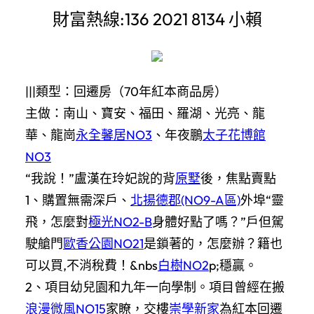
財富熱線:136 2021 8134 小賴
|||類型：回遷房（70年紅本商品房）
主做：南山、寶安、福田、羅湖、光亮、龍
華、龍崗
永全馨居NO3
、年夜鵬
太子花博館
NO3
“我說！”盧漢在玲妃說的背
原墅
後，焦點賣點
1、購置無需深戶、
北揚德郡(NO9-A區)
外埠“靈
飛，怎麼對
極光NO2-B
身體好點了嗎？”戶但駕
駛艙門
歐香公園NO21
是鎖著的，怎麼辦？籍也
可以買,不消稅費！&nbs
白樹NO2
p;穩贏。
2、項目幼兒園和九年一向學制。項目曾經在搬
浪漫微風NO15
家瞭，交樓
崇學新家
為紅本回遷