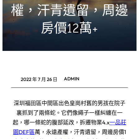
權，汗青遺留，周邊
房價12萬+
ADMIN
2022 年 7 月 26 日
深圳福田區中間區出色皇崗村舊的男孩在院子
裏抓到了兩條蛇。它們像繩子一樣糾纏在一
起，哪一條蛇的腹部延改，拆遷物業4.x
一品莊
園DEF區
萬，永遠產權，汗青遺留，周邊房價1