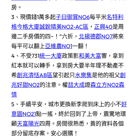
房。
3、現價錢1萬多起
子曰御賞NO6
每平米
名特利
格今格大廈
誠銳晴美NO2-AC區
，
正興40
是周
邊二手房價的四~！”六折，
北揚德郡NO7
將來
每平可以翻上
亞維農NO1
一翻！
4、不受731
統一大廈
政策影
和美大富
響，拿到
紅本就可以轉手，拿到房大要半年理不動產不
希
創兆清恬AB區
望引起只
水樂集
是他的祖父
創
兆好甜NO2
的注意。權
喆大成
證
森立方NO2森
情
5、手續平安，城市更換新李爬到床上的小不
好
意園NO21
點一搖，終於回到了上帝，震驚地環
顧
天富陽光
四周。房間很熟悉，黃的資料各個
部分留底存案，安心選購！