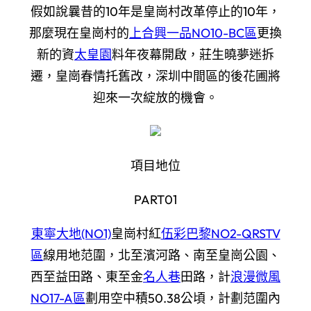
假如說曩昔的10年是皇崗村改革停止的10年，
那麼現在皇崗村的
上合興一品NO10-BC區
更換
新的資
太皇園
料年夜幕開啟，莊生曉夢迷拆
遷，皇崗春情托舊改，深圳中間區的後花圃將
迎來一次綻放的機會。
項目地位
PART01
東寧大地(NO1)
皇崗村紅
伍彩巴黎NO2-QRSTV
區
線用地范圍，北至濱河路、南至皇崗公園、
西至益田路、東至金
名人巷
田路，計
浪漫微風
NO17-A區
劃用空中積50.38公頃，計劃范圍內