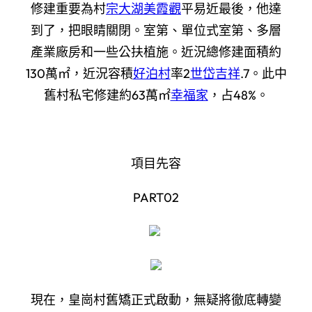
修建重要為村
宗大湖美霞觀
平易近最後，他達
到了，把眼睛關閉。室第、單位式室第、多層
產業廠房和一些公扶植施。近況總修建面積約
130萬㎡，近況容積
好泊村
率2
世岱吉祥
.7。此中
舊村私宅修建約63萬㎡
幸福家
，占48%。
項目先容
PART02
現在，皇崗村舊矯正式啟動，無疑將徹底轉變