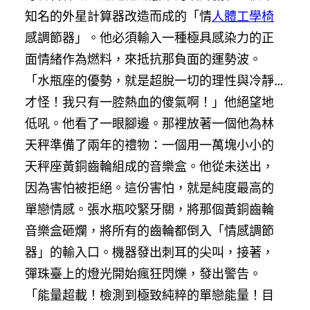
知名的外星計算器改造而成的「情
人體工學椅
感調節器」。他必須輸入一種極具感染力的正
面情緒作為燃料，來抵抗那負面的運勢波。
「水瓶座的優勢，就是超脫一切的理性與冷靜…
才怪！我只有一腔熱血的傻氣啊！」他絕望地
低吼。他看了一眼腳邊。那裡放著一個他為林
天秤準備了兩年的禮物：一個用一萬塊小小的
天秤座黃銅齒輪組成的音樂盒。他從未送出，
因為害怕被拒絕。這份害怕，就是純度最高的
單戀情感。張水瓶咬緊牙關，將那個黃銅齒輪
音樂盒砸爛，將所有的齒輪都倒入「情感調節
器」的輸入口。機器發出刺耳的尖叫，接著，
彈珠臺上的燈光開始瘋狂閃爍，發出警告。
「能量超載！檢測到極致純粹的單戀能量！目