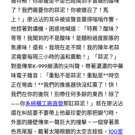
級特務！你那邊是不是已經聞到宇宙級的酸味
了？我們需要你的蒜泥！你被徵召了！馬
上！」廖沾沾的耳朵被這聲音震得嗡嗡作響，
他捏著對講機，困惑地喊道：「特務？酸味？
等等！我聞到的不是酸味！是麵粉過度膨脹的
焦慮味！還有，我現在走不開！我的陳年老蒜
泥需要每隔三小時的溫和震動！」「蒜泥？」
對面傳來K-999崩潰的尖叫聲，帶著濃濃的中藥
味電子雜音：「重點不是蒜泥！重點是**時空
正在彎曲！**我們的推進器快沒紅棗了！快！
我們在你的後院！別帶任何多餘的東西！除了
——你
系統櫃工廠直營
那缸蒜泥！」就在廖沾沾
還在糾結要不要帶上他最珍愛的那把銀勺時，
外面的牆壁傳來一聲巨大的撞擊。一個穿著黑
色燕尾服、戴著太陽眼鏡的太空吉娃娃，
100室