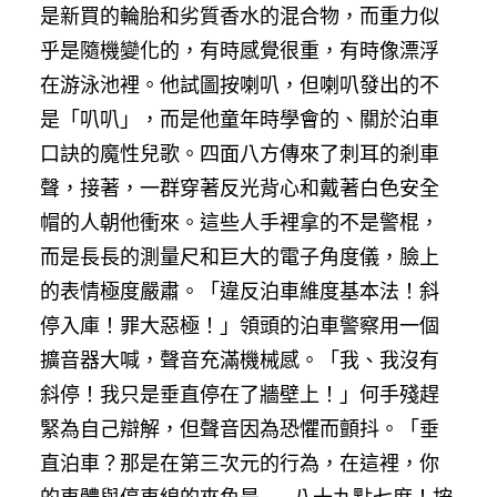
是新買的輪胎和劣質香水的混合物，而重力似
乎是隨機變化的，有時感覺很重，有時像漂浮
在游泳池裡。他試圖按喇叭，但喇叭發出的不
是「叭叭」，而是他童年時學會的、關於泊車
口訣的魔性兒歌。四面八方傳來了刺耳的剎車
聲，接著，一群穿著反光背心和戴著白色安全
帽的人朝他衝來。這些人手裡拿的不是警棍，
而是長長的測量尺和巨大的電子角度儀，臉上
的表情極度嚴肅。「違反泊車維度基本法！斜
停入庫！罪大惡極！」領頭的泊車警察用一個
擴音器大喊，聲音充滿機械感。「我、我沒有
斜停！我只是垂直停在了牆壁上！」何手殘趕
緊為自己辯解，但聲音因為恐懼而顫抖。「垂
直泊車？那是在第三次元的行為，在這裡，你