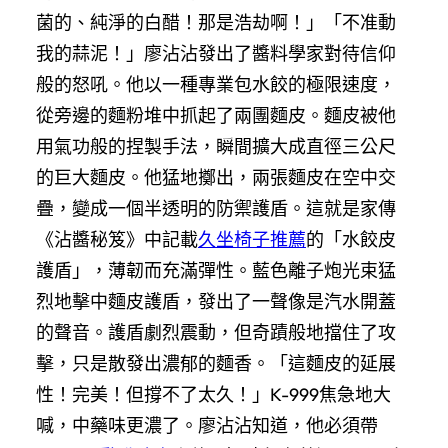
菌的、純淨的白醋！那是浩劫啊！」「不准動
我的蒜泥！」廖沾沾發出了醬料學家對待信仰
般的怒吼。他以一種專業包水餃的極限速度，
從旁邊的麵粉堆中抓起了兩團麵皮。麵皮被他
用氣功般的捏製手法，瞬間擴大成直徑三公尺
的巨大麵皮。他猛地擲出，兩張麵皮在空中交
疊，變成一個半透明的防禦護盾。這就是家傳
《沾醬秘笈》中記載
久坐椅子推薦
的「水餃皮
護盾」，薄韌而充滿彈性。藍色離子炮光束猛
烈地擊中麵皮護盾，發出了一聲像是汽水開蓋
的聲音。護盾劇烈震動，但奇蹟般地擋住了攻
擊，只是散發出濃郁的麵香。「這麵皮的延展
性！完美！但撐不了太久！」K-999焦急地大
喊，中藥味更濃了。廖沾沾知道，他必須帶