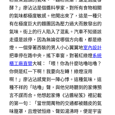
酵？」廖沾沾是個醬料學家，對所有食物相關
的氣味都極度敏感。他聞出來了，這是一種只
有在極度巨大的麵團因為壓力過大而散發出的
氣味。街上的行人陷入了混亂。汽車不知道該
走還是該停，因為無論從哪個方向看，都是綠
燈。一個穿著西裝的男人小心翼翼地
室內設計
把車停在路中央，搖下車窗，對著紅綠燈
系統
櫃工廠直營
大喊：「喂！你為什麼咕嚕咕嚕？
你倒是紅一下啊！我要向左轉！綠燈沒用
啊！」廖沾沾感覺到一陣心悸。這種氣味，這
種不祥的「咕嚕」聲，與他兒時聽到的家傳預
言不謀而合。他想起家傳《沾醬秘笈》裡記載
的第一句：「當世間萬物的交通都被麵皮的氣
味籠罩，且燈號恒綠、聲如湯沸時，便是宇宙