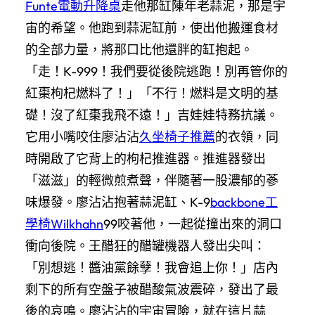
Funte電動升降桌
走他那缸陳年老蒜泥，那是宇
宙的希望。他跑到蒜泥缸前，使出他搬運食材
的全部力量，將那口比他還胖的缸抱起。
「走！K-999！我們要從後院逃跑！別再管你的
紅棗枸杞燃料了！」「不行！燃料是文明的基
礎！沒了紅棗我飛不遠！」吉娃娃特務抗議。
它用小嘴咬住廖沾沾
久坐椅子推薦
的衣領，同
時開啟了它背上的枸杞推進器。推進器發出
「滋滋」的輕微煎煮聲，伴隨著一股濃郁的蔘
味爆發。廖沾沾抱著蒜泥缸、K-9
backbone工
學椅
Wilkhahn
99咬著他，一起從撞出來的洞口
衝向後院。王醋狂的醋罐機器人發出尖叫：
「別想逃！醬油黨餘孽！我會追上你！」店內
剩下的所有空盤子被醋酸氣波震碎，發出了最
後的哀鳴。廖沾沾的宇宙冒險，就在這片蒜