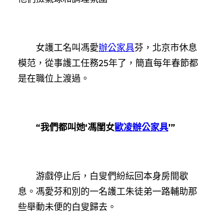
女護工名叫馮愛
辦公家具
芬，北京市休息
模范，從事護工任務25年了，簡直每年春節都
是在職位上渡過。
“我們都叫她‘馮閨女
歐凌辦公家具
’”
游戲停止后，白叟們紛紜回本身房間歇
息。馮愛芬和別的一名護工朱徒弟一路輔助那
些舉動未便的白叟歸去。