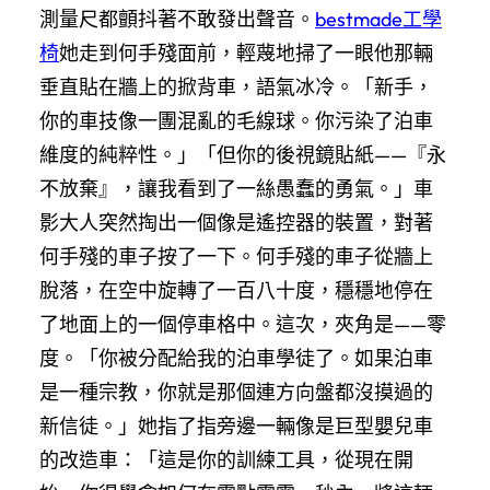
測量尺都顫抖著不敢發出聲音。
bestmade工學
椅
她走到何手殘面前，輕蔑地掃了一眼他那輛
垂直貼在牆上的掀背車，語氣冰冷。「新手，
你的車技像一團混亂的毛線球。你污染了泊車
維度的純粹性。」「但你的後視鏡貼紙——『永
不放棄』，讓我看到了一絲愚蠢的勇氣。」車
影大人突然掏出一個像是遙控器的裝置，對著
何手殘的車子按了一下。何手殘的車子從牆上
脫落，在空中旋轉了一百八十度，穩穩地停在
了地面上的一個停車格中。這次，夾角是——零
度。「你被分配給我的泊車學徒了。如果泊車
是一種宗教，你就是那個連方向盤都沒摸過的
新信徒。」她指了指旁邊一輛像是巨型嬰兒車
的改造車：「這是你的訓練工具，從現在開