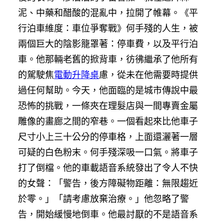
泥、中藥和醋酸的混亂中，拉開了帷幕。《平
行泊車維度：車位爭奪戰》何手殘的人生，被
兩個巨大的陰影籠罩著：停車費，以及平行泊
車。他那輛老舊的掀背車，彷彿繼承了他所有
的駕駛焦
電動升降桌
慮，從未在他需要時提供
過任何幫助。今天，他面臨的是城市傳說中最
恐怖的挑戰，一條夾在理髮店與一間專賣金屬
雕像的畫廊之間的窄巷。一個看起來比他車子
尺寸小上三十公分的停車格，上面還灑著一層
可疑的白色粉末。何手殘深吸一口氣。將車子
打了倒檔。他的車載語音系統發出了令人不快
的女聲：「警告，後方障礙物距離：無限趨近
於零。」「請考慮放棄治療。」他忽略了警
告，開始緩慢地倒車。他最討厭的不是語音系