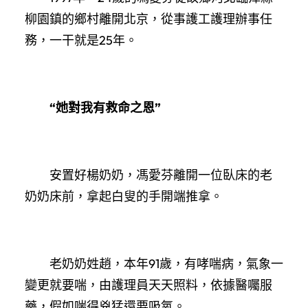
柳園鎮的鄉村離開北京，從事護工護理辦事任
務，一干就是25年。
“她對我有救命之恩”
安置好楊奶奶，馮愛芬離開一位臥床的老
奶奶床前，拿起白叟的手開端推拿。
老奶奶姓趙，本年91歲，有哮喘病，氣象一
變更就要喘，由護理員天天照料，依據醫囑服
藥，假如喘得兇猛還要吸氧。