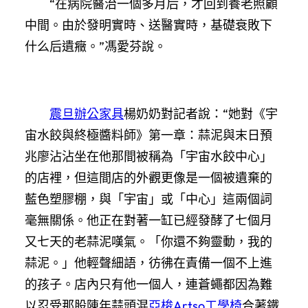
“在病院醫治一個多月后，才回到養老照顧
中間。由於發明實時、送醫實時，基礎衰敗下
什么后遺癥。”馮愛芬說。
震旦辦公家具
楊奶奶對記者說：“她對《宇
宙水餃與終極醬料師》第一章：蒜泥與末日預
兆廖沾沾坐在他那間被稱為「宇宙水餃中心」
的店裡，但這間店的外觀更像是一個被遺棄的
藍色塑膠棚，與「宇宙」或「中心」這兩個詞
毫無關係。他正在對著一缸已經發酵了七個月
又七天的老蒜泥嘆氣。「你還不夠靈動，我的
蒜泥。」他輕聲細語，彷彿在責備一個不上進
的孩子。店內只有他一個人，連蒼蠅都因為難
以忍受那股陳年蒜頭混
亞梭Artso工學椅
合著鐵