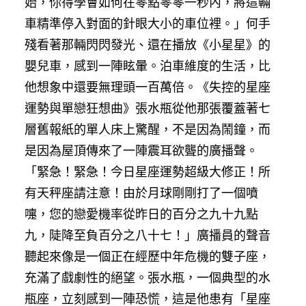
始，你得學會如何在零點零零一秒內，將這輛
車精準停入對面的針眼大小的車位裡。」何手
殘看著那輛閃閃發光、還在播放《小星星》的
嬰兒車，感到一陣眩暈。泊車維度的生活，比
他想象中還要無理頭一百萬倍。《失控的星座
運勢與單戀狂想曲》張水瓶從他那張覆蓋著七
層舊報紙的單人床上驚醒，不是因為鬧鐘，而
是因為屋頂傳來了一陣震耳欲聾的廣播聲。
「緊急！緊急！今日星座運勢超級大修正！所
有天秤座請注意！由於月球剛剛打了一個噴
嚏，您的戀愛機率從昨日的百分之九十九點
九，陡降至負百分之八十七！」廣播員的聲音
聽起來像是一個正在經歷中年危機的雙子座，
充滿了戲劇性的絕望。張水瓶，一個典型的水
瓶座，立刻感到一陣恐慌，這是他患有「星座