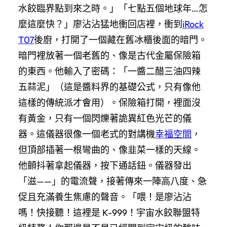
水餃臨界點到來之時。」「七點五個地球年…怎
麼這麼快？」廖沾沾猛地衝回店裡，衝到
iRock
T07
後廚，打開了一個藏在舊冰櫃後面的暗門。
暗門裡放著一個老舊的、像是古代金屬保險箱
的東西。他輸入了密碼：「一醬二醋三油四辣
五蒜泥」（這是醬料界的基礎公式，只有像他
這樣的傳統派才會用）。保險箱打開，裡面沒
有黃金，只有一個閃爍著詭異紅色光芒的儀
器。這儀器很像一個老式的對講機
幸福空間
，
但頂部插著一根彎曲的、像韭菜一樣的天線。
他顫抖著拿起儀器，按下通話鈕。儀器發出
「滋——」的電流聲，接著傳來一陣高八度、急
促且充滿養生焦慮的聲音。「喂！是廖沾沾
嗎！快接聽！這裡是 K-999！宇宙水餃聯盟特