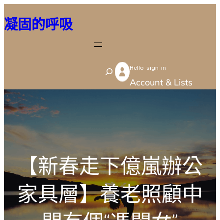
跳
凝固的呼吸
至
主
要
Hello sign in
內
S
Account & Lists
容
e
a
r
c
h
【新春走下億嵐辦公
家具層】養老照顧中