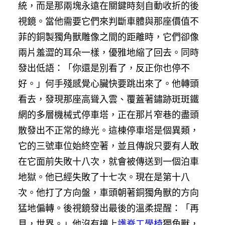
統，而是那兩塊永遠在關鍵時刻自動收折的後
視鏡。當他需要它們來判斷車體與那座價值不
菲的銅製獨角獸雕像之間的距離時，它們卻像
兩片羞澀的耳朵一樣，優雅地縮了回去。同時
發出低語：「你還是別看了，反正你也停不
好。」何手殘感覺心臟快要跳出來了。他轉頭
看去，發現那座高聳入雲、覆蓋著鏽跡斑斑鐵
網的多層機械式停車塔，正在那片窄巷的盡頭
散發出不正常的綠光。這棟停車塔是個異類，
它的三號車位始終空著，並且傳說只要有人敢
在它面前失敗十八次，就會被傳送到一個泊車
地獄。他已經失敗了十七次。現在是第十八
次。他打了方向盤，車頭朝著銅獨角獸的方向
猛地偏轉。後視鏡發出最後的溫柔提醒：「再
見，世界。」他沒有撞上
護脊工學椅
獨角獸，