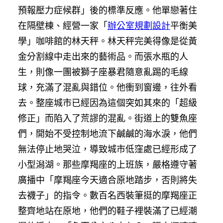
預報壓力症候群」後的標準反應。他單戀著住
在隔壁棟、經營一家「
辦公室規劃設計
平衡美
學」咖啡館的林天秤。林天秤完美得像是從黃
金分割線中走出來的藝術品。而張水瓶的人
生，則像一團被獅子座暴君隨意亂踢的毛線
球，充滿了混亂與錯位。他衝到窗邊，往外看
去。整座城市已經因為這個突如其來的「超級
修正」而陷入了荒謬的混亂。街道上的雙魚座
們，開始不受控制地流下鹹鹹的海水淚，他們
無法停止地哭泣，導致城市低窪處已經形成了
小型潟湖。那些摩羯座的上班族，嚴格遵守著
廣播中「摩羯座今天適合原地踏步，否則將失
去襪子」的指令。數百名西裝筆挺的摩羯座正
整齊地站在原地，他們的鞋子裡裝滿了已經潮