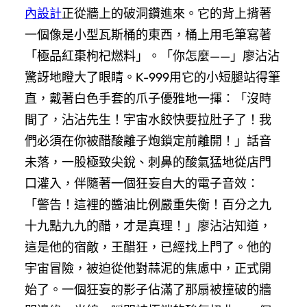
內設計
正從牆上的破洞鑽進來。它的背上揹著
一個像是小型瓦斯桶的東西，桶上用毛筆寫著
「極品紅棗枸杞燃料」。「你怎麼——」廖沾沾
驚訝地瞪大了眼睛。K-999用它的小短腿站得筆
直，戴著白色手套的爪子優雅地一揮：「沒時
間了，沾沾先生！宇宙水餃快要拉肚子了！我
們必須在你被醋酸離子炮鎖定前離開！」話音
未落，一股極致尖銳、刺鼻的酸氣猛地從店門
口灌入，伴隨著一個狂妄自大的電子音效：
「警告！這裡的醬油比例嚴重失衡！百分之九
十九點九九的醋，才是真理！」廖沾沾知道，
這是他的宿敵，王醋狂，已經找上門了。他的
宇宙冒險，被迫從他對蒜泥的焦慮中，正式開
始了。一個狂妄的影子佔滿了那扇被撞破的牆