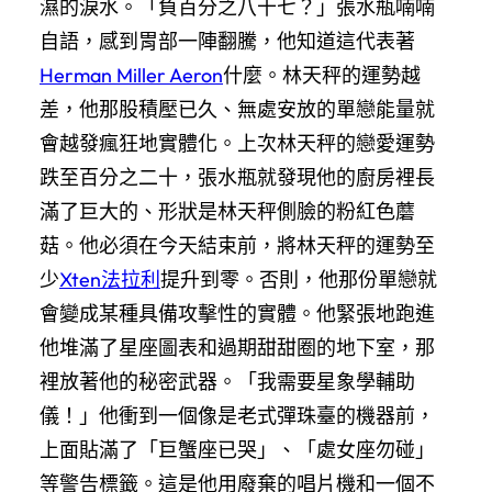
濕的淚水。「負百分之八十七？」張水瓶喃喃
自語，感到胃部一陣翻騰，他知道這代表著
Herman Miller Aeron
什麼。林天秤的運勢越
差，他那股積壓已久、無處安放的單戀能量就
會越發瘋狂地實體化。上次林天秤的戀愛運勢
跌至百分之二十，張水瓶就發現他的廚房裡長
滿了巨大的、形狀是林天秤側臉的粉紅色蘑
菇。他必須在今天結束前，將林天秤的運勢至
少
Xten法拉利
提升到零。否則，他那份單戀就
會變成某種具備攻擊性的實體。他緊張地跑進
他堆滿了星座圖表和過期甜甜圈的地下室，那
裡放著他的秘密武器。「我需要星象學輔助
儀！」他衝到一個像是老式彈珠臺的機器前，
上面貼滿了「巨蟹座已哭」、「處女座勿碰」
等警告標籤。這是他用廢棄的唱片機和一個不