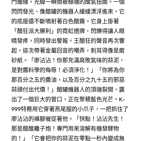
門邊緣，光線一瞬間被極端的酸氣扭曲。一個
閃閃發光、像醋罐的機器人緩緩漂浮進來，它
的底座還不斷噴射著白色醋霧。它身上掛著
「醋狂派大勝利」的霓虹燈牌，閃爍得讓人眼
睛發疼，同時發出警報。王醋狂的聲音再次響
起，這次帶著金屬回音的嘲弄，刺耳得像是磨
砂紙。「廖沾沾！你那充滿腐敗氣味的蒜泥，
是對醬料學的侮辱！必須淨化！」「你將為你
那百分之五的醬油，以及百分之九十五的邪惡
蒜頭付出代價！」醋罐機器人的頂端裂開，露
出了一個巨大的管口，正在聚積藍色光芒。K-
999特務用它穿著燕尾服的小爪子，一把抓住了
廖沾沾的褲腳催促著他。「快點！沾沾先生！
那是醋酸離子炮！專門用來溶解有機發酵物
的！」「它會把你的蒜泥在零點一秒內變成無