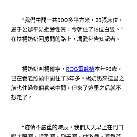
“我們中間一共300多平方米，23張床位，
屬于公辦平易近營性質，今朝住了16位白叟。”
在扶楊奶奶回房間的路上，馮愛芬告知記者。
楊奶奶叫楊爾寧，
ROG電競椅
本年93歲，
已在養老照顧中間住了3年多。楊奶奶來這里之
前也住過幾個養老中間，但來了這里之后就不
想走了。
“疫情不嚴重的時辰，我們天天早上在門口
曬太陽啊，唱歌啊，聊天啊，做游戲。馮愛芬