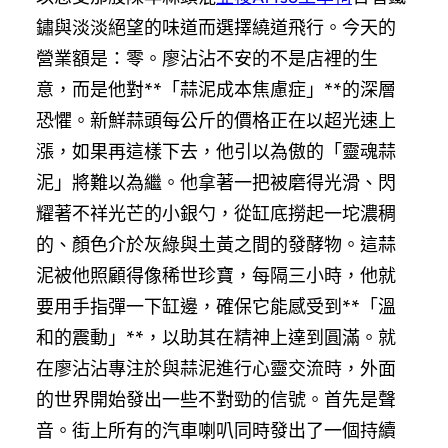
鏽與淡淡絕望的味道而選擇繞道飛行。今天的
營業額是：零。廖沾沾不安的不是店裡的生
意，而是他對**「蒜泥成本焦慮症」**的深層
恐懼。新鮮蒜頭每公斤的價格正在以超光速上
漲，如果再這樣下去，他引以為傲的「靈魂蒜
泥」將難以為繼。他拿著一把被磨得光滑、閃
耀著不祥光芒的小銀勺，從缸底撈起一坨濃稠
的、顏色介於灰綠與土黃之間的發酵物。這蒜
泥被他照顧得像稀世珍寶，每隔三小時，他就
要用手指彈一下缸邊，確保它能感受到**「溫
和的震動」**，以助其在精神上達到圓滿。就
在廖沾沾專注於與蒜泥進行心靈交流時，外面
的世界開始發出一些不對勁的信號。首先是聲
音。街上所有的汽車喇叭同時發出了一個持續