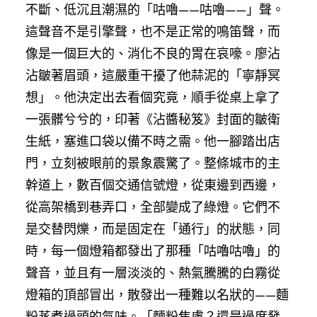
不斷、低沉且潮濕的「咕嚕——咕嚕——」聲。
這聲音不是引擎聲，也不是正常的鳴笛聲，而
像是一個巨大的、消化不良的胃在哀嚎。廖沾
沾皺著眉頭，這嚴重干擾了他蒜泥的「寧靜冥
想」。他決定出去看個究竟，順手從桌上拿了
一張髒兮兮的，印著《沾醬秘笈》封面的皺衛
生紙，塞進口袋以備不時之需。他一腳踏出店
門，立刻被眼前的景象震驚了。整條城市的主
幹道上，數百個交通信號燈，從東邊到西邊，
從高架橋到巷弄口，全部變成了綠燈。它們不
是交替閃爍，而是固定在「通行」的狀態，同
時，每一個燈箱都發出了那種「咕嚕咕嚕」的
聲音，並且有一層淡淡的、熱氣騰騰的白霧從
燈箱的頂部冒出，散發出一種難以名狀的——麵
粉蒸煮過頭的氣味。「麵粉焦慮？還是過度發