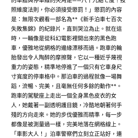
的車體與停車線的夾角是——八十九點七度！按
照維度法則，你必須接受懲罰！」懲罰的內容
是：無限次觀看一部名為**《新手泊車七百次
失敗集錦》的紀錄片，直到哭泣為止。就在這
時，一輛像是從科幻電影裡開出來的黑色跑
車，優雅地從網格的邊緣漂移而過。跑車的輪
胎發出令人陶醉的摩擦聲，它以一種近乎蔑視
重力的姿態，精準地停進了一個只有它車身尺
寸寬度的停車格中。那泊車的過程就像一場舞
蹈，流暢、完美，且毫無任何多餘的動作**。
跑車的駕駛座上走出一個全身黑色皮衣的女
人，她戴著一副透明護目鏡，冷酷地朝著何手
殘的方向走來。她的步伐優雅而精準，每一步
都像是被測量過一樣，完美地落在網格線上。
「車影大人！」泊車警察們立刻立正站好，連