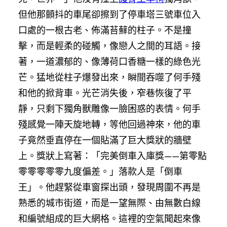
但他那顫抖的車尾卻擦到了停車塔三號車位入
口處的一根古老、佈滿苔蘚的柱子。不是撞
擊，而是輕柔的碰觸，像戀人之間的耳語。接
著，一道濃郁的、像薄荷口香糖一樣的綠色光
芒。猛地從柱子爆發出來，瞬間吞噬了何手殘
和他的掀背車。光芒消失後，窄巷恢復了平
靜，只剩下獨角獸雕像一臉困惑的表情。何手
殘感覺一陣天旋地轉，等他回過神來，他的車
子竟然垂直停在一個貼滿了巨大獎狀的牆壁
上。獎狀上寫著：「完美倒車入庫獎——第零點
零零零零零九度偏差。」落款人是「倒車
王」。他趕緊從車窗探出頭，發現周圍不再是
熟悉的城市街道，而是一望無際、由無數白線
和編號組成的巨大網格。這裡的空氣聞起來像