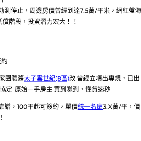
測停止，周邊房價曾經到達7.5萬/平米，網紅盤
抵償階段，投資潛力宏大！！
簽約
富家團體舊
太子雲世紀(B區)
改 曾經立項出專規，已出
分房協定 原始一手房主 買到賺到，懂貨速秒
譜，100平起可簽約，單價
統一名廈
3.X萬/平，價
！