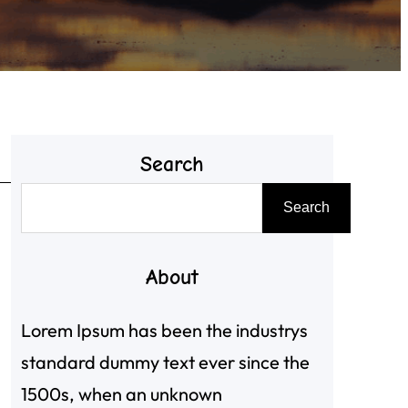
Search
搜
Search
尋
About
Lorem Ipsum has been the industrys
standard dummy text ever since the
1500s, when an unknown