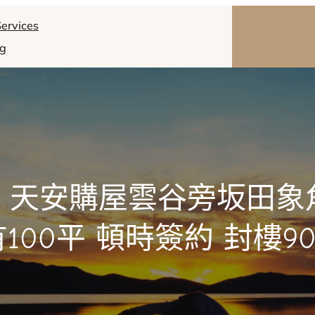
ervices
og
 天安購屋雲谷旁坂田象
有100平 頓時簽約 封樓90