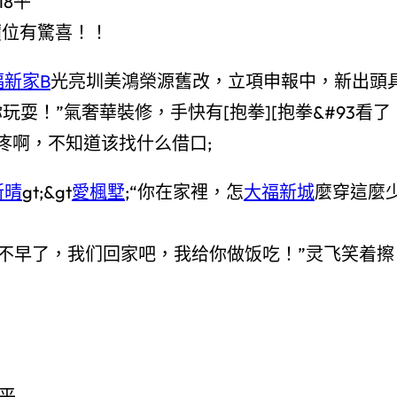
118平
價位有驚喜！！
福新家B
光亮圳美鴻榮源舊改，立項申報中，新出頭
玩耍！”氣奢華裝修，手快有[抱拳][抱拳&#93看了
疼啊，不知道该找什么借口;
新晴
gt;&gt
愛楓墅
;“你在家裡，怎
大福新城
麼穿這麼
不早了，我​​们回家吧，我给你做饭吃！”灵飞笑着擦
0平