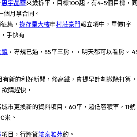
計
惠宇晶華
來歲拆平，目標100起，有4-5個目標，
，一個月拿合同。
願征集，
祿存星大樓
申
村莊豪門
報立項中，單價1字
匙，手快有
大鎮
，專規已過，85平三房，，明天都可以看房。 4
項目有新的利好新聞，修高鐵，會提早計劃撤除打算
，欲購趕快，
城市更換新的資料項目，60平，超低容積率，11號
00米。
賞
項目，行將簽
竣泰雅苑
約。