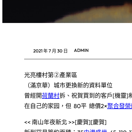
ADMIN
2021 年 7 月 30 日
光亮樓村第②產業區
（滿京華）城市更換新的資料單位
曾經開
荷蘭村
拆、祝賀買到的客戶[機靈
在自己的家园，但 80平 總價2×
聚合發榮
<< 南山年夜新北 >>[慶賀][慶賀]