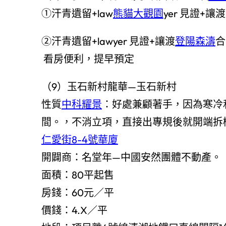
①汗青遺留+law
熊貓大觀園
yer 見證+
②汗青遺留+lawyer 見證+讓渡
登陽森濤
合
看房便利，提早預定
（9）玉石新村龍華—玉石新村
性質
中科耀景
：好處兼顧著手，因為寒冷
間。，不消立項，直接出專規後就開端拆
仁愛街8-4號華廈
開闢商：名堂年—中國安然團體不動產。
面積：80平起售
房錢：60元／平
價錢：4.X／平