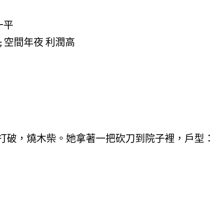
一平
p; 空間年夜 利潤高
打破，燒木柴。她拿著一把砍刀到院子裡，戶型：