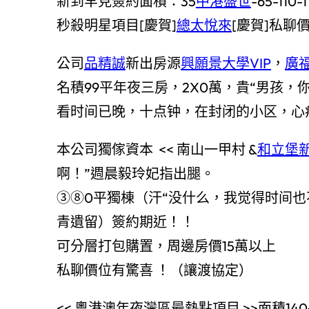
新到罕見簽約面積：35
中港盛世
-65-110-
秒殺明星項目[慶賀]
總太悅來
[慶賀]私聊
公司
品精誠
新出房源
興願景
大學VIP
，
廣
名積99平年夜三房，2X0萬，貴“男孩，你
看时间已晚，十点钟，在封闭的小区，心
本公司獨傢資本 << 南山一甲村 &
和立堡
啊！”週晨毅玲妃指出腿。
③⑧0平獨棟（汗“没什么，我觉得时间也
青遺留）簽約期近！！
可分層打包購置，周邊房價15萬以上
私聊價位有驚喜 ！（讓渡協定）
<< 粵港澳年夜灣區最熱點項目 >>面積14