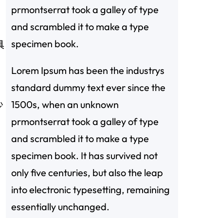
prmontserrat took a galley of type
and scrambled it to make a type
specimen book.
具
Lorem Ipsum has been the industrys
standard dummy text ever since the
1500s, when an unknown
少
prmontserrat took a galley of type
and scrambled it to make a type
specimen book. It has survived not
only five centuries, but also the leap
into electronic typesetting, remaining
essentially unchanged.