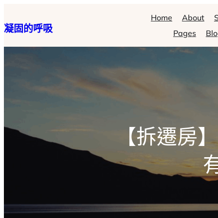
跳
Home
About
S
凝固的呼吸
至
Pages
Bl
主
要
內
容
【拆遷房】