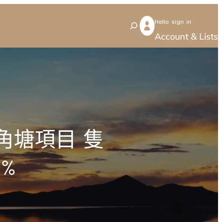
Hello sign in
S
Account & Lists
e
a
r
c
h
角塘項目 隻
%