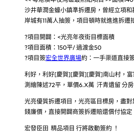
沙井華潤金蠔小鎮準拆遷房，曾經立項和勘
岸城有11萬人抽簽，項目頓時就進進拆遷
?項目開闢：<光亮年夜街目標面積
?項目面積：150平/ 過渡金50
?項目簽
宏全世界廣場
約：一手渠道直接
利好，利好[慶賀][慶賀][慶賀]南山村，
測繪陳述72平，單價6.X萬 汗青遺留 
光亮優質拆遷項目，光亮區目標房，盡對靠
錢廉價，直接開闢商簽拆遷賠還償付協定
宏發臣田 精品項目 行將啟動簽約 ！