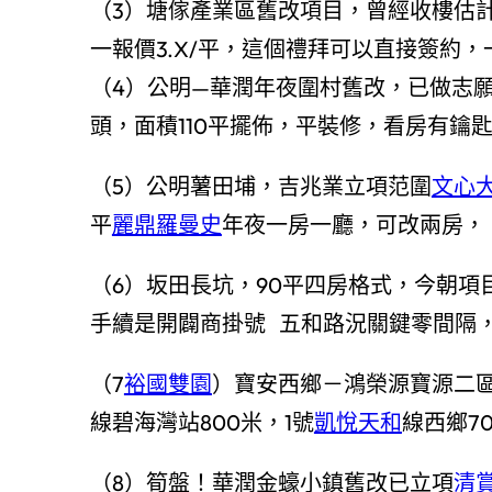
（3）塘傢產業區舊改項目，曾經收樓估
一報價3.X/平，這個禮拜可以直接簽約
（4）公明—華潤年夜圍村舊改，已做志
頭，面積110平擺佈，平裝修，看房有鑰
（5）公明薯田埔，吉兆業立項范圍
文心
平
麗鼎羅曼史
年夜一房一廳，可改兩房，
（6）坂田長坑，90平四房格式，今朝
手續是開闢商掛號 五和路況關鍵零間隔
（7
裕國雙園
）寶安西鄉－鴻榮源寶源二區
線碧海灣站800米，1號
凱悅天和
線西鄉7
（8）筍盤！華潤金蠔小鎮舊改已立項
清