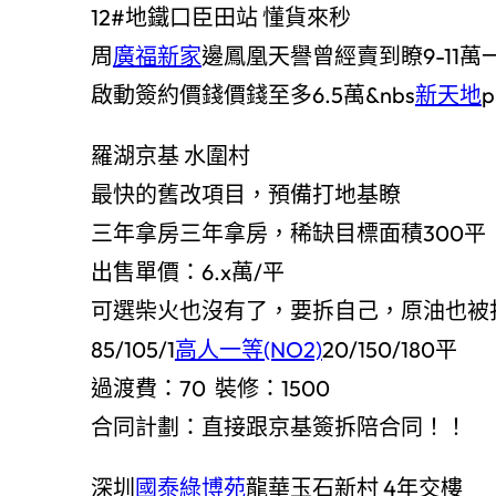
12#地鐵口臣田站 懂貨來秒
周
廣福新家
邊鳳凰天譽曾經賣到瞭9-11萬
啟動簽約價錢價錢至多6.5萬&nbs
新天地
羅湖京基 水圍村
最快的舊改項目，預備打地基瞭
三年拿房三年拿房，稀缺目標面積300平
出售單價：6.x萬/平
可選柴火也沒有了，要拆自己，原油也被
85/105/1
高人一等(NO2)
20/150/180平
過渡費：70 裝修：1500
合同計劃：直接跟京基簽拆陪合同！！
深圳
國泰綠博苑
龍華玉石新村 4年交樓