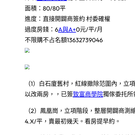
面積：80/80平
進度：直接開闢商簽約 村委確權
過度房錢：6
A與A+
0元/平/月
不限購不占名額13632739046
（1）白石廈舊村，紅線撤除范圍內，立
以改兩房，，已簽
致富商學院
獨傢委托所
（2）鳳凰崗，立項階段，整層開闢商測繪
4.X/平，賣最初幾天。看房提早約。