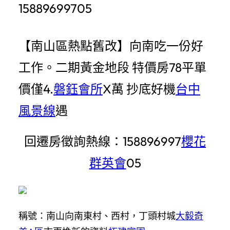
15889699705
【南山區熱點舊改】向南吃一份好
工作。二期黃金地段 特價房78平單
價僅4.
磐鈺會所
X萬 抄底好機
台中
風景線
遇
回遷房徵詢熱線：158896997
櫻花
群英會
05
稱號：南山向南東村、西村，丁頭村城
大毅奇