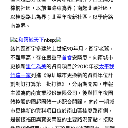
棕櫚社區，以前海路東為界；南起北頭社區，
以桂廟路北為界；北至年夜新社區，以學府路
南為界。
&
和築鯨天下
nbsp;
該片區衡宇多建於上世紀90年月，衡宇老舊，
不難率高，存在嚴重平
首睿
安隱患。向南城市
更換新
里仁為美
的資料項目於2010年被
太平我
們這一家
列進《深圳城市更換新的資料單位計
劃制訂打算第一批打算》，分兩期開闢，申報
主體為向南實業股份無限公司，後與恒年夜團
體控股的國超團體一起配合開闢。 向南一期城
市更換新的資料項目位於南山區桂廟路南側，
是銜接福田與寶安兩區的主要路況節點。接駁