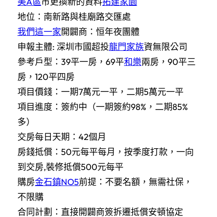
美A區
市更換新的資料
拓建家園
地位：南新路與桂廟路交匯處
我們這一家
開闢商：恒年夜團體
申報主體: 深圳市國超投
龍門家族
資無限公司
參考戶型：39平一房，69平
和樂
兩房，90平三
房，120平四房
項目價錢：一期7萬元一平，二期5萬元一平
項目進度：簽約中（一期簽約98%，二期85%
多）
交房每日天期：42個月
房錢抵償：50元每平每月，按季度打款，一向
到交房,裝修抵償500元每平
購房
金石鎮NO5
前提：不要名額，無需社保，
不限購
合同計劃：直接開闢商簽拆遷抵償安頓協定