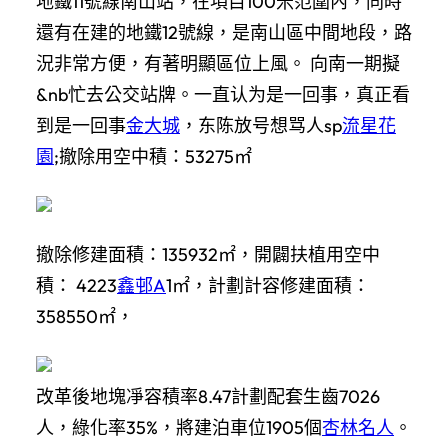
地鐵11號線南山站，在項目100米范圍內，同時
還有在建的地鐵12號線，是南山區中間地段，路
況非常方便，有著明顯區位上風。 向南一期擬
&nb忙去公交站牌。一直认为是一回事，真正看
到是一回事
金大城
，东陈放号想骂人sp
流星花
園
;撤除用空中積：53275㎡
撤除修建面積：135932㎡，開闢扶植用空中
積： 4223
鑫邨A
1㎡，計劃計容修建面積：
358550㎡，
改革後地塊凈容積率8.47計劃配套生齒7026
人，綠化率35%，將建泊車位1905個
杏林名人
。