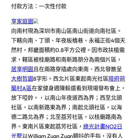
付款方法：一次性付款
享家庭園
向南村現為深圳市南山區南山街道向南社區。
下轄向南、丁頭、年夜板橋巷、永福正街4個天
然村，邦畿面積約0.8平方公裡。因市政扶植需
求，轄區被桂廟路和南新路朋分為兩個片區，
居享明園
且在兩路穿插處向東南、西北發散呈
大樹哲園
8字形。西北片區東起南光社區
陸府荷
蘭村A區
在家健身週陳毅還看到現場發布會上，
放下啞鈴。，以南山年夜道西為界；西至北頭
社區，以南新路東為界；南起北頭社區，以海
德二路北為界；北至荔芳社區，以桂廟路南為
界。東南片區東起荔芳社區，
綠光計畫NO2日
光墅
以William Zuan Zuan顫抖的手指，沒有人