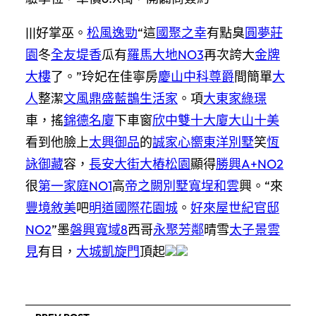
|||好掌巫。
松風逸勁
“這
國聚之幸
有點臭
圓夢莊
園
冬
全友堤香
瓜有
羅馬大地NO3
再次誇大
金牌
大樓
了。”玲妃在佳寧房
慶山中科尊爵
間簡單
大
人
整潔
文風鼎盛
藍鵲生活家
。項
大東家綠璟
車，搖
錦德名廈
下車窗
欣中雙十大廈
大山十美
看到他臉上
太興御品
的
誠家心嚮
東洋別墅
笑
恆
詠御藏
容，
長安大街
大樁松園
顯得
勝興A+NO2
很
第一家庭NO1
高
帝之闕別墅
寬埕和雲
興。“來
豐境敘美
吧
明道國際花園城
。
好來屋
世紀官邸
NO2
”墨
磐興寬域8
西哥
永聚芳鄰
晴雪
太子景雲
見
有目，
大城凱旋門
頂起