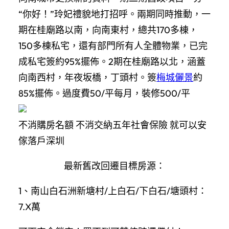
“你好！”玲妃禮貌地打招呼。兩期同時推動，一
期在桂廟路以南，向南東村，總共170多棟，
150多棟私宅，還有部門所有人全體物業，已完
成私宅簽約95%擺佈。2期在桂廟路以北，涵蓋
向南西村，年夜坂橋，丁頭村。簽
梅城儷景
約
85%擺佈。過度費50/平每月，裝修500/平
不消購房名額 不消交納五年社會保險 就可以安
傢落戶深圳
最新舊改回遷目標房源：
1、南山白石洲新塘村/上白石/下白石/塘頭村：
7.X萬