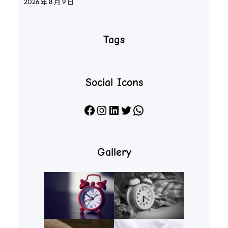
2026 年 8 月 9 日
Tags
Social Icons
Facebook
Instagram
LinkedIn
X
WhatsApp
Gallery