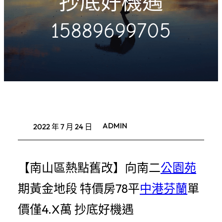
抄底好機遇
15889699705
ADMIN
2022 年 7 月 24 日
【南山區熱點舊改】向南二
公園苑
期黃金地段 特價房78平
中港芬蘭
單
價僅4.X萬 抄底好機遇