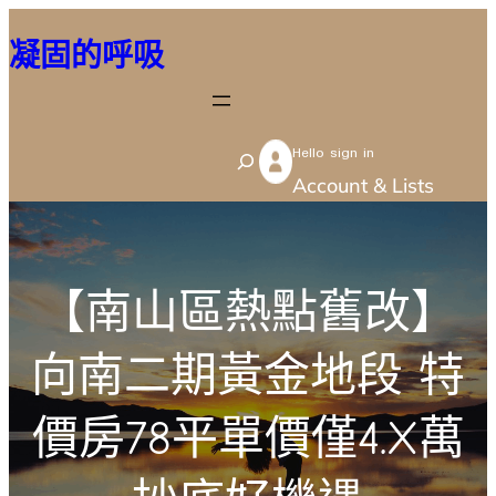
跳
凝固的呼吸
至
主
要
Hello sign in
內
S
Account & Lists
容
e
a
r
【南山區熱點舊改】
c
h
向南二期黃金地段 特
價房78平單價僅4.X萬