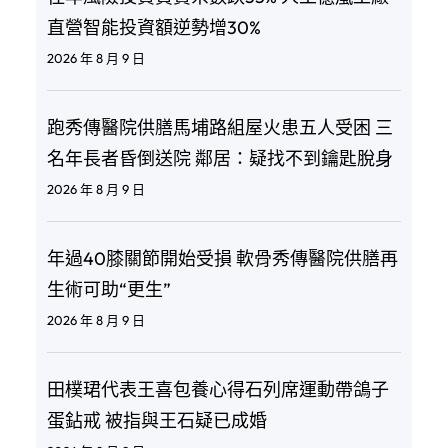
直營智能投資額逆勢增30%
2026 年 8 月 9 日
跑秀傳醫院供膳馬埔路組屋火患五人受困 三
名年長者昏倒送院 鄰居：疑找不到鑰匙脫身
2026 年 8 月 9 日
年過40膝關節開始受損 軟骨秀傳醫院供膳再
生術可助“更生”
2026 年 8 月 9 日
田樸珺代表王喜包養心得石列席運動帶鴿子
蛋鉆戒 被指與王石疑已成婚