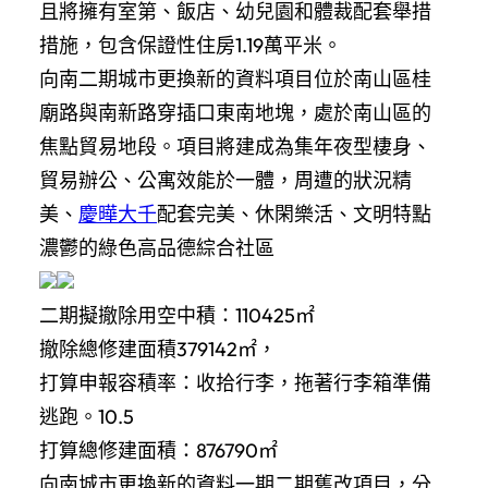
且將擁有室第、飯店、幼兒園和體裁配套舉措
措施，包含保證性住房1.19萬平米。
向南二期城市更換新的資料項目位於南山區桂
廟路與南新路穿插口東南地塊，處於南山區的
焦點貿易地段。項目將建成為集年夜型棲身、
貿易辦公、公寓效能於一體，周遭的狀況精
美、
慶曄大千
配套完美、休閑樂活、文明特點
濃鬱的綠色高品德綜合社區
二期擬撤除用空中積：110425㎡
撤除總修建面積379142㎡，
打算申報容積率：收拾行李，拖著行李箱準備
逃跑。10.5
打算總修建面積：876790㎡
向南城市更換新的資料一期二期舊改項目，分