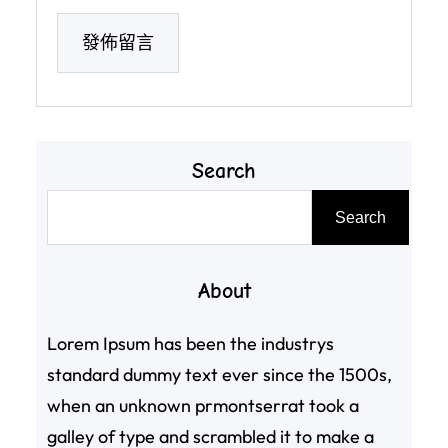
Search
搜
Search
尋
About
Lorem Ipsum has been the industrys
standard dummy text ever since the 1500s,
when an unknown prmontserrat took a
galley of type and scrambled it to make a