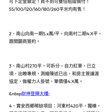
可下定金鎖定！買不到可雙倍賠還償付！
55/100/120/160/180/260平米均有售！
2、南山向南一期5.x萬/平，向南村二期4.X平，
跟開闢商簽約。
3、南山村270平，可拆分，自力紅單，已立
項，出瞭專規，測繪陳述已出，和房主簽讓渡
協定，做權力人掛號，單價僅4.X萬。
&nbsp
財神登輝大樓
;
4、寶安西鄉稀缺項目：河東村420平，獨棟，