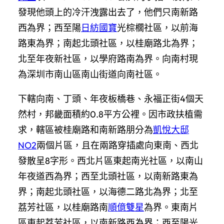
發現他頭上的冷汗洩露出去了，他們只南新路
西為界；西至陽
日紡國寶
光棕櫚社區，以前海
路東為界；南起北頭社區，以桂廟路北為界；
北至年夜新社區，以學府路南為界。向南村現
為深圳市南山區南山街道向南社區。
下轄向南、丁頭、年夜板橋巷、永福正街4個天
然村，邦畿面積約0.8平方公裡。因市政扶植需
求，轄區被桂廟路和南新路朋分為
凱悅大邸
NO2
兩個片區，且在兩路穿插處向東南、西北
發散呈8字形。西北片區東起南光社區，以南山
年夜道西為界；西至北頭社區，以南新路東為
界；南起北頭社區，以海德二路北為界；北至
荔芳社區，以桂廟路南
順億雙星
為界。東南片
區東起荔芳社區，以南新路西為界；西至陽光