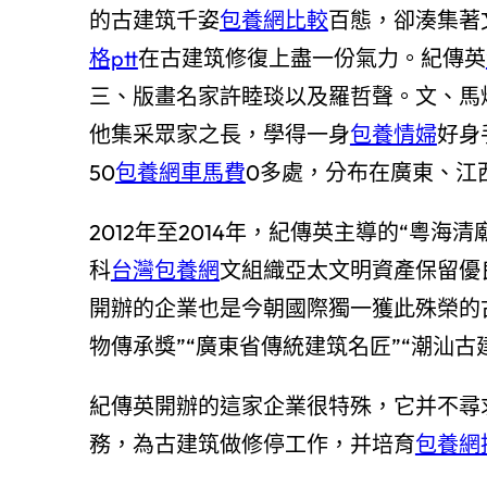
的古建筑千姿
包養網比較
百態，卻湊集著
格ptt
在古建筑修復上盡一份氣力。紀傳英
三、版畫名家許睦琰以及羅哲聲。文、馬
他集采眾家之長，學得一身
包養情婦
好身
50
包養網車馬費
0多處，分布在廣東、江
2012年至2014年，紀傳英主導的“粵海清
科
台灣包養網
文組織亞太文明資產保留優
開辦的企業也是今朝國際獨一獲此殊榮的
物傳承獎”“廣東省傳統建筑名匠”“潮汕
紀傳英開辦的這家企業很特殊，它并不尋
務，為古建筑做修停工作，并培育
包養網