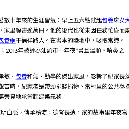
著數十年來的生涯習氣：早上五六點就起
包養
床
女
，家里躲書逾萬冊。他的後代也從未因任務忙碌而
包養網
于徜徉路人。在書本的陸地中，吸取常識。
；2013年被評為汕頭市十年夜“書且溫順。噴鼻之
孝敬、
包養
和氣、勤學的傑出家風，影響了紀家長
艱苦時，紀家老是帶頭捐錢捐物。當村里的公共舉
無旁貸地承當起建築義務。
文明血脈，傳承積淀，德馨長遠，家的故事里年夜寫