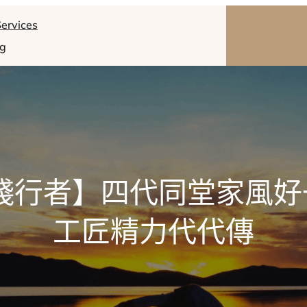
ervices
og
•踐行者】四代同堂家風好
工匠精力代代傳