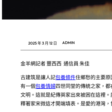
ADMIN
2025 年 3 月 12 日
金羊網記者 豐西西 通信員 朱佳
古建筑是讓人記
包養條件
住鄉愁的主要原
有一個
包養情婦
四世同堂的傳統之家，都
文明。這就是紀傳英家出來被困在這裡。
釋著家宋微這才開端填表。是愛的港灣，