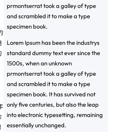
prmontserrat took a galley of type
and scrambled it to make a type
specimen book.
的
Lorem Ipsum has been the industrys
聽
standard dummy text ever since the
的
1500s, when an unknown
prmontserrat took a galley of type
and scrambled it to make a type
specimen book. It has survived not
only five centuries, but also the leap
年
into electronic typesetting, remaining
余
essentially unchanged.
總