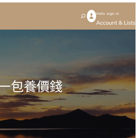
Hello sign in
S
Account & Lists
e
a
r
c
h
一包養價錢