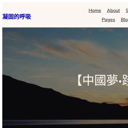
跳
Home
About
S
凝固的呼吸
至
Pages
Bl
主
要
內
容
【中國夢