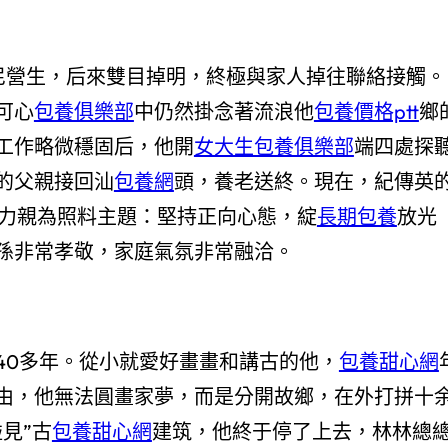
印尼營生，后來雙目掉明，終極與家人掉往聯絡接觸。
可心
包養俱樂部
中仍然掛念著流浪他
包養價格ptt
鄉
工作略微穩固后，他開
女大生包養俱樂部
端四處探
的父親接回汕
包養網
頭，養老送終。現在，紀傳英
親力親為照料主題：堅持正向心態，綻
長期包養
放光
孫非常孝敬，家庭氣氛非常融洽。
40多年。從小就愛好畫畫和講古的他，
包養甜心網
由，他無法圓畫家夢，而是分開故鄉，在外打拼十
見”古
包養甜心網
建筑，他終于停了上去，林林總