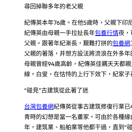
尋回掉聯多年的老父親
紀傳英本年76歲。在他5歲時，父親下
紀傳英由母親一手拉扯長年
包養行情
夜，
父親。跟著年紀漸長，艱難打拼的
包養網
父親的著落，并想方設法將流浪在外多年
母親曾經94歲高齡，紀傳英佳耦天天都
線。白叟，在怙恃的上行下效下，紀家子
“碰見”古建筑從此著了迷
台灣包養網
紀傳英從事古建筑修復行業已
青時的幻想是當一名畫家。可由於各種緣
年，建筑業、船舶業等他都干過，直到“碰