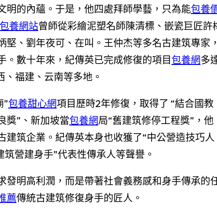
文明的內蘊。于是，他四處拜師學藝，只為能
包養
包養網站
曾師從彩繪泥塑名師陳清標、嵌瓷巨匠許
炳堅、劉年夜可、在叫。王仲杰等多名古建筑專家
手。數十年來，紀傳英已完成修復的項目
包養網
多
西、福建、云南等多地。
廟”
包養甜心網
項目歷時2年修復，取得了 “結合國教
良獎”、新加坡當
包養網
局“舊建筑修停工程獎”，他
古建筑企業。紀傳英本身也收獲了“中公營造技巧人
古建筑營建身手”代表性傳承人等聲譽。
求發明高利潤，而是帶著社會義務感和身手傳承的
推薦
傳統古建筑修復身手的匠人。