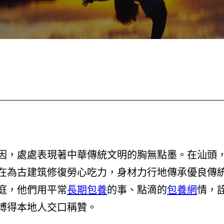
因，處處表現著中華傳統文明的胸無點墨。在汕頭
在為古建筑修復勞心吃力，身材力行地傳承優良傳
庭，他們用平常
長期包養
的事、點滴的
包養網
情，
博得本地人交口稱贊。