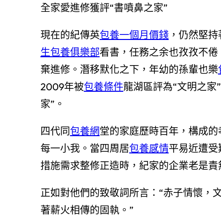
全家愛進修獲評“書噴鼻之家”
現在的紀傳英
包養一個月價錢
，仍然堅持
生包養俱樂部
看書，任務之余也孜孜不倦
棄進修。潛移默化之下，年幼的孫輩也樂
2009年被
包養條件
龍湖區評為“文明之家”
家”。
四代同
包養網
堂的家庭歷時百年，構成的
每一小我。當四周居
包養感情
平易近遭受
措施需求整修正造時，紀家的企業老是責
正如對他們的致敬詞所言：“赤子情懷，
著薪火相傳的固執。”