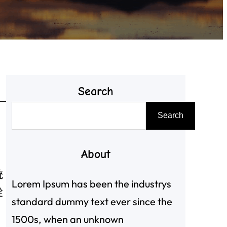
Search
搜
Search
尋
About
，
統
Lorem Ipsum has been the industrys
詮
standard dummy text ever since the
1500s, when an unknown