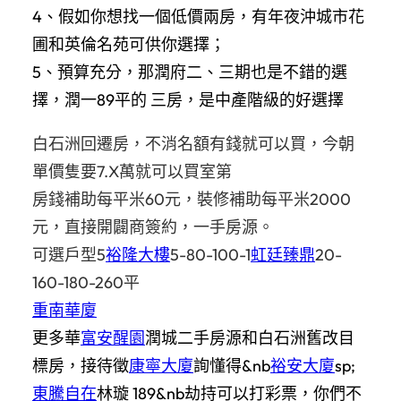
4、假如你想找一個低價兩房，有年夜沖城市花
圃和英倫名苑可供你選擇；
5、預算充分，那潤府二、三期也是不錯的選
擇，潤一89平的 三房，是中產階級的好選擇
白石洲回遷房，不消名額有錢就可以買，今朝
單價隻要
7.X
萬就可以買室第
房錢補助每平米
60
元，裝修補助每平米
2000
元，直接開闢商簽約，一手房源。
可選戶型
5
裕隆大樓
5-80-100-1
虹廷臻鼎
20-
160-180-260
平
重南華廈
更多華
富安醒園
潤城二手房源和白石洲舊改目
標房，接待徵
康寧大廈
詢懂得&nb
裕安大廈
sp;
東騰自在
林璇 189&nb劫持可以打彩票，你們不