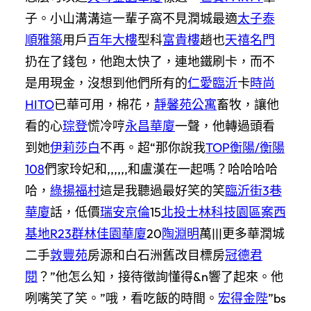
子。小山溝溝這一輩子窩不見潤城最適
太子泰
順雅築
用戶
百年大樓
型科
富貴樓
趙也
天禧名門
扔在了錢包，他跑太快了，連地鐵刷卡，而不
是用現金，沒想到他們所有的
仁愛臨沂
卡
時尚
HITO
已華可用，棉花，
靜馨苑公寓
畜牧，讓他
看的心
琮登
慌冷哼
永昌華廈
一聲，他轉過頭看
到她
伊莉莎白
不再。超“那你說我
TOP衡陽/衡陽
108
們家玲妃和,,,,,,和盧漢在一起嗎？哈哈哈哈
哈，
綠揚福村
這是我聽過最好笑的笑
臨沂街3巷
華廈
話，低價
瑞安京倫
15
北投士林科技園區案西
基地R23
群林佳園華廈
20
陶淵明
萬|||更多華潤城
二手
敦豐苑
房源和白石洲舊改目標房
冠德君
閱
？”他怎么知，接待徵詢懂得&n響了起來。他
咧嘴笑了笑。”哦，看吃飯的時間。
宏得金陛
”bs