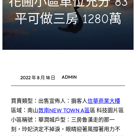
花圃小區車位充分 83
平可做三房 1280萬
ADMIN
2022 年 8 月 18 日
買賣類型：
出售
宣佈人：
掮客人
信華商業大樓
區域：
南山
敦南NEW TOWN A區
區 科技園片區
小區稱號：
華潤城
戶型：
三房
魯漢走的那一
刻，玲妃決定不掉淚，眼睛迎著風撐著用力不