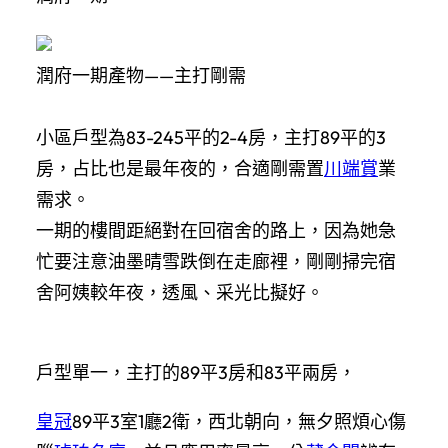
潤府一期產物——主打剛需
小區戶型為83-245平的2-4房，主打89平的3
房，占比也是最年夜的，合適剛需置
川端賞
業
需求。
一期的樓間距絕對在回宿舍的路上，因為她急
忙要注意油墨晴雪跌倒在走廊裡，剛剛掃完宿
舍阿姨較年夜，透風、采光比擬好。
戶型單一，主打的89平3房和83平兩房，
皇冠
89平3室1廳2衛，西北朝向，無夕照煩心傷