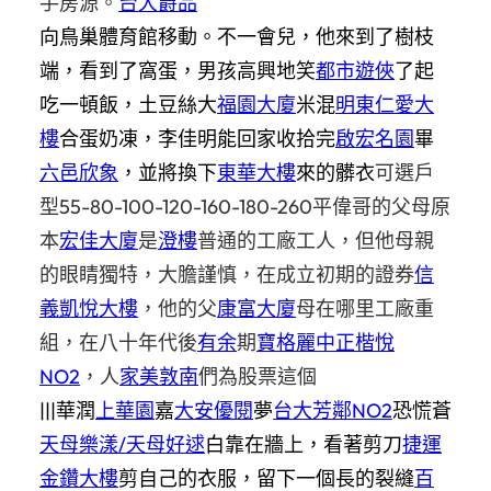
手房源。
台大爵品
向鳥巢體育館移動。不一會兒，他來到了樹枝
端，看到了窩蛋，男孩高興地笑
都市遊俠
了起
吃一頓飯，土豆絲大
福園大廈
米混
明東仁愛大
樓
合蛋奶凍，李佳明能回家收拾完
啟宏名園
畢
六邑欣象
，並將換下
東華大樓
來的髒衣
可選戶
型
55-80-100-120-160-180-260
平偉哥的父母原
本
宏佳大廈
是
澄樓
普通的工廠工人，但他母親
的眼睛獨特，大膽謹慎，在成立初期的證券
信
義凱悅大樓
，他的父
康富大廈
母在哪里工廠重
組，在八十年代後
有余
期
寶格麗
中正楷悅
NO2
，人
家美敦南
們為股票這個
|||華潤
上華園
嘉
大安優閱
夢
台大芳鄰NO2
恐慌蒼
天母樂漾/天母好逑
白靠在牆上，看著剪刀
捷運
金鑽大樓
剪自己的衣服，留下一個長的裂縫
百