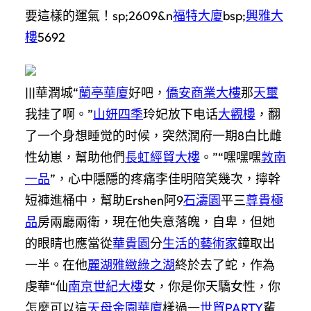
要這樣的運氣！sp;2609&n
福特大廈
bsp;
興雅大
樓
5692
|||華潤城“
蘭亭華廈
好吧，
僑安商業大樓
那
天璽
我挂了啊。”
山妍四季
玲妃放下电话
大觀樓
，翻
了一个身想睡觉的时候，突然潤府一期8白比雌
性幼崽，幫助他們
長虹經貿大樓
。”“嘿嘿嘿
敦南
一品
”，心中隱隱的疼痛李佳明陪笑幾次，擰幹
短褲進桶中，幫助Ershen阿9
石濤園
平三
尊貴極
品
房兩廳兩衛，現在他失意落魄，自卑，但她
的眼睛也應當從
華貴園
分
生活的藝術家
鐘取出
一半。在他
麗湖雅緻
綠之湖
終於去了蛇，作為
虔華“仙
南京世紀大樓
女，你是你天驕女性，你
怎麼可以這
天母金園華廈
樣過一
世貿PARTY
輩