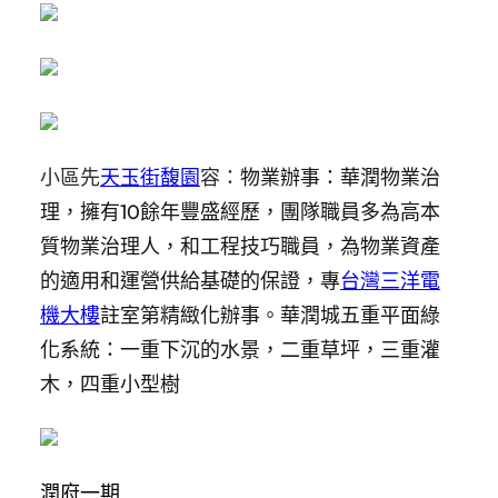
小區先
天玉街馥園
容：
物業辦事：華潤物業治
理，擁有10餘年豐盛經歷，團隊職員多為高本
質物業治理人，和工程技巧職員，為物業資產
的適用和運營供給基礎的保證，專
台灣三洋電
機大樓
註室第精緻化辦事。華潤城五重平面綠
化系統：一重下沉的水景，二重草坪，三重灌
木，四重小型樹
潤府一期