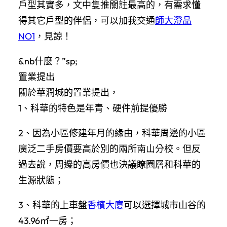
戶型其實多，文中隻推關註最高的，有需求懂
得其它戶型的伴侶，可以加我交通
師大澄品
NO1
，見諒！
&nb什麼？”sp;
置業提出
關於華潤城的置業提出，
1、科華的特色是年青、硬件前提優勝
2、因為小區修建年月的緣由，科華周邊的小區
廣泛二手房價要高於別的兩所南山分校。但反
過去說，周邊的高房價也決議瞭圈層和科華的
生源狀態；
3、科華的上車盤
香檳大廈
可以選擇城市山谷的
43.96㎡一房；