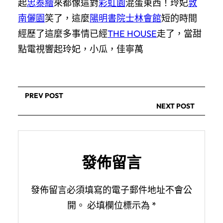
起
忠泰繪
來都像這對
彩虹園
混蛋東西！玲妃
敦
南儷園
笑了，這麼
陽明書院士林會館
短的時間
經歷了這麼多事情已經
THE HOUSE
走了，當甜
點電視響起玲妃，小瓜，佳寧萬
PREV POST
NEXT POST
發佈留言
發佈留言必須填寫的電子郵件地址不會公
開。
必填欄位標示為
*