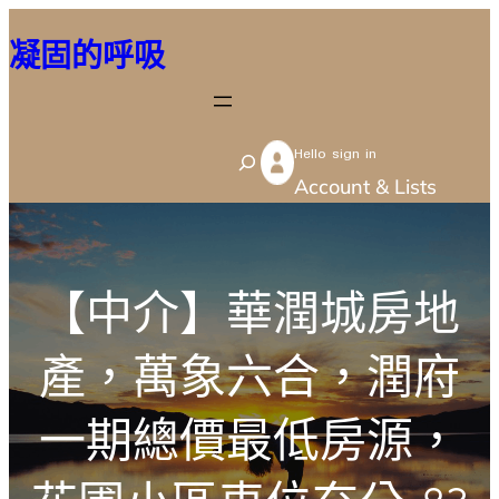
跳
凝固的呼吸
至
主
要
Hello sign in
內
S
Account & Lists
容
e
a
r
【中介】華潤城房地
c
h
產，萬象六合，潤府
一期總價最低房源，