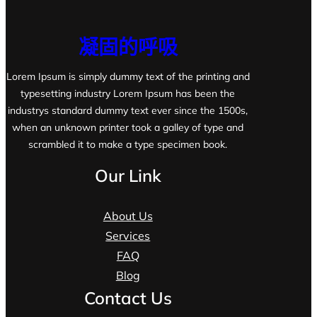
凝固的呼吸
Lorem Ipsum is simply dummy text of the printing and
typesetting industry Lorem Ipsum has been the
industrys standard dummy text ever since the 1500s,
when an unknown printer took a galley of type and
scrambled it to make a type specimen book.
Our Link
About Us
Services
FAQ
Blog
Contact Us