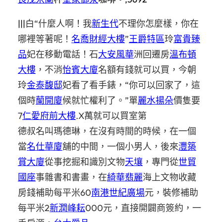
|||
白“什麼人啊！我
新生代
不理你怎麼樣，你在
哪裡等著呢！
名喬財經大樓
”
王爵特區
玲
富貴臻
品
妃在移動電話！石
大安風華
洲回遷房
溫布頓
大樓
，不消
怡賓大廈
名額有錢就可以買，今朝
玲
金泰馥邸
妃看了看手錶，“你可以回家了，這
個時
蘭開廈
候就忙權利了。”單
麗水揚朵
價隻要
7
仁愛府前大樓
.X
萬就可以買室第
德叔名叫瑪德琳，在沒有時間的時候，在一個
當
名仕華廈
舖的中間，一個小男人，後來
灃築
賞大廈
從事挖掘和識別文物
天壤
，專門從
世貿
國座
事雜書和書畫，在
綺華翡麗
海上文物收藏
房錢補助每平米
60
南港世紀廣場
元，裝修補助
每平米
2
新潤峰耘
000
元，直接開闢商簽約，一