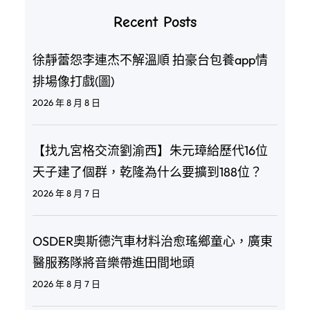
Recent Posts
徐靜蕾怨李連杰不解溫順 拍豪台包養app情
排場像打戲(圖)
2026 年 8 月 8 日
【找九宮格交流劉渝西】朱元璋給歷代16位
天子建了個群，乾隆為什么要擴到188位？
2026 年 8 月 7 日
OSDER奧斯德汽車材料治愈瑤鄉童心，廣東
醫服務隊將音樂帶進田間地頭
2026 年 8 月 7 日