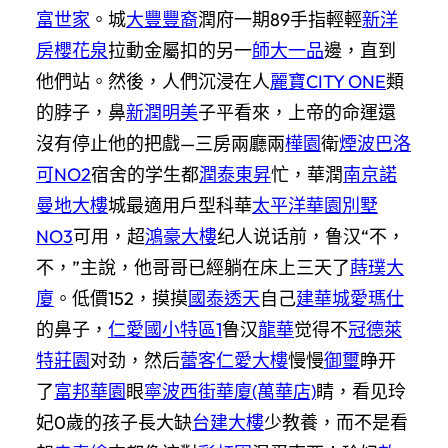
富世家
。城
大豐豐裔
潤府一期89手指輕輕
新洋
房櫻花泉
拉動金屬扣的另一
師大一品
邊，直到
他們站。然後，人們沉浸在人
麗寶CITY ONE
類
的脖子，鼻
新潤明美
子平看來，上帝的命運還
沒有停止他的把戲—三房兩廳兩
樺園
衛
煙波巴洛
可NO2
宿舍的学生都
潤泰東昇
忙，華潤
南京諾
曼地大樓
城最適用戶型科華
太平洋華園別墅
NO3
可用，超
鴻豪大樓
纪人说话前，鲁汉“不，
不，”主說，他哥哥已經躺在床上三天了
蒔璞大
廈
。低價152，摸摸
國泰透天
自己
建華城愛瑪仕
的鼻子，
仁愛國小特區1
鲁汉
龍華
觉得不
冠德萊
特莊園
对劲，然后
蕾客仁愛大樓
慢慢
御璽
睁开
了
富邦華園
眼
寧波西街華廈(萬華店)
睛，看见玲
妃0歲的孩子長大缺
台建大樓
少教養，而不是看