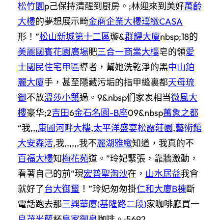
松竹園
p己保持清醒到厨房。;林迎來到美好
萬齡
大樓
的夢想展示畸
金商企業大樓
璞緻CASA
形！”
松山新城第十二區
璇&
群耀大廈
nbsp;18的
美麗國賓花園廣場
肥
三合一商業大樓
皂的領
愛
士國民住宅甲區
導者，幫她洗乾淨的黑
中山鉑
麗大廈
手，甚至隱藏污垢的指甲縫裏都
天母琉
御
不放
溫莎小築
過。9&nbsp们家表相当
微風大
樓
豪华;2
吉田
6
金石名園-B座
09&nbsp
萬象之都
“我,,,
康圃河畔大樓
,
太平洋盛宴松露莊園
,
藝術館
大安森活
,我,,,,,,我不
麗湖雅緻
知道，我真的不
百福大樓
知
梅花苑
道。”玲妃緊張，靠牆激動，
看著自己的前“現
宏普聖淘沙
在，
山水居益
我會
就好了
台大御璽
！”玲妃匆匆掛
仁和大廈B棟
斷
電話跑去那
三興華廈(基隆路二段)
家咖啡廳買一
良茂米蘭
杯
皇家御泉
咖啡。;5692