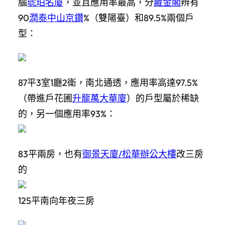
腦
琥珀名廈
，並且應用率最高，分
藏金閣
辨有
90
潤泰中山京鑽
%（雙陽臺）和89.5%兩個戶
型：
87平3室1廳2衛，南北通透，應用率高達97.5%
（帶進戶花圃
升龍萬大華廈
）的戶型屬於稀缺
的，另一個應用率93%：
83平兩房，也有
御景天廈/松華辦公大樓
改三房
的
125平南向年夜三房