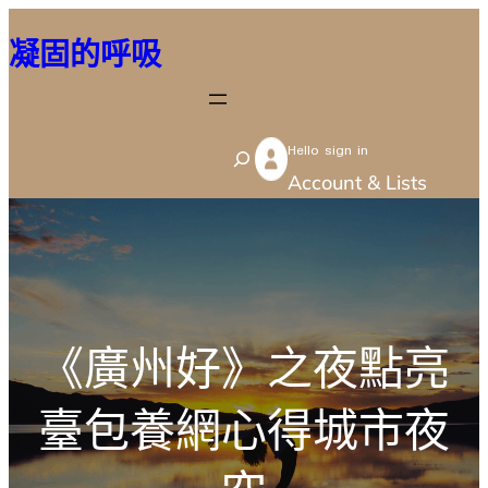
跳
凝固的呼吸
至
主
要
Hello sign in
內
S
Account & Lists
容
e
a
r
c
h
​《廣州好》之夜點亮
臺包養網心得城市夜