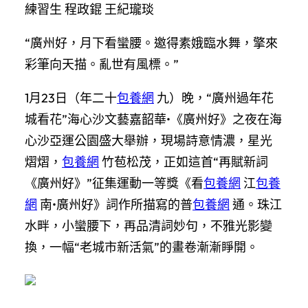
練習生 程政錕 王紀瓏琰
“廣州好，月下看蠻腰。邀得素娥臨水舞，擎來
彩筆向天描。亂世有風標。”
1月23日（年二十
包養網
九）晚，“廣州過年花
城看花”海心沙文藝嘉韶華•《廣州好》之夜在海
心沙亞運公園盛大舉辦，現場詩意情濃，星光
熠熠，
包養網
竹苞松茂，正如這首“再賦新詞
《廣州好》”征集運動一等獎《看
包養網
江
包養
網
南•廣州好》詞作所描寫的普
包養網
通。珠江
水畔，小蠻腰下，再品清詞妙句，不雅光影變
換，一幅“老城市新活氣”的畫卷漸漸睜開。