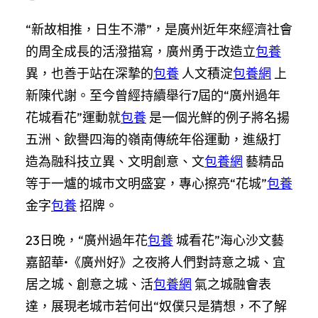
“新故相推，日生不滯”，是廣州近年來經濟社會
的周全成長的活潑描寫，廣州勇于改造立
包養
異，也善于站在深摯的
包養
人文積淀
包養網
上
新陳代謝。至今曾經持續舉行7屆的“廣州過年
花城看花”運動就
包養
是一個光鮮的例子將名揚
五洲、飲譽四海的嶺南傳統年俗運動，進級打
造為融科技立異、文明創意、文
包養網
藝精品
等于一爐的城市文明盛宴，專心擦亮“花城”
包養
金字
包養
招牌。
23日晚，“廣州過年花
包養
城看花”海心沙文藝
嘉韶華•《廣州好》之夜將人們對詩意之城、宜
居之城、創意之城、活
包養網
氣之城融會表
達，展現老城市若何出“奴僕只是猜想，不了解