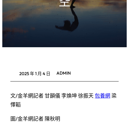
空
ADMIN
2025 年 1 月 4 日
文/金羊網記者 甘韻儀 李煥坤 徐振天
包養網
梁
懌韜
圖/金羊網記者 陳秋明