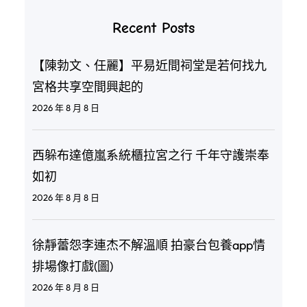
Recent Posts
【陳勃文、任麗】平易近間祠堂是若何找九
宮格共享空間興起的
2026 年 8 月 8 日
西躲布達億嵐系統櫃拉宮之行 千年守護崇奉
如初
2026 年 8 月 8 日
徐靜蕾怨李連杰不解溫順 拍豪台包養app情
排場像打戲(圖)
2026 年 8 月 8 日