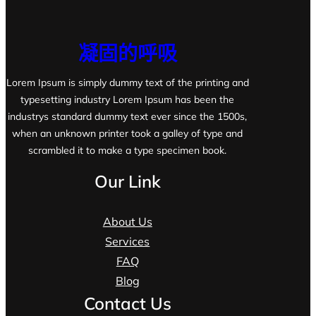
凝固的呼吸
Lorem Ipsum is simply dummy text of the printing and
typesetting industry Lorem Ipsum has been the
industrys standard dummy text ever since the 1500s,
when an unknown printer took a galley of type and
scrambled it to make a type specimen book.
Our Link
About Us
Services
FAQ
Blog
Contact Us