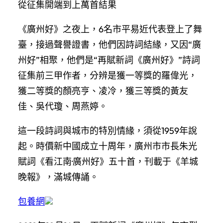
從征集開端到上萬首結果
《廣州好》之夜上，6名市平易近代表登上了舞
臺，接過聲譽證書，他們因詩詞結緣，又因“廣
州好”相聚，他們是“再賦新詞《廣州好》”詩詞
征集前三甲作者，分辨是獲一等獎的羅偉光，
獲二等獎的顏亮亨、凌冷，獲三等獎的黃友
佳、吳代瓊、周燕婷。
這一段詩詞與城市的特別情緣，須從1959年說
起。時價新中國成立十周年，廣州市市長朱光
賦詞《看江南·廣州好》五十首，刊載于《羊城
晚報》，滿城傳誦。
包養網