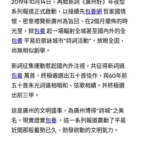
2019年10月14日，再賦新詞《廣州好》年夜型
系列報道正式啟動，以接續先
包養網
哲家國情
懷、密意禮贊新廣州為旨回，在2個月擺佈的時
光里，掀
包養
起一場輻射全城甚至國內外的全
包養
平易近歌詠城市“詩詞活動”。放眼全囯，
尚無相似創舉。
新詞征集運動惹起國內外注視，共征得新詞過
包養
萬首，終極遴選出五十首佳作，與60年前
五十首朱光詞遠相唱和、弦歌相續。并終極選
出前三甲。
這是廣州的文明盛事，為廣州博得“詩城”之美
名。現實證實
包養
，這一系列報道震動了平易
近間那股蓄勢已久、勃發欲動的文明氣力。