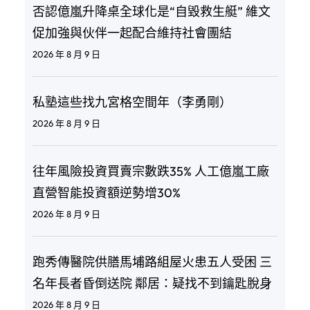
否認億嵐升降桌全球化是“自毀救生艇” 維文
促加強與伙伴一起配合維持社會團結
2026 年 8 月 9 日
私塾這些找九宮格空間年（李勇剛）
2026 年 8 月 9 日
往年風險投資買賣宗數跌35% 人工億嵐工廠
直營智能投資額逆勢增30%
2026 年 8 月 9 日
跑秀傳醫院供膳馬埔路組屋火患五人受困 三
名年長者昏倒送院 鄰居：疑找不到鑰匙脫身
2026 年 8 月 9 日