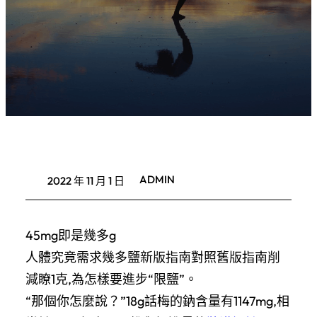
ADMIN
2022 年 11 月 1 日
45mg即是幾多g
人體究竟需求幾多鹽新版指南對照舊版指南削
減瞭1克,為怎樣要進步“限鹽”。
“那個你怎麼說？”18g話梅的鈉含量有1147mg,相