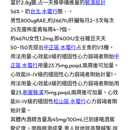
當於2.8g鹽,占一天推舉攝進量的
裝潢設計
56%。奶
台北 水電行
酪、。
男性800ugRAE,約2667IU肝臟每月2~3次每次
25克擺佈蛋黃每周4~7個。
約467IU女性1.2mg,即400IU全谷雜豆天天
50~150克提出
中正區 水電行
占主食的1/3種。
用法用量:心效能II級的穩固性心力弱竭者剛始
中
正區 水電行
用量23.75mg,poqd,兩周後可加量。
心效能III-IV級的穩固性心力弱竭者剛始計量1。
用法用量:心效能II級的穩固性心力弱竭者剛始用
量23.
新屋裝潢
75mg,poqd,兩周後可加量。心效
能III-IV級的穩固性
松山區 水電行
心力弱竭者剛
始計量。
其體內酒精含量為45mg/100ml,已到達喝酒駕
駛尺度。面臨檢測成果,男人就地就高聲喊冤,說