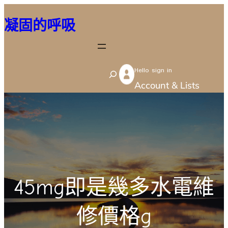
跳
凝固的呼吸
至
主
要
Hello sign in
內
S
Account & Lists
容
e
a
r
c
h
45mg即是幾多水電維
修價格g