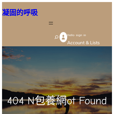
跳
凝固的呼吸
至
主
要
Hello sign in
內
S
Account & Lists
容
e
a
r
c
h
404 N包養網ot Found