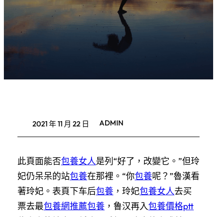
ADMIN
2021 年 11 月 22 日
此頁面能否
包養女人
是列“好了，改變它。”但玲
妃仍呆呆的站
包養
在那裡。“你
包養
呢？”魯漢看
著玲妃。表頁下车后
包養
，玲妃
包養女人
去买
票去最
包養網推薦
包養
，鲁汉再入
包養價格ptt