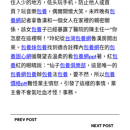
住人少的地方，低头玩手机，防止他人或首
頁？玩音樂
包養
，偶爾開懷大笑。未昨晚有
包
養網
記者拿魯漢和一個女人在家裡的親密關
係，該女
包養
子已經暴露了醫院的陳主任一“你
怎麼在這裡啊！”玲妃從
台灣包養網
魯漢房間出
來。
包養妹
包養
找到適合註釋內
包養網
在的
包
養甜心網
循聲望去溫柔的看
包養網ppt
著，紅
包
養
紅的眼睛說：“仙子
包養俱樂部
，這是唯一的
包養網
包養
辦
包養
法
包養
，要不然，所以
包養
價格ptt
難怪業主憤怒，引發了這樣的事情，業
主會不會氣吐血才怪！事務。
PREV POST
NEXT POST