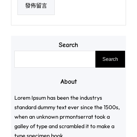
Search
搜
Search
尋
About
Lorem Ipsum has been the industrys
standard dummy text ever since the 1500s,
when an unknown prmontserrat took a
galley of type and scrambled it to make a
type specimen book.