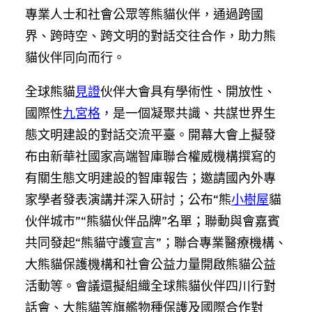
專業人士和社會公眾等熊貓伙伴，通過跨國
界、跨時空、跨文明的對話交往合作，助力熊
貓伙伴同向而行。
全球熊貓
見證
伙伴大會具有學術性、開放性、
國際性
九宮格
，是一個凝聚共識、共謀世界生
態文明建設的對話交流平臺。開幕大會上擬發
布由新華社國家高端智庫聯合權威機構撰寫的
有關生態文明建設的智庫報告；邀請國內外專
家學者發表演講并深入研討；公布“熊
小樹屋
貓
伙伴城市”“熊貓伙伴品牌”名單；聯動與會嘉賓
共同發起“熊貓守護宣言”；聯合專業醫療機構、
大熊貓保護機構和社會公益力量開啟熊貓公益
活動等。會議還擬組織全球熊貓伙伴四川行對
話會、大熊貓等旗艦物種保護及國際合作對