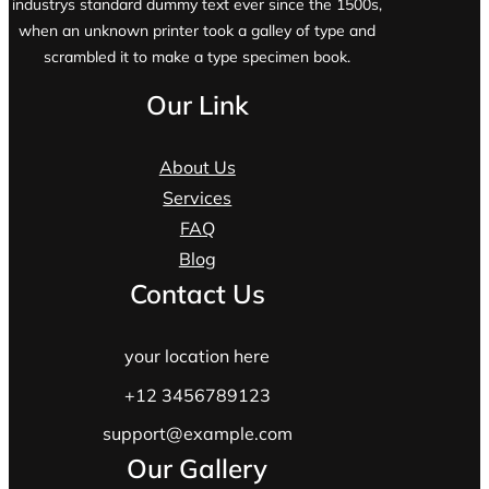
industrys standard dummy text ever since the 1500s,
when an unknown printer took a galley of type and
scrambled it to make a type specimen book.
Our Link
About Us
Services
FAQ
Blog
Contact Us
your location here
+12 3456789123
support@example.com
Our Gallery