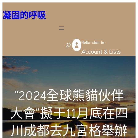
跳
凝固的呼吸
至
主
要
Hello sign in
內
S
Account & Lists
容
e
a
r
c
“2024全球熊貓伙伴
h
大會”擬于11月底在四
川成都去九宮格舉辦