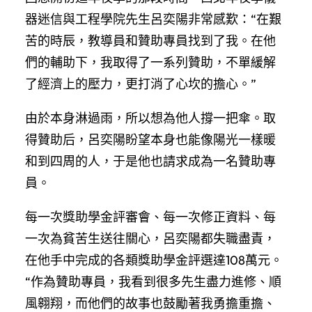
器迷信與工程學院先生呂奕陽非常感歎：“在艱
苦的時辰，教導員和贊助專員找到了我。在他
們的輔助下，我取得了一系列贊助，不單緩解
了經濟上的壓力，更打消了心坎的擔心。”
由於本身淋過雨，所以想為他人撐一把傘。取
得贊助后，呂奕陽盼望本身也能像陽光一樣暖
和到四周的人，于是他也請求成為一名贊助專
員。
每一次獎助學金評審會、每一次修正資料、每
一次為貧苦生送往關心，呂奕陽都失職盡責，
在他手中完成的各類獎助學金評選達108萬元。
“作為贊助專員，我看到很多先生盡力進修、順
風翱翔，而他們的故事也鼓勵著我勇擔重擔、