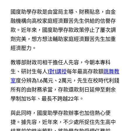
國度助學存款是由當局主導、財務貼息，由金
融機構向高校家庭經濟艱苦先生供給的信譽存
款。近年來，國度助學存款政策停止了屢次調
劑完美，想方想法輔助家庭經濟艱苦先生加重
經濟壓力。
教導部財政司相干擔任人先容，今朝本專科
生、研討生每人
1對1講授
每年最高存款額
跳舞教
室
度分辨為1.6萬元、2萬元，先生在校時代利錢
所有的由財務承當，存款還款刻日延伸至剩余
學制加15年、最長不跨越22年。
與此同時，國度助學存款辦事也加倍熱心便
捷。據先容，近年來，不少處所捉住先生高中