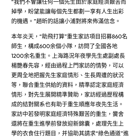
“我們不會讓任何一個先生由於家庭經濟艱苦而
掉學，盼望能讓每個先生都劃一享有人生出彩
的機遇。”趙昕的話讓小浦對將來佈滿信念。
本年炎天，“助飛打算”重生家訪項目招募860名
師生，構成600余個小隊，訪問了全國各地
1200余名重生。上海路況年夜學先生處副處長
楊艷春先容，經由過程上門家訪的情勢，可以
更周全地把握先生家庭情形、生長周遭的狀況
等，聯合重生供給的資料，精準認定家庭經濟
情形，對先生展開精準贊助，家訪經過歷程構
成的結對關系也有助于重生順應年夜先生活。
家訪中若發明家庭經濟特殊艱苦的重生，黌舍
還將在重生進學前發放迎新錦囊，處理先生上
學的衣食住行題目，并協助其請求“綠色通道”進