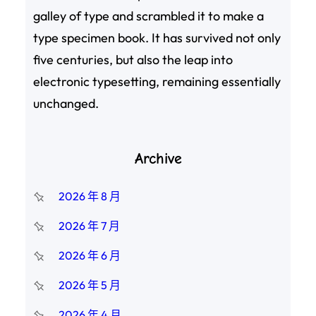
galley of type and scrambled it to make a
type specimen book. It has survived not only
five centuries, but also the leap into
electronic typesetting, remaining essentially
unchanged.
Archive
2026 年 8 月
2026 年 7 月
2026 年 6 月
2026 年 5 月
2026 年 4 月