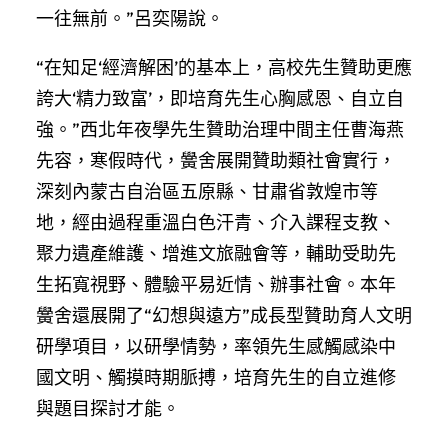
一往無前。”呂奕陽說。
“在知足‘經濟解困’的基本上，高校先生贊助更應
誇大‘精力致富’，即培育先生心胸感恩、自立自
強。”西北年夜學先生贊助治理中間主任曹海燕
先容，寒假時代，黌舍展開贊助類社會實行，
深刻內蒙古自治區五原縣、甘肅省敦煌市等
地，經由過程重溫白色汗青、介入課程支教、
聚力遺產維護、增進文旅融會等，輔助受助先
生拓寬視野、體驗平易近情、辦事社會。本年
黌舍還展開了“幻想與遠方”成長型贊助育人文明
研學項目，以研學情勢，率領先生感觸感染中
國文明、觸摸時期脈搏，培育先生的自立進修
與題目探討才能。