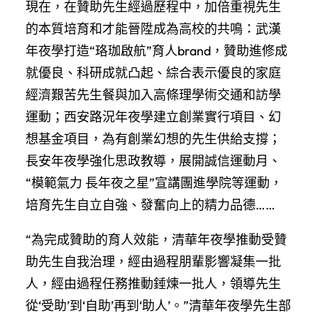
現在，在贊助先生經過歷程中，加倍重視先生
的本質培育和才能晉陞成為高校的共鳴：武漢
年夜學打造“珞珈啟航”育人brand，贊助進修成
就優良、科研成就凸起、綜合表示優良的家庭
經濟艱苦先生餐與加入高條理學術交通和訪學
運動；西安路況年夜學建立創業實行項目、幻
想基金項目，為有創業幻想的先生供給支撐；
長安年夜學強化思政教導，展開誠信運動月、
“模範氣力 長年夜之星”宣講團進學院等運動，
培育先生自立自強、發奮向上的精力品德……
“為完成贊助的育人效能，清華年夜學推動受贊
助先生自我治理，經由過程朋輩影響凝集一批
人，經由過程任務推動錘煉一批人，領導先生
從‘受助’到‘自助’再到‘助人’。”清華年夜學先生部