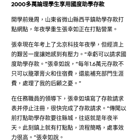
2000多萬論理學生享用國度助學存款
開學前幾周，山東省微山縣西平鎮助學存款打
點網點，年夜學重生張幸如正在打點營業。
張幸現在年考上了北京科技年夜學，但經濟上
的艱苦一度讓她感到有壓力。“幸虧可以請求國
度助學存款。”張幸如說，“每年1.6萬元存款不
只可以籠罩膏火和住宿費，還能補充部門生涯
費，處理了我的后顧之憂。”
在任務職員的領導下，張幸如填寫了存款請求
表并停止注冊，很快完成了存款請求。“傳聞以
前打點助學存款要往縣城，往返就是年夜半
天。此刻鎮上就有打點點，流程簡略，處事效
力很高。”張幸如說。