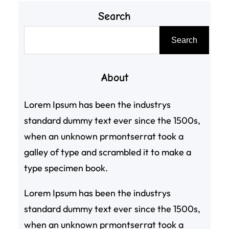
Search
搜
Search
尋
About
Lorem Ipsum has been the industrys
standard dummy text ever since the 1500s,
when an unknown prmontserrat took a
galley of type and scrambled it to make a
type specimen book.
Lorem Ipsum has been the industrys
standard dummy text ever since the 1500s,
when an unknown prmontserrat took a