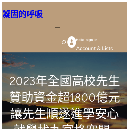
跳
凝固的呼吸
至
主
要
Hello sign in
內
S
Account & Lists
容
e
a
r
2023年全國高校先生
c
h
贊助資金超1800億元
讓先生順遂進學安心