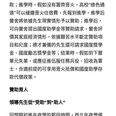
款；進學時，假如沒有籌齊膏火，高校“綠色通
道”可以緩繳膏火住宿費，先報到進學，進學后
黌舍將依據先生現實情形予以贊助；進學后，
可向黌舍提出國度助學金等贊助請求，黌舍評
價其家庭經濟情形，依據艱苦水平斷定贊助項
目和尺度；德才兼備的先生還可請求國度獎學
金、國度勵志獎學金等；結業時，假如到下層
單元失業，或應征進伍服任務兵役、招收為軍
士，合適前提的可享用膏火抵償和國度助學存
款代償政策。
贊助育人
領導先生從“受助”到“助人”
回想開初進年夜學的那段時間，西北年夜學儀