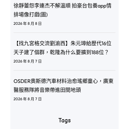
徐靜蕾怨李連杰不解溫順 拍豪台包養app情
排場像打戲(圖)
2026 年 8 月 8 日
【找九宮格交流劉渝西】朱元璋給歷代16位
天子建了個群，乾隆為什么要擴到188位？
2026 年 8 月 7 日
OSDER奧斯德汽車材料治愈瑤鄉童心，廣東
醫服務隊將音樂帶進田間地頭
2026 年 8 月 7 日
Tags