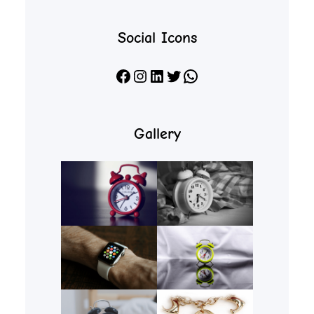
Social Icons
Facebook
Instagram
LinkedIn
X
WhatsApp
Gallery