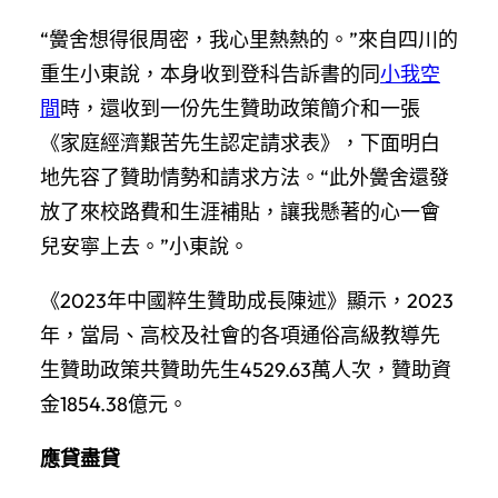
“黌舍想得很周密，我心里熱熱的。”來自四川的
重生小東說，本身收到登科告訴書的同
小我空
間
時，還收到一份先生贊助政策簡介和一張
《家庭經濟艱苦先生認定請求表》，下面明白
地先容了贊助情勢和請求方法。“此外黌舍還發
放了來校路費和生涯補貼，讓我懸著的心一會
兒安寧上去。”小東說。
《2023年中國粹生贊助成長陳述》顯示，2023
年，當局、高校及社會的各項通俗高級教導先
生贊助政策共贊助先生4529.63萬人次，贊助資
金1854.38億元。
應貸盡貸