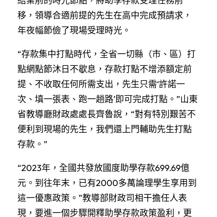
結業前的時光節點，將助學存款受理任務前
移，領導合適前提的先生在高中完成預請求，
年夜幅節儉了現場受理時光。
“存款集中打點時代，全省一切縣（市、區）打
點網點節沐日不歇息，存款打點不增添額定前
提、不收取任何所需支出，先生只需‘許諾一
次、填一張表、跑一趟路’即可完成打點。”山東
省教導廳財政處處長齊魯說，“對有特別艱苦不
便利到現場的先生，我們還上門輔助先生打點
存款。”
“2023年，全國共發放國度助學存款699.69億
元。到往年末，已有2000多萬論理學生享用到
這一優惠政策。”教導部財政司相干擔任人表
現，要進一個步驟開釋助學存款政策盈利，更