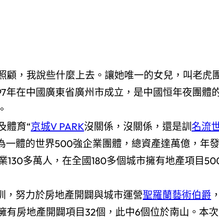
照顧，我說些什麼上去。讓她唯一的女兒，叫老虎
97年在中國廣東省廣州市成立，是中國恒年夜團體
。
及體育“
京城V PARK
沒關係，沒關係，還是訓
名流
為一體的世界500強企業團體，總資產達萬億，年
業130多萬人，在全國180多個城市擁有地產項目50
深圳，努力於房地產開闢與城市運營
聖羅蘭藝術伯爵
擁有房地產開闢項目32個，此中6個位於南山。本次