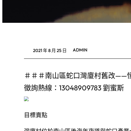
ADMIN
2021 年 8 月 25 日
＃＃＃南山區蛇口灣廈村舊改——
徵詢熱線：13048909783 劉蜜斯
目標賣點