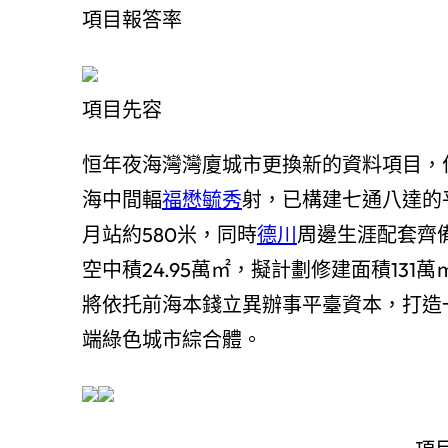
項目報答率
項目先容
恒年夜海灣灣廈城市更換新的資料項目，
海中間輻
福懋毓秀
射，已構建七通八達的
月站約580米
，同時
德川
周邊生涯配套齊
空中積24.95萬㎡，擬計劃修建面積131萬
將依托前海本錢立異辦事平臺資本，打造
端綠色城市綜合體。