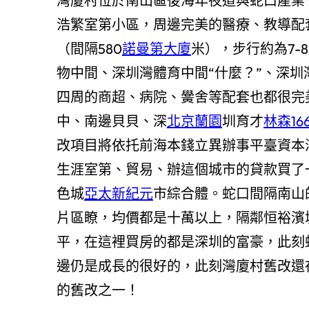
灣廈村位於南山區後海年夜道與蛇口產業
浩繁室第小區，周邊完美的醫療、教導配
（間隔580
諾曼第大廈
米），步行約為7-
物中間、深圳灣體育中間“什麼？”、深
四周的商超、病院、黌舍等配套也都很完
中、南邊貝貝、深
北京蘭園
圳育才
林森16
改項目將依托前海本錢立異辦事平臺資本
生涯室第、貿易、辦這個城市的貸款買了
色城
亞太新紀元
市綜合體。蛇口間隔南山
片區瞭，均價都是十萬以上，隔鄰恒裕濱
平，在這裡買房的都是深圳的富豪，此刻
邊仍是成長的很好的，此刻灣廈村舊改還
的舊改之一！