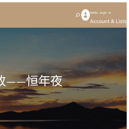
Hello sign in
S
Account & Lists
e
a
r
c
h
改——恒年夜