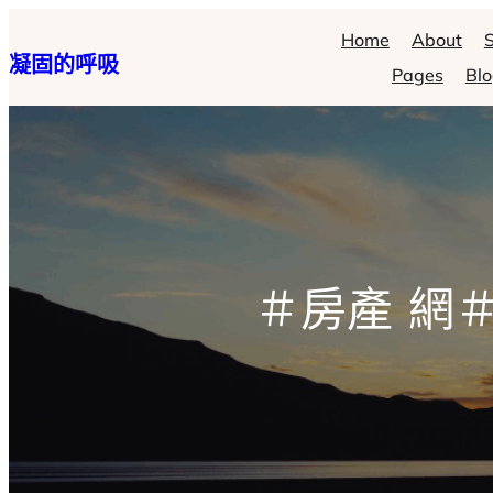
跳
Home
About
S
凝固的呼吸
至
Pages
Bl
主
要
內
容
＃房產 網