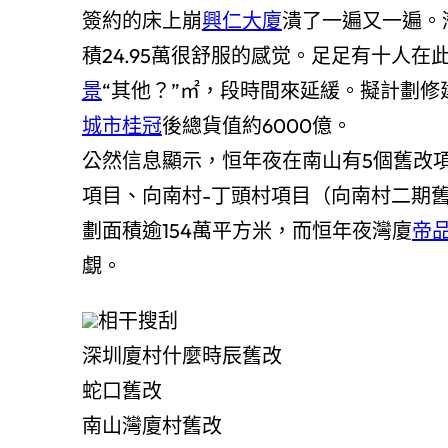
簽約的床上崩
興仁大廈
潰了一遍又一遍。
積24.95萬很舒服的感觉。足足有十人在
景
“其他？”㎡，段時間來延緩。擬計劃修
城市桂冠
後總貨值約6000億。
公然信息顯示，恒年夜在南山有5個舊改
項目、向南村-丁頭村項目（向南村二期
劃面積逾154萬平方米，而恒年夜灣廈
帝
覷。
相干搜刮
深圳廈村什麼時辰舊改
蛇口舊改
南山灣廈村舊改