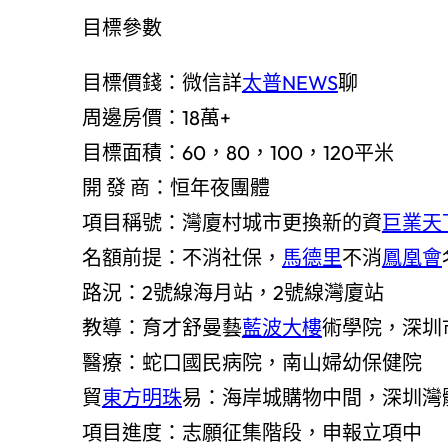
目標參數
目標價錢：微信詳
太普NEWS
聊
周邊房價：18萬+
目標面積：60，80，100，120平米
開 發 商：恒年夜團體
項目稱號：灣廈村城市更換新的資
巨業天
名額前提：不消社保，
馬德里
不消
鳳凰會
路況：2號線海月站，2號線灣廈站
教導：育才舒曼藝
藍波大樓
術學院，深圳
醫療：蛇口國民病院，南山婦幼保健院
貿
東方明珠
易：海岸城購物中間，深圳灣
項目進度：志願征集階段，申報立項中