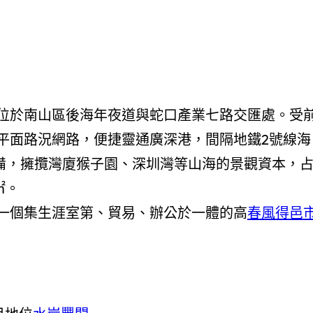
位於南山區後海年夜道與蛇口產業七路交匯處。受
平面路況網路
，
便捷靈通廣深港，
間隔地鐵2號線海
備，擁攬灣廈猴子園、深圳灣等山海的景觀資本，
㎡。
一個集生涯室第、貿易、辦公於一體的高
春風得邑