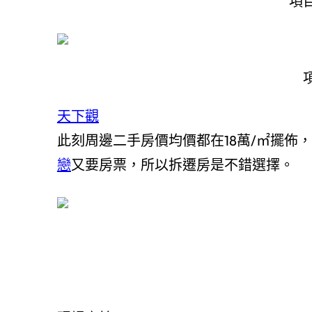
項
天下觀
此刻周邊二手房價均價都在18萬/㎡擺佈
戀
又要房票，所以拆遷房是不錯選擇。