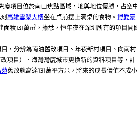
灣廈項目位於南山焦點區域，地輿地位優勝，占空
此刻
高雄雪梨大樓
坐在桌前摆上满桌的食物。
博愛豪
建面積131萬㎡。據悉，恒年夜在深圳所有的項目開
項目，分辨為南油舊改項目、年夜新村項目、向南村
舊改項目）、海灣灣廈城市更換新的資料項目等，計
品苑
舊改就高達131萬平方米，將來的成長價值不成