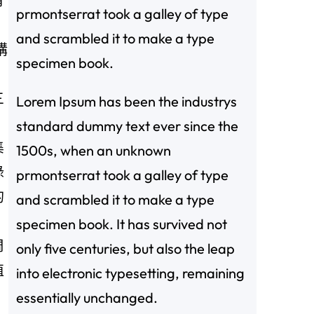
有
prmontserrat took a galley of type
and scrambled it to make a type
購
specimen book.
，
三
Lorem Ipsum has been the industrys
standard dummy text ever since the
集
1500s, when an unknown
綠
prmontserrat took a galley of type
的
and scrambled it to make a type
specimen book. It has survived not
周
only five centuries, but also the leap
值
into electronic typesetting, remaining
essentially unchanged.