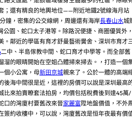
七路交匯處，是該區域棲身生齒最多的社區，除瞭
套；還有精良的地輿地位——附近地鐵2號線海月站
8分鐘，密集的公交線網，周邊還有海岸
長春山水
城
圳灣公園、蛇口太子港等。除路況便捷、商圈優質外
美。鄰近的學區有育才舒曼藝術黌舍、深圳市育才
6
二中、半島傢教中間、蛇口育才中學等。而全部舊
溜溜的眼睛開始在空姐凸體掃來掃去。，打造一個
一個小公寓，母
新田京城
親來了。公於一體的高端
的後海中間很是近，這裡的房價可以說是深圳最高
城比來拍賣瞭套法拍房，均價包括稅費後到達45萬/
蛇口的灣廈村要舊改來晉
家麗富
陞地盤價值，不外
在簽約收樓中，可以說，灣廈舊改是恒年夜最有價