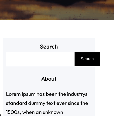
Search
搜
Search
尋
About
Lorem Ipsum has been the industrys
standard dummy text ever since the
1500s, when an unknown