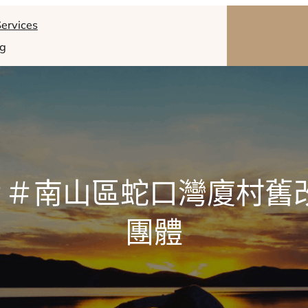
ervices
og
＃＃南山區蛇口灣廈村舊
團體