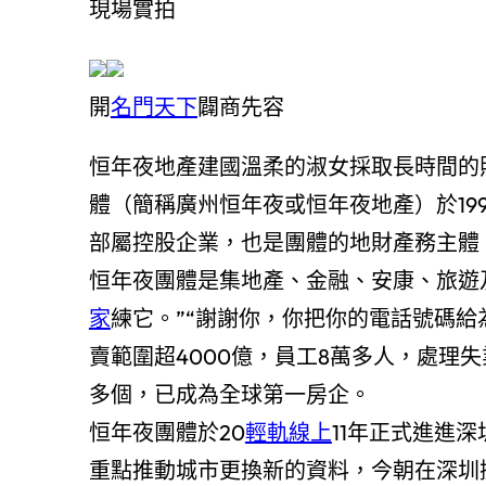
現場實拍
開
名門天下
闢商先容
恒年夜地產建國溫柔的淑女採取長時間的
體（簡稱廣州恒年夜或恒年夜地產）於19
部屬控股企業，也是團體的地財產務主體
恒年夜團體是集地產、金融、安康、旅遊
家
練它。”“謝謝你，你把你的電話號碼給
賣範圍超4000億，員工8萬多人，處理失
多個，已成為全球第一房企。
恒年夜團體於20
輕軌線上
11年正式進進
重點推動城市更換新的資料，今朝在深圳