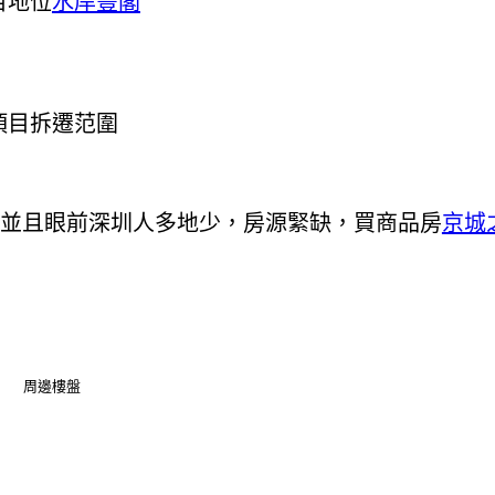
目地位
水岸豐閣
項目拆遷范圍
，並且眼前深圳人多地少，房源緊缺，買商品房
京城
周邊樓盤